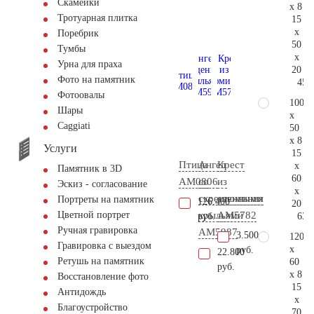
Скамейки
x 8
Тротуарная плитка
15
x
Поребрик
50
Тумбы
x
Урна для праха
20
Фото на памятник
45.
Фотоовалы
100
Шары
x
Сaggiati
50
x 8
Услуги
15
Птица
Ангел
Крест
x
Памятник в 3D
60
AM0806
со
из
Эскиз - согласование
x
скрещенными
алюминия
Портреты на памятник
126.400
20
крыльями
AM5782
Цветной портрет
63.
руб.
Ручная гравировка
AM5987
3.500
120
Гравировка с выездом
x
руб.
22.800
Ретушь на памятник
60
руб.
x 8
Восстановление фото
15
Антидождь
x
Благоустройство
70