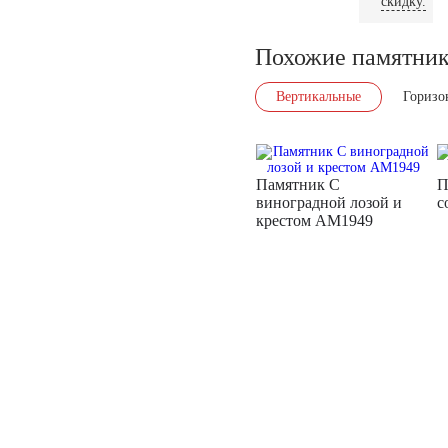
скидку.
Похожие памятни
Вертикальные
Горизо
Памятник С
П
виноградной лозой и
с
крестом AM1949