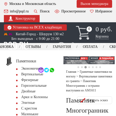
Москва и Московская область
Вызов менеджера
info@pqd.ru
Поиск
Просмотренное
Избранное
Конструктор
Установка на ВСЕХ кладбищах
0 руб.
0
0
Китай-Город - Шоурум 130 м2
Корзина
Без выходных : с 9:00 до 21:00
Выезд менеджера для
АНОВКА
ОТЗЫВЫ
ГАРАНТИЯ
ОПЛАТА
СК
оформления заказа
изготовление
Заказать выезд
памятников
+7 (495) 518-44-23
Памятники
Экономичные
Обратный звонок
Главная
>
Гранитные памятники на
Вертикальные
могилу
>
Вертикальные памятники
Фрезерные
из гранита
>
Памятник
Горизонтальные
Многогранник с острыми
выступами из AM1611
Двойные
Арки и Колонны
Памятник
Создать эскиз
Элитные
С крестом
Многогранник
Маленькие