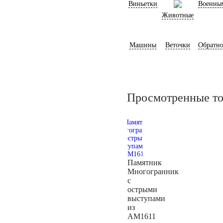
Виньетки
Военны
Животные
Машины
Веточки
Обратно
Просмотренные т
Памятник
Многогранник
с
острыми
выступами
из
AM1611