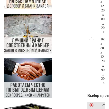
x
12
20
x
80
x
20
170.
160
x
80
x
12
20
x
90
x
20
224.
Выбор цвет
Без