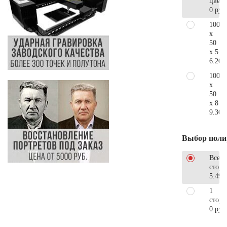
цветн
0 руб
100
x
50
x 5
6.200
100
x
50
x 8
9.300
Выбор поли
Все
стор
5.490
1
сторо
0 руб