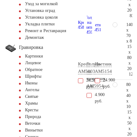
Уход за могилкой
x
20
Установка оград
83.
Установка цоколя
Укладка плитки
140
x
Ремонт и Реставрация
70
Демонтаж
x 8
15
Гравировка
x
Картинки
80
Лицевое
x
Крест
Голубь
Цветник
20
Обратное
AM5803
на
AM5154
121.
Шрифты
памятник
34.500
24.900
Иконы
80
AM5954
руб.
руб.
Ангелы
x
4.900
40
Святые
x
руб.
Храмы
10
Кресты
15
Природа
x
50
Веточки
x
Виньетки
20
Свечки