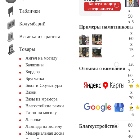
Консультация
100
специалиста
Таблички
x
50
x 5
Колумбарий
Примеры памятников
12
x
Вставка из гранита
60
x
Товары
15
52.
Ангел на могилу
120
Балясины
Отзывы о компании
x
Бордюр
60
Брусчатка
x 5
Бюст и Скульптуры
12
x
Вазон
70
Вазы из мрамора
x
Влагостойкие рамки
15
Газон на могилу
66.
Лавочки
80
Благоустройство
Лампада на могилу
x
Мемориальная доска
40