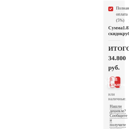
Полная
оплата
(5%)
Сумма
1.8
скидок
руб
ИТОГ
34.800
руб.
В 1
В
клик
корзин
или
наличные.
Нашли
дешевле?
Сообщите
и
получите