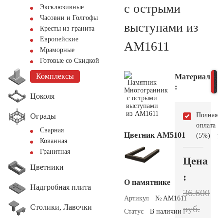
с острыми
Эксклюзивные
Часовни и Голгофы
выступами из
Кресты из гранита
Европейские
AM1611
Мраморные
Готовые со Скидкой
Комплексы
Материал
:
Цоколя
Полная
Ограды
оплата
Сварная
Цветник АМ5101
(5%)
Кованная
Гранитная
Цена
Цветники
:
О памятнике
Надгробная плита
36.600
Артикул
№ AM1611
Столики, Лавочки
руб.
Статус
В наличии