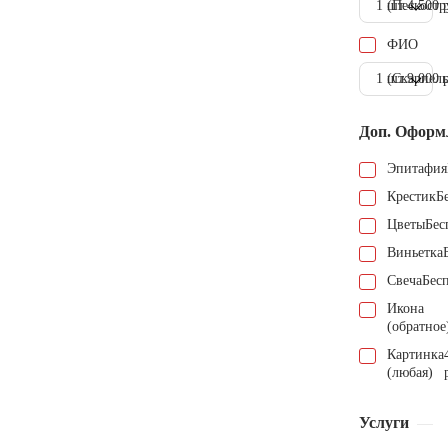
1 шт.
(Пескостр
4.500 
ФИО
1 шт.
(Скарпель
9.000 
Доп. Оформ
Эпитафия
Крестик
Б
Цветы
Бес
Виньетка
Свеча
Бес
Икона
(обратное
Картинка
(любая)
Услуги