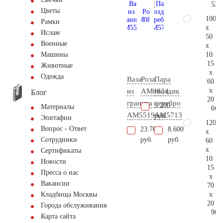
52.
Цветы
100
Рамки
x
Ислам
50
Военные
x
10
Машины
15
Животные
x
Одежда
Ваза
Роза
Пара
60
x
из
AM0824
гвоздик
Блог
20
гранита
серебро
9.200
Материалы
66.
AM5519
AM5713
руб.
Эпитафии
120
Вопрос - Ответ
23.700
8.600
x
руб.
руб.
Сотрудники
60
x
Сертификаты
10
Новости
15
Пресса о нас
x
Вакансии
70
x
Кладбища Москвы
20
Города обслуживания
90.
Карта сайта