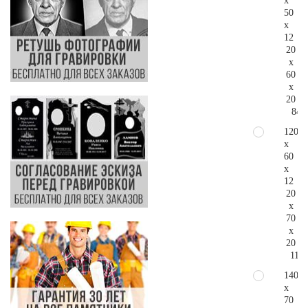
x
50
x
12
20
x
60
x
20
84.
120
x
60
x
12
20
x
70
x
20
111.
140
x
70