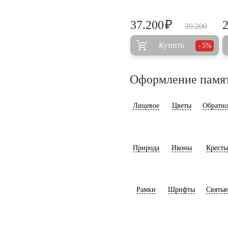
₽
37.200
39.200
Купить
5%
Оформление памя
Лицевое
Цветы
Обратно
Природа
Иконы
Кресты
Рамки
Шрифты
Святые