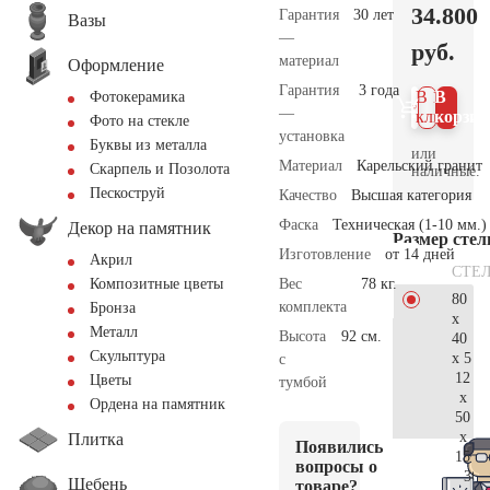
34.800
Гарантия
30 лет
Вазы
—
руб.
материал
Оформление
Гарантия
3 года
В 1
В
Фотокерамика
—
клик
корзин
Фото на стекле
установка
Буквы из металла
или
Материал
Карельский гранит
Скарпель и Позолота
наличные.
Пескоструй
Качество
Высшая категория
Фаска
Техническая (1-10 мм.)
Декор на памятник
Размер сте
Изготовление
от 14 дней
Акрил
СТЕ
Вес
78 кг.
Композитные цветы
80
комплекта
Бронза
x
Металл
Высота
92 см.
40
Скульптура
x 5
с
12
Цветы
тумбой
x
Ордена на памятник
50
x
Плитка
Появились
15
вопросы о
36.
Щебень
товаре?