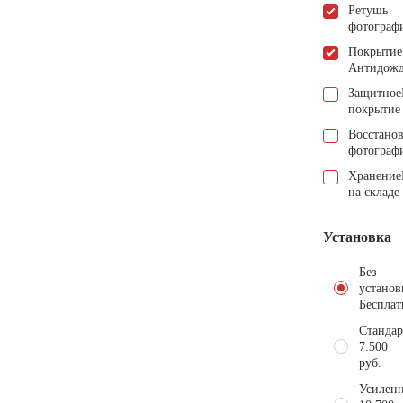
Ретушь
фотограф
Покрытие
Антидож
Защитное
покрытие
Восстано
фотограф
Хранение
на складе
Установка
Без
установ
Бесплат
Стандар
7.500
руб.
Усиленн