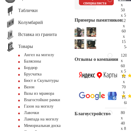
специалиста
x
Таблички
50
x 5
Примеры памятников
12
Колумбарий
x
60
Вставка из гранита
x
15
Товары
54.
Ангел на могилу
120
Отзывы о компании
x
Балясины
60
Бордюр
x 5
Брусчатка
12
Бюст и Скульптуры
x
70
Вазон
x
Вазы из мрамора
15
Влагостойкие рамки
68.
Газон на могилу
80
Лавочки
Благоустройство
x
Лампада на могилу
40
Мемориальная доска
x 8