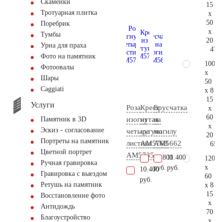
Скамейки
15
Тротуарная плитка
x
50
Поребрик
x
Тумбы
20
Урна для праха
47.
Фото на памятник
100
Фотоовалы
x
Шары
50
Сaggiati
x 8
15
Услуги
Роза
Крест
Брусчатка
x
60
изогнутая
из
на
Памятник в 3D
x
Эскиз - согласование
четыре
чугуна
могилу
20
Портреты на памятник
листика
AM5768
AM5662
65.
Цветной портрет
AM5735
45.800
11.400
120
Ручная гравировка
x
руб.
руб.
10.400
Гравировка с выездом
60
руб.
Ретушь на памятник
x 8
15
Восстановление фото
x
Антидождь
70
Благоустройство
x