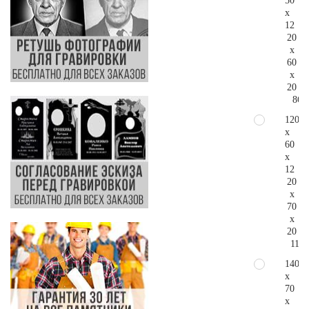
50
x
12
20
x
60
x
20
86.
120
x
60
x
12
20
x
70
x
20
113.
140
x
70
x