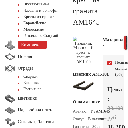
Эксклюзивные
гранита
Часовни и Голгофы
Кресты из гранита
AM1645
Европейские
Мраморные
Готовые со Скидкой
Материал
Комплексы
:
Цоколя
Полная
Ограды
оплата
Цветник АМ5101
(5%)
Сварная
Кованная
Цена
Гранитная
:
Цветники
О памятнике
38.100
Надгробная плита
Артикул
№ AM1645
руб.
Статус
В наличии
Столики, Лавочки
36.200
Гарантия
30 лет