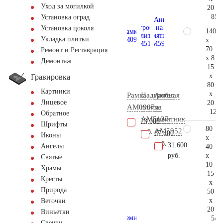
Уход за могилкой
20
85.
Установка оград
Установка цоколя
140
Укладка плитки
x
70
Ремонт и Реставрация
x 8
Демонтаж
15
x
Гравировка
80
Картинки
x
Рамка
Надгробная
Ангел
Лицевое
20
AM0907
плита
на
124.
Обратное
AM5127
памятник
23.000
Шрифты
80
AM5952
руб.
67.400
Иконы
x
руб.
31.600
Ангелы
40
x
руб.
Святые
10
Храмы
15
Кресты
x
Природа
50
x
Веточки
20
Виньетки
54.
Свечки