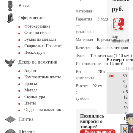
—
Вазы
руб.
материал
Оформление
Гарантия
3 года
В 1
В
—
клик
корзин
Фотокерамика
установка
Фото на стекле
или
Буквы из металла
Материал
Карельский гранит
наличные.
Скарпель и Позолота
Качество
Высшая категория
Пескоструй
Фаска
Техническая (1-10 мм.)
Размер сте
Декор на памятник
Изготовление
от 14 дней
СТЕ
Акрил
Вес
78 кг.
80
Композитные цветы
комплекта
x
Бронза
Высота
92 см.
40
Металл
x 5
с
Скульптура
12
тумбой
x
Цветы
50
Ордена на памятник
x
Появились
15
Плитка
вопросы о
38.
товаре?
Щебень
Консультация
100