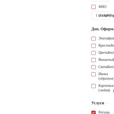
ФИО
1 шт.
(Скарпель
9.000 
Доп. Оформ
Эпитафия
Крестик
Б
Цветы
Бес
Виньетка
Свеча
Бес
Икона
(обратное
Картинка
(любая)
Услуги
Ретушь