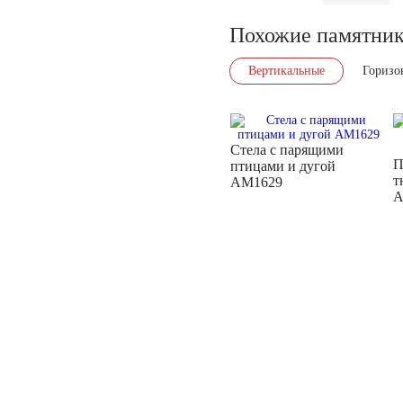
Похожие памятни
Вертикальные
Горизо
Стела с парящими
П
птицами и дугой
т
AM1629
A