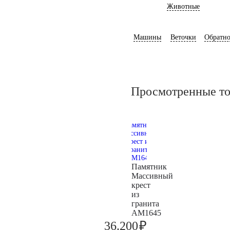
Животные
Машины
Веточки
Обратно
Просмотренные т
Памятник
Массивный
крест
из
гранита
AM1645
₽
36.200
38.100