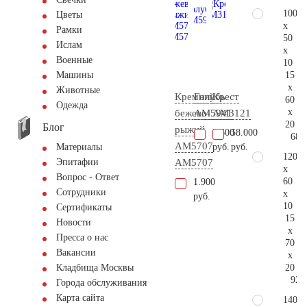
100
Цветы
x
Рамки
50
Ислам
x
Военные
10
15
Машины
x
Животные
Кремний
Голубь
Крест
60
Одежда
x
бежево-
AM5941
AM3121
20
Блог
рыжий
3.600
58.000
68.
АМ5707
руб.
руб.
Материалы
120
AM5707
Эпитафии
x
Вопрос - Ответ
60
1.900
Сотрудники
x
руб.
10
Сертификаты
15
Новости
x
Пресса о нас
70
Вакансии
x
20
Кладбища Москвы
92.
Города обслуживания
Карта сайта
140