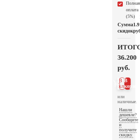
Полная
оплата
(5%)
Сумма
1.9
скидок
руб
ИТОГ
36.200
руб.
В 1
В
клик
корзин
или
наличные.
Нашли
дешевле?
Сообщите
и
получите
скидку.