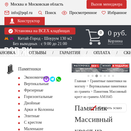
Москва и Московская область
Вызов менеджера
info@pqd.ru
Поиск
Просмотренное
Избранное
Конструктор
Установка на ВСЕХ кладбищах
0 руб.
0
0
Китай-Город - Шоурум 130 м2
Корзина
Без выходных : с 9:00 до 21:00
Выезд менеджера для
АНОВКА
ОТЗЫВЫ
ГАРАНТИЯ
ОПЛАТА
СК
оформления заказа
изготовление
Заказать выезд
памятников
+7 (495) 518-44-23
Памятники
Экономичные
Обратный звонок
Главная
>
Гранитные памятники на
Вертикальные
могилу
>
Вертикальные памятники
Фрезерные
из гранита
>
Памятник Массивный
Горизонтальные
крест из гранита AM1645
Двойные
Памятник
Создать эскиз
Арки и Колонны
Элитные
Массивный
С крестом
крест из
Маленькие