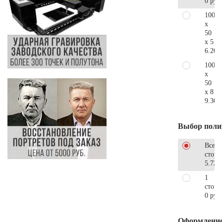
0 руб
100
x
50
x 5
6.200
100
x
50
x 8
9.300
Выбор поли
Все
стор
5.720
1
сторо
0 руб
Оформлени