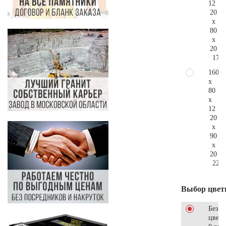
12
20
x
80
x
20
173.
160
x
80
x
12
20
x
90
x
20
227.
Выбор цвет
Без
цветн