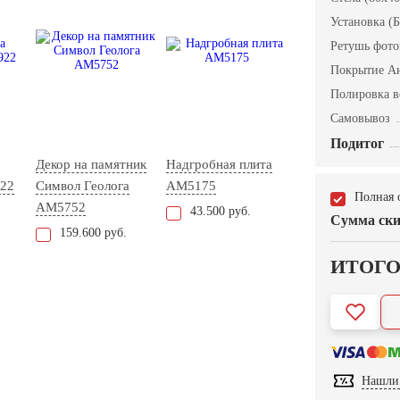
Установка (Б
Ретушь фот
Покрытие А
Полировка в
Самовывоз
Подитог
Декор на памятник
Надгробная плита
22
Символ Геолога
AM5175
Полная 
AM5752
43.500 руб.
Сумма ски
159.600 руб.
ИТОГ
Нашли 