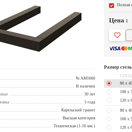
Полная 
Цена :
Размер стел
СТЕЛ
№ AM1660
80 x 4
В наличии
100 x 
риал
30 лет
120 x 
новка
3 года
Карельский гранит
80 x 4
Высшая категория
100 x 
Техническая (1-10 мм.)
120 x 