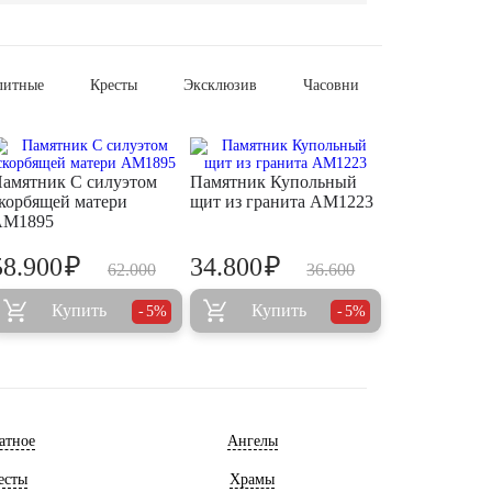
литные
Кресты
Эксклюзив
Часовни
амятник С силуэтом
Памятник Купольный
корбящей матери
щит из гранита AM1223
AM1895
₽
₽
58.900
34.800
62.000
36.600
Купить
Купить
5%
5%
атное
Ангелы
есты
Храмы