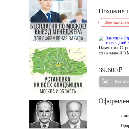
Похожие 
Вертикальные
Памятник Стр
со складкой A
₽
39.600
Купит
Оформлен
Лиц
При