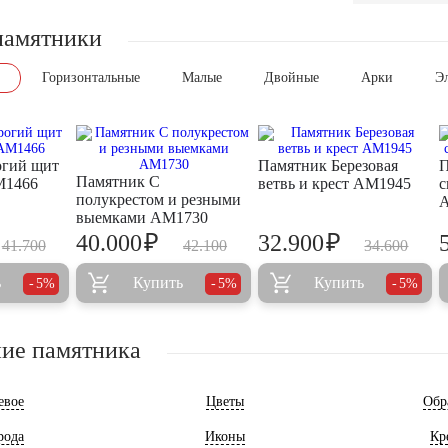
памятники
Горизонтальные
Малые
Двойные
Арки
Э
огий щит
Памятник Березовая
П
Памятник С
M1466
ветвь и крест AM1945
с
полукрестом и резными
выемками AM1730
₽
₽
40.000
32.900
41.700
42.100
34.600
ь
Купить
Купить
5%
5%
5%
ие памятника
евое
Цветы
Обр
рода
Иконы
Кр