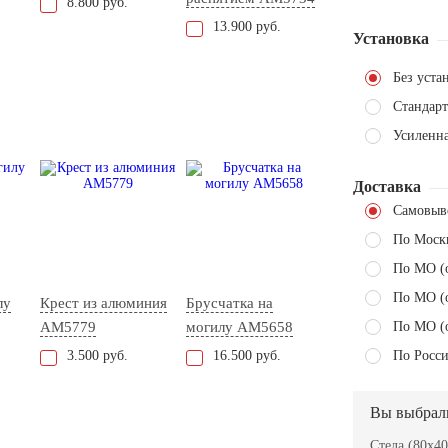
8.800 руб.
13.900 руб.
Установка
Без уста
Стандарт
Усиленн
Доставка
Самовыв
По Моск
По МО (
По МО (
лу
Крест из алюминия
Брусчатка на
AM5779
могилу AM5658
По МО (
3.500 руб.
16.500 руб.
По Росси
Вы выбрал
Стела (80x40