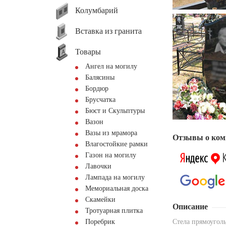
Колумбарий
Вставка из гранита
Товары
Ангел на могилу
Балясины
Бордюр
Брусчатка
Бюст и Скульптуры
Вазон
Вазы из мрамора
Отзывы о ком
Влагостойкие рамки
Газон на могилу
Лавочки
Лампада на могилу
Мемориальная доска
Скамейки
Описание
Тротуарная плитка
Поребрик
Стела прямоугол