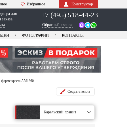
нное
Избранное
Конструктор
+7 (495) 518-44-23
джера для
 заказа
езд
Обратный звонок
ИДКИ
ФОТОГРАФИИ
КОНТАКТЫ
в форме креста AM1660
Создать эскиз
Карельский гранит