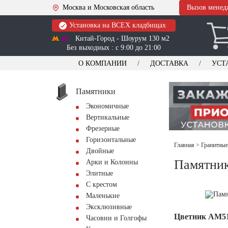
Москва и Московская область
Вызов менед
Установка на ВСЕХ кладбищах
Китай-Город - Шоурум 130 м2
Без выходных : с 9:00 до 21:00
О КОМПАНИИ
ДОСТАВКА
УСТ
Памятники
Экономичные
Вертикальные
Фрезерные
Горизонтальные
Главная
>
Гранитные
Двойные
Памятник
Арки и Колонны
Элитные
С крестом
Маленькие
Эксклюзивные
Цветник АМ5
Часовни и Голгофы