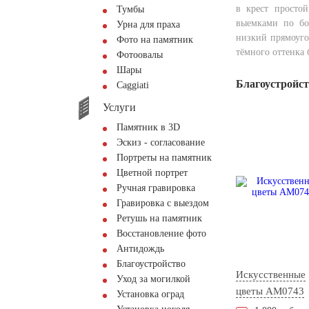
в крест просто
Тумбы
выемками по бо
Урна для праха
низкий прямоуго
Фото на памятник
тёмного оттенка 
Фотоовалы
Шары
Благоустройс
Сaggiati
Услуги
Памятник в 3D
Эскиз - согласование
Портреты на памятник
Цветной портрет
Ручная гравировка
Гравировка с выездом
Ретушь на памятник
Восстановление фото
Антидождь
Благоустройство
Искусственные
Уход за могилкой
цветы AM0743
Установка оград