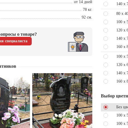
от 14 дней
140 x 
78 кг.
80 x 4
92 см.
100 x 
120 x 
опросы о товаре?
140 x 
ия специалиста
160 x 
100 x 
120 x 
ятников
140 x 
160 x 
Выбор цвет
Без цв
100 x 
100 x 