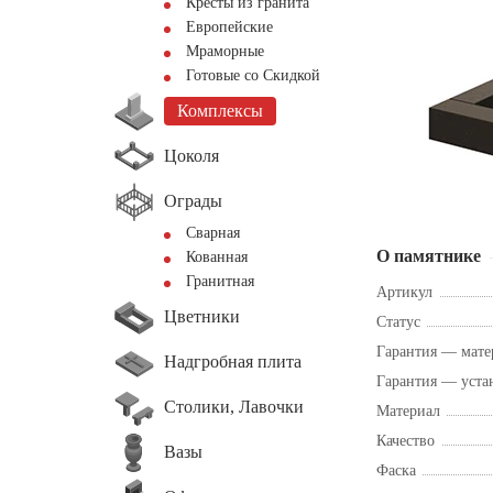
Кресты из гранита
Европейские
Мраморные
Готовые со Скидкой
Комплексы
Цоколя
Ограды
Сварная
О памятнике
Кованная
Гранитная
Артикул
Цветники
Статус
Гарантия — мате
Надгробная плита
Гарантия — уста
Столики, Лавочки
Материал
Качество
Вазы
Фаска