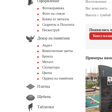
Оформление
Изготовление
Фотокерамика
Вес комплекта
Фото на стекле
Высота с тумбой
Буквы из металла
Скарпель и Позолота
Появились в
Пескоструй
Консультац
Декор на памятник
Акрил
Композитные цветы
Бронза
Примеры пам
Металл
Скульптура
Цветы
Ордена на памятник
Плитка
Щебень
Таблички