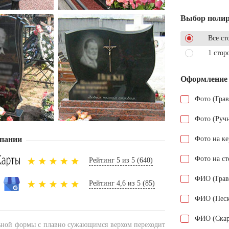
Выбор поли
Все ст
1 стор
Оформление
Фото (Гра
Фото (Руч
пании
Фото на к
Фото на ст
Рейтинг 5 из 5 (640)
ФИО (Грав
Рейтинг 4,6 из 5 (85)
ФИО (Песк
ФИО (Скар
ьной формы с плавно сужающимся верхом переходит