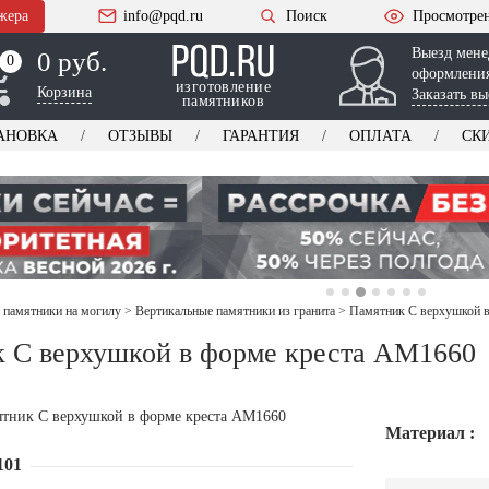
жера
info@pqd.ru
Поиск
Просмотре
Выезд мене
0 руб.
0
0
оформления
изготовление
Корзина
Заказать вы
памятников
АНОВКА
ОТЗЫВЫ
ГАРАНТИЯ
ОПЛАТА
СК
 памятники на могилу
>
Вертикальные памятники из гранита
>
Памятник С верхушкой 
 С верхушкой в форме креста AM1660
Материал :
101