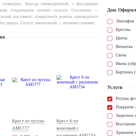
й геометрии. Контур симметричный, с фигурными
Доп. Оформл
кам, создающими «плечи» силуэта. Основание —
льный постамент; поверхность ровная, однородного
Эпитафия
без декора. Силуэт лаконичный, с чёткими гранями.
Крестик
тво
Цветы
Виньетка
Свеча
Икона (обр
Картинка (
Услуги
Ретушь фо
Покрытие 
Защитное 
Крест из чугуна
Крест 6-ти
Восстанов
AM5777
конечный с
Хранение н
распятием AM5734