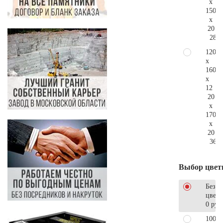
x
150
x
20
285.
120
x
160
x
12
20
x
170
x
20
366.
Выбор цвет
Без
цветн
0 руб
100