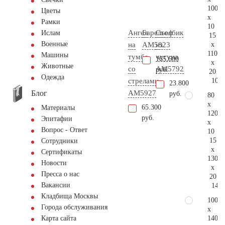
100
Цветы
x
Рамки
10
Ангел
Барельеф
Столбик
Ислам
15
Военные
x
на
AM5823
из
110
Машины
тумбе
чугуна
165.600
x
Животные
со
AM5792
руб.
20
Одежда
109.
стрелами
23.800
Блог
AM5927
руб.
80
x
65.300
Материалы
120
руб.
Эпитафии
x
Вопрос - Ответ
10
15
Сотрудники
x
Сертификаты
130
Новости
x
Пресса о нас
20
Вакансии
148.
Кладбища Москвы
100
Города обслуживания
x
140
Карта сайта