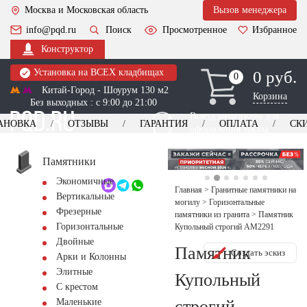
Москва и Московская область
Вызов менеджера
info@pqd.ru
Поиск
Просмотренное
Избранное
Конструктор
Установка на ВСЕХ кладбищах
0 руб.
0
0
Китай-Город - Шоурум 130 м2
Корзина
Без выходных : с 9:00 до 21:00
Выезд менеджера для
АНОВКА
ОТЗЫВЫ
ГАРАНТИЯ
ОПЛАТА
СК
оформления заказа
изготовление
Заказать выезд
памятников
+7 (495) 518-44-23
Памятники
Экономичные
Обратный звонок
Главная
>
Гранитные памятники на
Вертикальные
могилу
>
Горизонтальные
Фрезерные
памятники из гранита
>
Памятник
Горизонтальные
Купольный строгий AM2291
Двойные
Памятник
Создать эскиз
Арки и Колонны
Элитные
Купольный
С крестом
строгий
Маленькие