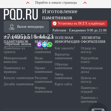
Перейти в начало страницы
Изготовление
памятников
Установка на ВСЕХ кладбищах
Вызов менеджера
Работаем : Ежедневно 9:00 до 21:00
+7 (495) 518-44-23
ИЗГОТОВЛЕНИЕ
ПОМОЩЬ В
ПОЛЕЗНАЯ
ЭЛЕМЕНТЫ
ПАМЯТНИКОВ
ВЫБОРЕ
ИНФОРМАЦИЯ
ОФОРМЛЕНИЯ
Обратный звонок
Памятники из
Цены на
Как заказать?
Ограда на
гранита
памятники
могилу
Варианты
Мемориальный
Виды
памятников
Надгробная
комплекс
памятников
плита
Образцы
Памятники из
Проект
памятников
Мемориальная
мрамора
памятников
доска
Завод
Каталог памятников
Рисунки
памятников
Цоколь на
памятников
могилу
Дизайн памятников
Карта сайта
Формы
Памятник с
памятников
оградой
Памятник с
цветником