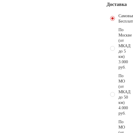
Доставка
Самовы
Бесплат
По
Москве
(от
МКАД
до 5
км)
3.000
руб.
По
МО
(от
МКАД
до 50
км)
4.000
руб.
По
МО
(от