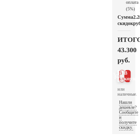
оплата
(5%)
Сумма
2.2
скидок
руб
ИТОГ
43.300
руб.
В 1
В
клик
корзин
или
наличные.
Нашли
дешевле?
Сообщите
и
получите
скидку.