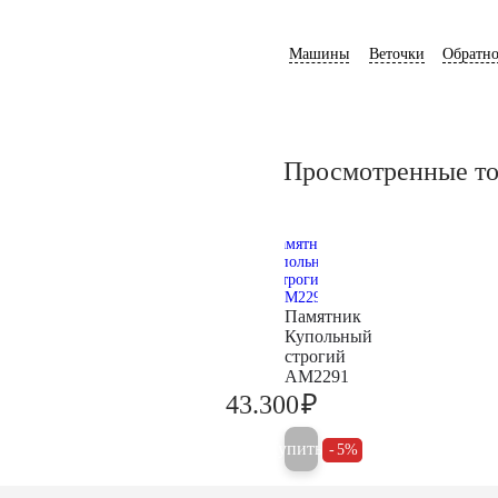
Машины
Веточки
Обратно
Просмотренные т
Памятник
Купольный
строгий
AM2291
₽
43.300
45.600
Купить
5%