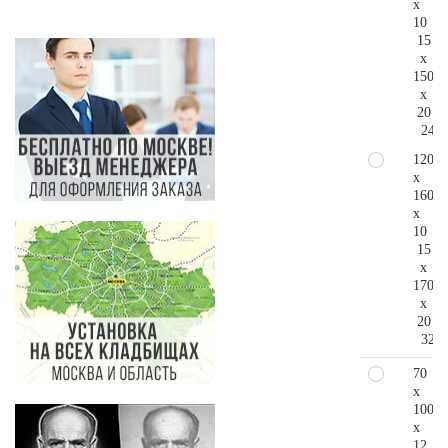
x
10
15
x
150
x
20
248.
120
x
160
x
10
15
x
170
x
20
325.
70
x
100
x
12