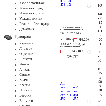
Уход за могилкой
100
Установка оград
x
Установка цоколя
140
x 8
Укладка плитки
15
Ремонт и Реставрация
x
Лавочка
Девушка
Крест
Демонтаж
150
на
ангел
AM3100
x
Гравировка
могилу
печальная
20
14.200
Картинки
173.
AM5418
AM5990
руб.
Лицевое
9.100
43.100
60
Обратное
руб.
руб.
x
Шрифты
80
Иконы
x
10
Ангелы
15
Святые
x
Храмы
90
Кресты
x
20
Природа
67.
Веточки
Виньетки
70
x
Свечки