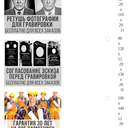
20
x
110
x
20
144.
80
x
120
x
12
20
x
130
x
20
183.
100
x
140
x
12
20