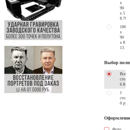
x
90
x 5
8.700
100
x
90
x 8
13.10
Выбор поли
Все
стор
6.840
1
сторо
0 руб
Оформлени
Фото