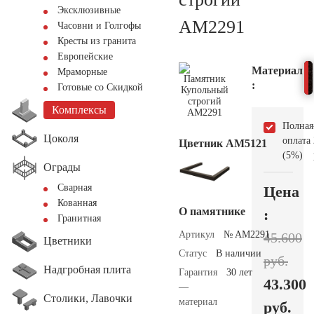
Эксклюзивные
AM2291
Часовни и Голгофы
Кресты из гранита
Европейские
Материал
Мраморные
:
Готовые со Скидкой
Комплексы
Полная
Цоколя
оплата
Цветник АМ5121
(5%)
Ограды
Сварная
Цена
Кованная
О памятнике
:
Гранитная
Артикул
№ AM2291
45.600
Цветники
Статус
В наличии
руб.
Надгробная плита
Гарантия
30 лет
43.300
—
Столики, Лавочки
материал
руб.