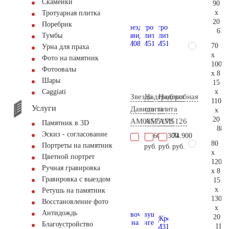
Скамейки
90
x
Тротуарная плитка
20
Поребрик
61.
Тумбы
70
Урна для праха
x
Фото на памятник
100
Фотоовалы
x 8
Шары
15
x
Сaggiati
Звезда
Надгробная
Надгробная
110
Услуги
Давида
плита
плита
x
20
AM0857
AM5178
AM5126
Памятник в 3D
88.
Эскиз - согласование
27.600
49.300
74.900
80
Портреты на памятник
руб.
руб.
руб.
x
Цветной портрет
120
Ручная гравировка
x 8
Гравировка с выездом
15
x
Ретушь на памятник
130
Восстановление фото
x
Антидождь
20
Благоустройство
117.