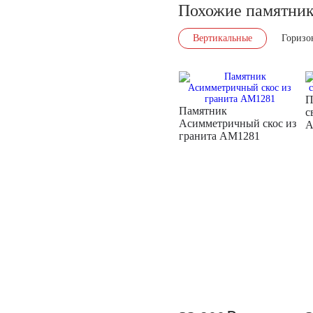
Похожие памятни
Вертикальные
Горизо
П
Памятник
с
Асимметричный скос из
A
гранита AM1281