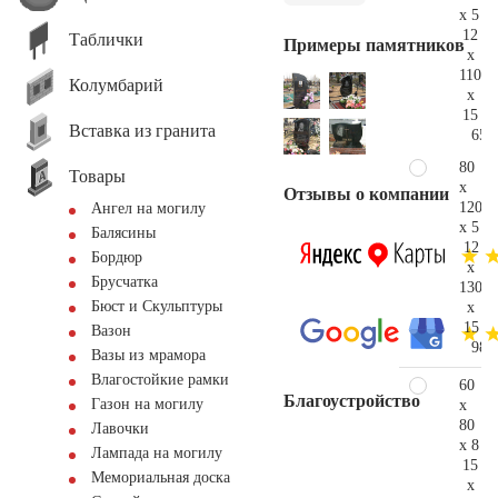
x 5
12
Таблички
Примеры памятников
x
110
Колумбарий
x
15
Вставка из гранита
65.
80
Товары
x
Отзывы о компании
120
Ангел на могилу
x 5
Балясины
12
Бордюр
x
Брусчатка
130
Бюст и Скульптуры
x
15
Вазон
98.
Вазы из мрамора
Влагостойкие рамки
60
Благоустройство
Газон на могилу
x
80
Лавочки
x 8
Лампада на могилу
15
Мемориальная доска
x