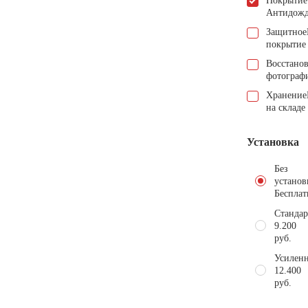
Покрытие
Антидож
Защитное
покрытие
Восстано
фотограф
Хранение
на складе
Установка
Без
установ
Бесплат
Стандар
9.200
руб.
Усиленн
12.400
руб.