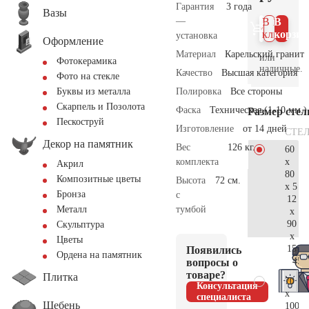
Гарантия
3 года
Вазы
—
В 1
В
клик
корзин
установка
Оформление
Материал
Карельский гранит
или
Фотокерамика
наличные.
Качество
Высшая категория
Фото на стекле
Полировка
Все стороны
Буквы из металла
Скарпель и Позолота
Фаска
Техническая (1-10 мм.)
Размер сте
Пескоструй
Изготовление
от 14 дней
СТЕ
Декор на памятник
Вес
126 кг.
60
x
комплекта
Акрил
80
Композитные цветы
Высота
72 см.
x 5
Бронза
с
12
тумбой
Металл
x
90
Скульптура
x
Цветы
15
Появились
Ордена на памятник
45.
вопросы о
товаре?
Плитка
70
Консультация
x
специалиста
Щебень
100