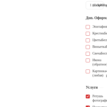
1 шт.
(Скарпель
9.000 
Доп. Оформ
Эпитафия
Крестик
Б
Цветы
Бес
Виньетка
Свеча
Бес
Икона
(обратное
Картинка
(любая)
Услуги
Ретушь
фотограф