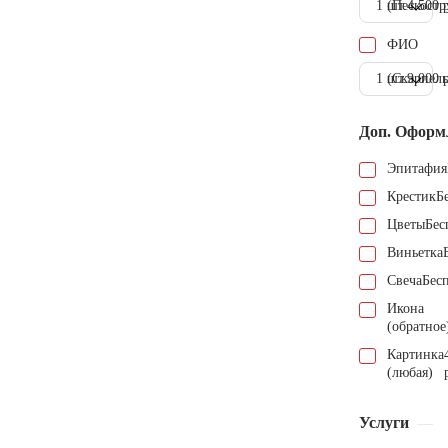
1 шт.
(Пескостр
4.500 
ФИО
1 шт.
(Скарпель
9.000 
Доп. Оформ
Эпитафия
Крестик
Б
Цветы
Бес
Виньетка
Свеча
Бес
Икона
(обратное
Картинка
(любая)
Услуги