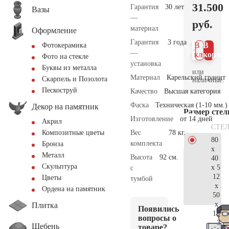
31.500
Гарантия
30 лет
Вазы
—
руб.
материал
Оформление
Гарантия
3 года
В 1
В
Фотокерамика
—
клик
корзин
Фото на стекле
установка
Буквы из металла
или
Материал
Карельский гранит
Скарпель и Позолота
наличные.
Пескоструй
Качество
Высшая категория
Фаска
Техническая (1-10 мм.)
Декор на памятник
Размер сте
Изготовление
от 14 дней
Акрил
СТЕ
Вес
78 кг.
Композитные цветы
80
комплекта
Бронза
x
Металл
Высота
92 см.
40
Скульптура
x 5
с
12
Цветы
тумбой
x
Ордена на памятник
50
x
Плитка
Появились
15
вопросы о
33.
Щебень
товаре?