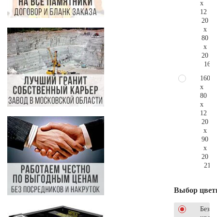
x
12
20
x
80
x
20
164.
160
x
80
x
12
20
x
90
x
20
217.
Выбор цвет
Без