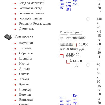
Уход за могилкой
x
20
Установка оград
77.
Установка цоколя
Укладка плитки
140
x
Ремонт и Реставрация
70
Демонтаж
x 8
Розы
Комплект
Крест
15
Гравировка
на
столик
AM5802
x
Картинки
памятник
и
80
10.000
Лицевое
x
AM5930
лавочка
руб.
20
Обратное
АМ5470
6.900
115.
Шрифты
руб.
14.900
Иконы
80
руб.
Ангелы
x
40
Святые
x
Храмы
10
Кресты
15
Природа
x
50
Веточки
x
Виньетки
20
Свечки