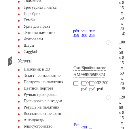
Скамейки
x 8
Тротуарная плитка
15
x
Поребрик
50
Тумбы
x
Урна для праха
20
Фото на памятник
42.
Фотоовалы
100
Шары
x
Сaggiati
50
x 8
Услуги
15
Скорбящая
Бронза
Распятие
x
Памятник в 3D
60
AM5949
AM0050
AM5874
Эскиз - согласование
x
Портреты на памятник
9.900
2.400
32.200
20
Цветной портрет
59.
руб.
руб.
руб.
Ручная гравировка
120
Гравировка с выездом
x
Ретушь на памятник
60
x 8
Восстановление фото
15
Антидождь
x
Благоустройство
70