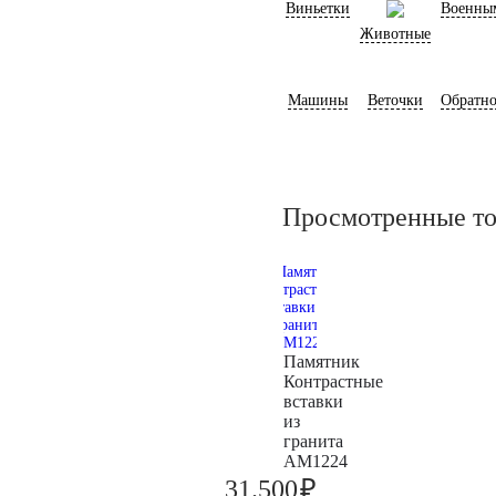
Виньетки
Военны
Животные
Машины
Веточки
Обратно
Просмотренные т
Памятник
Контрастные
вставки
из
гранита
AM1224
₽
31.500
33.200