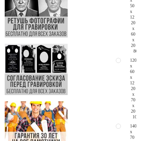
x
50
x
12
20
x
60
x
20
80.
120
x
60
x
12
20
x
70
x
20
106.
140
x
70