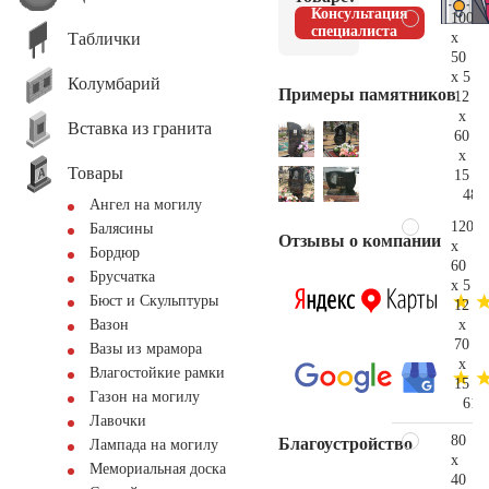
Консультация
100
специалиста
Таблички
x
50
x 5
Колумбарий
Примеры памятников
12
x
Вставка из гранита
60
x
Товары
15
48.
Ангел на могилу
120
Балясины
Отзывы о компании
x
Бордюр
60
Брусчатка
x 5
Бюст и Скульптуры
12
x
Вазон
70
Вазы из мрамора
x
Влагостойкие рамки
15
Газон на могилу
61.
Лавочки
80
Благоустройство
Лампада на могилу
x
Мемориальная доска
40