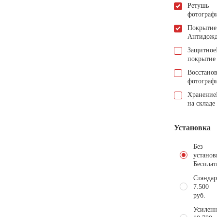
Ретушь
фотограф
Покрытие
Антидож
Защитное
покрытие
Восстано
фотограф
Хранение
на складе
Установка
Без
установ
Бесплат
Стандар
7.500
руб.
Усиленн