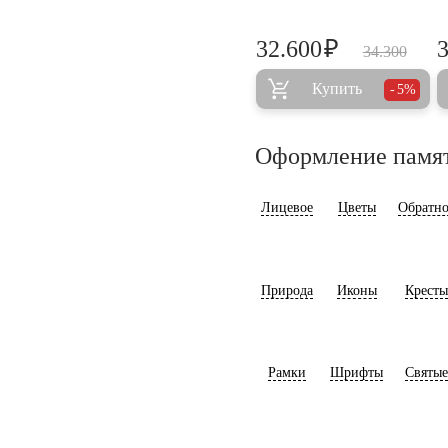
₽
32.600
34.300
Купить
5%
Оформление памя
Лицевое
Цветы
Обратно
Природа
Иконы
Кресты
Рамки
Шрифты
Святые