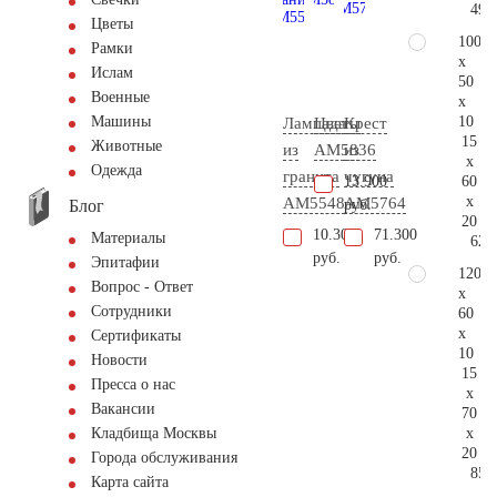
49.
Цветы
100
Рамки
x
Ислам
50
Военные
x
10
Машины
Лампада
Цветы
Крест
15
Животные
из
AM5836
из
x
Одежда
гранита
чугуна
60
13.900
x
AM5548
AM5764
Блог
руб.
20
10.300
71.300
Материалы
62.
руб.
руб.
Эпитафии
120
Вопрос - Ответ
x
Сотрудники
60
x
Сертификаты
10
Новости
15
Пресса о нас
x
Вакансии
70
x
Кладбища Москвы
20
Города обслуживания
85.
Карта сайта