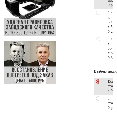
цветн
0 руб
100
x
50
x 5
6.200
100
x
50
x 8
9.300
Выбор поли
Все
стор
4.980
1
сторо
0 руб