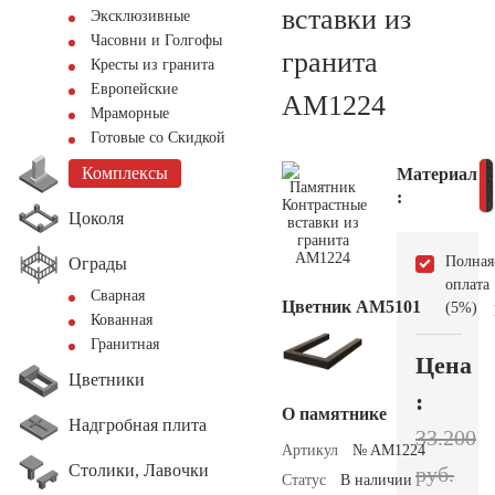
вставки из
Эксклюзивные
Часовни и Голгофы
гранита
Кресты из гранита
Европейские
AM1224
Мраморные
Готовые со Скидкой
Комплексы
Материал
:
Цоколя
Полная
Ограды
оплата
Сварная
Цветник АМ5101
(5%)
Кованная
Гранитная
Цена
Цветники
:
О памятнике
Надгробная плита
33.200
Артикул
№ AM1224
Столики, Лавочки
руб.
Статус
В наличии