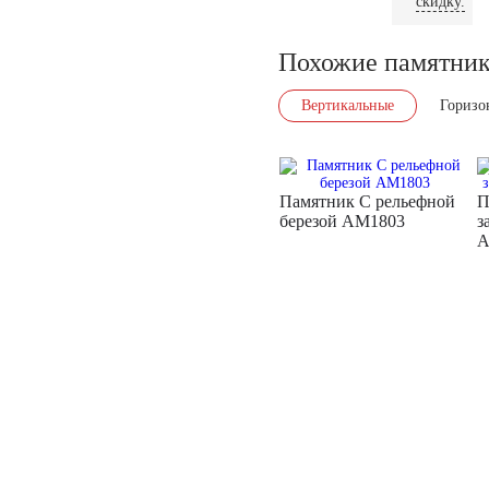
скидку.
Похожие памятни
Вертикальные
Горизо
Памятник С рельефной
П
березой AM1803
з
A