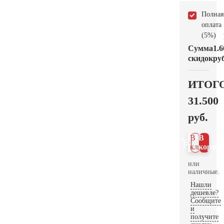
Полная
оплата
(5%)
Сумма
1.6
скидок
руб
ИТОГ
31.500
руб.
В 1
В
клик
корзин
или
наличные.
Нашли
дешевле?
Сообщите
и
получите