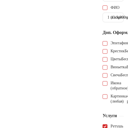
ФИО
1 шт.
(Скарпель
9.000 
Доп. Оформ
Эпитафия
Крестик
Б
Цветы
Бес
Виньетка
Свеча
Бес
Икона
(обратное
Картинка
(любая)
Услуги
Ретушь