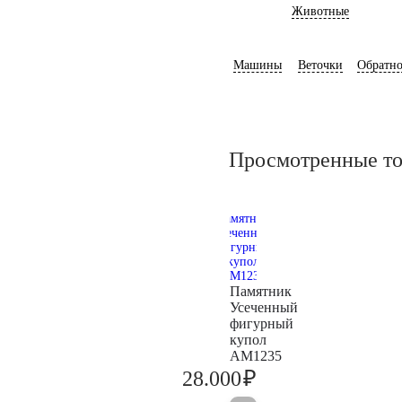
Животные
Машины
Веточки
Обратно
Просмотренные т
Памятник
Усеченный
фигурный
купол
AM1235
₽
28.000
29.500