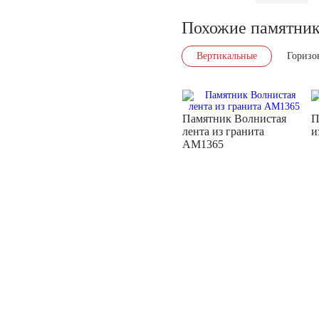
Похожие памятни
Вертикальные
Горизо
Памятник Волнистая
П
лента из гранита
и
AM1365