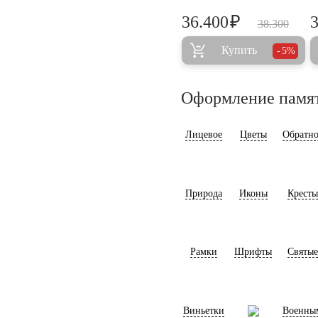
₽
36.400
38.300
Купить
5%
Оформление памя
Лицевое
Цветы
Обратно
Природа
Иконы
Кресты
Рамки
Шрифты
Святые
Виньетки
Военны