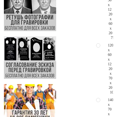
50
x
12
20
x
60
x
20
75.
120
x
60
x
12
20
x
70
x
20
100.
140
x
70
x