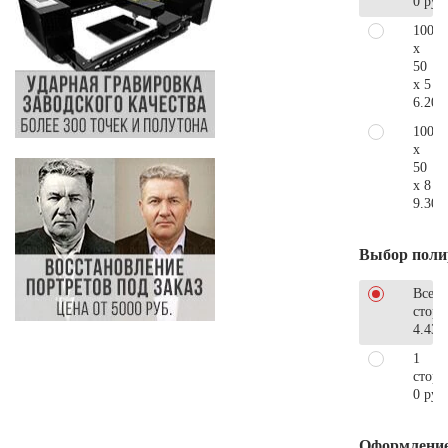
0 руб
100
x
50
x 5
6.200
100
x
50
x 8
9.300
Выбор поли
Все
стор
4.430
1
сторо
0 руб
Оформлени