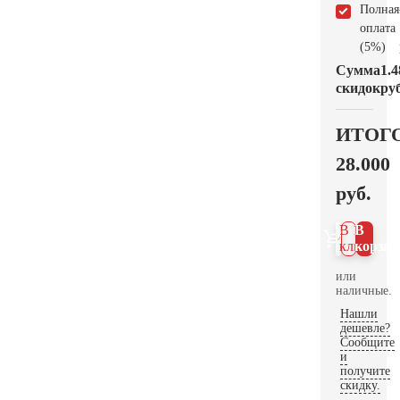
Полная
оплата
(5%)
Сумма
1.4
скидок
руб
ИТОГ
28.000
руб.
В 1
В
клик
корзин
или
наличные.
Нашли
дешевле?
Сообщите
и
получите
скидку.