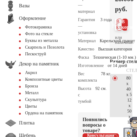
—
Вазы
руб.
материал
Оформление
Гарантия
3 года
В 1
В
—
клик
корзин
Фотокерамика
установка
Фото на стекле
или
Буквы из металла
Материал
Карельский гранит
наличные.
Скарпель и Позолота
Качество
Высшая категория
Пескоструй
Фаска
Техническая (1-10 мм.)
Размер сте
Декор на памятник
Изготовление
от 14 дней
СТЕ
Акрил
Вес
78 кг.
80
Композитные цветы
комплекта
x
Бронза
Высота
92 см.
40
Металл
x 5
с
Скульптура
12
тумбой
x
Цветы
50
Ордена на памятник
x
Появились
15
Плитка
вопросы о
29.
товаре?
Щебень
Консультация
100