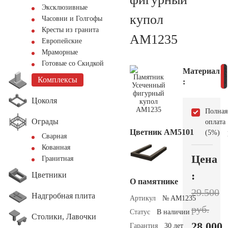
Эксклюзивные
купол
Часовни и Голгофы
Кресты из гранита
AM1235
Европейские
Мраморные
Готовые со Скидкой
Материал
Комплексы
:
Цоколя
Полная
Ограды
оплата
Цветник АМ5101
(5%)
Сварная
Кованная
Цена
Гранитная
:
Цветники
О памятнике
29.500
Надгробная плита
Артикул
№ AM1235
руб.
Статус
В наличии
Столики, Лавочки
28.000
Гарантия
30 лет