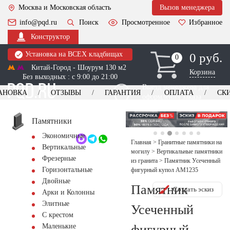
Москва и Московская область
Вызов менеджера
info@pqd.ru
Поиск
Просмотренное
Избранное
Конструктор
Установка на ВСЕХ кладбищах
0 руб.
0
0
Китай-Город - Шоурум 130 м2
Корзина
Без выходных : с 9:00 до 21:00
Выезд менеджера для
АНОВКА
ОТЗЫВЫ
ГАРАНТИЯ
ОПЛАТА
СК
оформления заказа
изготовление
Заказать выезд
памятников
+7 (495) 518-44-23
Памятники
Экономичные
Обратный звонок
Главная
>
Гранитные памятники на
Вертикальные
могилу
>
Вертикальные памятники
Фрезерные
из гранита
>
Памятник Усеченный
Горизонтальные
фигурный купол AM1235
Двойные
Памятник
Создать эскиз
Арки и Колонны
Элитные
Усеченный
С крестом
фигурный
Маленькие