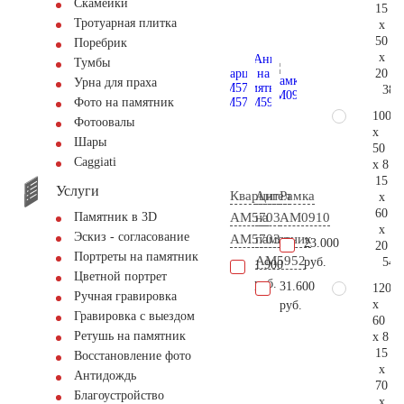
Скамейки
15
Тротуарная плитка
x
50
Поребрик
x
Тумбы
20
Урна для праха
38.
Фото на памятник
100
Фотоовалы
x
Шары
50
Сaggiati
x 8
15
Услуги
Кварцит
Ангел
Рамка
x
60
АМ5703
на
AM0910
Памятник в 3D
x
Эскиз - согласование
AM5703
памятник
23.000
20
Портреты на памятник
AM5952
54.
руб.
1.900
Цветной портрет
руб.
31.600
120
Ручная гравировка
x
руб.
Гравировка с выездом
60
Ретушь на памятник
x 8
15
Восстановление фото
x
Антидождь
70
Благоустройство
x