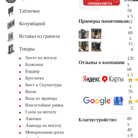
специалиста
x
Таблички
50
x 5
Примеры памятников
12
Колумбарий
x
60
Вставка из гранита
x
15
Товары
43.
Ангел на могилу
120
Отзывы о компании
x
Балясины
60
Бордюр
x 5
Брусчатка
12
Бюст и Скульптуры
x
70
Вазон
x
Вазы из мрамора
15
Влагостойкие рамки
55.
Газон на могилу
80
Лавочки
Благоустройство
x
Лампада на могилу
40
Мемориальная доска
x 8