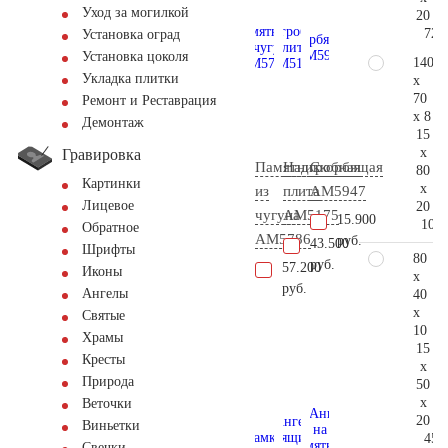
Уход за могилкой
20
72.
Установка оград
Установка цоколя
140
Укладка плитки
x
70
Ремонт и Реставрация
x 8
Демонтаж
15
x
Гравировка
Памятник
Надгробная
Скорбящая
80
Картинки
x
из
плита
AM5947
Лицевое
20
чугуна
AM5175
15.900
109.
Обратное
AM5786
руб.
43.500
Шрифты
80
руб.
57.200
Иконы
x
руб.
Ангелы
40
x
Святые
10
Храмы
15
Кресты
x
Природа
50
x
Веточки
20
Виньетки
45.
Свечки