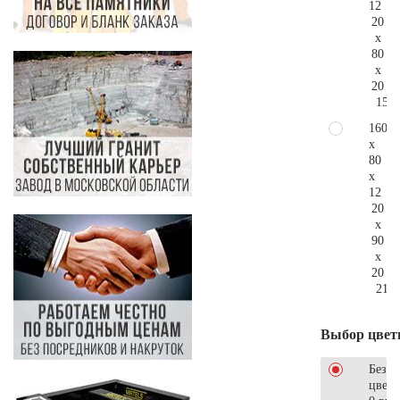
12
20
x
80
x
20
158.
160
x
80
x
12
20
x
90
x
20
210.
Выбор цвет
Без
цветн