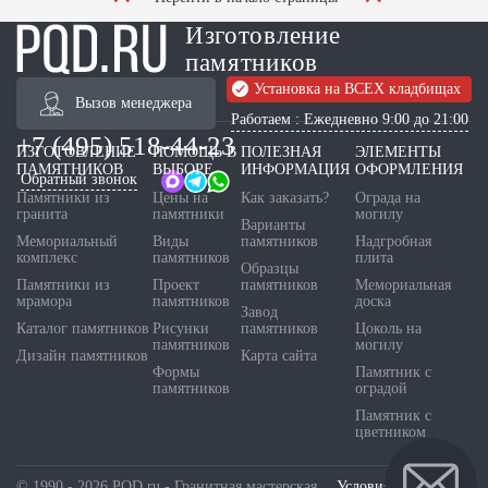
Изготовление
памятников
Установка на ВСЕХ кладбищах
Вызов менеджера
Работаем : Ежедневно 9:00 до 21:00
+7 (495) 518-44-23
ИЗГОТОВЛЕНИЕ
ПОМОЩЬ В
ПОЛЕЗНАЯ
ЭЛЕМЕНТЫ
ПАМЯТНИКОВ
ВЫБОРЕ
ИНФОРМАЦИЯ
ОФОРМЛЕНИЯ
Обратный звонок
Памятники из
Цены на
Как заказать?
Ограда на
гранита
памятники
могилу
Варианты
Мемориальный
Виды
памятников
Надгробная
комплекс
памятников
плита
Образцы
Памятники из
Проект
памятников
Мемориальная
мрамора
памятников
доска
Завод
Каталог памятников
Рисунки
памятников
Цоколь на
памятников
могилу
Дизайн памятников
Карта сайта
Формы
Памятник с
памятников
оградой
Памятник с
цветником
© 1990 - 2026 PQD.ru - Гранитная мастерская.
Условия