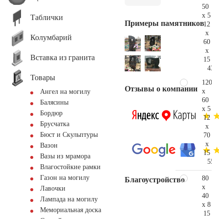
50
x 5
Таблички
Примеры памятников
12
x
Колумбарий
60
x
Вставка из гранита
15
43.
Товары
120
Отзывы о компании
x
Ангел на могилу
60
Балясины
x 5
Бордюр
12
Брусчатка
x
Бюст и Скульптуры
70
x
Вазон
15
Вазы из мрамора
55.
Влагостойкие рамки
Газон на могилу
80
Благоустройство
x
Лавочки
40
Лампада на могилу
x 8
Мемориальная доска
15