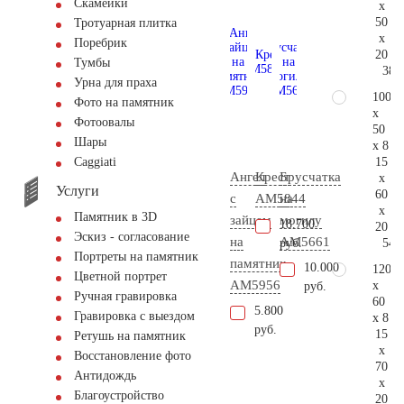
Скамейки
x
50
Тротуарная плитка
x
Поребрик
20
Тумбы
38.
Урна для праха
100
Фото на памятник
x
Фотоовалы
50
Шары
x 8
15
Сaggiati
Ангел
Крест
Брусчатка
x
Услуги
60
с
AM5844
на
x
Памятник в 3D
зайцем
могилу
18.700
20
Эскиз - согласование
на
AM5661
54.
руб.
Портреты на памятник
памятник
10.000
120
Цветной портрет
AM5956
x
руб.
Ручная гравировка
60
5.800
Гравировка с выездом
x 8
руб.
15
Ретушь на памятник
x
Восстановление фото
70
Антидождь
x
Благоустройство
20