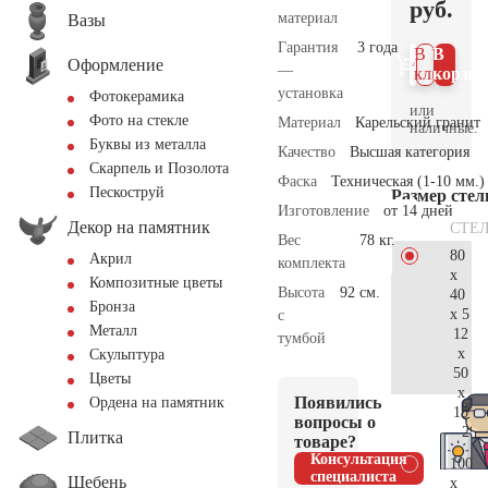
руб.
материал
Вазы
Гарантия
3 года
В 1
В
Оформление
—
клик
корзин
установка
Фотокерамика
или
Фото на стекле
Материал
Карельский гранит
наличные.
Буквы из металла
Качество
Высшая категория
Скарпель и Позолота
Фаска
Техническая (1-10 мм.)
Пескоструй
Размер сте
Изготовление
от 14 дней
Декор на памятник
СТЕ
Вес
78 кг.
80
Акрил
комплекта
x
Композитные цветы
Высота
92 см.
40
Бронза
x 5
с
Металл
12
тумбой
x
Скульптура
50
Цветы
x
Появились
Ордена на памятник
15
вопросы о
29.
Плитка
товаре?
Консультация
100
специалиста
Щебень
x