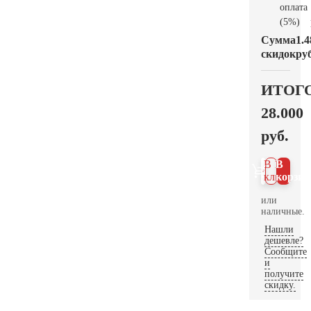
оплата
(5%)
Сумма
1.4
скидок
руб
ИТОГ
28.000
руб.
В 1
В
клик
корзин
или
наличные.
Нашли
дешевле?
Сообщите
и
получите
скидку.