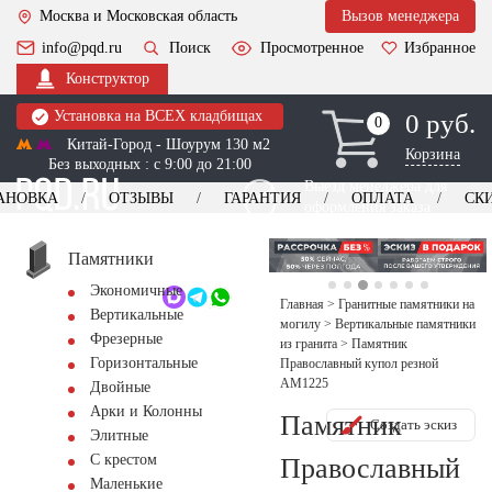
Москва и Московская область
Вызов менеджера
info@pqd.ru
Поиск
Просмотренное
Избранное
Конструктор
Установка на ВСЕХ кладбищах
0 руб.
0
0
Китай-Город - Шоурум 130 м2
Корзина
Без выходных : с 9:00 до 21:00
Выезд менеджера для
АНОВКА
ОТЗЫВЫ
ГАРАНТИЯ
ОПЛАТА
СК
оформления заказа
изготовление
Заказать выезд
памятников
+7 (495) 518-44-23
Памятники
Экономичные
Обратный звонок
Главная
>
Гранитные памятники на
Вертикальные
могилу
>
Вертикальные памятники
Фрезерные
из гранита
>
Памятник
Горизонтальные
Православный купол резной
AM1225
Двойные
Арки и Колонны
Памятник
Создать эскиз
Элитные
С крестом
Православный
Маленькие