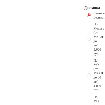
Доставка
Самовы
Бесплат
По
Москве
(от
МКАД
до 5
км)
3.000
руб.
По
МО
(от
МКАД
до 50
км)
4.000
руб.
По
МО