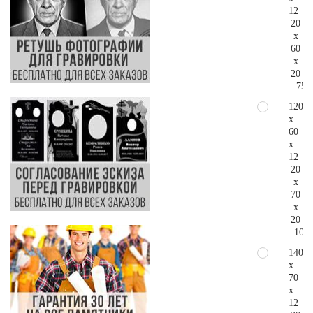
12
20
x
60
x
20
75.
120
x
60
x
12
20
x
70
x
20
100.
140
x
70
x
12