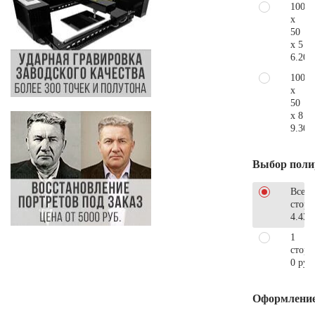
100
x
50
x 5
6.200
100
x
50
x 8
9.300
Выбор поли
Все
стор
4.430
1
сторо
0 руб
Оформлени