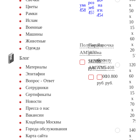
x
Цветы
50
Рамки
x
Ислам
10
Военные
15
x
Машины
60
Животные
x
Полумесяц
Пара
Лавочка
Одежда
20
AM5870
роз
на
57.
Блог
серебро
могилу
34.500
120
Материалы
AM5715
AM5408
руб.
x
Эпитафии
60
8.600
10.800
Вопрос - Ответ
x
руб.
руб.
10
Сотрудники
15
Сертификаты
x
Новости
70
Пресса о нас
x
Вакансии
20
79.
Кладбища Москвы
Города обслуживания
140
x
Карта сайта