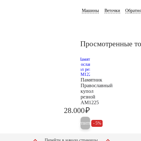
Машины
Веточки
Обратно
Просмотренные т
Памятник
Православный
купол
резной
AM1225
₽
28.000
29.500
Купить
5%
Перейти в начало страницы