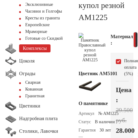
купол резной
Эксклюзивные
Часовни и Голгофы
AM1225
Кресты из гранита
Европейские
Мраморные
Материал
Готовые со Скидкой
:
Комплексы
Цоколя
Полная
оплата
Ограды
Цветник АМ5101
(5%)
Сварная
Цена
Кованная
Гранитная
:
О памятнике
Цветники
29.500
Артикул
№ AM1225
Надгробная плита
руб.
Статус
В наличии
28.000
Гарантия
30 лет
Столики, Лавочки
—