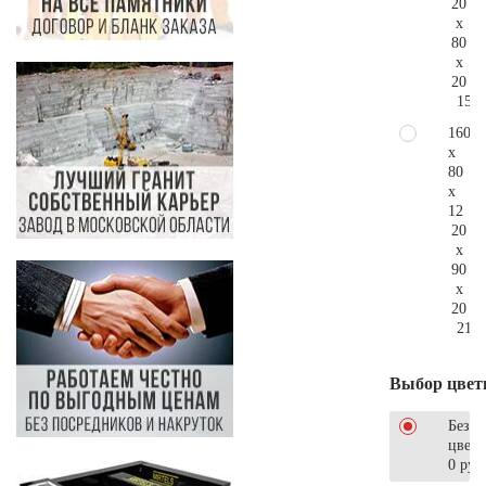
20
x
80
x
20
158.
160
x
80
x
12
20
x
90
x
20
210.
Выбор цвет
Без
цветн
0 руб