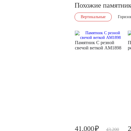
Похожие памятни
Вертикальные
Горизо
Памятник С резной
П
свечой веткой AM1898
р
₽
41.000
43.200