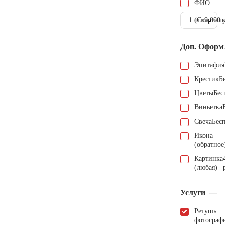
ФИО
1 шт.
(Скарпель
9.000 
Доп. Оформ
Эпитафия
Крестик
Б
Цветы
Бес
Виньетка
Свеча
Бес
Икона
(обратное
Картинка
(любая)
Услуги
Ретушь
фотограф