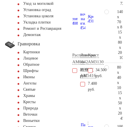
72.
Уход за могилкой
Установка оград
140
Установка цоколя
x
70
Укладка плитки
x 8
Ремонт и Реставрация
15
Демонтаж
x
80
Гравировка
x
Картинки
20
Распятие
Лавочка
Крест
109.
Лицевое
AM0842
на
AM3130
Обратное
80
могилу
46.000
34.500
Шрифты
x
AM5416
руб.
руб.
Иконы
40
x
Ангелы
7.400
10
руб.
Святые
15
Храмы
x
Кресты
50
x
Природа
20
Веточки
45.
Виньетки
100
Свечки