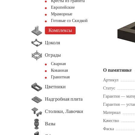
Кресты из гранита
Европейские
Мраморные
Готовые со Скидкой
Комплексы
Цоколя
Ограды
Сварная
О памятнике
Кованная
Гранитная
Артикул
Цветники
Статус
Гарантия — мате
Надгробная плита
Гарантия — уста
Столики, Лавочки
Материал
Качество
Вазы
Фаска