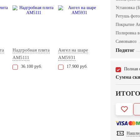
Установка (Б
Ретушь фот
Покрытие А
Полировка в
Самовывоз
та
Надгробная плита
Ангел на шаре
Подитог
AM5111
AM5931
36.100 руб.
17.900 руб.
Полная 
Сумма ски
ИТОГ
Нашли 