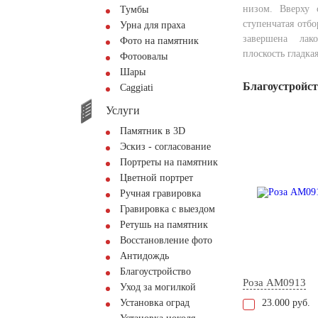
низом. Вверху 
Тумбы
ступенчатая отб
Урна для праха
завершена лак
Фото на памятник
плоскость гладкая
Фотоовалы
Шары
Благоустройс
Сaggiati
Услуги
Памятник в 3D
Эскиз - согласование
Портреты на памятник
Цветной портрет
Ручная гравировка
Гравировка с выездом
Ретушь на памятник
Восстановление фото
Антидождь
Благоустройство
Роза AM0913
Уход за могилкой
Установка оград
23.000 руб.