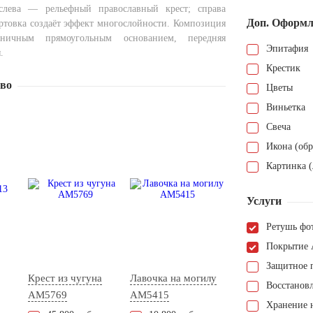
слева — рельефный православный крест; справа
Доп. Оформл
ортовка создаёт эффект многослойности. Композиция
оничным прямоугольным основанием, передняя
Эпитафия
.
Крестик
тво
Цветы
Виньетка
Свеча
Икона (обр
Картинка (
Услуги
Ретушь фо
Покрытие 
Защитное 
Крест из чугуна
Лавочка на могилу
Восстанов
AM5769
AM5415
Хранение н