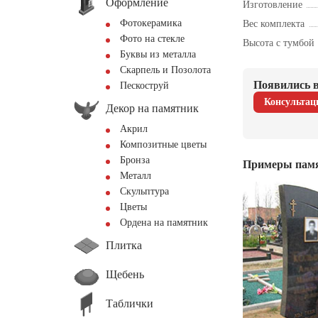
Оформление
Изготовление
Фотокерамика
Вес комплекта
Фото на стекле
Высота с тумбой
Буквы из металла
Скарпель и Позолота
Появились в
Пескоструй
Консультац
Декор на памятник
Акрил
Композитные цветы
Бронза
Примеры пам
Металл
Скульптура
Цветы
Ордена на памятник
Плитка
Щебень
Таблички