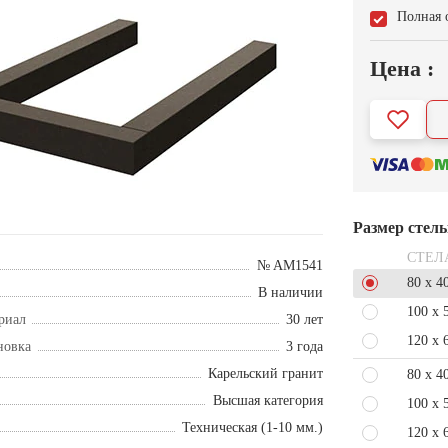
Полная 
Цена :
Размер стел
СТЕЛ
№ AM1541
80 x 4
В наличии
100 x 
риал
30 лет
120 x 
новка
3 года
Карельский гранит
80 x 4
Высшая категория
100 x 
Техническая (1-10 мм.)
120 x 