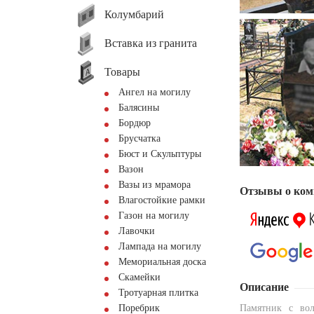
Колумбарий
Вставка из гранита
Товары
Ангел на могилу
Балясины
Бордюр
Брусчатка
Бюст и Скульптуры
Вазон
Вазы из мрамора
Отзывы о ком
Влагостойкие рамки
Газон на могилу
Лавочки
Лампада на могилу
Мемориальная доска
Скамейки
Описание
Тротуарная плитка
Поребрик
Памятник с во