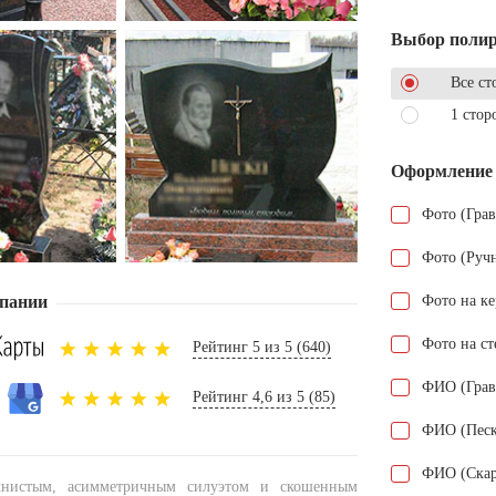
Выбор поли
Все ст
1 стор
Оформление
Фото (Гра
Фото (Руч
пании
Фото на к
Фото на ст
Рейтинг 5 из 5 (640)
ФИО (Грав
Рейтинг 4,6 из 5 (85)
ФИО (Песк
ФИО (Скар
лнистым, асимметричным силуэтом и скошенным