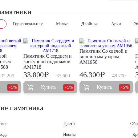
памятники
Горизонтальные
Малые
Двойные
Арки
Э
Памятник Со свечой и
ной
Памятник С сердцем и
П
волнистым узором
истым
контурной подложкой
с
AM1956
588
AM1718
₽
₽
33.800
46.300
32.200
35.600
48.700
ь
Купить
Купить
5%
5%
5%
ие памятника
евое
Цветы
Обр
рода
Иконы
Кр