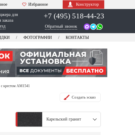
нное
Избранное
Конструктор
+7 (495) 518-44-23
джера для
 заказа
езд
Обратный звонок
ИДКИ
ФОТОГРАФИИ
КОНТАКТЫ
 с крестом AM1541
Создать эскиз
Карельский гранит