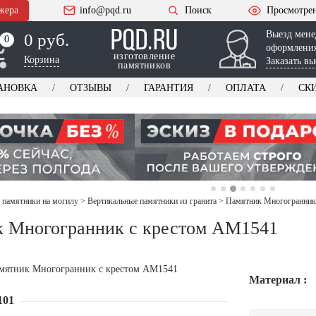
жера
info@pqd.ru
Поиск
Просмотре
Выезд мене
0 руб.
0
0
оформления
изготовление
Корзина
Заказать вы
памятников
АНОВКА
ОТЗЫВЫ
ГАРАНТИЯ
ОПЛАТА
СК
 памятники на могилу
>
Вертикальные памятники из гранита
>
Памятник Многогранник
 Многогранник с крестом AM1541
Материал :
101