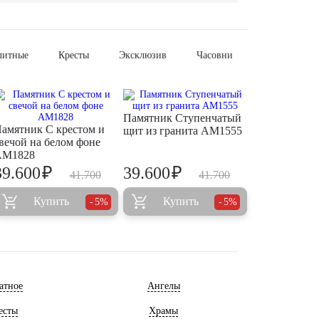
литные
Кресты
Эксклюзив
Часовни
Памятник Ступенчатый
амятник С крестом и
щит из гранита AM1555
вечой на белом фоне
AM1828
₽
₽
39.600
39.600
41.700
41.700
Купить
Купить
5%
5%
атное
Ангелы
есты
Храмы