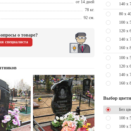
от 14 дней
140 x 
78 кг.
80 x 4
92 см.
100 x 
120 x 
опросы о товаре?
140 x 
ия специалиста
160 x 
100 x 
120 x 
ятников
140 x 
160 x 
Выбор цвет
Без цв
100 x 
100 x 