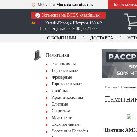
Москва и Московская область
Вызов менед
Установка на ВСЕХ кладбищах
Китай-Город - Шоурум 130 м2
Без выходных : с 9:00 до 21:00
О КОМПАНИИ
ДОСТАВКА
УСТ
Памятники
Экономичные
Вертикальные
Фрезерные
Горизонтальные
Главная
>
Гранитные
Двойные
Памятник
Арки и Колонны
Элитные
С крестом
Маленькие
Эксклюзивные
Цветник АМ5
Часовни и Голгофы