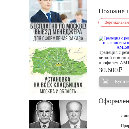
Похожие 
Вертикальные
Трапеция с рез
веткой и волн
профилем AM1
₽
30.600
Купит
Оформлен
Лиц
При