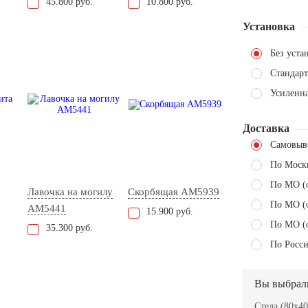
45.800 руб.
10.800 руб.
Установка
Без уста
Стандарт
Усиленн
Доставка
Самовыв
По Моск
По МО (
Лавочка на могилу
Скорбящая AM5939
По МО (
AM5441
15.900 руб.
По МО (
35.300 руб.
По Росси
Вы выбрал
Стела (80x40