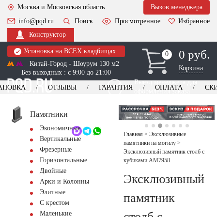
Москва и Московская область
Вызов менеджера
info@pqd.ru
Поиск
Просмотренное
Избранное
Конструктор
Установка на ВСЕХ кладбищах
0 руб.
0
0
Китай-Город - Шоурум 130 м2
Корзина
Без выходных : с 9:00 до 21:00
Выезд менеджера для
АНОВКА
ОТЗЫВЫ
ГАРАНТИЯ
ОПЛАТА
СК
оформления заказа
изготовление
Заказать выезд
памятников
+7 (495) 518-44-23
Памятники
Экономичные
Обратный звонок
Главная
>
Эксклюзивные
Вертикальные
памятники на могилу
>
Фрезерные
Эксклюзивный памятник столб с
Горизонтальные
кубиками AM7958
Двойные
Эксклюзивный
Арки и Колонны
Элитные
памятник
С крестом
столб с
Маленькие