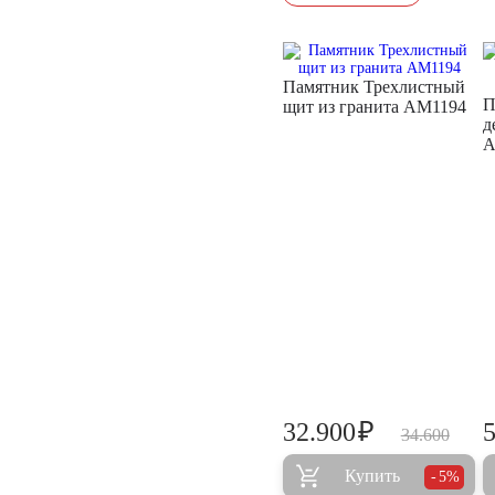
Памятник Трехлистный
П
щит из гранита AM1194
д
A
₽
32.900
34.600
Купить
5%