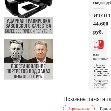
скидок
руб
ИТОГ
44.600
руб.
В 1
В
клик
корзин
или
наличные.
Нашли
дешевле?
Сообщите
и
получите
скидку.
Похожие памятни
Вертикальные
Горизо