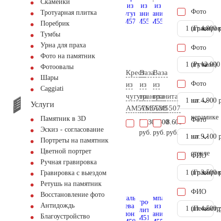
Скамейки
Фото
Тротуарная плитка
Поребрик
1 шт.
(Гравиров
4.900 
Тумбы
Урна для праха
Фото
Фото на памятник
1 шт.
(Ручное)
12.000
Фотоовалы
Крест
Ваза
Ваза
Шары
Фото
из
из
из
Сaggiati
чугуна
гранита
гранита
1 шт.
на
4.900 
Услуги
AM5763
AM5538
AM5507
керамике
Памятник в 3D
Фото
79.300
6.300
8.600
Эскиз - согласование
руб.
руб.
руб.
1 шт.
на
9.100 
Портреты на памятник
Цветной портрет
стекле
ФИО
Ручная гравировка
1 шт.
(Гравиров
3.500 
Гравировка с выездом
Ретушь на памятник
ФИО
Восстановление фото
Антидождь
1 шт.
(Пескостр
4.500 
Благоустройство