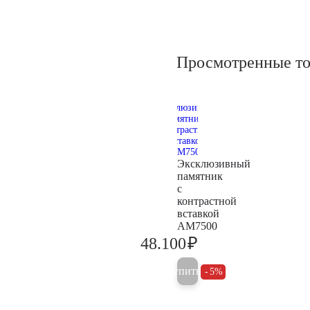
Просмотренные т
Эксклюзивный
памятник
с
контрастной
вставкой
AM7500
₽
48.100
50.600
Купить
5%