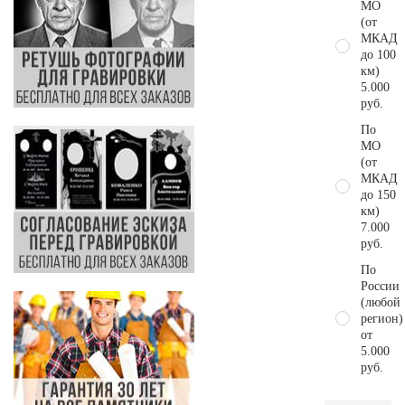
МО
(от
МКАД
до 100
км)
5.000
руб.
По
МО
(от
МКАД
до 150
км)
7.000
руб.
По
России
(любой
регион)
от
5.000
руб.