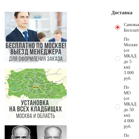
Доставка
Самовы
Бесплат
По
Москве
(от
МКАД
до 5
км)
3.000
руб.
По
МО
(от
МКАД
до 50
км)
4.000
руб.
По