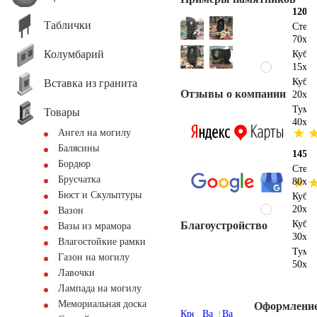
120х3
Таблички
Стел
70х30
Колумбарий
Куби
15х30
Куби
Вставка из гранита
Отзывы о компании
20х30
Тумб
Товары
40х30
Ангел на могилу
Балясины
145х4
Бордюр
Стел
Брусчатка
80х40
Бюст и Скульптуры
Куби
20х40
Вазон
Куби
Благоустройство
Вазы из мрамора
30х20
Влагостойкие рамки
Тумб
Газон на могилу
50х40
Лавочки
Лампада на могилу
Мемориальная доска
Оформлени