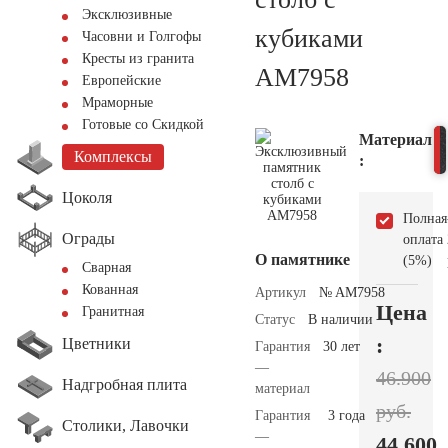
Эксклюзивные
кубиками
Часовни и Голгофы
Кресты из гранита
AM7958
Европейские
Мраморные
Готовые со Скидкой
Материал
Комплексы
:
Цоколя
Полная
Ограды
оплата
О памятнике
(5%)
Сварная
Кованная
Артикул
№ AM7958
Цена
Гранитная
Статус
В наличии
:
Цветники
Гарантия
30 лет
—
46.900
Надгробная плита
материал
руб.
Гарантия
3 года
Столики, Лавочки
—
44.600