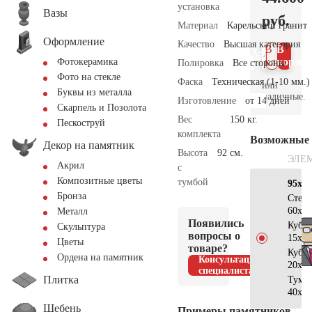
установка
Вазы
руб.
Материал
Карельский гранит
Оформление
Качество
Высшая категория
В 1
В
клик
корзин
Фотокерамика
Полировка
Все стороны
Фото на стекле
Фаска
Техническая (1-10 мм.)
или
Буквы из металла
наличные.
Изготовление
от 14 дней
Скарпель и Позолота
Вес
150 кг.
Пескоструй
комплекта
Возможные
Декор на памятник
Высота
92 см.
ЭЛЕ
Акрил
с
Композитные цветы
тумбой
95х35
Бронза
Стел
60х30
Металл
Появились
Куби
Скульптура
вопросы о
15х30
Цветы
товаре?
Куби
Ордена на памятник
Консультация
20х30
специалиста
Плитка
Тумб
40х30
Щебень
Примеры памятников