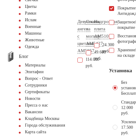
Цветы
Покрытие
Рамки
Антидож
Ислам
Девушка
Столик
Надгробная
Защитное
Военные
покрытие
ангел
на
плита
Машины
с
могилу
AM5105
Восстано
Животные
фотограф
цветами
AM5427
24.300
Одежда
Хранение
AM5857
руб.
49.600
на складе
Блог
руб.
114.000
Материалы
руб.
Установка
Эпитафии
Вопрос - Ответ
Без
Сотрудники
установ
Сертификаты
Бесплат
Новости
Стандар
Пресса о нас
12.000
Вакансии
руб.
Кладбища Москвы
Усиленн
Города обслуживания
17.500
Карта сайта
руб.