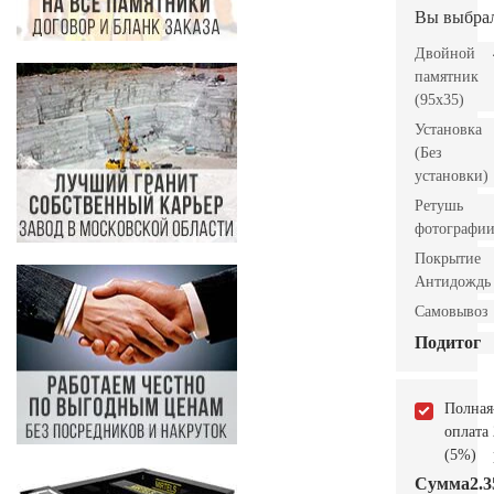
Вы выбра
Двойной
памятник
(95х35)
Установка
(Без
установки)
Ретушь
фотографи
Покрытие
Антидождь
Самовывоз
Подитог
Полная
оплата
(5%)
Сумма
2.3