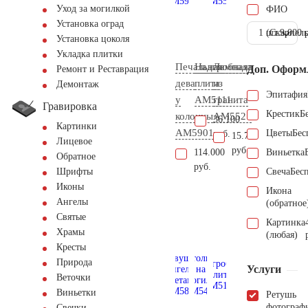
Уход за могилкой
ФИО
Установка оград
1 шт.
(Скарпель
9.000 
Установка цоколя
Укладка плитки
Печальная
Надгробная
Лампада
Доп. Оформ
Ремонт и Реставрация
дева
плита
из
Демонтаж
Эпитафия
у
AM5111
гранита
Гравировка
Крестик
Б
колонны
AM5521
36.100
Картинки
AM5901
Цветы
Бес
руб.
15.700
Лицевое
руб.
114.000
Виньетка
Обратное
руб.
Свеча
Бес
Шрифты
Иконы
Икона
Ангелы
(обратное
Святые
Картинка
Храмы
(любая)
Кресты
Природа
Услуги
Веточки
Виньетки
Ретушь
фотограф
Свечки