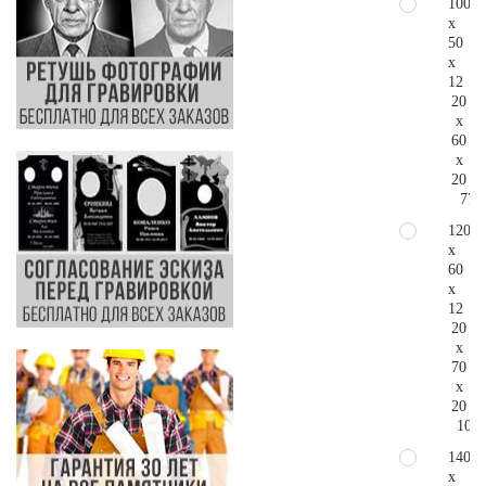
100
x
50
x
12
20
x
60
x
20
77.
120
x
60
x
12
20
x
70
x
20
102.
140
x