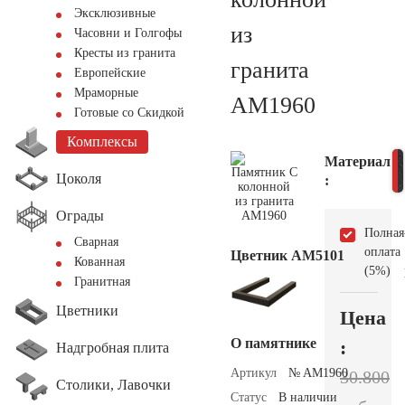
Эксклюзивные
из
Часовни и Голгофы
Кресты из гранита
гранита
Европейские
Мраморные
AM1960
Готовые со Скидкой
Комплексы
Материал
Цоколя
:
Ограды
Полная
Сварная
оплата
Цветник АМ5101
Кованная
(5%)
Гранитная
Цветники
Цена
О памятнике
:
Надгробная плита
Артикул
№ AM1960
30.800
Столики, Лавочки
Статус
В наличии