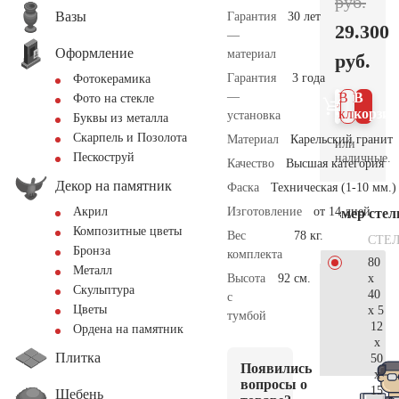
руб.
Вазы
Гарантия
30 лет
29.300
—
Оформление
материал
руб.
Гарантия
3 года
Фотокерамика
—
В 1
В
Фото на стекле
клик
корзин
установка
Буквы из металла
Скарпель и Позолота
Материал
Карельский гранит
или
Пескоструй
наличные.
Качество
Высшая категория
Декор на памятник
Фаска
Техническая (1-10 мм.)
Изготовление
от 14 дней
Акрил
Размер сте
Композитные цветы
Вес
78 кг.
СТЕ
Бронза
комплекта
80
Металл
x
Высота
92 см.
Скульптура
40
с
Цветы
x 5
тумбой
12
Ордена на памятник
x
Плитка
50
Появились
x
вопросы о
15
Щебень