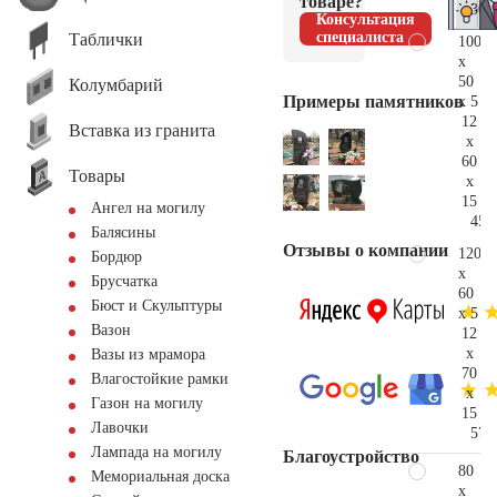
товаре?
30.
Консультация
специалиста
Таблички
100
x
50
Колумбарий
Примеры памятников
x 5
12
Вставка из гранита
x
60
Товары
x
15
Ангел на могилу
45.
Балясины
Отзывы о компании
120
Бордюр
x
Брусчатка
60
Бюст и Скульптуры
x 5
Вазон
12
x
Вазы из мрамора
70
Влагостойкие рамки
x
Газон на могилу
15
Лавочки
57.
Лампада на могилу
Благоустройство
80
Мемориальная доска
x