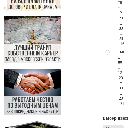
70
x
12
20
x
80
x
20
160.
160
x
80
x
12
20
x
90
x
20
213.
Выбор цвет