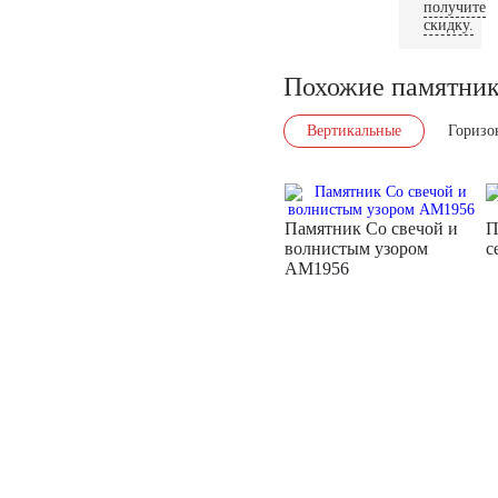
получите
скидку.
Похожие памятни
Вертикальные
Горизо
Памятник Со свечой и
П
волнистым узором
с
AM1956