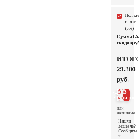
Полная
оплата
(5%)
Сумма
1.5
скидок
руб
ИТОГ
29.300
руб.
В 1
В
клик
корзин
или
наличные.
Нашли
дешевле?
Сообщите
и