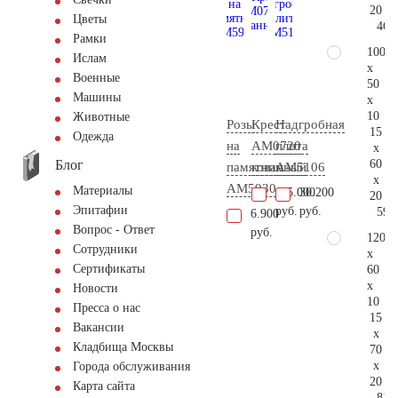
20
Цветы
46.
Рамки
100
Ислам
x
Военные
50
Машины
x
10
Животные
Розы
Крест
Надгробная
15
Одежда
на
AM0720
плита
x
Блог
60
памятник
кованный
AM5106
x
AM5930
Материалы
115.000
30.200
20
Эпитафии
руб.
руб.
59.
6.900
Вопрос - Ответ
руб.
120
Сотрудники
x
Сертификаты
60
x
Новости
10
Пресса о нас
15
Вакансии
x
Кладбища Москвы
70
x
Города обслуживания
20
Карта сайта
81.