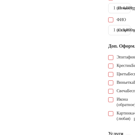
1 шт.
(Пескостр
4.500 
ФИО
1 шт.
(Скарпель
9.000 
Доп. Оформ
Эпитафия
Крестик
Б
Цветы
Бес
Виньетка
Свеча
Бес
Икона
(обратное
Картинка
(любая)
Услуги