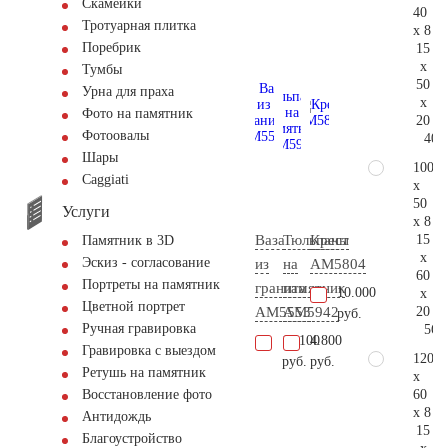
Скамейки
40
Тротуарная плитка
x 8
Поребрик
15
x
Тумбы
50
Урна для праха
x
Фото на памятник
20
Фотоовалы
40.
Шары
100
Сaggiati
x
50
Услуги
x 8
15
Ваза
Тюльпаны
Крест
Памятник в 3D
x
Эскиз - согласование
из
на
AM5804
60
Портреты на памятник
гранита
памятник
10.000
x
Цветной портрет
20
AM5553
AM5942
руб.
Ручная гравировка
56.
11.100
4.800
Гравировка с выездом
120
руб.
руб.
Ретушь на памятник
x
60
Восстановление фото
x 8
Антидождь
15
Благоустройство