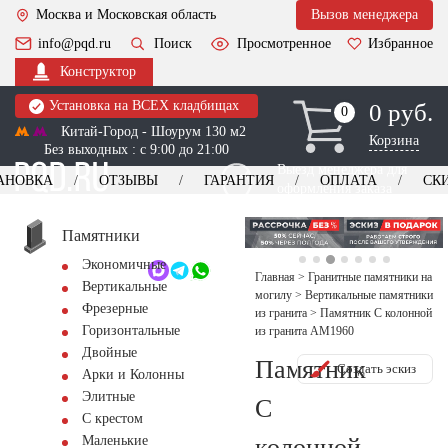
Москва и Московская область
Вызов менеджера
info@pqd.ru
Поиск
Просмотренное
Избранное
Конструктор
Установка на ВСЕХ кладбищах
0 руб.
0
0
Китай-Город - Шоурум 130 м2
Корзина
Без выходных : с 9:00 до 21:00
Выезд менеджера для
АНОВКА
ОТЗЫВЫ
ГАРАНТИЯ
ОПЛАТА
СК
оформления заказа
изготовление
Заказать выезд
памятников
+7 (495) 518-44-23
Памятники
Экономичные
Обратный звонок
Главная
>
Гранитные памятники на
Вертикальные
могилу
>
Вертикальные памятники
Фрезерные
из гранита
>
Памятник С колонной
Горизонтальные
из гранита AM1960
Двойные
Памятник
Создать эскиз
Арки и Колонны
Элитные
С
С крестом
колонной
Маленькие