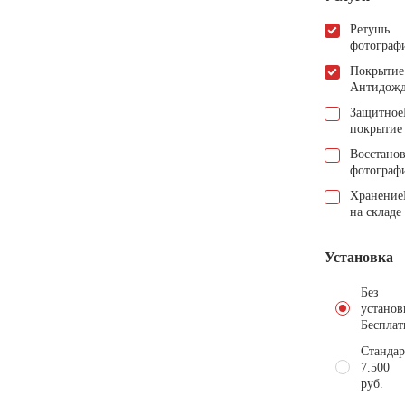
Ретушь
фотограф
Покрытие
Антидож
Защитное
покрытие
Восстано
фотограф
Хранение
на складе
Установка
Без
установ
Бесплат
Стандар
7.500
руб.