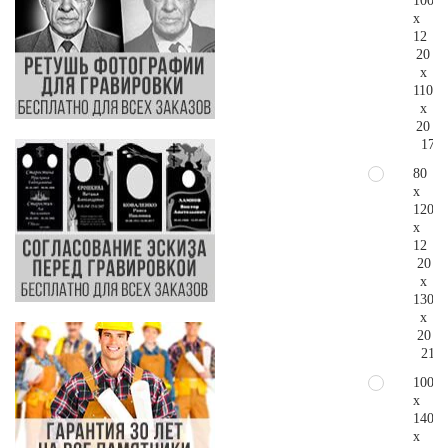
100
x
12
20
x
110
x
20
170.
80
x
120
x
12
20
x
130
x
20
214.
100
x
140
x