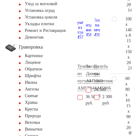
Уход за могилкой
20
148.
Установка оград
Установка цоколя
100
Укладка плитки
x
140
Ремонт и Реставрация
x 8
Демонтаж
15
x
Гравировка
150
Картинки
x
Лицевое
20
Тумба
Звезда
Голубь
211.
Обратное
из
Давида
на
Шрифты
60
чугуна
AM5869
памятник
Иконы
x
AM5784
AM5906
Ангелы
80
34.500
x
руб.
Святые
36.500
2.300
10
Храмы
руб.
руб.
15
Кресты
x
Природа
90
x
Веточки
20
Виньетки
89.
Свечки