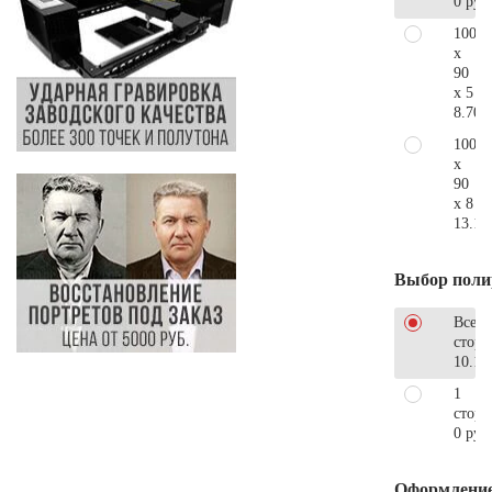
0 руб
100
x
90
x 5
8.700
100
x
90
x 8
13.10
Выбор поли
Все
стор
10.17
1
сторо
0 руб
Оформлени