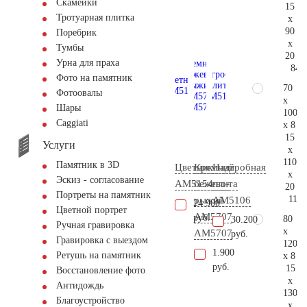
Скамейки
15
Тротуарная плитка
x
90
Поребрик
x
Тумбы
20
Урна для праха
84.
Фото на памятник
70
Фотоовалы
x
Шары
100
Сaggiati
x 8
15
Услуги
x
110
Памятник в 3D
Цветник
Кремний
Надгробная
x
Эскиз - согласование
AM5154
бежево-
плита
20
Портреты на памятник
115.
рыжий
AM5106
24.900
Цветной портрет
АМ5707
руб.
80
30.200
Ручная гравировка
x
AM5707
руб.
Гравировка с выездом
120
1.900
Ретушь на памятник
x 8
руб.
15
Восстановление фото
x
Антидождь
130
Благоустройство
x