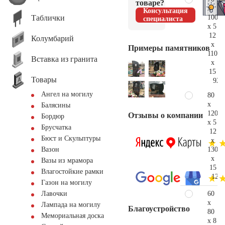
товаре?
x
Консультация
Таблички
100
специалиста
x 5
12
Колумбарий
x
Примеры памятников
110
Вставка из гранита
x
15
Товары
92.
Ангел на могилу
80
x
Балясины
120
Отзывы о компании
Бордюр
x 5
Брусчатка
12
Бюст и Скульптуры
x
130
Вазон
x
Вазы из мрамора
15
Влагостойкие рамки
129.
Газон на могилу
60
Лавочки
x
Лампада на могилу
Благоустройство
80
Мемориальная доска
x 8