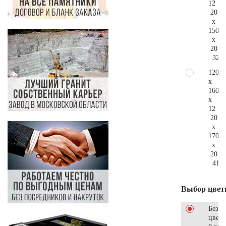
12
20
x
150
x
20
323.
120
x
160
x
12
20
x
170
x
20
411.
Выбор цвет
Без
цветн