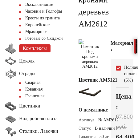
Эксклюзивные
деревьев
Часовни и Голгофы
Кресты из гранита
AM2612
Европейские
Мраморные
Готовые со Скидкой
Материал
Комплексы
:
Цоколя
Полная
Ограды
оплата
Цветник АМ5121
(5%)
Сварная
Кованная
Цена
Гранитная
:
Цветники
О памятнике
67.800
Надгробная плита
Артикул
№ AM2612
руб.
Статус
В наличии
Столики, Лавочки
64.400
Гарантия
30 лет