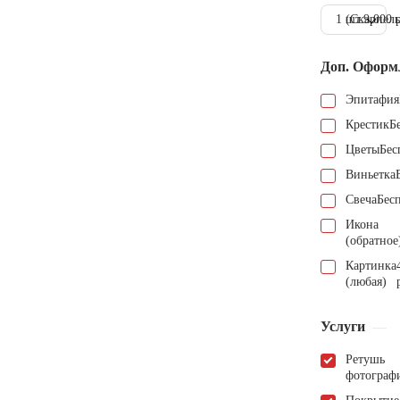
1 шт.
(Скарпель
9.000 
Доп. Оформ
Эпитафия
Крестик
Б
Цветы
Бес
Виньетка
Свеча
Бес
Икона
(обратное
Картинка
(любая)
Услуги
Ретушь
фотограф