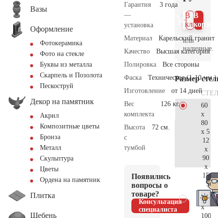
Гарантия
3 года
Вазы
—
В 1
В
клик
корзин
установка
Оформление
Материал
Карельский гранит
или
Фотокерамика
наличные.
Качество
Высшая категория
Фото на стекле
Полировка
Все стороны
Буквы из металла
Скарпель и Позолота
Фаска
Техническая (1-10 мм.)
Размер сте
Пескоструй
Изготовление
от 14 дней
СТЕ
Декор на памятник
Вес
126 кг.
60
x
комплекта
Акрил
80
Композитные цветы
Высота
72 см.
x 5
Бронза
с
12
тумбой
Металл
x
90
Скульптура
x
Цветы
15
Появились
Ордена на памятник
56.
вопросы о
товаре?
Плитка
70
Консультация
x
специалиста
Щебень
100