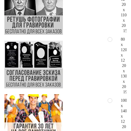
20
x
110
x
20
157.
80
x
120
x
12
20
x
130
x
20
199.
100
x
140
x
12
20