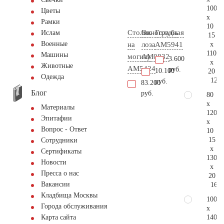
100
Цветы
x
Рамки
10
Столик
Виноградная
Голубь
Ислам
15
Военные
x
на
лоза
AM5941
110
Машины
могилу
AM0832
3.600
x
Животные
AM5424
руб.
10.100
20
Одежда
123.
руб.
83.200
Блог
руб.
80
x
Материалы
120
Эпитафии
x
Вопрос - Ответ
10
15
Сотрудники
x
Сертификаты
130
Новости
x
Пресса о нас
20
Вакансии
164.
Кладбища Москвы
100
Города обслуживания
x
140
Карта сайта