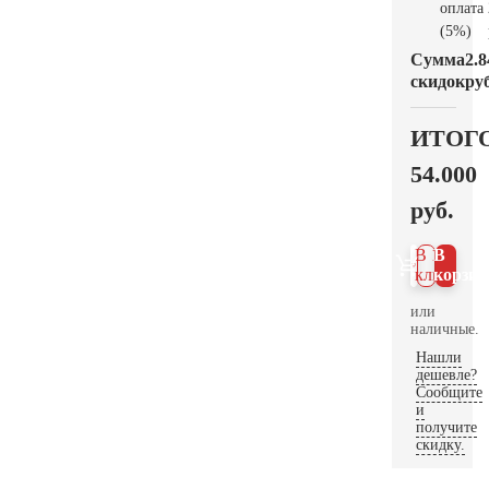
оплата
(5%)
Сумма
2.8
скидок
руб
ИТОГ
54.000
руб.
В 1
В
клик
корзин
или
наличные.
Нашли
дешевле?
Сообщите
и
получите
скидку.