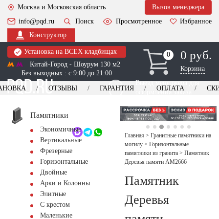
Москва и Московская область
Вызов менеджера
info@pqd.ru
Поиск
Просмотренное
Избранное
Конструктор
Установка на ВСЕХ кладбищах
0 руб.
0
0
Китай-Город - Шоурум 130 м2
Корзина
Без выходных : с 9:00 до 21:00
Выезд менеджера для
АНОВКА
ОТЗЫВЫ
ГАРАНТИЯ
ОПЛАТА
СК
оформления заказа
изготовление
Заказать выезд
памятников
+7 (495) 518-44-23
Памятники
Экономичные
Обратный звонок
Главная
>
Гранитные памятники на
Вертикальные
могилу
>
Горизонтальные
Фрезерные
памятники из гранита
>
Памятник
Горизонтальные
Деревья памяти AM2666
Двойные
Памятник
Арки и Колонны
Элитные
Деревья
С крестом
памяти
Маленькие