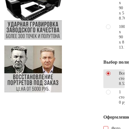
x
90
x 5
8.700
100
x
90
x 8
13.10
Выбор поли
Все
стор
8.520
1
сторо
0 руб
Оформлени
Фото