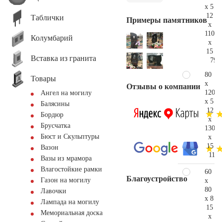
x 5
12
Таблички
Примеры памятников
x
110
Колумбарий
x
15
Вставка из гранита
79.
80
Товары
x
Отзывы о компании
120
Ангел на могилу
x 5
Балясины
12
Бордюр
x
Брусчатка
130
Бюст и Скульптуры
x
15
Вазон
113.
Вазы из мрамора
Влагостойкие рамки
60
Благоустройство
Газон на могилу
x
80
Лавочки
x 8
Лампада на могилу
15
Мемориальная доска
x