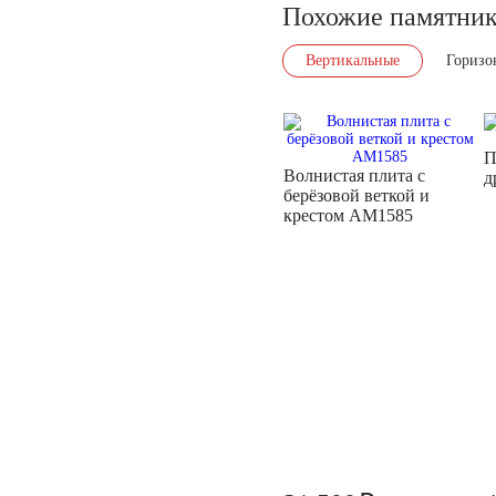
Похожие памятни
Вертикальные
Горизо
П
Волнистая плита с
д
берёзовой веткой и
крестом AM1585