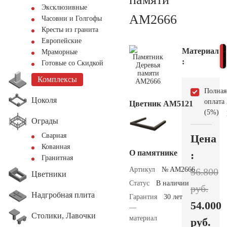
Эксклюзивные
AM2666
Часовни и Голгофы
Кресты из гранита
Европейские
Материал
Мраморные
:
Готовые со Скидкой
Комплексы
Полная
Цоколя
оплата
Цветник АМ5121
(5%)
Ограды
Сварная
Цена
Кованная
О памятнике
:
Гранитная
Артикул
№ AM2666
56.800
Цветники
Статус
В наличии
руб.
Надгробная плита
Гарантия
30 лет
54.000
—
Столики, Лавочки
материал
руб.