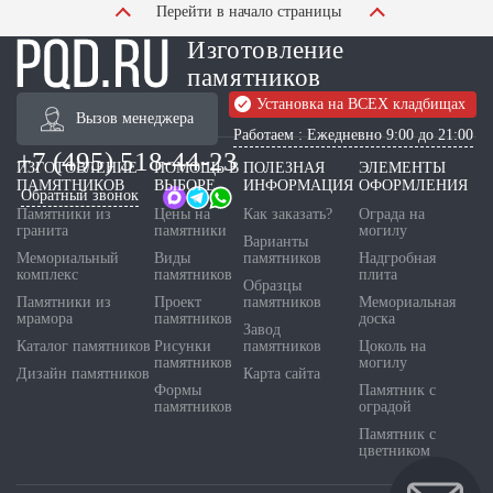
Перейти в начало страницы
Изготовление
памятников
Установка на ВСЕХ кладбищах
Вызов менеджера
Работаем : Ежедневно 9:00 до 21:00
+7 (495) 518-44-23
ИЗГОТОВЛЕНИЕ
ПОМОЩЬ В
ПОЛЕЗНАЯ
ЭЛЕМЕНТЫ
ПАМЯТНИКОВ
ВЫБОРЕ
ИНФОРМАЦИЯ
ОФОРМЛЕНИЯ
Обратный звонок
Памятники из
Цены на
Как заказать?
Ограда на
гранита
памятники
могилу
Варианты
Мемориальный
Виды
памятников
Надгробная
комплекс
памятников
плита
Образцы
Памятники из
Проект
памятников
Мемориальная
мрамора
памятников
доска
Завод
Каталог памятников
Рисунки
памятников
Цоколь на
памятников
могилу
Дизайн памятников
Карта сайта
Формы
Памятник с
памятников
оградой
Памятник с
цветником