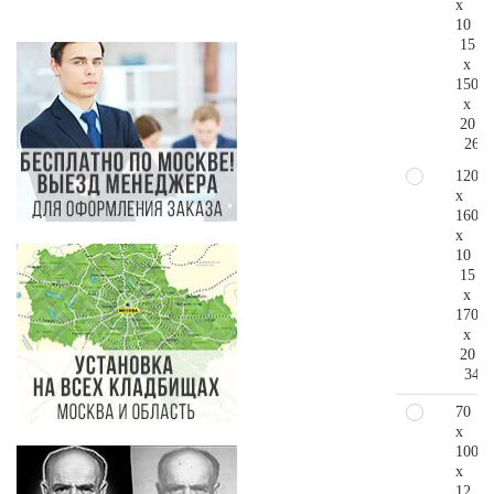
x
10
15
x
150
x
20
267.
120
x
160
x
10
15
x
170
x
20
348.
70
x
100
x
12