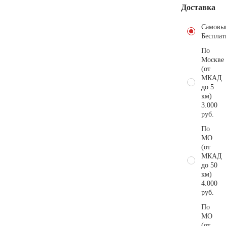
Доставка
Самовы
Бесплат
По
Москве
(от
МКАД
до 5
км)
3.000
руб.
По
МО
(от
МКАД
до 50
км)
4.000
руб.
По
МО
(от