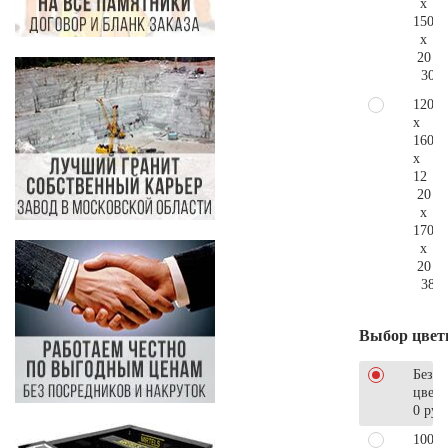
x
150
x
20
304.
120
x
160
x
12
20
x
170
x
20
389.
Выбор цвет
Без
цветн
0 руб
100