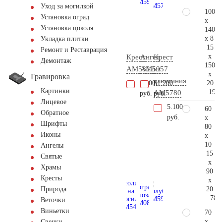
Уход за могилкой
100
Установка оград
x
Установка цоколя
140
x 8
Укладка плитки
15
Ремонт и Реставрация
x
Крест
Ангел
Крест
Демонтаж
150
AM5822
AM5957
из
x
Гравировка
алюминия
20
9.000
61.200
Картинки
192.
AM5780
руб.
руб.
Лицевое
5.100
60
Обратное
руб.
x
Шрифты
80
Иконы
x
10
Ангелы
15
Святые
x
Храмы
90
Кресты
x
20
Природа
78.
Веточки
Виньетки
70
x
Свечки