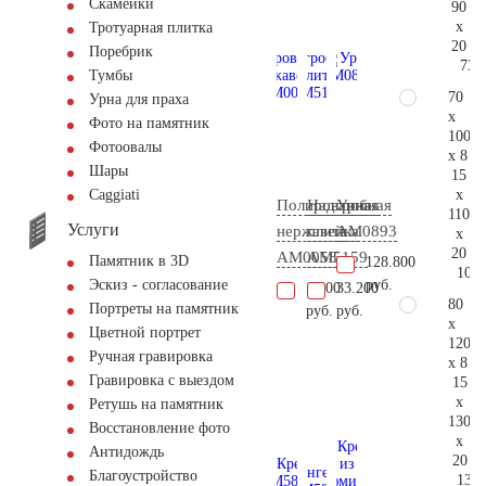
Скамейки
90
x
Тротуарная плитка
20
Поребрик
73.
Тумбы
70
Урна для праха
x
Фото на памятник
100
Фотоовалы
x 8
Шары
15
x
Сaggiati
Полированная
Надгробная
Урна
110
Услуги
нержавейка
плита
AM0893
x
20
AM0058
AM5159
Памятник в 3D
128.800
101.
руб.
Эскиз - согласование
1.400
33.200
80
Портреты на памятник
руб.
руб.
x
Цветной портрет
120
Ручная гравировка
x 8
Гравировка с выездом
15
x
Ретушь на памятник
130
Восстановление фото
x
Антидождь
20
Благоустройство
133.