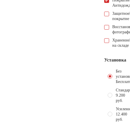
Покрытие
Антидож
Защитное
покрытие
Восстано
фотограф
Хранение
на складе
Установка
Без
установ
Бесплат
Стандар
9.200
руб.
Усиленн
12.400
руб.