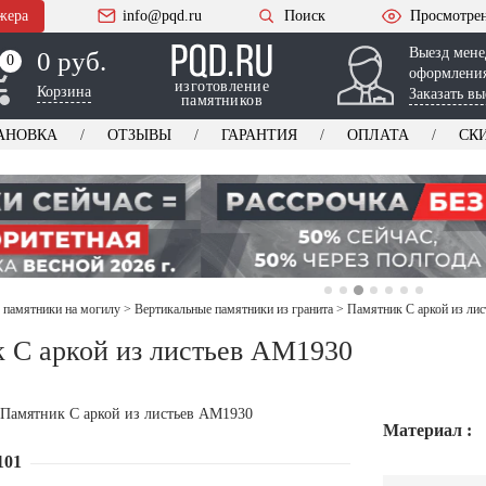
жера
info@pqd.ru
Поиск
Просмотре
Выезд мене
0 руб.
0
0
оформления
изготовление
Корзина
Заказать вы
памятников
АНОВКА
ОТЗЫВЫ
ГАРАНТИЯ
ОПЛАТА
СК
 памятники на могилу
>
Вертикальные памятники из гранита
>
Памятник С аркой из ли
 С аркой из листьев AM1930
Материал :
101