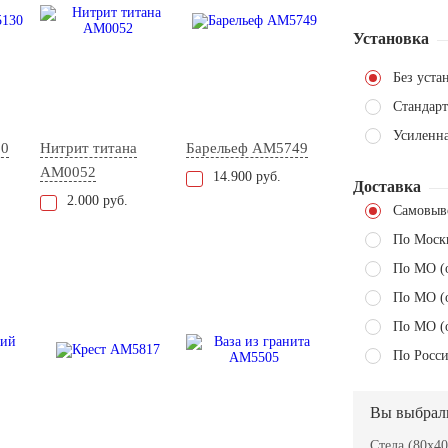
Установка
Без уста
Стандарт
Усиленн
30
Нитрит титана
Барельеф AM5749
AM0052
14.900 руб.
Доставка
2.000 руб.
Самовыв
По Моск
По МО (
По МО (
По МО (
По Росси
Вы выбрал
Стела (80x40