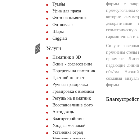
формы с закру
Тумбы
прямоугольном ос
Урна для праха
которые симмет
Фото на памятник
декоративный 
Фотоовалы
геометрическую
Шары
гармоничный и с
Сaggiati
Силуэт заверш
Услуги
прямизны стелы к
Памятник в 3D
орнамент. Лист
Эскиз - согласование
падающие линии 
Портреты на памятник
объёма. Низки
Цветной портрет
создавая визуа
Ручная гравировка
формы.
Гравировка с выездом
Ретушь на памятник
Благоустройс
Восстановление фото
Антидождь
Благоустройство
Уход за могилкой
Установка оград