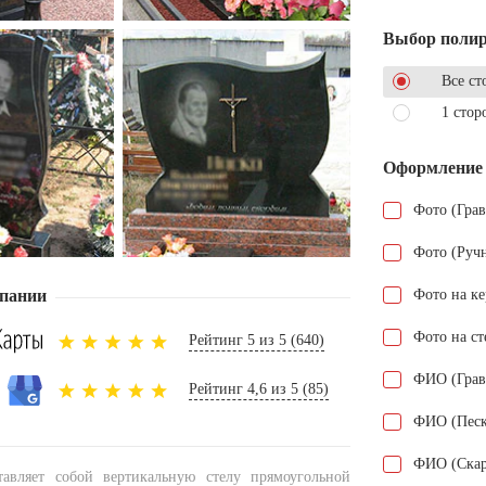
Выбор поли
Все ст
1 стор
Оформление
Фото (Гра
Фото (Руч
пании
Фото на к
Фото на ст
Рейтинг 5 из 5 (640)
ФИО (Грав
Рейтинг 4,6 из 5 (85)
ФИО (Песк
ФИО (Скар
тавляет собой вертикальную стелу прямоугольной