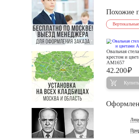
Похожие 
Вертикальные
Овальная стела
крестом и цве
AM1657
₽
42.200
Купит
Оформлен
Лиц
При