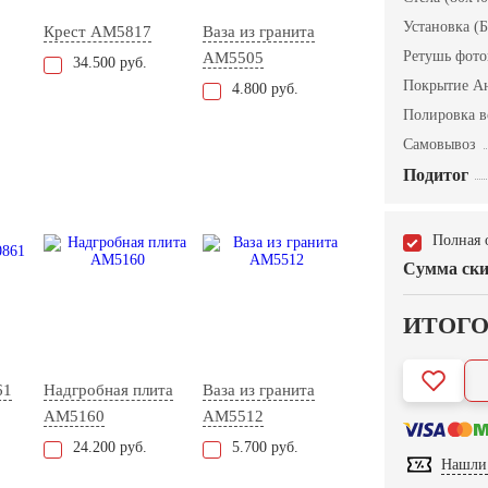
Установка (Б
Крест AM5817
Ваза из гранита
Ретушь фот
AM5505
34.500 руб.
Покрытие А
4.800 руб.
Полировка в
Самовывоз
Подитог
Полная 
Сумма ски
ИТОГ
61
Надгробная плита
Ваза из гранита
AM5160
AM5512
24.200 руб.
5.700 руб.
Нашли 