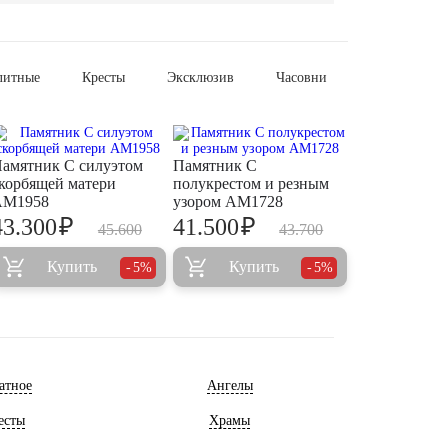
литные
Кресты
Эксклюзив
Часовни
амятник С силуэтом
Памятник С
корбящей матери
полукрестом и резным
AM1958
узором AM1728
₽
₽
43.300
41.500
45.600
43.700
Купить
Купить
5%
5%
атное
Ангелы
есты
Храмы