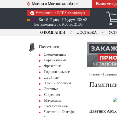
Москва и Московская область
Вызов менед
Установка на ВСЕХ кладбищах
Китай-Город - Шоурум 130 м2
Без выходных : с 9:00 до 21:00
О КОМПАНИИ
ДОСТАВКА
УСТ
Памятники
Экономичные
Вертикальные
Фрезерные
Горизонтальные
Главная
>
Гранитные
Двойные
Памятник
Арки и Колонны
Элитные
С крестом
Маленькие
Эксклюзивные
Цветник АМ5
Часовни и Голгофы