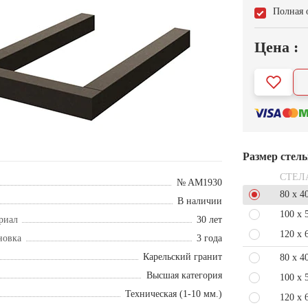
Полная 
Цена :
Размер стел
СТЕЛ
№ AM1930
80 x 4
В наличии
100 x 
риал
30 лет
120 x 
новка
3 года
Карельский гранит
80 x 4
Высшая категория
100 x 
Техническая (1-10 мм.)
120 x 