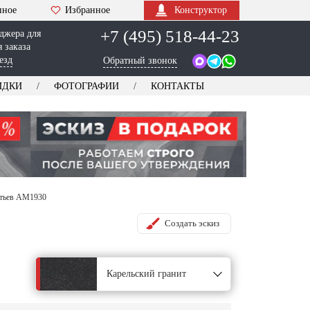
нное
Избранное
Конструктор
+7 (495) 518-44-23
джера для
 заказа
езд
Обратный звонок
ИДКИ
ФОТОГРАФИИ
КОНТАКТЫ
стьев AM1930
Создать эскиз
Карельский гранит