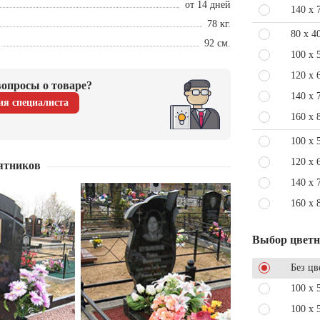
от 14 дней
140 x 
78 кг.
80 x 4
92 см.
100 x 
120 x 
опросы о товаре?
140 x 
ия специалиста
160 x 
100 x 
120 x 
ятников
140 x 
160 x 
Выбор цвет
Без цв
100 x 
100 x 