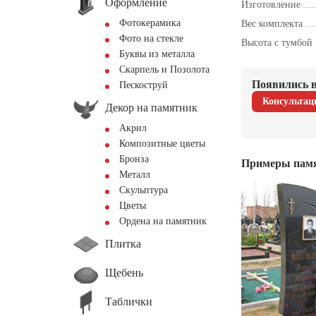
Оформление
Изготовление
Фотокерамика
Вес комплекта
Фото на стекле
Высота с тумбой
Буквы из металла
Скарпель и Позолота
Появились в
Пескоструй
Консультац
Декор на памятник
Акрил
Композитные цветы
Бронза
Примеры пам
Металл
Скульптура
Цветы
Ордена на памятник
Плитка
Щебень
Таблички