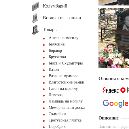
Колумбарий
Вставка из гранита
Товары
Ангел на могилу
Балясины
Бордюр
Брусчатка
Бюст и Скульптуры
Вазон
Вазы из мрамора
Отзывы о ком
Влагостойкие рамки
Газон на могилу
Лавочки
Лампада на могилу
Мемориальная доска
Скамейки
Описание
Тротуарная плитка
Поребрик
Памятник предс