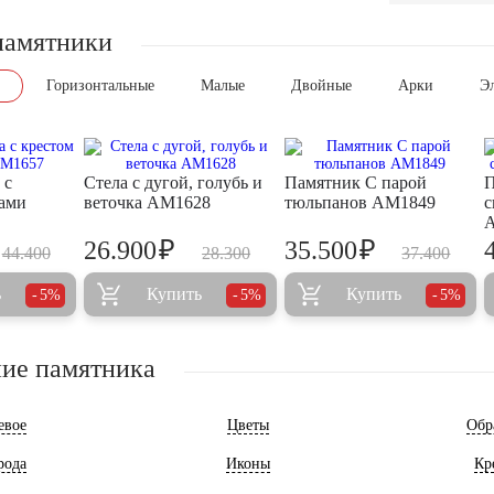
памятники
Горизонтальные
Малые
Двойные
Арки
Э
 с
Стела с дугой, голубь и
Памятник С парой
П
тами
веточка AM1628
тюльпанов AM1849
с
₽
₽
26.900
35.500
44.400
28.300
37.400
ь
Купить
Купить
5%
5%
5%
ие памятника
евое
Цветы
Обр
рода
Иконы
Кр