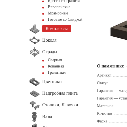
Кресты из гранита
Европейские
Мраморные
Готовые со Скидкой
Комплексы
Цоколя
Ограды
Сварная
О памятнике
Кованная
Гранитная
Артикул
Цветники
Статус
Гарантия — мате
Надгробная плита
Гарантия — уста
Столики, Лавочки
Материал
Качество
Вазы
Фаска