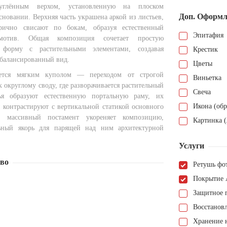
глённым верхом, установленную на плоском
Доп. Оформл
новании. Верхняя часть украшена аркой из листьев,
рично свисают по бокам, образуя естественный
Эпитафия
мотив. Общая композиция сочетает простую
 форму с растительными элементами, создавая
Крестик
балансированный вид.
Цветы
ается мягким куполом — переходом от строгой
Виньетка
 округлому своду, где разворачивается растительный
Свеча
ья образуют естественную портальную раму, их
Икона (обр
контрастируют с вертикальной статикой основного
й массивный постамент укореняет композицию,
Картинка (
льный якорь для парящей над ним архитектурной
Услуги
тво
Ретушь фо
Покрытие 
Защитное 
Восстанов
Хранение н