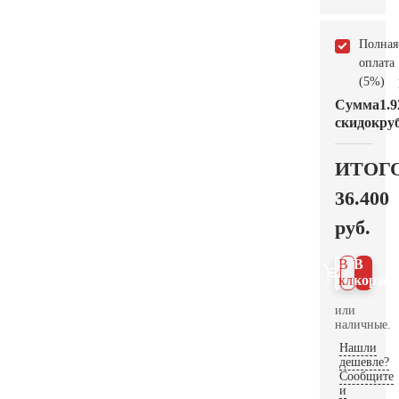
Полная
оплата
(5%)
Сумма
1.9
скидок
руб
ИТОГ
36.400
руб.
В 1
В
клик
корзин
или
наличные.
Нашли
дешевле?
Сообщите
и