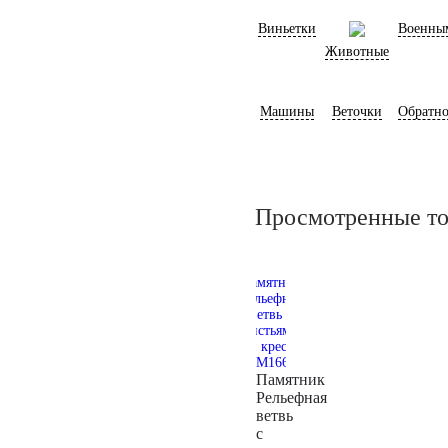
Виньетки
Военны
Животные
Машины
Веточки
Обратно
Просмотренные т
Памятник
Рельефная
ветвь
с