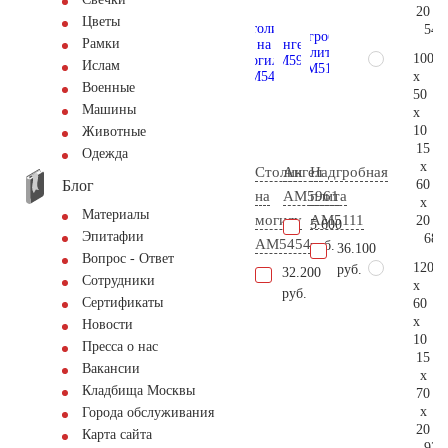
20
Цветы
54.
Рамки
100
Ислам
x
Военные
50
Машины
x
10
Животные
15
Одежда
x
Столик
Ангел
Надгробная
Блог
60
на
AM5961
плита
x
Материалы
могилу
AM5111
20
5.600
Эпитафии
68.
AM5454
руб.
36.100
Вопрос - Ответ
120
руб.
32.200
Сотрудники
x
руб.
Сертификаты
60
x
Новости
10
Пресса о нас
15
Вакансии
x
Кладбища Москвы
70
x
Города обслуживания
20
Карта сайта
92.