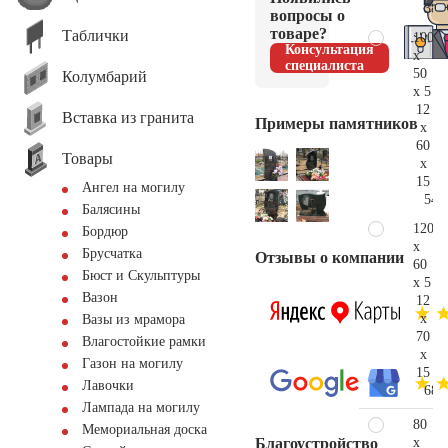
38.
вопросы о
товаре?
Таблички
100
Консультация
x
специалиста
50
Колумбарий
x 5
12
Вставка из гранита
Примеры памятников
x
60
Товары
x
15
Ангел на могилу
54.
Балясины
120
Бордюр
x
Брусчатка
Отзывы о компании
60
Бюст и Скульптуры
x 5
Вазон
12
x
Вазы из мрамора
70
Влагостойкие рамки
x
Газон на могилу
15
Лавочки
68.
Лампада на могилу
80
Мемориальная доска
x
Благоустройство