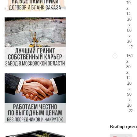
70
x
12
20
x
80
x
20
173.
160
x
80
x
12
20
x
90
x
20
228.
Выбор цвет