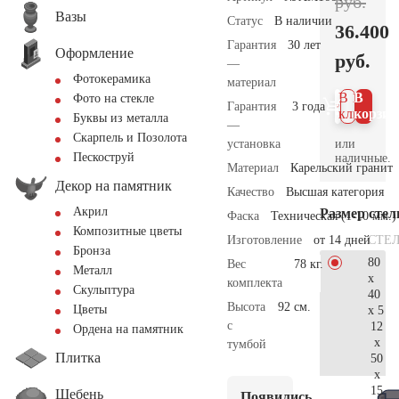
руб.
Вазы
Статус
В наличии
36.400
Гарантия
30 лет
Оформление
руб.
—
Фотокерамика
материал
В 1
В
Фото на стекле
Гарантия
3 года
клик
корзин
Буквы из металла
—
Скарпель и Позолота
или
установка
Пескоструй
наличные.
Материал
Карельский гранит
Декор на памятник
Качество
Высшая категория
Акрил
Размер сте
Фаска
Техническая (1-10 мм.)
Композитные цветы
СТЕ
Изготовление
от 14 дней
Бронза
80
Вес
78 кг.
Металл
x
комплекта
Скульптура
40
Высота
92 см.
Цветы
x 5
с
12
Ордена на памятник
x
тумбой
Плитка
50
x
15
Щебень
Появились