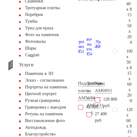
Скамейки
40
Тротуарная плитка
x 8
Поребрик
15
x
Тумбы
50
Урна для праха
x
Фото на памятник
20
Фотоовалы
47.
Шары
100
Сaggiati
x
50
Услуги
x 8
15
Памятник в 3D
x
Эскиз - согласование
Надгробная
Лавочка
Урна
60
Портреты на памятник
x
плита
на
AM0893
Цветной портрет
20
AM5174
могилу
128.800
Ручная гравировка
65.
AM5431
руб.
42.000
Гравировка с выездом
120
руб.
27.400
Ретушь на памятник
x
руб.
60
Восстановление фото
x 8
Антидождь
15
Благоустройство