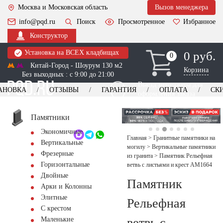
Москва и Московская область
Вызов менеджера
info@pqd.ru
Поиск
Просмотренное
Избранное
Конструктор
Установка на ВСЕХ кладбищах
0 руб.
0
0
Китай-Город - Шоурум 130 м2
Корзина
Без выходных : с 9:00 до 21:00
Выезд менеджера для
АНОВКА
ОТЗЫВЫ
ГАРАНТИЯ
ОПЛАТА
СК
оформления заказа
изготовление
Заказать выезд
памятников
+7 (495) 518-44-23
Памятники
Экономичные
Обратный звонок
Главная
>
Гранитные памятники на
Вертикальные
могилу
>
Вертикальные памятники
Фрезерные
из гранита
>
Памятник Рельефная
Горизонтальные
ветвь с листьями и крест AM1664
Двойные
Памятник
Арки и Колонны
Элитные
Рельефная
С крестом
ветвь с
Маленькие