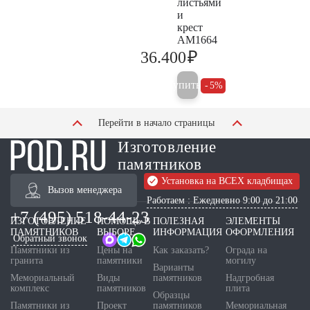
листьями
и
крест
AM1664
₽
36.400
38.300
Купить
5%
Перейти в начало страницы
Изготовление
памятников
Установка на ВСЕХ кладбищах
Вызов менеджера
Работаем : Ежедневно 9:00 до 21:00
+7 (495) 518-44-23
ИЗГОТОВЛЕНИЕ
ПОМОЩЬ В
ПОЛЕЗНАЯ
ЭЛЕМЕНТЫ
ПАМЯТНИКОВ
ВЫБОРЕ
ИНФОРМАЦИЯ
ОФОРМЛЕНИЯ
Обратный звонок
Памятники из
Цены на
Как заказать?
Ограда на
гранита
памятники
могилу
Варианты
Мемориальный
Виды
памятников
Надгробная
комплекс
памятников
плита
Образцы
Памятники из
Проект
памятников
Мемориальная