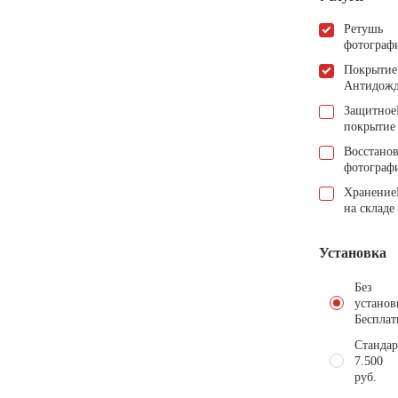
Ретушь
фотограф
Покрытие
Антидож
Защитное
покрытие
Восстано
фотограф
Хранение
на складе
Установка
Без
установ
Бесплат
Стандар
7.500
руб.