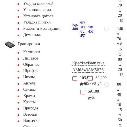
x
Уход за могилкой
70
Установка оград
x
20
Установка цоколя
85.
Укладка плитки
Ремонт и Реставрация
140
x
Демонтаж
70
Гравировка
x 8
15
Картинки
x
Лицевое
80
Крест
Цветник
Распятие
x
Обратное
20
AM0843
из
AM5876
Шрифты
124.
чугуна
Иконы
103.500
32.200
AM5790
Ангелы
руб.
руб.
80
x
Святые
59.100
40
Храмы
руб.
x
Кресты
10
Природа
15
Веточки
x
50
Виньетки
x
Свечки