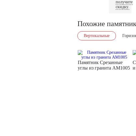
получите
скидку.
Похожие памятни
Вертикальные
Горизо
Памятник Срезанные
С
углы из гранита AM1005
и