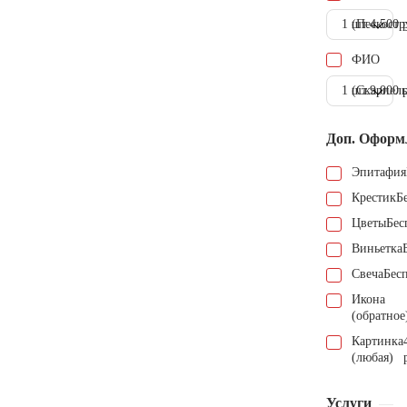
1 шт.
(Пескостр
4.500 
ФИО
1 шт.
(Скарпель
9.000 
Доп. Оформ
Эпитафия
Крестик
Б
Цветы
Бес
Виньетка
Свеча
Бес
Икона
(обратное
Картинка
(любая)
Услуги