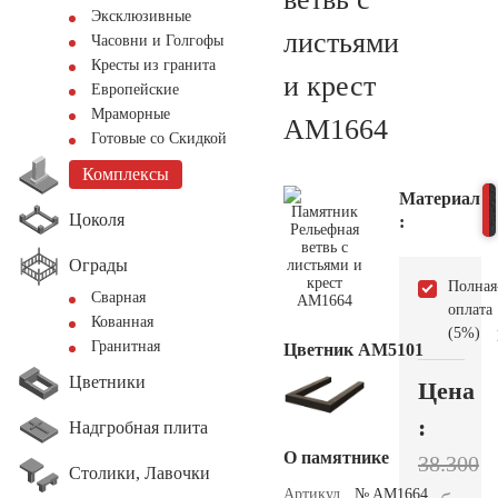
Эксклюзивные
листьями
Часовни и Голгофы
Кресты из гранита
и крест
Европейские
Мраморные
AM1664
Готовые со Скидкой
Комплексы
Материал
Цоколя
:
Ограды
Полная
Сварная
оплата
Кованная
(5%)
Гранитная
Цветник АМ5101
Цветники
Цена
:
Надгробная плита
О памятнике
38.300
Столики, Лавочки
Артикул
№ AM1664