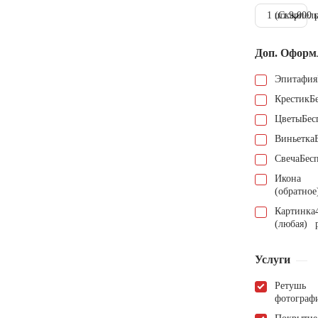
1 шт.
(Скарпель
9.000 
Доп. Оформ
Эпитафия
Крестик
Б
Цветы
Бес
Виньетка
Свеча
Бес
Икона
(обратное
Картинка
(любая)
Услуги
Ретушь
фотограф