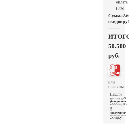
оплата
(5%)
Сумма
2.6
скидок
руб
ИТОГ
50.500
руб.
В 1
В
клик
корзин
или
наличные.
Нашли
дешевле?
Сообщите
и
получите
скидку.