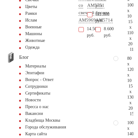
100
со
AM5751
роз
Цветы
x
свечкой
бронза
Рамки
611.800
10
AM5969
AM5714
Ислам
руб.
15
Военные
x
14.500
8.600
110
Машины
руб.
руб.
x
Животные
20
Одежда
118.
Блог
80
x
Материалы
120
Эпитафии
x
Вопрос - Ответ
10
15
Сотрудники
x
Сертификаты
130
Новости
x
Пресса о нас
20
Вакансии
159.
Кладбища Москвы
100
Города обслуживания
x
140
Карта сайта