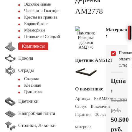
Эксклюзивные
AM2778
Часовни и Голгофы
Кресты из гранита
Европейские
Материал
Мраморные
:
Готовые со Скидкой
Комплексы
Полная
Цоколя
оплата
Цветник АМ5121
(5%)
Ограды
Сварная
Цена
Кованная
О памятнике
:
Гранитная
Артикул
№ AM2778
53.200
Цветники
Статус
В наличии
руб.
Надгробная плита
Гарантия
30 лет
50.500
—
Столики, Лавочки
материал
руб.