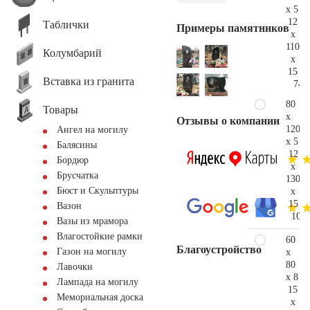
x 5
12
Таблички
Примеры памятников
x
110
Колумбарий
x
15
Вставка из гранита
74.
80
Товары
x
Отзывы о компании
120
Ангел на могилу
x 5
Балясины
12
Бордюр
x
Брусчатка
130
Бюст и Скульптуры
x
15
Вазон
108.
Вазы из мрамора
Влагостойкие рамки
60
Благоустройство
Газон на могилу
x
80
Лавочки
x 8
Лампада на могилу
15
Мемориальная доска
x