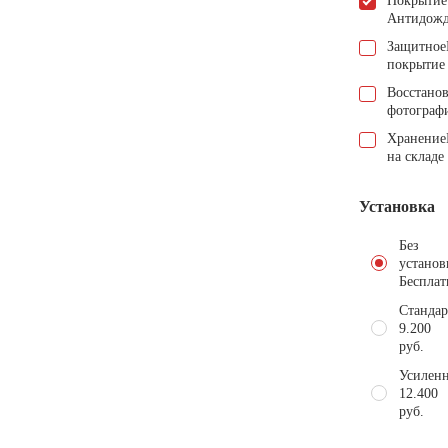
Покрытие
Антидож
Защитное
покрытие
Восстано
фотограф
Хранение
на складе
Установка
Без
установ
Бесплат
Стандар
9.200
руб.
Усиленн
12.400
руб.