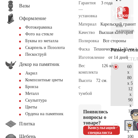
Гарантия
3 года
Вазы
—
В 1
В
клик
корзин
установка
Оформление
Материал
Карельский гранит
или
Фотокерамика
наличные.
Качество
Высшая категория
Фото на стекле
Полировка
Все стороны
Буквы из металла
Скарпель и Позолота
Фаска
Техническая (1-10 мм.)
Размер сте
Пескоструй
Изготовление
от 14 дней
СТЕ
Декор на памятник
Вес
126 кг.
60
x
комплекта
Акрил
80
Композитные цветы
Высота
72 см.
x 5
Бронза
с
12
тумбой
Металл
x
90
Скульптура
x
Цветы
15
Появились
Ордена на памятник
53.
вопросы о
товаре?
Плитка
70
Консультация
x
специалиста
Щебень
100