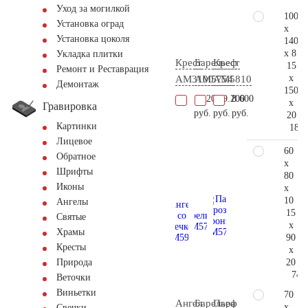
Уход за могилкой
100
Установка оград
x
Установка цоколя
140
x 8
Укладка плитки
Крест
Барельеф
Крест
15
Ремонт и Реставрация
x
AM3100
AM5754
AM5810
Демонтаж
150
14.200
319.200
8.600
x
Гравировка
руб.
руб.
руб.
20
Картинки
186.
Лицевое
60
Обратное
x
Шрифты
80
Иконы
x
10
Ангелы
15
Святые
x
Храмы
90
Кресты
x
20
Природа
74.
Веточки
Виньетки
70
Ангел
Барельеф
Пара
x
Свечки