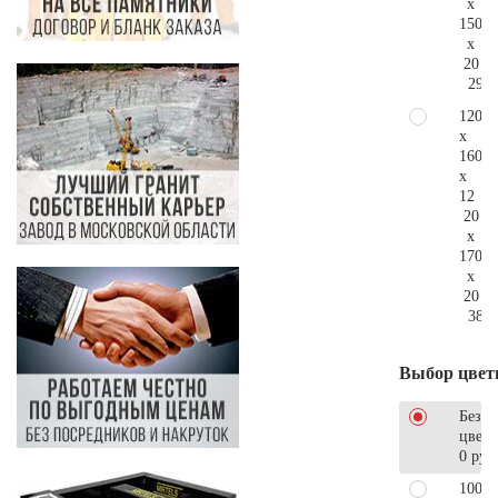
x
150
x
20
298.
120
x
160
x
12
20
x
170
x
20
382.
Выбор цвет
Без
цветн
0 руб
100