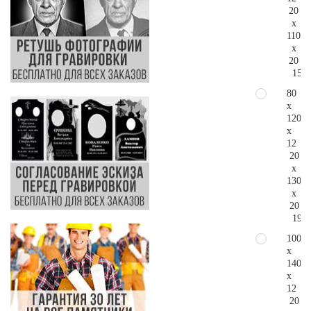
20
x
110
x
20
153.
80
x
120
x
12
20
x
130
x
20
194.
100
x
140
x
12
20