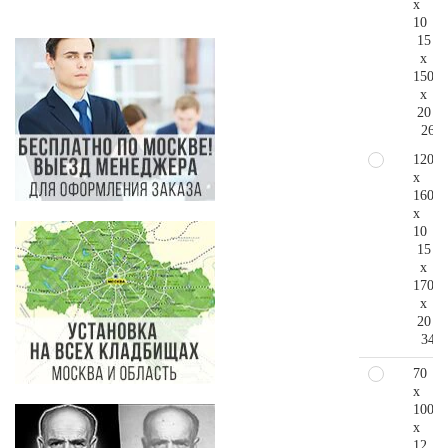
x
10
15
x
150
x
20
261.
120
x
160
x
10
15
x
170
x
20
341.
70
x
100
x
12