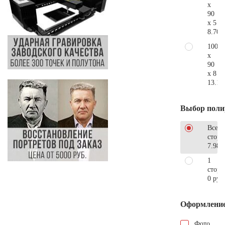
x
90
x 5
8.700
100
x
90
x 8
13.10
Выбор поли
Все
стор
7.980
1
сторо
0 руб
Оформлени
Фото