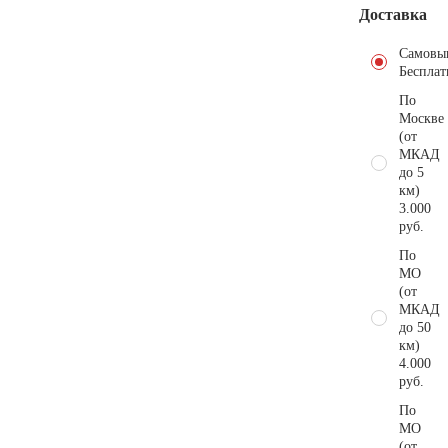
Доставка
Самовы
Бесплат
По
Москве
(от
МКАД
до 5
км)
3.000
руб.
По
МО
(от
МКАД
до 50
км)
4.000
руб.
По
МО
(от