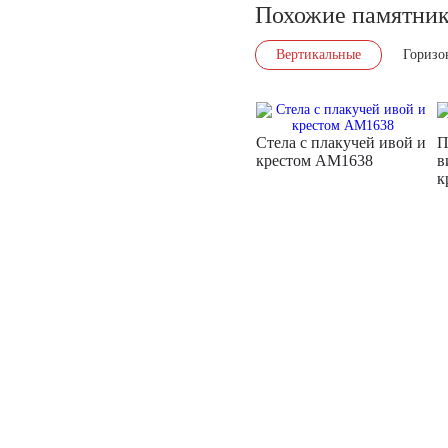
Похожие памятни
Вертикальные
Горизо
Стела с плакучей ивой и
П
крестом AM1638
в
к