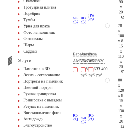
Скамейки
90
x
Тротуарная плитка
20
Поребрик
69.
Тумбы
70
Урна для праха
x
Фото на памятник
100
Фотоовалы
x 8
Шары
15
x
Сaggiati
Барельеф
Ангел
Роза
110
Услуги
AM5747
AM5852
AM0820
x
20
Памятник в 3D
20.800
37.600
33.400
97.
руб.
руб.
руб.
Эскиз - согласование
80
Портреты на памятник
x
Цветной портрет
120
Ручная гравировка
x 8
Гравировка с выездом
15
x
Ретушь на памятник
130
Восстановление фото
x
Антидождь
20
Благоустройство
128.