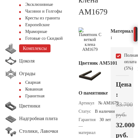
Эксклюзивные
AM1679
Часовни и Голгофы
Кресты из гранита
Европейские
Материал
Мраморные
:
Готовые со Скидкой
Комплексы
Полная
Цоколя
оплата
Цветник АМ5101
(5%)
Ограды
Сварная
Цена
Кованная
О памятнике
:
Гранитная
Артикул
№ AM1679
33.700
Цветники
Статус
В наличии
руб.
Надгробная плита
Гарантия
30 лет
32.000
—
Столики, Лавочки
материал
руб.