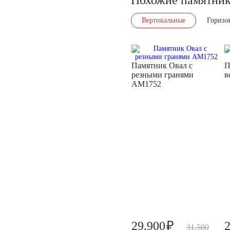
Вертикальные
Горизо
Памятник Овал с
П
резными гранями
в
AM1752
₽
29.900
31.500