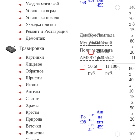
Уход за могилкой
140
Установка оград
x
Установка цоколя
70
x 8
Укладка плитки
15
Ремонт и Реставрация
Декор
Крест
Лампада
x
Демонтаж
80
Мусульманский
AM3115
из
x
Гравировка
Полумесяц
гранита
20.900
20
AM5871
AM5547
Картинки
116.
руб.
Лицевое
50.600
11.100
80
Обратное
руб.
руб.
x
Шрифты
40
Иконы
x
10
Ангелы
15
Святые
x
Храмы
50
Кресты
x
20
Природа
49.
Веточки
Виньетки
100
x
Свечки