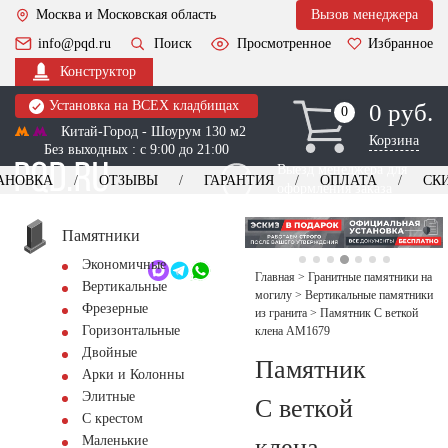
Москва и Московская область
Вызов менеджера
info@pqd.ru
Поиск
Просмотренное
Избранное
Конструктор
Установка на ВСЕХ кладбищах
0 руб.
0
0
Китай-Город - Шоурум 130 м2
Корзина
Без выходных : с 9:00 до 21:00
Выезд менеджера для
АНОВКА
ОТЗЫВЫ
ГАРАНТИЯ
ОПЛАТА
СК
оформления заказа
изготовление
Заказать выезд
памятников
+7 (495) 518-44-23
Памятники
Экономичные
Обратный звонок
Главная
>
Гранитные памятники на
Вертикальные
могилу
>
Вертикальные памятники
Фрезерные
из гранита
>
Памятник С веткой
Горизонтальные
клена AM1679
Двойные
Памятник
Арки и Колонны
Элитные
С веткой
С крестом
клена
Маленькие