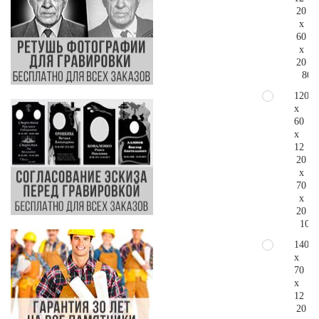
20
x
60
x
20
80.
120
x
60
x
12
20
x
70
x
20
107.
140
x
70
x
12
20