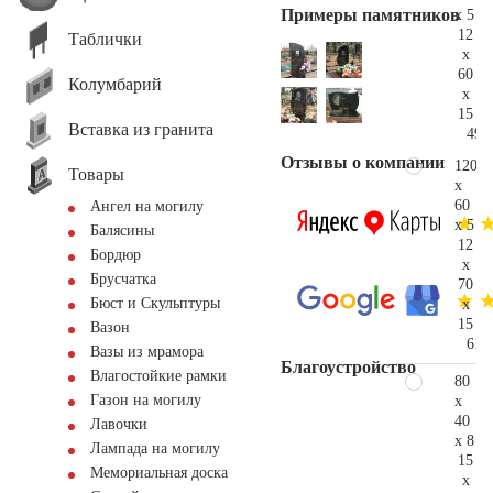
Примеры памятников
x 5
12
Таблички
x
60
Колумбарий
x
15
Вставка из гранита
49.
Отзывы о компании
120
Товары
x
60
Ангел на могилу
x 5
Балясины
12
Бордюр
x
Брусчатка
70
Бюст и Скульптуры
x
15
Вазон
61.
Вазы из мрамора
Благоустройство
Влагостойкие рамки
80
Газон на могилу
x
40
Лавочки
x 8
Лампада на могилу
15
Мемориальная доска
x