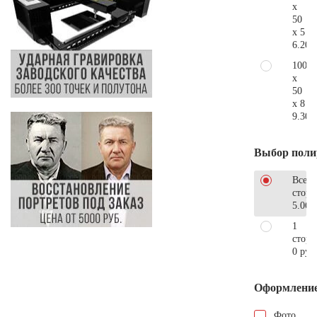
x
50
x 5
6.200
100
x
50
x 8
9.300
Выбор поли
Все
стор
5.060
1
сторо
0 руб
Оформлени
Фото