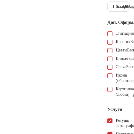
1 шт.
(Скарпель
9.000 
Доп. Оформ
Эпитафия
Крестик
Б
Цветы
Бес
Виньетка
Свеча
Бес
Икона
(обратное
Картинка
(любая)
Услуги
Ретушь
фотограф