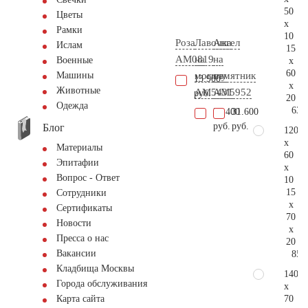
50
Цветы
x
Рамки
10
Роза
Лавочка
Ангел
Ислам
15
AM0819
на
на
Военные
x
60
могилу
памятник
Машины
13.900
x
Животные
AM5431
AM5952
руб.
20
Одежда
63.
27.400
31.600
руб.
руб.
Блог
120
x
Материалы
60
Эпитафии
x
Вопрос - Ответ
10
15
Сотрудники
x
Сертификаты
70
Новости
x
Пресса о нас
20
Вакансии
85.
Кладбища Москвы
140
Города обслуживания
x
70
Карта сайта