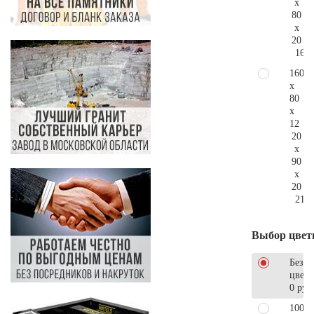
x
80
x
20
165.
160
x
80
x
12
20
x
90
x
20
218.
Выбор цвет
Без
цветн
0 руб
100