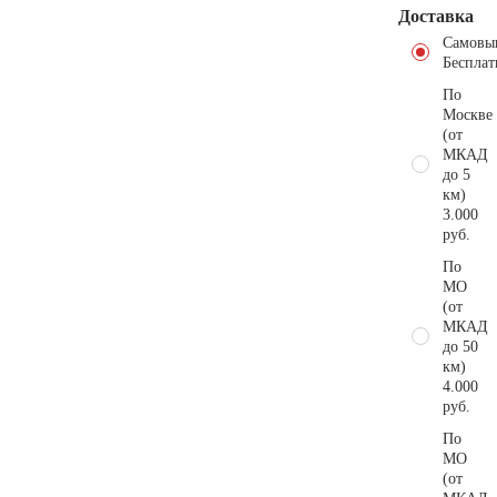
Доставка
Самовы
Бесплат
По
Москве
(от
МКАД
до 5
км)
3.000
руб.
По
МО
(от
МКАД
до 50
км)
4.000
руб.
По
МО
(от