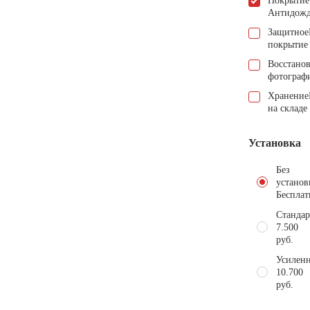
Покрытие
Антидож
Защитное
покрытие
Восстано
фотограф
Хранение
на складе
Установка
Без
установ
Бесплат
Стандар
7.500
руб.
Усиленн
10.700
руб.