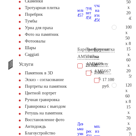
Скамейки
50
x
Тротуарная плитка
20
Поребрик
43.
Тумбы
100
Урна для праха
x
Фото на памятник
50
Фотоовалы
x 8
Шары
15
Барельеф
Тротуарная
Брусчатка
x
Сaggiati
AM5747
плитка
на
60
AM5609
могилу
Услуги
20.800
x
20
AM5667
руб.
3.600
Памятник в 3D
59.
руб.
17.100
Эскиз - согласование
120
руб.
Портреты на памятник
x
Цветной портрет
60
Ручная гравировка
x 8
Гравировка с выездом
15
x
Ретушь на памятник
70
Восстановление фото
x
Антидождь
20
Благоустройство
78.