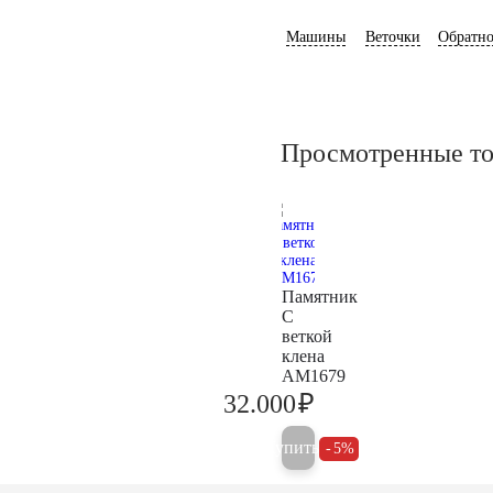
Машины
Веточки
Обратно
Просмотренные т
Памятник
С
веткой
клена
AM1679
₽
32.000
33.700
Купить
5%