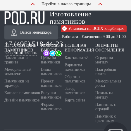
Перейти в начало страницы
Изготовление
памятников
Установка на ВСЕХ кладбищах
Вызов менеджера
Работаем : Ежедневно 9:00 до 21:00
+7 (495) 518-44-23
ИЗГОТОВЛЕНИЕ
ПОМОЩЬ В
ПОЛЕЗНАЯ
ЭЛЕМЕНТЫ
ПАМЯТНИКОВ
ВЫБОРЕ
ИНФОРМАЦИЯ
ОФОРМЛЕНИЯ
Обратный звонок
Памятники из
Цены на
Как заказать?
Ограда на
гранита
памятники
могилу
Варианты
Мемориальный
Виды
памятников
Надгробная
комплекс
памятников
плита
Образцы
Памятники из
Проект
памятников
Мемориальная
мрамора
памятников
доска
Завод
Каталог памятников
Рисунки
памятников
Цоколь на
памятников
могилу
Дизайн памятников
Карта сайта
Формы
Памятник с
памятников
оградой
Памятник с
цветником