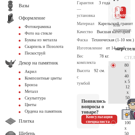
Гарантия
3 года
Вазы
—
В 1
В
клик
корзин
установка
Оформление
Материал
Карельский гранит
или
Фотокерамика
наличные.
Качество
Высшая категория
Фото на стекле
Фаска
Техническая (1-10 мм.)
Буквы из металла
Скарпель и Позолота
Изготовление
от 14 дней
Размер сте
Пескоструй
Вес
78 кг.
СТЕ
Декор на памятник
комплекта
80
x
Высота
92 см.
Акрил
40
с
Композитные цветы
x 5
тумбой
Бронза
12
Металл
x
50
Скульптура
Появились
x
Цветы
вопросы о
15
Ордена на памятник
товаре?
33.
Консультация
Плитка
специалиста
100
x
Щебень
50