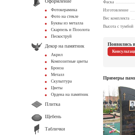
Оформление
Фаска
Фотокерамика
Изготовление
Фото на стекле
Вес комплекта
Буквы из металла
Высота с тумбой
Скарпель и Позолота
Пескоструй
Появились в
Декор на памятник
Консультац
Акрил
Композитные цветы
Бронза
Металл
Примеры пам
Скульптура
Цветы
Ордена на памятник
Плитка
Щебень
Таблички