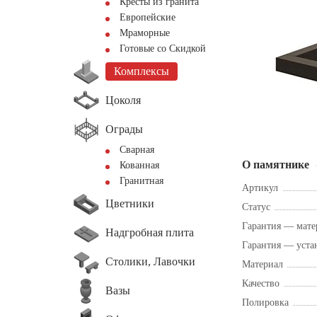
Кресты из гранита
Европейские
Мраморные
Готовые со Скидкой
Комплексы
Цоколя
Ограды
Сварная
О памятнике
Кованная
Гранитная
Артикул
Цветники
Статус
Гарантия — мате
Надгробная плита
Гарантия — уста
Столики, Лавочки
Материал
Качество
Вазы
Полировка