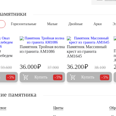
памятники
Горизонтальные
Малые
Двойные
Арки
Э
Памятник Тройная волна
Памятник Массивный
л
П
из гранита AM1086
крест из гранита
ебедем
п
AM1645
₽
₽
36.000
36.200
59.600
37.900
38.100
ь
Купить
Купить
5%
5%
5%
ие памятника
евое
Цветы
Обр