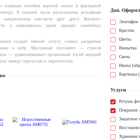
 с плавным изгибом верхней линии и фактурной
Доп. Оформл
иметру. В нижней части расположены рельефные
, направленные навстречу друг другу. Контраст
Эпитафия
ости и шероховатых краёв придаёт памятнику
Крестик
Цветы
ршина создаёт мягкий силуэт, словно раскрытые
ённые к небу. Массивный постамент — строгая
Виньетка
база — уравновешивает органичный изгиб верхней
Свеча
алог между строгостью и лиричностью.
Икона (обр
Картинка (
тво
Услуги
Ретушь фо
Покрытие 
Защитное 
Восстанов
Хранение н