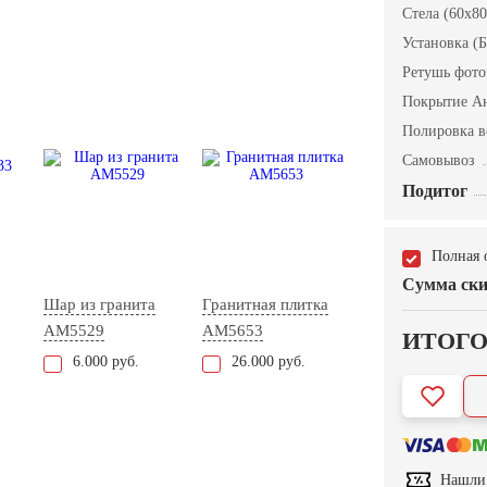
Стела (60x80
Установка (Б
Ретушь фот
Покрытие А
Полировка в
Самовывоз
Подитог
Полная 
Сумма ски
Шар из гранита
Гранитная плитка
AM5529
AM5653
ИТОГ
6.000 руб.
26.000 руб.
Нашли 