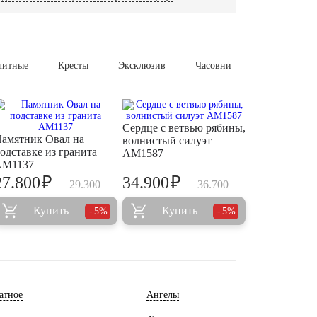
литные
Кресты
Эксклюзив
Часовни
Сердце с ветвью рябины,
амятник Овал на
волнистый силуэт
одставке из гранита
AM1587
AM1137
₽
₽
27.800
34.900
29.300
36.700
Купить
Купить
5%
5%
атное
Ангелы