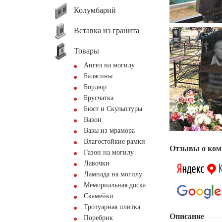
Колумбарий
Вставка из гранита
Товары
Ангел на могилу
Балясины
Бордюр
Брусчатка
Бюст и Скульптуры
Вазон
Вазы из мрамора
Влагостойкие рамки
Отзывы о ком
Газон на могилу
Лавочки
Лампада на могилу
Мемориальная доска
Скамейки
Тротуарная плитка
Описание
Поребрик