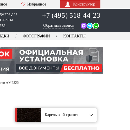
нное
Избранное
Конструктор
+7 (495) 518-44-23
джера для
 заказа
езд
Обратный звонок
ИДКИ
ФОТОГРАФИИ
КОНТАКТЫ
етви AM2826
Карельский гранит