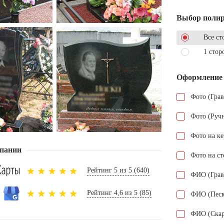
Выбор поли
Все ст
1 стор
Оформление
Фото (Гра
Фото (Руч
Фото на к
пании
Фото на ст
Рейтинг 5 из 5 (640)
ФИО (Грав
Рейтинг 4,6 из 5 (85)
ФИО (Песк
ФИО (Скар