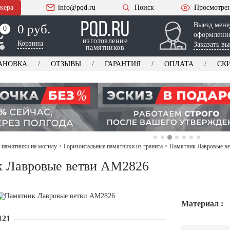
жера
info@pqd.ru
Поиск
Просмотре
Выезд мене
0 руб.
0
0
оформления
изготовление
Корзина
Заказать вы
памятников
АНОВКА
ОТЗЫВЫ
ГАРАНТИЯ
ОПЛАТА
СК
 памятники на могилу
>
Горизонтальные памятники из гранита
>
Памятник Лавровые в
 Лавровые ветви AM2826
Материал :
121