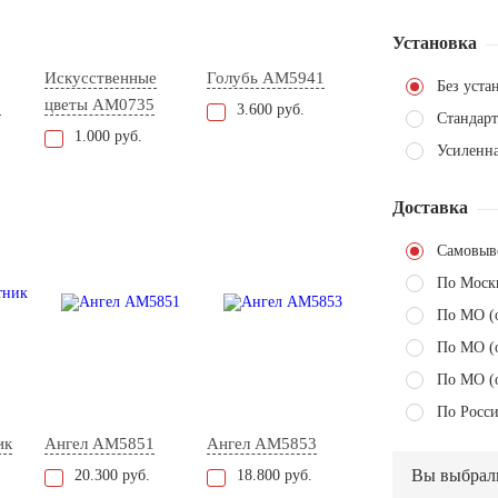
Установка
Искусственные
Голубь AM5941
Без уста
2
цветы AM0735
3.600 руб.
Стандарт
1.000 руб.
Усиленн
Доставка
Самовыв
По Моск
По МО (
По МО (
По МО (
По Росси
ик
Ангел AM5851
Ангел AM5853
Вы выбрал
20.300 руб.
18.800 руб.