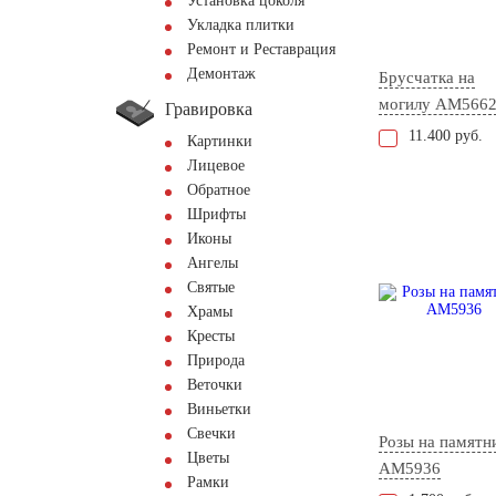
Установка цоколя
Укладка плитки
Ремонт и Реставрация
Демонтаж
Брусчатка на
могилу AM566
Гравировка
11.400 руб.
Картинки
Лицевое
Обратное
Шрифты
Иконы
Ангелы
Святые
Храмы
Кресты
Природа
Веточки
Виньетки
Свечки
Розы на памятн
Цветы
AM5936
Рамки