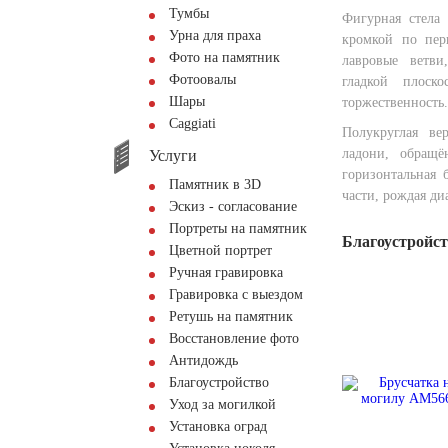
Тумбы
Фигурная стела
Урна для праха
кромкой по пер
Фото на памятник
лавровые ветви
Фотоовалы
гладкой плоск
Шары
торжественность.
Сaggiati
Полукруглая ве
ладони, обращ
Услуги
горизонтальная 
Памятник в 3D
части, рождая ди
Эскиз - согласование
Портреты на памятник
Благоустройс
Цветной портрет
Ручная гравировка
Гравировка с выездом
Ретушь на памятник
Восстановление фото
Антидождь
Благоустройство
Уход за могилкой
Установка оград