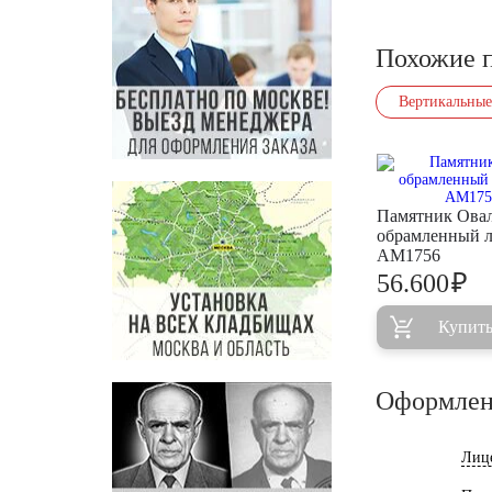
Похожие 
Вертикальные
Памятник Ова
обрамленный л
AM1756
₽
56.600
Купит
Оформлен
Лиц