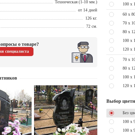
Техническая (1-10 мм.)
100 x 
от 14 дней
60 x 8
126 кг.
70 x 1
72 см.
80 x 1
100 x 
опросы о товаре?
120 x 
ия специалиста
70 x 1
80 x 1
100 x 
ятников
120 x 
Выбор цвет
Без цв
100 x 
100 x 