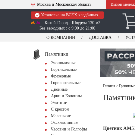
Москва и Московская область
Вызов менед
Установка на ВСЕХ кладбищах
Китай-Город - Шоурум 130 м2
Без выходных : с 9:00 до 21:00
О КОМПАНИИ
ДОСТАВКА
УСТ
Памятники
Экономичные
Вертикальные
Фрезерные
Горизонтальные
Главная
>
Гранитные
Двойные
Памятник
Арки и Колонны
Элитные
С крестом
Маленькие
Эксклюзивные
Цветник АМ5
Часовни и Голгофы