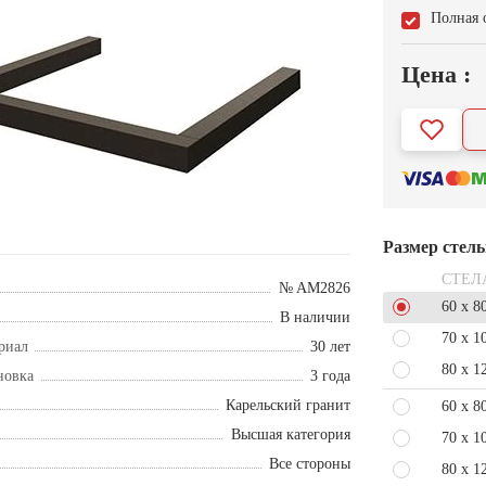
Полная 
Цена :
Размер стел
СТЕЛ
№ AM2826
60 x 8
В наличии
70 x 1
риал
30 лет
80 x 1
новка
3 года
Карельский гранит
60 x 8
Высшая категория
70 x 1
Все стороны
80 x 1