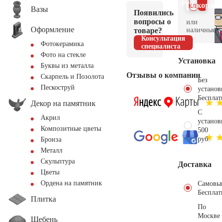
клик
корзин
Вазы
Появились
вопросы о
или
Оформление
товаре?
наличные.
Консультация
Фотокерамика
специалиста
Фото на стекле
Установка
Буквы из металла
Отзывы о компании
Скарпель и Позолота
Без
Пескоструй
установ
Бесплат
Декор на памятник
С
Акрил
установ
Композитные цветы
500
руб.
Бронза
Металл
Скульптура
Доставка
Цветы
Ордена на памятник
Самовы
Бесплат
Плитка
По
Москве
Щебень