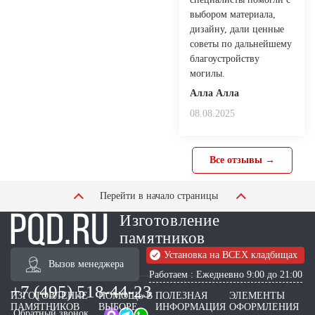
выбором материала,
дизайну, дали ценные
советы по дальнейшему
благоустройству
могилы.
Алла Алла
08.08.2025
Все отзывы →
Перейти в начало страницы
Изготовление
памятников
Установка на ВСЕХ кладбищах
Вызов менеджера
Работаем : Ежедневно 9:00 до 21:00
+7 (495) 518-44-23
ИЗГОТОВЛЕНИЕ
ПОМОЩЬ В
ПОЛЕЗНАЯ
ЭЛЕМЕНТЫ
ПАМЯТНИКОВ
ВЫБОРЕ
ИНФОРМАЦИЯ
ОФОРМЛЕНИЯ
Обратный звонок