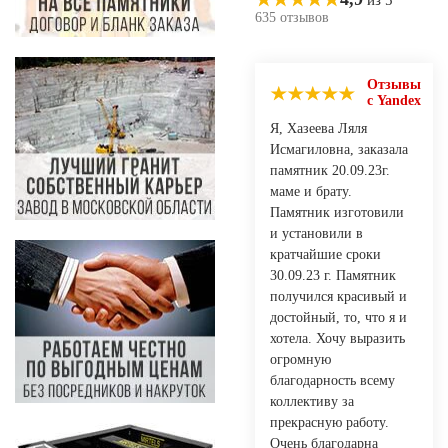
635 отзывов
Отзывы
с Yandex
Я, Хазеева Ляля
Исмагиловна, заказала
памятник 20.09.23г.
маме и брату.
Памятник изготовили
и установили в
кратчайшие сроки
30.09.23 г. Памятник
получился красивый и
достойный, то, что я и
хотела. Хочу выразить
огромную
благодарность всему
коллективу за
прекрасную работу.
Очень благодарна