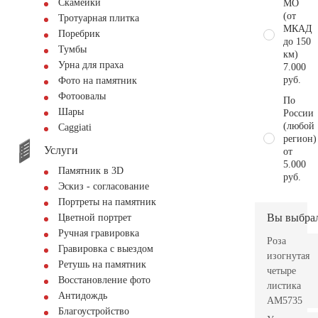
Скамейки
МО
(от
Тротуарная плитка
МКАД
Поребрик
до 150
Тумбы
км)
Урна для праха
7.000
руб.
Фото на памятник
Фотоовалы
По
Шары
России
(любой
Сaggiati
регион)
Услуги
от
5.000
Памятник в 3D
руб.
Эскиз - согласование
Портреты на памятник
Вы выбра
Цветной портрет
Ручная гравировка
Роза
Гравировка с выездом
изогнутая
Ретушь на памятник
четыре
Восстановление фото
листика
Антидождь
AM5735
Благоустройство