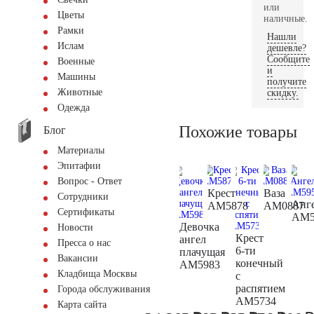
или
Цветы
наличные.
Рамки
Нашли
Ислам
дешевле?
Сообщите
Военные
и
Машины
получите
Животные
скидку.
Одежда
Похожие товары
Блог
Материалы
Эпитафии
Вопрос - Ответ
Крест
Ваза
Сотрудники
Анг
AM5878
AM0887
Сертификаты
AM5
Девочка
Новости
Крест
ангел
Пресса о нас
6-ти
плачущая
Вакансии
конечный
AM5983
Кладбища Москвы
с
распятием
Города обслуживания
AM5734
Карта сайта