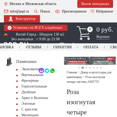
Москва и Московская область
Вызов менеджера
info@pqd.ru
Поиск
Просмотренное
Избранное
Конструктор
Установка на ВСЕХ кладбищах
0 руб.
0
0
Китай-Город - Шоурум 130 м2
Корзина
Без выходных : с 9:00 до 21:00
Выезд менеджера для
АНОВКА
ОТЗЫВЫ
ГАРАНТИЯ
ОПЛАТА
СК
оформления заказа
изготовление
Заказать выезд
памятников
+7 (495) 518-44-23
Памятники
Экономичные
Обратный звонок
Главная
>
Декор и аксессуары для
Вертикальные
памятников
>
Роза изогнутая
Фрезерные
четыре листика AM5735
Горизонтальные
Роза
Двойные
Арки и Колонны
изогнутая
Элитные
С крестом
четыре
Маленькие