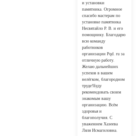
и установки
памятника. Огромное
спасибо мастерам по
установке памятника
Несвятайло Р. В. и его
помощнику. Благодарю
всю команду
работников
организации Pqd. ru за
отличную работу.
Желаю дальнейших
успехов в вашем
нелёгком, благородном
труде!Буду
рекомендовать своим
знакомым вашу
организацию. Всём
здоровья и
благополучия. С
уважением Хазеева
Ляля Исмагиловна.