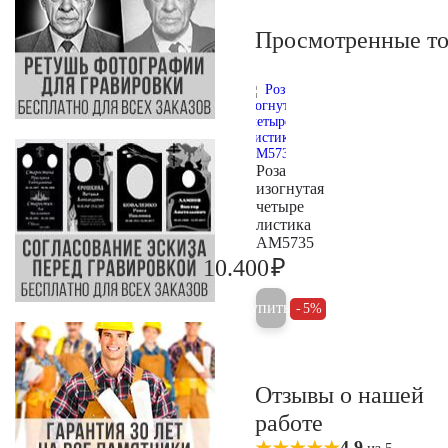
Просмотренные т
Роза
изогнутая
четыре
листика
AM5735
₽
10.400
10.900
Купить
5%
Отзывы о нашей
работе
4,9
из 5