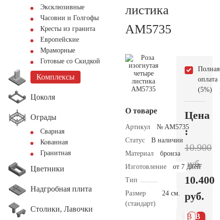
листика
Эксклюзивные
Часовни и Голгофы
AM5735
Кресты из гранита
Европейские
Мраморные
Готовые со Скидкой
Полная
Комплексы
оплата
(5%)
Цоколя
О товаре
Цена
Ограды
Артикул
№ AM5735
:
Сварная
Статус
В наличии
Кованная
10.900
Гранитная
Материал
бронза
руб.
Изготовление
от 7 дней
Цветники
10.400
Тип
Надгробная плита
Размер
24 см.
руб.
(стандарт)
Столики, Лавочки
В 1
В