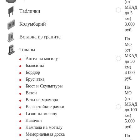
(от
МКАД
Таблички
до 5
км)
Колумбарий
3.000
руб.
Вставка из гранита
По
МО
Товары
(от
МКАД
Ангел на могилу
до 50
Балясины
км)
Бордюр
4.000
руб.
Брусчатка
Бюст и Скульптуры
По
МО
Вазон
(от
Вазы из мрамора
МКАД
Влагостойкие рамки
до 100
Газон на могилу
км)
Лавочки
5.000
руб.
Лампада на могилу
Мемориальная доска
По