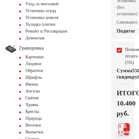
Установка
Уход за могилкой
(Без
Установка оград
установки)
Установка цоколя
Самовывоз
Укладка плитки
Подитог
Ремонт и Реставрация
Демонтаж
Гравировка
Полная
оплата
Картинки
(5%)
Лицевое
Сумма
55
Обратное
скидок
руб
Шрифты
Иконы
Ангелы
ИТОГ
Святые
10.400
Храмы
Кресты
руб.
Природа
Веточки
В 1
В
клик
корзин
Виньетки
Свечки