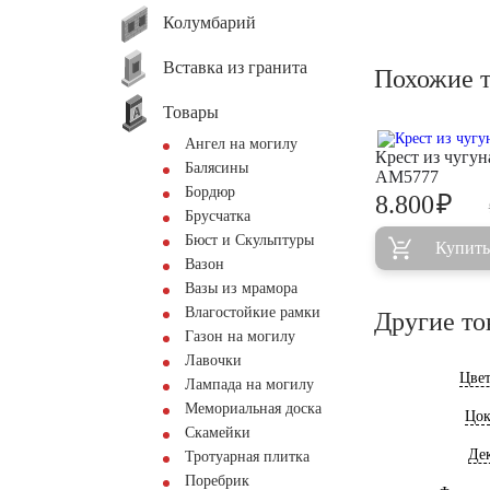
Колумбарий
Вставка из гранита
Похожие 
Товары
Ангел на могилу
Крест из чугун
Балясины
AM5777
Бордюр
₽
8.800
Брусчатка
Бюст и Скульптуры
Купить
Вазон
Вазы из мрамора
Влагостойкие рамки
Другие то
Газон на могилу
Лавочки
Цве
Лампада на могилу
Мемориальная доска
Цок
Скамейки
Де
Тротуарная плитка
Поребрик