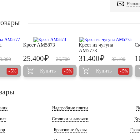
Нашли 
товары
а
Крест AM5873
Крест из чугуна
Ск
AM5773
₽
₽
25.400
31.400
1
9.300
26.700
33.100
Купить
Купить
5%
5%
5%
вары
тник
Надгробные плиты
В
оля
Столики и лавочки
Кр
кор
Бронзовые буквы
Грав