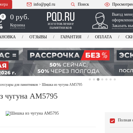
жера
info@pqd.ru
Поиск
Просмотре
Выезд мене
0 руб.
0
0
оформления
изготовление
Корзина
Заказать вы
памятников
АНОВКА
ОТЗЫВЫ
ГАРАНТИЯ
ОПЛАТА
СК
ксессуары для памятников
>
Шишка из чугуна AM5795
з чугуна AM5795
Полная 