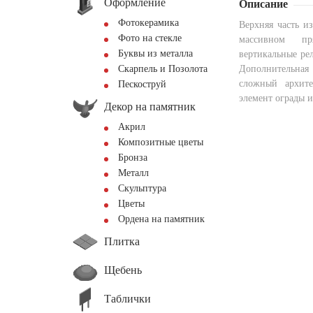
Оформление
Описание
Фотокерамика
Верхняя часть и
Фото на стекле
массивном пр
Буквы из металла
вертикальные ре
Скарпель и Позолота
Дополнительна
сложный архите
Пескоструй
элемент ограды и
Декор на памятник
Акрил
Композитные цветы
Бронза
Металл
Скульптура
Цветы
Ордена на памятник
Плитка
Щебень
Таблички