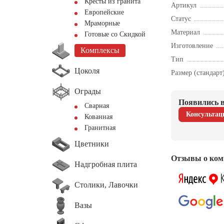
Кресты из гранита
Артикул
Европейские
Статус
Мраморные
Материал
Готовые со Скидкой
Изготовление
Комплексы
Тип
Цоколя
Размер (стандарт
Ограды
Появились в
Сварная
Консультац
Кованная
Гранитная
Цветники
Отзывы о ком
Надгробная плита
Столики, Лавочки
Вазы