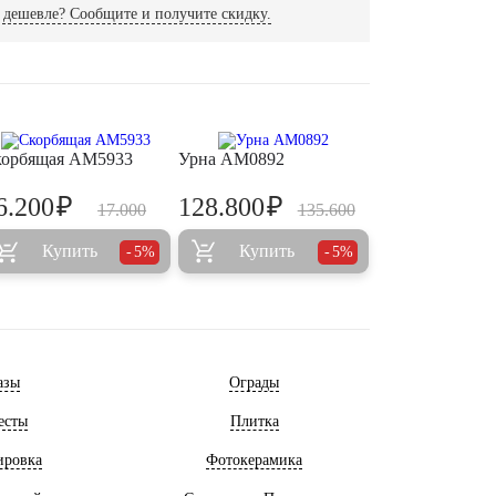
дешевле? Сообщите и получите скидку.
орбящая AM5933
Урна AM0892
₽
₽
6.200
128.800
17.000
135.600
Купить
Купить
5%
5%
азы
Ограды
есты
Плитка
ировка
Фотокерамика