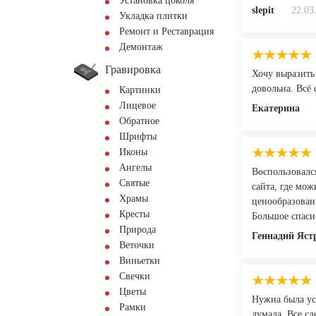
Установка цоколя
slepit
22.03
Укладка плитки
Ремонт и Реставрация
Демонтаж
Гравировка
Хочу выразить
довольна. Всё 
Картинки
Лицевое
Екатерина
Обратное
Шрифты
Иконы
Ангелы
Воспользовалс
Святые
сайта, где мож
Храмы
ценообразован
Кресты
Большое спаси
Природа
Геннадий Яст
Веточки
Виньетки
Свечки
Цветы
Нужна была ус
Рамки
думала. Все сд