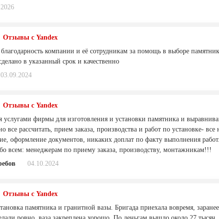
.2026
Отзывы с Yandex
 благодарность компании и её сотрудникам за помощь в выборе памятника
сделано в указанный срок и качественно
03.09.2024
Отзывы с Yandex
я услугами фирмы для изготовления и установки памятника и выравнив
но все рассчитать, прием заказа, производства и работ по установке- все
ие, оформление документов, никаких доплат по факту выполнения рабо
бо всем: менеджерам по приему заказа, производству, монтажникам!!!
ребов
04.10.2024
Отзывы с Yandex
тановка памятника и гранитной вазы. Бригада приехала вовремя, заранее
елали ровно, ваза закреплена хорошо. По деньгам вышло около 27 тысяч,