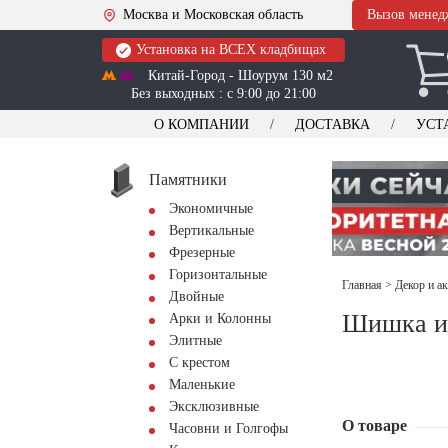
Москва и Московская область
Вызов менед
Установка на ВСЕХ кладбищах
Китай-Город - Шоурум 130 м2
Без выходных : с 9:00 до 21:00
О КОМПАНИИ
ДОСТАВКА
УСТ
Памятники
Экономичные
Вертикальные
Фрезерные
Горизонтальные
Главная
>
Декор и а
Двойные
Шишка и
Арки и Колонны
Элитные
С крестом
Маленькие
Эксклюзивные
О товаре
Часовни и Голгофы