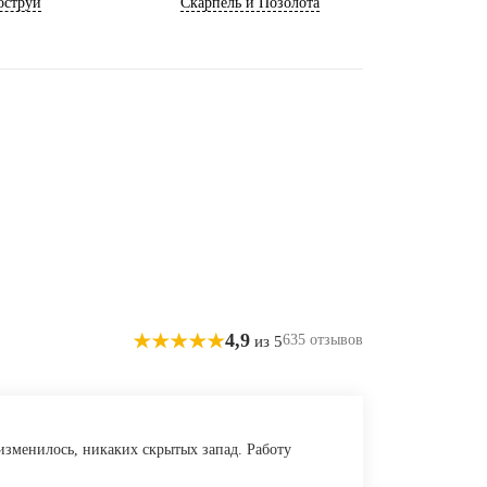
оструй
Скарпель и Позолота
4,9
635 отзывов
из 5
 изменилось, никаких скрытых запад. Работу