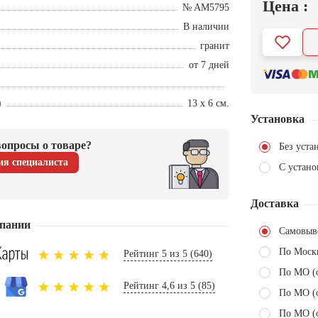
Цена :
№ AM5795
В наличии
гранит
от 7 дней
)
13 х 6 см.
Установка
опросы о товаре?
Без уста
ия специалиста
С устано
Доставка
пании
Самовыв
По Моск
Рейтинг 5 из 5 (640)
По МО (
Рейтинг 4,6 из 5 (85)
По МО (
По МО (