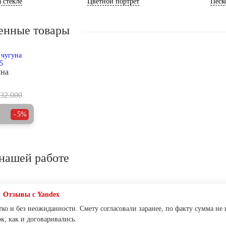
 стекле
Цветной портрет
Песк
енные товары
уна
32.000
5%
нашей работе
Отзывы с Yandex
тко и без неожиданности. Смету согласовали заранее, по факту сумма не
к, как и договаривались.