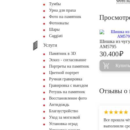
Фото на
Тумбы
Урна для праха
Просмотр
Фото на памятник
Фотоовалы
Шары
Сaggiati
Шишка из чуг
Услуги
AM5795
₽
30.400
Памятник в 3D
Эскиз - согласование
Купить
Портреты на памятник
Цветной портрет
Ручная гравировка
Гравировка с выездом
Отзывы о 
Ретушь на памятник
Восстановление фото
Антидождь
Благоустройство
Уход за могилкой
Все прошла чё
Установка оград
выполнили сро