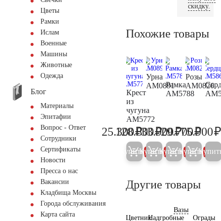
скидку.
Цветы
Рамки
Похожие товары
Ислам
Военные
Машины
Животные
Одежда
Урна
Розы
Рамка
Сер
AM0891
AM0826
Блог
Крест
AM5788
AM5
из
Материалы
чугуна
Эпитафии
AM5772
Вопрос - Ответ
₽
₽
₽
₽
25.300
128.800
33.900
29.700
75.900
26.600
135.600
35.700
31.30
Сотрудники
Сертификаты
Купить
Купить
Купить
Купить
Купит
5%
5%
5%
5%
Новости
Пресса о нас
Другие товары
Вакансии
Кладбища Москвы
Города обслуживания
Вазы
Карта сайта
Цветник
Надгробные
Ограды