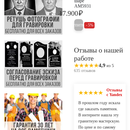
шаре
AM5931
₽
17.900
18.800
Купить
5%
Отзывы о нашей
работе
4,9
из 5
635 отзывов
Отзывы
с Yandex
В прошлом году искала
где заказать памятник.
В интернете нашла эту
гранитную мастерскую.
По цене и по самому