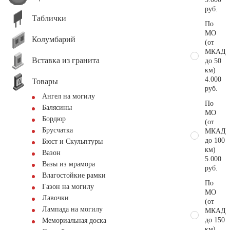
руб.
Таблички
По
МО
Колумбарий
(от
МКАД
Вставка из гранита
до 50
км)
4.000
Товары
руб.
Ангел на могилу
По
Балясины
МО
Бордюр
(от
Брусчатка
МКАД
до 100
Бюст и Скульптуры
км)
Вазон
5.000
Вазы из мрамора
руб.
Влагостойкие рамки
По
Газон на могилу
МО
Лавочки
(от
Лампада на могилу
МКАД
до 150
Мемориальная доска
км)