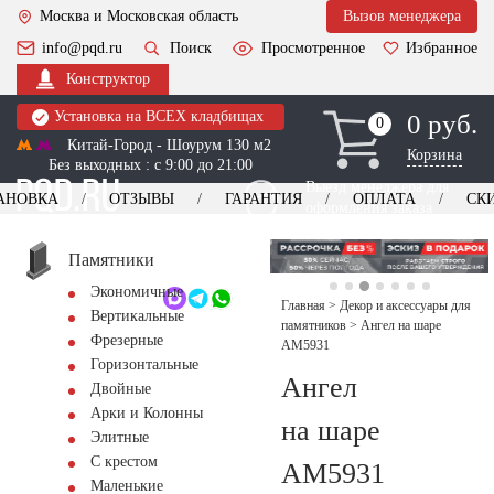
Москва и Московская область
Вызов менеджера
info@pqd.ru
Поиск
Просмотренное
Избранное
Конструктор
Установка на ВСЕХ кладбищах
0 руб.
0
0
Китай-Город - Шоурум 130 м2
Корзина
Без выходных : с 9:00 до 21:00
Выезд менеджера для
АНОВКА
ОТЗЫВЫ
ГАРАНТИЯ
ОПЛАТА
СК
оформления заказа
изготовление
Заказать выезд
памятников
+7 (495) 518-44-23
Памятники
Экономичные
Обратный звонок
Главная
>
Декор и аксессуары для
Вертикальные
памятников
>
Ангел на шаре
Фрезерные
AM5931
Горизонтальные
Ангел
Двойные
Арки и Колонны
на шаре
Элитные
С крестом
AM5931
Маленькие