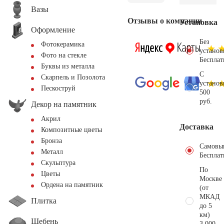
Вазы
Отзывы о компании
Установка
Оформление
Без
Фотокерамика
установ
Фото на стекле
Бесплат
Буквы из металла
С
Скарпель и Позолота
установ
Пескоструй
500
руб.
Декор на памятник
Акрил
Доставка
Композитные цветы
Бронза
Самовы
Металл
Бесплат
Скульптура
По
Цветы
Москве
Ордена на памятник
(от
МКАД
Плитка
до 5
км)
Щебень
3.000