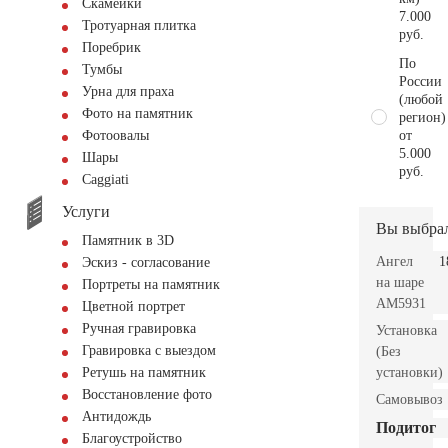
Скамейки
7.000
Тротуарная плитка
руб.
Поребрик
По
Тумбы
России
Урна для праха
(любой
Фото на памятник
регион)
от
Фотоовалы
5.000
Шары
руб.
Сaggiati
Услуги
Вы выбра
Памятник в 3D
Ангел
1
Эскиз - согласование
на шаре
Портреты на памятник
AM5931
Цветной портрет
Ручная гравировка
Установка
Гравировка с выездом
(Без
установки)
Ретушь на памятник
Восстановление фото
Самовывоз
Антидождь
Подитог
Благоустройство