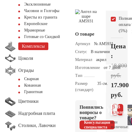
Эксклюзивные
Часовни и Голгофы
Кресты из гранита
Полная
Европейские
оплата
Мраморные
(5%)
О товаре
Готовые со Скидкой
Артикул
№ AM5931
Цена
Комплексы
Статус
В наличии
:
Цоколя
Материал
акрил
18.800
Изготовление
от 7 дней
Ограды
руб.
Тип
Сварная
Размер
35 см.
17.900
Кованная
(стандарт)
Гранитная
руб.
Цветники
В 1
В
Появились
клик
корзин
вопросы о
Надгробная плита
товаре?
или
Консультация
Столики, Лавочки
наличные.
специалиста