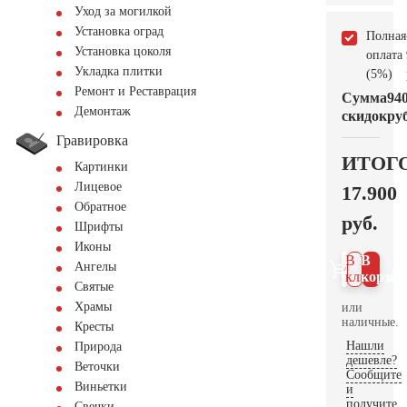
Уход за могилкой
Установка оград
Полная
Установка цоколя
оплата
Укладка плитки
(5%)
Ремонт и Реставрация
Сумма
94
Демонтаж
скидок
руб
Гравировка
ИТОГ
Картинки
Лицевое
17.900
Обратное
руб.
Шрифты
Иконы
В 1
В
Ангелы
клик
корзин
Святые
Храмы
или
наличные.
Кресты
Нашли
Природа
дешевле?
Веточки
Сообщите
Виньетки
и
получите
Свечки