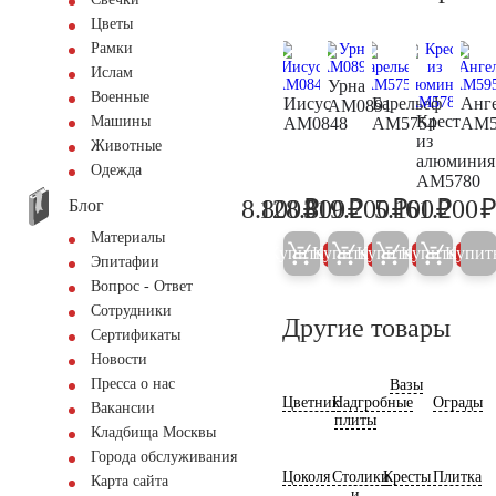
Цветы
Рамки
Ислам
Урна
Военные
Иисус
Барельеф
Анг
AM0891
Крест
Машины
AM0848
AM5754
AM5
из
Животные
алюминия
Одежда
AM5780
₽
₽
₽
₽
8.800
128.800
319.200
5.100
61.200
Блог
9.300
135.600
336.000
5.400
Материалы
Купить
Купить
Купить
Купить
Купит
5%
5%
5%
5%
Эпитафии
Вопрос - Ответ
Сотрудники
Другие товары
Сертификаты
Новости
Пресса о нас
Вазы
Цветник
Надгробные
Ограды
Вакансии
плиты
Кладбища Москвы
Города обслуживания
Цоколя
Столики
Кресты
Плитка
Карта сайта
и