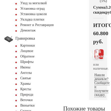
(5%)
Уход за могилкой
Сумма
3.2
Установка оград
скидок
руб
Установка цоколя
Укладка плитки
ИТОГ
Ремонт и Реставрация
Демонтаж
60.800
Гравировка
руб.
Картинки
Лицевое
В 1
В
клик
корзин
Обратное
Шрифты
или
Иконы
наличные.
Ангелы
Нашли
Святые
дешевле?
Сообщите
Храмы
и
Кресты
получите
Природа
скидку.
Веточки
Виньетки
Похожие товары
Свечки