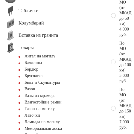
МО
(от
Таблички
МКАД
до 50
Колумбарий
км)
4.000
руб.
Вставка из гранита
По
Товары
МО
(от
Ангел на могилу
МКАД
Балясины
до 100
Бордюр
км)
5.000
Брусчатка
руб.
Бюст и Скульптуры
Вазон
По
МО
Вазы из мрамора
(от
Влагостойкие рамки
МКАД
Газон на могилу
до 150
Лавочки
км)
7.000
Лампада на могилу
руб.
Мемориальная доска