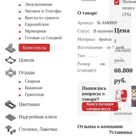
Полная
Эксклюзивные
оплата
Часовни и Голгофы
О товаре
(5%)
Кресты из гранита
Артикул
№ AM0869
Европейские
Цена
Статус
В наличии
Мраморные
Готовые со Скидкой
:
Материал
бронза
Комплексы
Изготовление
от 7 дней
64.000
Тип
руб.
Цоколя
Размер
см.
60.800
(стандарт)
Ограды
руб.
Сварная
Появились
Кованная
В 1
В
вопросы о
Гранитная
клик
корзин
товаре?
Цветники
Консультация
или
специалиста
наличные.
Надгробная плита
Отзывы о компании
Столики, Лавочки
Установка