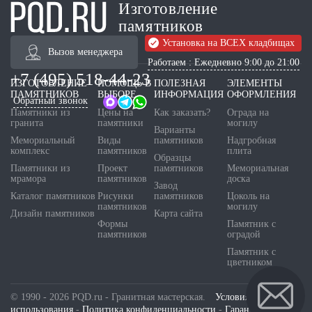
Изготовление
памятников
Установка на ВСЕХ кладбищах
Вызов менеджера
Работаем : Ежедневно 9:00 до 21:00
+7 (495) 518-44-23
ИЗГОТОВЛЕНИЕ
ПОМОЩЬ В
ПОЛЕЗНАЯ
ЭЛЕМЕНТЫ
ПАМЯТНИКОВ
ВЫБОРЕ
ИНФОРМАЦИЯ
ОФОРМЛЕНИЯ
Обратный звонок
Памятники из
Цены на
Как заказать?
Ограда на
гранита
памятники
могилу
Варианты
Мемориальный
Виды
памятников
Надгробная
комплекс
памятников
плита
Образцы
Памятники из
Проект
памятников
Мемориальная
мрамора
памятников
доска
Завод
Каталог памятников
Рисунки
памятников
Цоколь на
памятников
могилу
Дизайн памятников
Карта сайта
Формы
Памятник с
памятников
оградой
Памятник с
цветником
© 1990 - 2026 PQD.ru - Гранитная мастерская.
Условия
использования
-
Политика конфиденциальности
-
Гарантия и