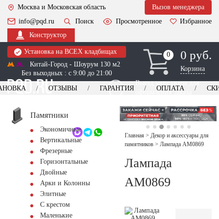
Москва и Московская область
Вызов менеджера
info@pqd.ru
Поиск
Просмотренное
Избранное
Конструктор
Установка на ВСЕХ кладбищах
0 руб.
0
0
Китай-Город - Шоурум 130 м2
Корзина
Без выходных : с 9:00 до 21:00
Выезд менеджера для
АНОВКА
ОТЗЫВЫ
ГАРАНТИЯ
ОПЛАТА
СК
оформления заказа
изготовление
Заказать выезд
памятников
+7 (495) 518-44-23
Памятники
Экономичные
Обратный звонок
Главная
>
Декор и аксессуары для
Вертикальные
памятников
>
Лампада AM0869
Фрезерные
Лампада
Горизонтальные
Двойные
AM0869
Арки и Колонны
Элитные
С крестом
Маленькие