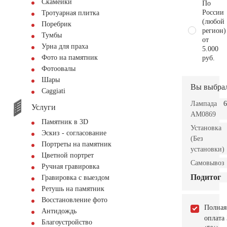
Скамейки
По
России
Тротуарная плитка
(любой
Поребрик
регион)
Тумбы
от
Урна для праха
5.000
Фото на памятник
руб.
Фотоовалы
Шары
Вы выбра
Сaggiati
Лампада
6
Услуги
AM0869
Памятник в 3D
Установка
Эскиз - согласование
(Без
Портреты на памятник
установки)
Цветной портрет
Самовывоз
Ручная гравировка
Подитог
Гравировка с выездом
Ретушь на памятник
Восстановление фото
Полная
Антидождь
оплата
Благоустройство