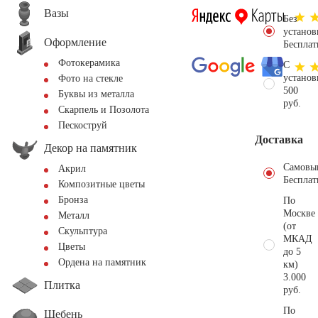
Вазы
Без
установ
Оформление
Бесплат
Фотокерамика
С
установ
Фото на стекле
500
Буквы из металла
руб.
Скарпель и Позолота
Пескоструй
Доставка
Декор на памятник
Самовы
Акрил
Бесплат
Композитные цветы
Бронза
По
Москве
Металл
(от
Скульптура
МКАД
Цветы
до 5
Ордена на памятник
км)
3.000
Плитка
руб.
По
Щебень