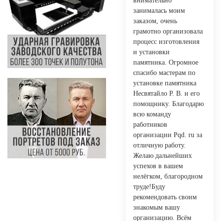
внимательно
занималась моим
заказом, очень
грамотно организовала
процесс изготовления
и установки
памятника. Огромное
спасибо мастерам по
установке памятника
Несвятайло Р. В. и его
помощнику. Благодарю
всю команду
работников
организации Pqd. ru за
отличную работу.
Желаю дальнейших
успехов в вашем
нелёгком, благородном
труде!Буду
рекомендовать своим
знакомым вашу
организацию. Всём