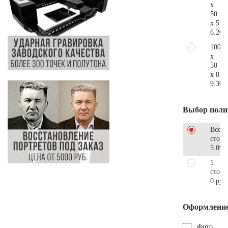
x
50
x 5
6.200
100
x
50
x 8
9.300
Выбор поли
Все
стор
5.090
1
сторо
0 руб
Оформлени
Фото