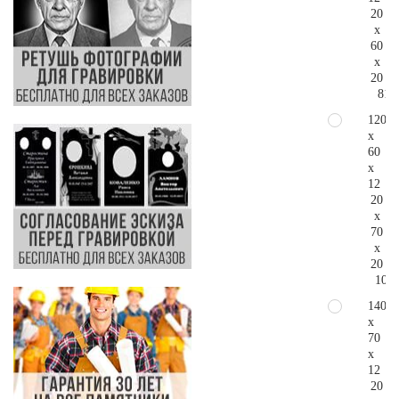
20
x
60
x
20
81.
120
x
60
x
12
20
x
70
x
20
107.
140
x
70
x
12
20