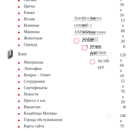
50
Цветы
x
Рамки
10
Ангел
Столик
Ангел
Ислам
15
спящий
на
с
Военные
x
60
AM5858
могилу
цветами
Машины
x
Животные
AM5422
на
29.600
20
Одежда
камне
руб.
63.
27.400
AM5908
руб.
Блог
120
x
94.100
Материалы
60
руб.
Эпитафии
x
Вопрос - Ответ
10
15
Сотрудники
x
Сертификаты
70
Новости
x
Пресса о нас
20
Вакансии
86.
Кладбища Москвы
140
Города обслуживания
x
70
Карта сайта