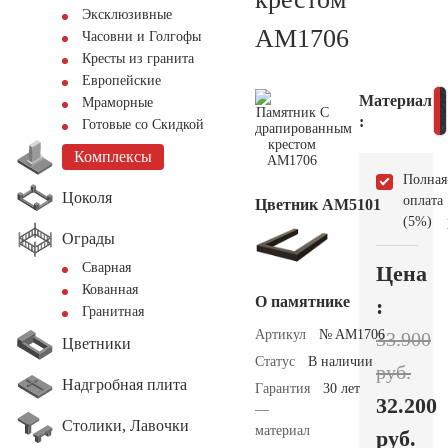
Эксклюзивные
AM1706
Часовни и Голгофы
Кресты из гранита
Европейские
Материал
Мраморные
:
Готовые со Скидкой
Комплексы
Полная
Цоколя
оплата
Цветник АМ5101
(5%)
Ограды
Сварная
Цена
Кованная
О памятнике
:
Гранитная
Артикул
№ AM1706
33.900
Цветники
Статус
В наличии
руб.
Надгробная плита
Гарантия
30 лет
32.200
—
Столики, Лавочки
материал
руб.