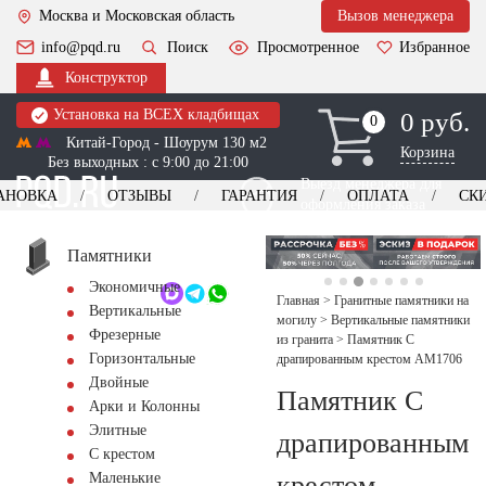
Москва и Московская область
Вызов менеджера
info@pqd.ru
Поиск
Просмотренное
Избранное
Конструктор
Установка на ВСЕХ кладбищах
0 руб.
0
0
Китай-Город - Шоурум 130 м2
Корзина
Без выходных : с 9:00 до 21:00
Выезд менеджера для
АНОВКА
ОТЗЫВЫ
ГАРАНТИЯ
ОПЛАТА
СК
оформления заказа
изготовление
Заказать выезд
памятников
+7 (495) 518-44-23
Памятники
Экономичные
Обратный звонок
Главная
>
Гранитные памятники на
Вертикальные
могилу
>
Вертикальные памятники
Фрезерные
из гранита
>
Памятник С
Горизонтальные
драпированным крестом AM1706
Двойные
Памятник С
Арки и Колонны
Элитные
драпированным
С крестом
крестом
Маленькие