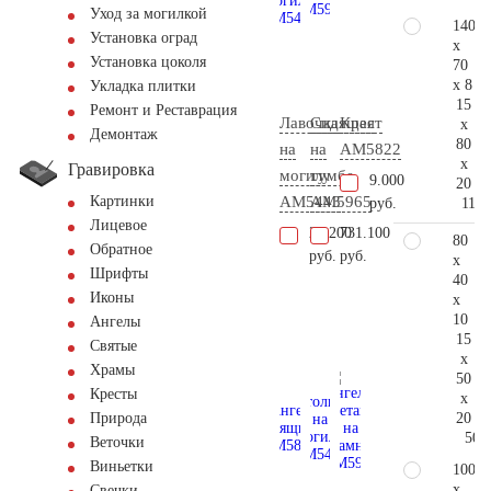
Уход за могилкой
140
Установка оград
x
Установка цоколя
70
x 8
Укладка плитки
15
Ремонт и Реставрация
Лавочка
Сидящая
Крест
x
Демонтаж
80
на
на
AM5822
x
Гравировка
могилу
тумбе
9.000
20
AM5443
AM5965
Картинки
117.
руб.
Лицевое
24.200
731.100
80
Обратное
руб.
руб.
x
Шрифты
40
Иконы
x
10
Ангелы
15
Святые
x
Храмы
50
Кресты
x
20
Природа
50.
Веточки
Виньетки
100
x
Свечки