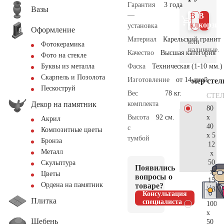
Гарантия
3 года
Вазы
—
В 1
В
клик
корзин
установка
Оформление
Материал
Карельский гранит
или
Фотокерамика
наличные.
Качество
Высшая категория
Фото на стекле
Фаска
Техническая (1-10 мм.)
Буквы из металла
Скарпель и Позолота
Изготовление
от 14 дней
Размер сте
Пескоструй
Вес
78 кг.
СТЕ
Декор на памятник
комплекта
80
x
Высота
92 см.
Акрил
40
с
Композитные цветы
x 5
тумбой
Бронза
12
Металл
x
50
Скульптура
Появились
x
Цветы
вопросы о
15
Ордена на памятник
товаре?
33.
Консультация
Плитка
специалиста
100
x
Щебень
50