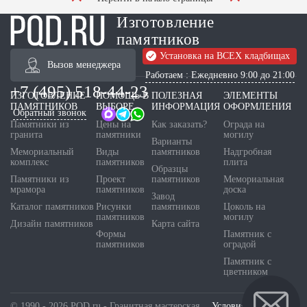
Изготовление
памятников
Установка на ВСЕХ кладбищах
Вызов менеджера
Работаем : Ежедневно 9:00 до 21:00
+7 (495) 518-44-23
ИЗГОТОВЛЕНИЕ
ПОМОЩЬ В
ПОЛЕЗНАЯ
ЭЛЕМЕНТЫ
ПАМЯТНИКОВ
ВЫБОРЕ
ИНФОРМАЦИЯ
ОФОРМЛЕНИЯ
Обратный звонок
Памятники из
Цены на
Как заказать?
Ограда на
гранита
памятники
могилу
Варианты
Мемориальный
Виды
памятников
Надгробная
комплекс
памятников
плита
Образцы
Памятники из
Проект
памятников
Мемориальная
мрамора
памятников
доска
Завод
Каталог памятников
Рисунки
памятников
Цоколь на
памятников
могилу
Дизайн памятников
Карта сайта
Формы
Памятник с
памятников
оградой
Памятник с
цветником
© 1990 - 2026 PQD.ru - Гранитная мастерская.
Условия