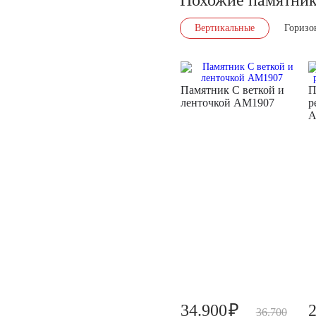
Вертикальные
Горизо
Памятник С веткой и
П
ленточкой AM1907
р
A
₽
34.900
36.700