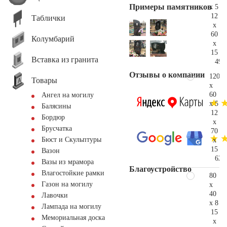
Примеры памятников
x 5
12
Таблички
x
60
Колумбарий
x
15
Вставка из гранита
49.
Отзывы о компании
120
Товары
x
60
Ангел на могилу
x 5
Балясины
12
Бордюр
x
Брусчатка
70
Бюст и Скульптуры
x
15
Вазон
62.
Вазы из мрамора
Благоустройство
Влагостойкие рамки
80
Газон на могилу
x
40
Лавочки
x 8
Лампада на могилу
15
Мемориальная доска
x