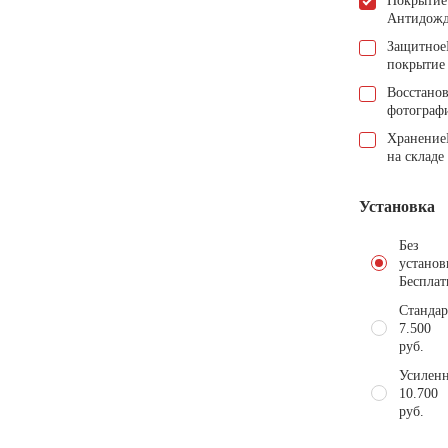
Покрытие
Антидож
Защитное
покрытие
Восстано
фотограф
Хранение
на складе
Установка
Без
установ
Бесплат
Стандар
7.500
руб.
Усиленн
10.700
руб.