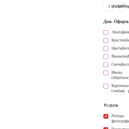
1 шт.
(Скарпель
9.000 
Доп. Оформ
Эпитафия
Крестик
Б
Цветы
Бес
Виньетка
Свеча
Бес
Икона
(обратное
Картинка
(любая)
Услуги
Ретушь
фотограф