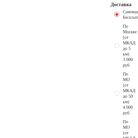
Доставка
Самовы
Бесплат
По
Москве
(от
МКАД
до 5
км)
3.000
руб.
По
МО
(от
МКАД
до 50
км)
4.000
руб.
По
МО
(от