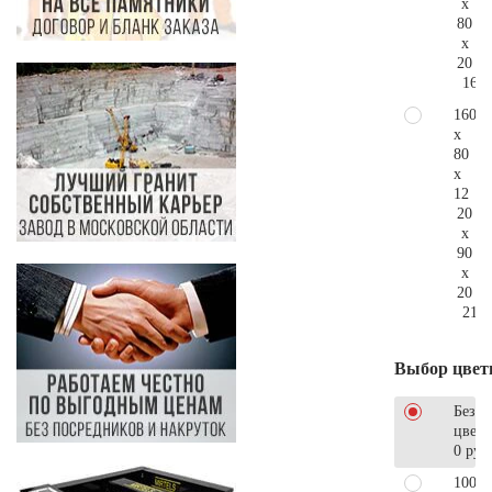
x
80
x
20
165.
160
x
80
x
12
20
x
90
x
20
219.
Выбор цвет
Без
цветн
0 руб
100