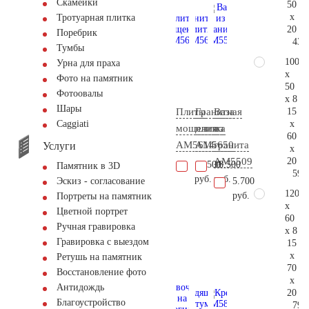
Скамейки
50
x
Тротуарная плитка
20
Поребрик
43.
Тумбы
100
Урна для праха
x
Фото на памятник
50
Фотоовалы
x 8
Шары
15
Плиты
Гранитная
Ваза
x
Сaggiati
мощения
плитка
из
60
AM5614
AM5650
гранита
Услуги
x
20
AM5509
10.500
18.500
Памятник в 3D
59.
руб.
руб.
5.700
Эскиз - согласование
120
руб.
Портреты на памятник
x
Цветной портрет
60
Ручная гравировка
x 8
Гравировка с выездом
15
x
Ретушь на памятник
70
Восстановление фото
x
Антидождь
20
Благоустройство
79.