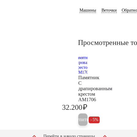
Машины
Веточки
Обратно
Просмотренные т
Памятник
С
драпированным
крестом
AM1706
₽
32.200
33.900
Купить
5%
Перейти в начало страницы