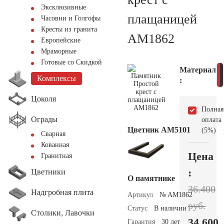
Эксклюзивные
плащаницей
Часовни и Голгофы
Кресты из гранита
AM1862
Европейские
Мраморные
Готовые со Скидкой
Материал
Комплексы
:
Цоколя
Полная
Ограды
оплата
Цветник АМ5101
(5%)
Сварная
Кованная
Цена
Гранитная
:
Цветники
О памятнике
36.400
Надгробная плита
Артикул
№ AM1862
руб.
Статус
В наличии
Столики, Лавочки
34.600
Гарантия
30 лет