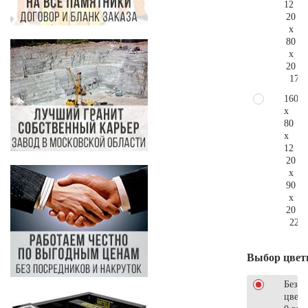
12
20
x
80
x
20
170.
160
x
80
x
12
20
x
90
x
20
224.
Выбор цвет
Без
цветн