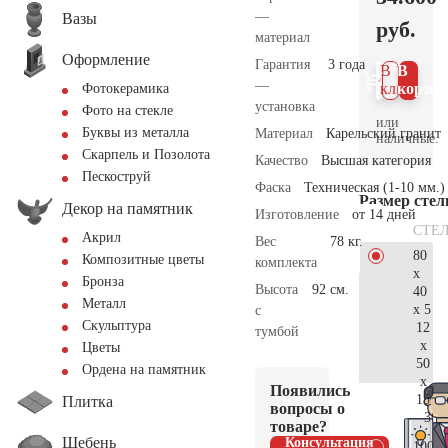
—
Вазы
руб.
материал
Оформление
Гарантия
3 года
В 1
В
—
клик
корзин
Фотокерамика
установка
Фото на стекле
или
Буквы из металла
Материал
Карельский гранит
наличные.
Скарпель и Позолота
Качество
Высшая категория
Пескоструй
Фаска
Техническая (1-10 мм.)
Размер сте
Декор на памятник
Изготовление
от 14 дней
СТЕ
Акрил
Вес
78 кг.
80
Композитные цветы
комплекта
x
Бронза
Высота
92 см.
40
Металл
x 5
с
Скульптура
12
тумбой
x
Цветы
50
Ордена на памятник
x
Появились
15
Плитка
вопросы о
36.
товаре?
Щебень
Консультация
100