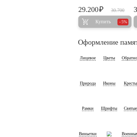
₽
29.200
30.700
Купить
5%
Оформление памя
Лицевое
Цветы
Обратно
Природа
Иконы
Кресты
Рамки
Шрифты
Святые
Виньетки
Военны