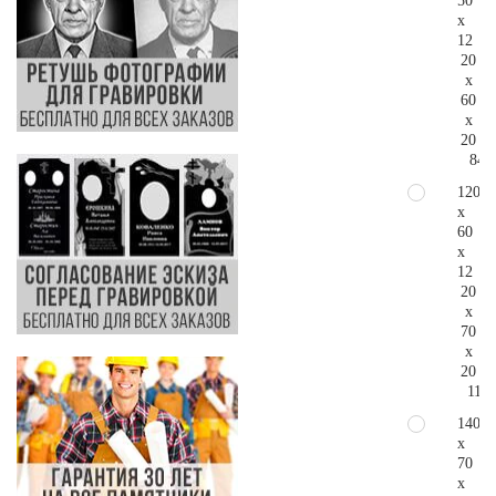
50
x
12
20
x
60
x
20
84.
120
x
60
x
12
20
x
70
x
20
111.
140
x
70
x