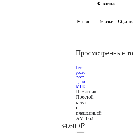
Животные
Машины
Веточки
Обратно
Просмотренные т
Памятник
Простой
крест
с
плащаницей
AM1862
₽
34.600
36.400