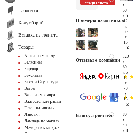
специалиста
x
Таблички
50
x 5
Примеры памятников
12
Колумбарий
x
60
Вставка из гранита
x
15
Товары
52.
Ангел на могилу
120
Отзывы о компании
x
Балясины
60
Бордюр
x 5
Брусчатка
12
Бюст и Скульптуры
x
70
Вазон
x
Вазы из мрамора
15
Влагостойкие рамки
65.
Газон на могилу
80
Лавочки
Благоустройство
x
Лампада на могилу
40
Мемориальная доска
x 8