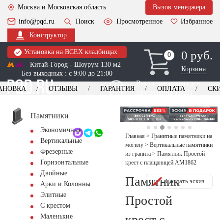
Москва и Московская область
Вызов менеджера
info@pqd.ru
Поиск
Просмотренное
Избранное
Конструктор
Установка на ВСЕХ кладбищах
0 руб.
0
0
Китай-Город - Шоурум 130 м2
Корзина
Без выходных : с 9:00 до 21:00
Выезд менеджера для
АНОВКА
ОТЗЫВЫ
ГАРАНТИЯ
ОПЛАТА
СК
оформления заказа
изготовление
Заказать выезд
памятников
+7 (495) 518-44-23
Памятники
Экономичные
Обратный звонок
Главная
>
Гранитные памятники на
Вертикальные
могилу
>
Вертикальные памятники
Фрезерные
из гранита
>
Памятник Простой
Горизонтальные
крест с плащаницей AM1862
Двойные
Памятник
Создать эскиз
Арки и Колонны
Элитные
Простой
С крестом
крест с
Маленькие