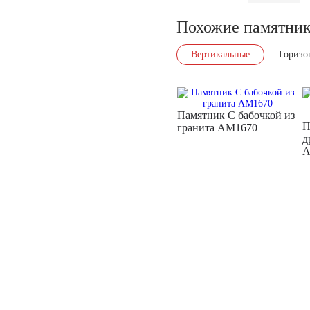
Похожие памятни
Вертикальные
Горизо
Памятник С бабочкой из
П
гранита AM1670
д
A