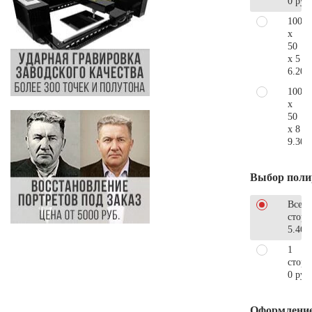
0 руб
100
x
50
x 5
6.200
100
x
50
x 8
9.300
Выбор поли
Все
стор
5.460
1
сторо
0 руб
Оформлени