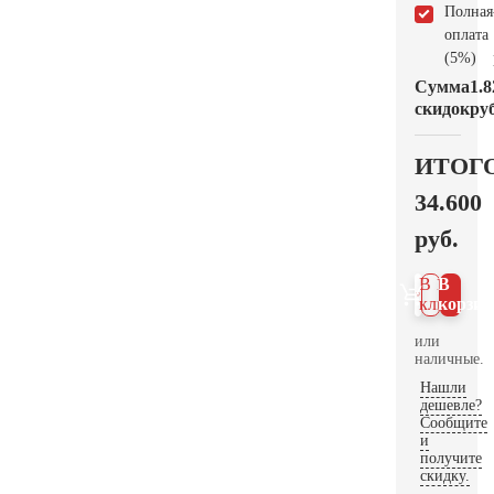
Полная
оплата
(5%)
Сумма
1.8
скидок
руб
ИТОГ
34.600
руб.
В 1
В
клик
корзин
или
наличные.
Нашли
дешевле?
Сообщите
и
получите
скидку.