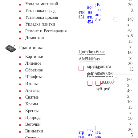
Уход за могилкой
20
82.
Установка оград
Установка цоколя
140
Укладка плитки
x
70
Ремонт и Реставрация
x 8
Демонтаж
15
x
Гравировка
Цветник
Лавочка
Ваза
80
Картинки
x
AM5109
на
из
Лицевое
20
могилу
гранита
14.700
121.
Обратное
AM5437
AM5506
руб.
Шрифты
80
48.200
4.800
Иконы
x
руб.
руб.
Ангелы
40
x
Святые
10
Храмы
15
Кресты
x
Природа
50
x
Веточки
20
Виньетки
52.
Свечки