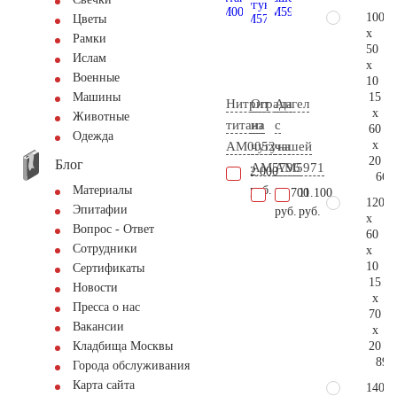
100
Цветы
x
Рамки
50
Ислам
x
Военные
10
15
Машины
Нитрит
Ограда
Ангел
x
Животные
титана
из
с
60
Одежда
x
AM0052
чугуна
чашей
20
Блог
AM5796
AM5971
2.000
66.
руб.
Материалы
39.700
11.100
120
Эпитафии
руб.
руб.
x
Вопрос - Ответ
60
Сотрудники
x
10
Сертификаты
15
Новости
x
Пресса о нас
70
Вакансии
x
20
Кладбища Москвы
89.
Города обслуживания
Карта сайта
140