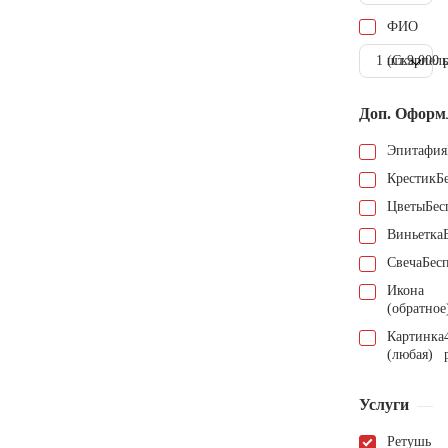
ФИО
1 шт.
(Скарпель
9.000 
Доп. Оформ
Эпитафия
Крестик
Б
Цветы
Бес
Виньетка
Свеча
Бес
Икона
(обратное
Картинка
(любая)
Услуги
Ретушь