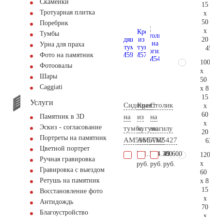
Скамейки
15
Тротуарная плитка
x
50
Поребрик
x
Тумбы
20
Урна для праха
45.
Фото на памятник
100
Фотоовалы
x
Шары
50
Сaggiati
x 8
15
Услуги
Сидящая
Крест
Столик
x
60
на
из
на
Памятник в 3D
x
Эскиз - согласование
тумбе
чугуна
могилу
20
Портреты на памятник
AM5965
AM5762
AM5427
63.
Цветной портрет
731.100
124.300
49.600
120
Ручная гравировка
x
руб.
руб.
руб.
Гравировка с выездом
60
Ретушь на памятник
x 8
15
Восстановление фото
x
Антидождь
70
Благоустройство
x