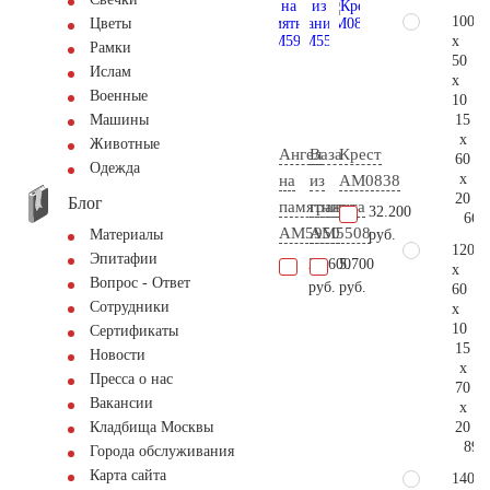
100
Цветы
x
Рамки
50
Ислам
x
Военные
10
15
Машины
x
Животные
Ангел
Ваза
Крест
60
Одежда
x
на
из
AM0838
20
Блог
памятник
гранита
32.200
66.
AM5950
AM5508
руб.
Материалы
120
Эпитафии
27.600
5.700
x
Вопрос - Ответ
руб.
руб.
60
Сотрудники
x
10
Сертификаты
15
Новости
x
Пресса о нас
70
Вакансии
x
20
Кладбища Москвы
89.
Города обслуживания
Карта сайта
140