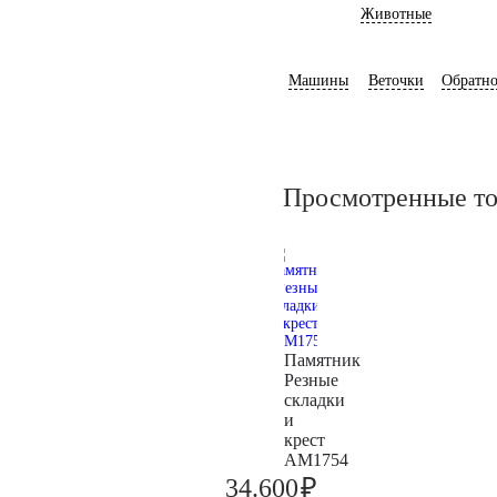
Животные
Машины
Веточки
Обратно
Просмотренные т
Памятник
Резные
складки
и
крест
AM1754
₽
34.600
36.400