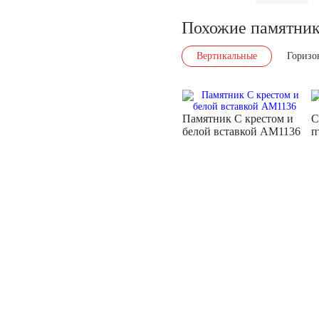
Похожие памятни
Вертикальные
Горизо
Памятник С крестом и
С
белой вставкой AM1136
п