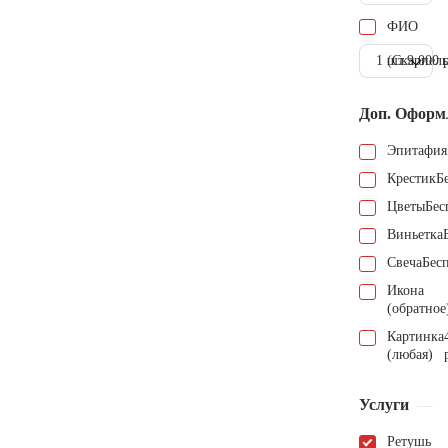
ФИО
1 шт.
(Скарпель
9.000 
Доп. Оформ
Эпитафия
Крестик
Б
Цветы
Бес
Виньетка
Свеча
Бес
Икона
(обратное
Картинка
(любая)
Услуги
Ретушь