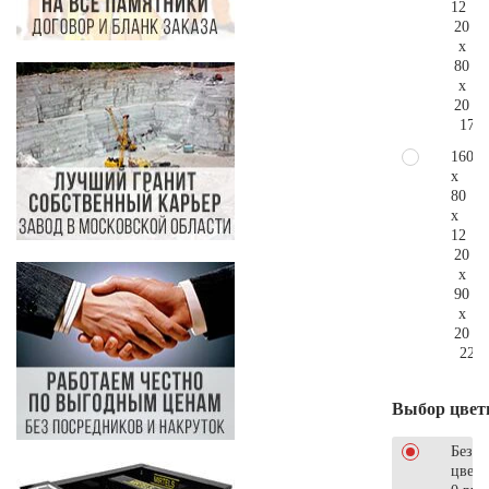
12
20
x
80
x
20
170.
160
x
80
x
12
20
x
90
x
20
224.
Выбор цвет
Без
цветн