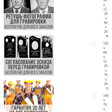
50
x
12
20
x
60
x
20
84.
120
x
60
x
12
20
x
70
x
20
111.
140
x
70
x