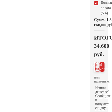
Полная
оплата
(5%)
Сумма
1.8
скидок
руб
ИТОГ
34.600
руб.
В 1
В
клик
корзин
или
наличные.
Нашли
дешевле?
Сообщите
и
получите
скидку.