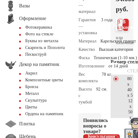
—
Вазы
руб.
материал
Оформление
Гарантия
3 года
В 1
В
—
клик
корзин
Фотокерамика
установка
Фото на стекле
или
Буквы из металла
Материал
Карельский гранит
наличные.
Скарпель и Позолота
Качество
Высшая категория
Пескоструй
Фаска
Техническая (1-10 мм.)
Размер сте
Декор на памятник
Изготовление
от 14 дней
СТЕ
Акрил
Вес
78 кг.
80
Композитные цветы
комплекта
x
Бронза
Высота
92 см.
40
Металл
x 5
с
Скульптура
12
тумбой
x
Цветы
50
Ордена на памятник
x
Появились
15
Плитка
вопросы о
36.
товаре?
Щебень
Консультация
100