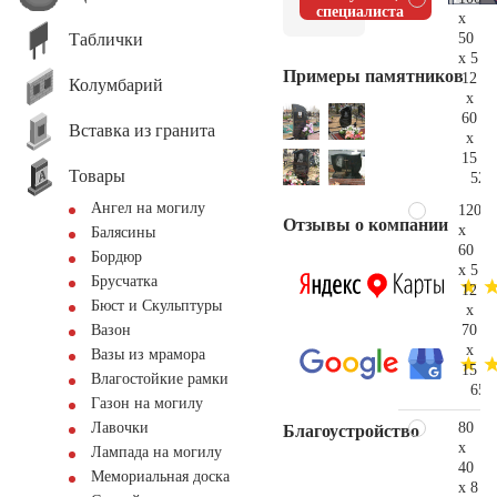
специалиста
x
Таблички
50
x 5
Примеры памятников
12
Колумбарий
x
60
Вставка из гранита
x
15
Товары
52.
Ангел на могилу
120
Отзывы о компании
x
Балясины
60
Бордюр
x 5
Брусчатка
12
Бюст и Скульптуры
x
70
Вазон
x
Вазы из мрамора
15
Влагостойкие рамки
65.
Газон на могилу
80
Лавочки
Благоустройство
x
Лампада на могилу
40
Мемориальная доска
x 8