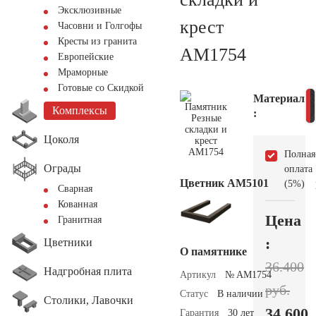
Эксклюзивные
крест
Часовни и Голгофы
Кресты из гранита
AM1754
Европейские
Мраморные
Готовые со Скидкой
Материал
Комплексы
:
Цоколя
Полная
Ограды
оплата
Цветник АМ5101
(5%)
Сварная
Кованная
Цена
Гранитная
:
Цветники
О памятнике
36.400
Надгробная плита
Артикул
№ AM1754
руб.
Статус
В наличии
Столики, Лавочки
34.600
Гарантия
30 лет