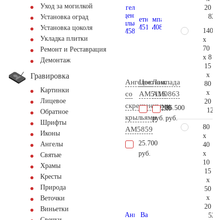
Уход за могилкой
20
82.
Установка оград
Установка цоколя
140
Укладка плитки
x
70
Ремонт и Реставрация
x 8
Демонтаж
15
x
Гравировка
Ангелок
Цветник
Лампада
80
Картинки
x
со
AM5116
AM0863
Лицевое
20
скрещенными
16.200
86.500
121.
Обратное
крыльями
руб.
руб.
Шрифты
80
AM5859
Иконы
x
25.700
Ангелы
40
x
руб.
Святые
10
Храмы
15
Кресты
x
Природа
50
x
Веточки
20
Виньетки
52.
Свечки