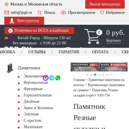
Москва и Московская область
Вызов менеджера
info@pqd.ru
Поиск
Просмотренное
Избранное
Конструктор
Установка на ВСЕХ кладбищах
0 руб.
0
0
Китай-Город - Шоурум 130 м2
Корзина
Без выходных : с 9:00 до 21:00
Выезд менеджера для
АНОВКА
ОТЗЫВЫ
ГАРАНТИЯ
ОПЛАТА
СК
оформления заказа
изготовление
Заказать выезд
памятников
+7 (495) 518-44-23
Памятники
Экономичные
Обратный звонок
Главная
>
Гранитные памятники на
Вертикальные
могилу
>
Вертикальные памятники
Фрезерные
из гранита
>
Памятник Резные
Горизонтальные
складки и крест AM1754
Двойные
Памятник
Арки и Колонны
Элитные
Резные
С крестом
складки и
Маленькие