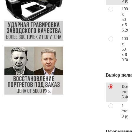
0 руб
100
x
50
x 5
6.200
100
x
50
x 8
9.300
Выбор поли
Все
стор
5.460
1
сторо
0 руб
Оформлени