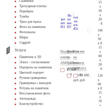
Скамейки
15
Тротуарная плитка
x
50
Поребрик
x
Тумбы
20
Урна для праха
45.
Фото на памятник
100
Фотоовалы
x
Шары
50
Сaggiati
x 8
15
Услуги
Надгробная
Ваза
Столик
x
60
плита
из
на
Памятник в 3D
x
Эскиз - согласование
AM5127
гранита
могилу
20
Портреты на памятник
AM5557
AM5451
63.
67.400
Цветной портрет
руб.
11.100
51.600
120
Ручная гравировка
x
руб.
руб.
Гравировка с выездом
60
Ретушь на памятник
x 8
15
Восстановление фото
x
Антидождь
70
Благоустройство
x