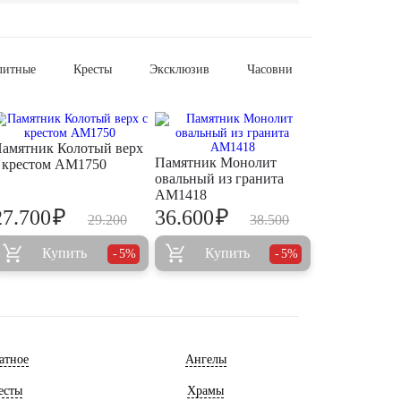
литные
Кресты
Эксклюзив
Часовни
амятник Колотый верх
Памятник Монолит
 крестом AM1750
овальный из гранита
AM1418
₽
₽
27.700
36.600
29.200
38.500
Купить
Купить
5%
5%
атное
Ангелы
есты
Храмы