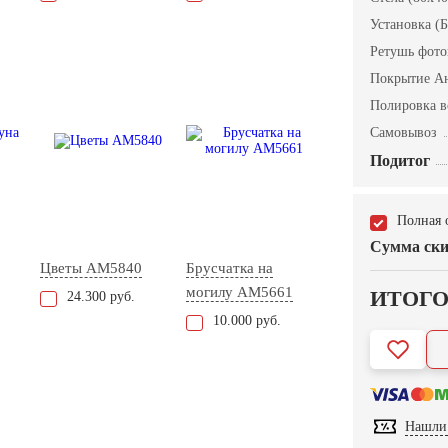
Установка (Б
Ретушь фот
Покрытие А
Полировка в
Самовывоз
Подитог
Полная 
Сумма ски
Цветы AM5840
Брусчатка на
могилу AM5661
ИТОГ
24.300 руб.
10.000 руб.
Нашли 