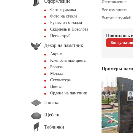
Оформление
Изготовление
Фотокерамика
Вес комплекта
Фото на стекле
Высота с тумбой
Буквы из металла
Скарпель и Позолота
Появились в
Пескоструй
Консультац
Декор на памятник
Акрил
Композитные цветы
Бронза
Примеры пам
Металл
Скульптура
Цветы
Ордена на памятник
Плитка
Щебень
Таблички