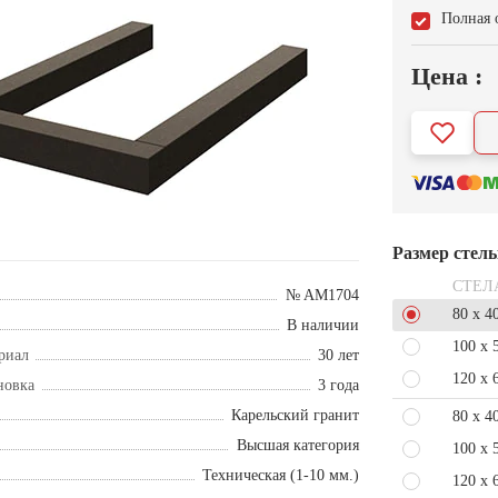
Полная 
Цена :
Размер стел
СТЕЛ
№ AM1704
80 x 4
В наличии
100 x 
риал
30 лет
120 x 
новка
3 года
Карельский гранит
80 x 4
Высшая категория
100 x 
Техническая (1-10 мм.)
120 x 