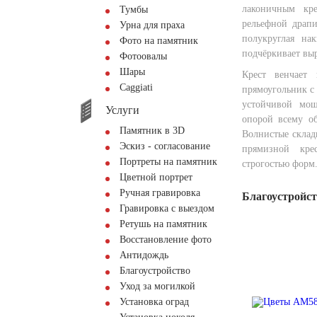
лаконичным кре
Тумбы
рельефной драп
Урна для праха
полукруглая на
Фото на памятник
подчёркивает вы
Фотоовалы
Шары
Крест венчает
Сaggiati
прямоугольник с
устойчивой мощ
Услуги
опорой всему об
Памятник в 3D
Волнистые склад
Эскиз - согласование
прямизной кре
Портреты на памятник
строгостью форм
Цветной портрет
Ручная гравировка
Благоустройс
Гравировка с выездом
Ретушь на памятник
Восстановление фото
Антидождь
Благоустройство
Уход за могилкой
Установка оград