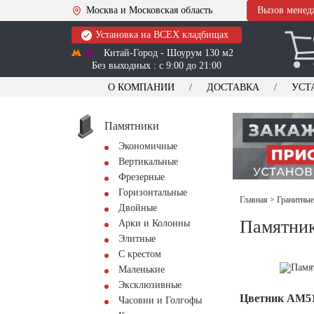
Москва и Московская область
Вызов менед
Установка на ВСЕХ кладбищах
Китай-Город - Шоурум 130 м2
Без выходных : с 9:00 до 21:00
О КОМПАНИИ
ДОСТАВКА
УСТ
Памятники
Экономичные
Вертикальные
Фрезерные
Горизонтальные
Главная
>
Гранитные
Двойные
Памятник
Арки и Колонны
Элитные
С крестом
Маленькие
Эксклюзивные
Цветник АМ5
Часовни и Голгофы