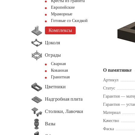
Кресты из гранита
Европейские
Мраморные
Готовые со Скидкой
Комплексы
Цоколя
Ограды
Сварная
О памятнике
Кованная
Гранитная
Артикул
Цветники
Статус
Гарантия — мате
Надгробная плита
Гарантия — уста
Столики, Лавочки
Материал
Качество
Вазы
Фаска