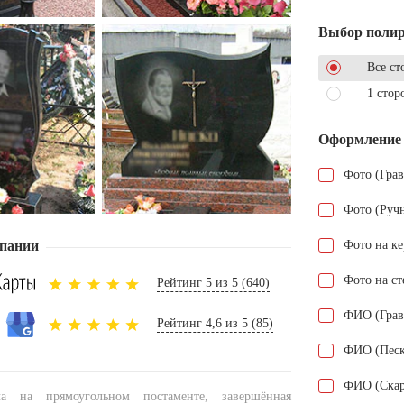
Выбор поли
Все ст
1 стор
Оформление
Фото (Гра
Фото (Руч
пании
Фото на к
Фото на ст
Рейтинг 5 из 5 (640)
ФИО (Грав
Рейтинг 4,6 из 5 (85)
ФИО (Песк
ФИО (Скар
ла на прямоугольном постаменте, завершённая