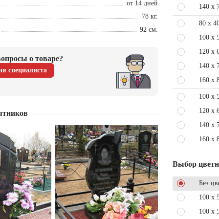
от 14 дней
140 x 
78 кг.
80 x 4
92 см.
100 x 
120 x 
опросы о товаре?
140 x 
ия специалиста
160 x 
100 x 
120 x 
ятников
140 x 
160 x 
Выбор цвет
Без цв
100 x 
100 x 