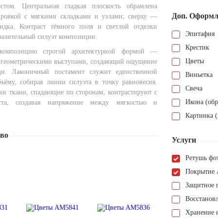
стом. Центральная гладкая плоскость обрамлена
Доп. Оформл
ировкой с мягкими складками и узлами; сверху —
кидка. Контраст тёмного поля и светлой отделки
Эпитафия
разительный силуэт композиции.
Крестик
 композицию строгой архитектурной формой —
Цветы
 геометрическими выступами, создающий ощущение
и. Лаконичный постамент служит единственной
Виньетка
ъёму, собирая линии силуэта в точку равновесия.
Свеча
ки ткани, спадающие по сторонам, контрастируют с
Икона (обр
ста, создавая напряжение между мягкостью и
.
Картинка (
тво
Услуги
Ретушь фо
Покрытие 
Защитное 
Восстанов
Хранение н