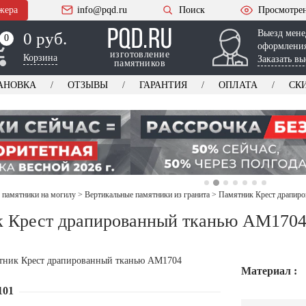
жера
info@pqd.ru
Поиск
Просмотре
Выезд мене
0 руб.
0
0
оформления
изготовление
Корзина
Заказать вы
памятников
АНОВКА
ОТЗЫВЫ
ГАРАНТИЯ
ОПЛАТА
СК
 памятники на могилу
>
Вертикальные памятники из гранита
>
Памятник Крест драпир
 Крест драпированный тканью AM170
Материал :
101