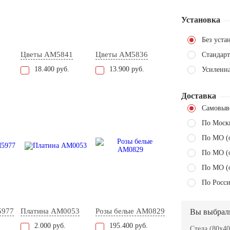
Установка
Без уста
Цветы AM5841
Цветы AM5836
Стандарт
18.400 руб.
13.900 руб.
Усиленн
Доставка
Самовыв
По Моск
По МО (
По МО (
По МО (
По Росси
5977
Платина AM0053
Розы белые AM0829
Вы выбрал
2.000 руб.
195.400 руб.
Стела (80x40