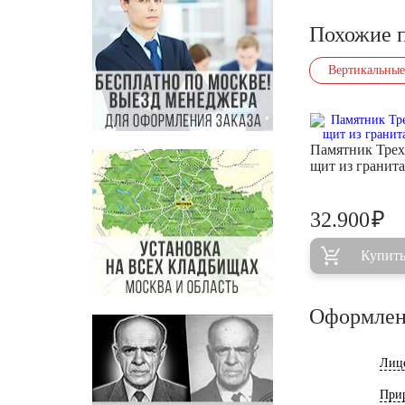
Похожие 
Вертикальные
Памятник Тре
щит из гранит
₽
32.900
Купит
Оформлен
Лиц
При