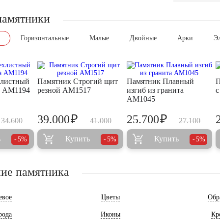
памятники
Горизонтальные
Малые
Двойные
Арки
Э
хлистный
Памятник Строгий щит
Памятник Плавный
П
а AM1194
резной AM1517
изгиб из гранита
с
AM1045
₽
₽
39.000
25.700
34.600
41.000
27.100
ь
Купить
Купить
5%
5%
5%
ие памятника
евое
Цветы
Обр
рода
Иконы
Кр