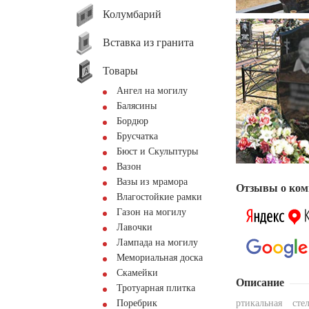
Колумбарий
Вставка из гранита
Товары
Ангел на могилу
Балясины
Бордюр
Брусчатка
Бюст и Скульптуры
Вазон
Вазы из мрамора
Отзывы о ком
Влагостойкие рамки
Газон на могилу
Лавочки
Лампада на могилу
Мемориальная доска
Скамейки
Описание
Тротуарная плитка
Поребрик
ртикальная сте