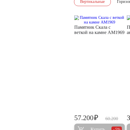
Вертикальные
Горизо
Памятник Скала с
П
веткой на камне AM1969
а
₽
57.200
60.200
Купить
5%