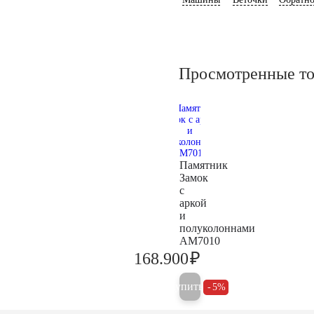
Просмотренные т
Памятник
Замок
с
аркой
и
полуколоннами
AM7010
₽
168.900
177.800
Купить
5%