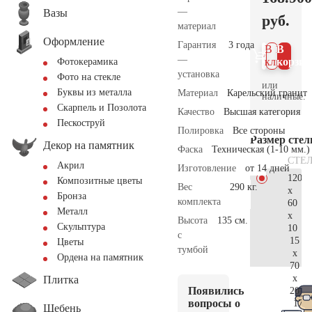
—
Вазы
руб.
материал
Оформление
Гарантия
3 года
В 1
В
—
клик
корзин
Фотокерамика
установка
Фото на стекле
или
Буквы из металла
Материал
Карельский гранит
наличные.
Скарпель и Позолота
Качество
Высшая категория
Пескоструй
Полировка
Все стороны
Размер сте
Декор на памятник
Фаска
Техническая (1-10 мм.)
СТЕ
Акрил
Изготовление
от 14 дней
120
Композитные цветы
Вес
290 кг.
x
Бронза
комплекта
60
Металл
x
Высота
135 см.
Скульптура
10
с
15
Цветы
тумбой
x
Ордена на памятник
70
x
Плитка
Появились
20
вопросы о
177.
Щебень