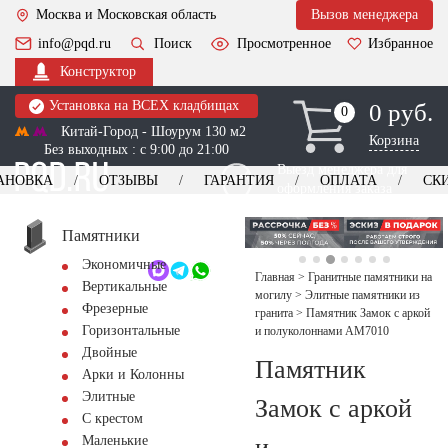
Москва и Московская область
Вызов менеджера
info@pqd.ru
Поиск
Просмотренное
Избранное
Конструктор
Установка на ВСЕХ кладбищах
0 руб.
0
0
Китай-Город - Шоурум 130 м2
Корзина
Без выходных : с 9:00 до 21:00
Выезд менеджера для
АНОВКА
ОТЗЫВЫ
ГАРАНТИЯ
ОПЛАТА
СК
оформления заказа
изготовление
Заказать выезд
памятников
+7 (495) 518-44-23
Памятники
Экономичные
Обратный звонок
Главная
>
Гранитные памятники на
Вертикальные
могилу
>
Элитные памятники из
Фрезерные
гранита
>
Памятник Замок с аркой
Горизонтальные
и полуколоннами AM7010
Двойные
Памятник
Арки и Колонны
Элитные
Замок с аркой
С крестом
и
Маленькие