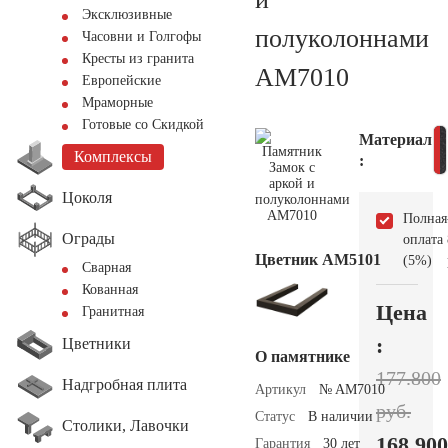
Эксклюзивные
полуколоннами
Часовни и Голгофы
Кресты из гранита
AM7010
Европейские
Мраморные
Готовые со Скидкой
Материал
Комплексы
:
Цоколя
Полная
Ограды
оплата
Цветник АМ5101
(5%)
Сварная
Кованная
Цена
Гранитная
:
Цветники
О памятнике
177.800
Надгробная плита
Артикул
№ AM7010
руб.
Статус
В наличии
Столики, Лавочки
168.900
Гарантия
30 лет