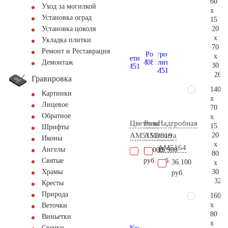
60
Уход за могилкой
x
Установка оград
15
20
Установка цоколя
x
Укладка плитки
70
Ремонт и Реставрация
x
Демонтаж
30
261.
Гравировка
140
Картинки
x
Лицевое
70
Обратное
x
Цветник
Роза
Надгробная
15
Шрифты
20
AM5152
AM0819
плита
Иконы
x
AM5164
Ангелы
20.000
13.900
80
руб.
руб.
Святые
36.100
x
30
Храмы
руб.
324.
Кресты
Природа
160
x
Веточки
80
Виньетки
x
Свечки