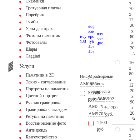
Скамейки
x
Тротуарная плитка
70
x
Поребрик
12
Тумбы
20
Урна для праха
x
Фото на памятник
80
x
Фотоовалы
20
Шары
275.
Сaggiati
160
Услуги
x
80
Памятник в 3D
Иисус
Мраморный
Ангел
x
Эскиз - согласование
AM0851
щебень
у
12
Портреты на памятник
20
серо-
креста
57.500
Цветной портрет
x
голубой
AM5992
руб.
90
Ручная гравировка
АМ5705
x
62.700
Гравировка с выездом
20
AM5705
руб.
Ретушь на памятник
341.
1.900
Восстановление фото
руб.
120
Антидождь
x
Благоустройство