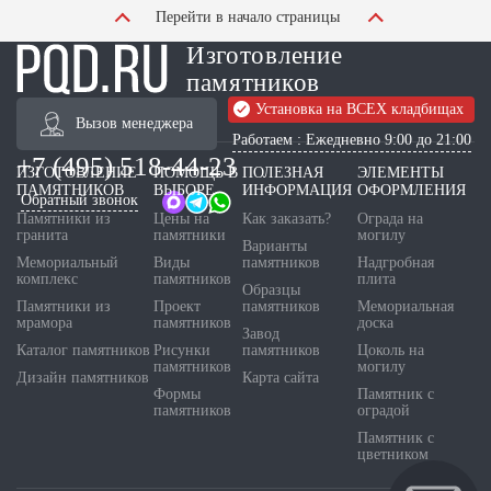
Перейти в начало страницы
Изготовление
памятников
Установка на ВСЕХ кладбищах
Вызов менеджера
Работаем : Ежедневно 9:00 до 21:00
+7 (495) 518-44-23
ИЗГОТОВЛЕНИЕ
ПОМОЩЬ В
ПОЛЕЗНАЯ
ЭЛЕМЕНТЫ
ПАМЯТНИКОВ
ВЫБОРЕ
ИНФОРМАЦИЯ
ОФОРМЛЕНИЯ
Обратный звонок
Памятники из
Цены на
Как заказать?
Ограда на
гранита
памятники
могилу
Варианты
Мемориальный
Виды
памятников
Надгробная
комплекс
памятников
плита
Образцы
Памятники из
Проект
памятников
Мемориальная
мрамора
памятников
доска
Завод
Каталог памятников
Рисунки
памятников
Цоколь на
памятников
могилу
Дизайн памятников
Карта сайта
Формы
Памятник с
памятников
оградой
Памятник с
цветником