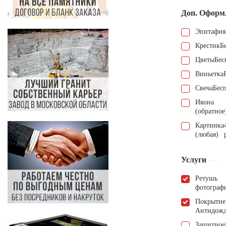
Доп. Оформ
Эпитафия
Крестик
Б
Цветы
Бес
Виньетка
Свеча
Бес
Икона
(обратное
Картинка
(любая)
Услуги
Ретушь
фотограф
Покрытие
Антидож
Защитное