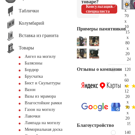
товаре?
140
Консультация
Таблички
x
специалиста
70
x
Колумбарий
10
Примеры памятников
15
Вставка из гранита
x
80
Товары
x
20
Ангел на могилу
240.
Балясины
Отзывы о компании
120
Бордюр
x
Брусчатка
60
Бюст и Скульптуры
x
Вазон
12
Вазы из мрамора
20
x
Влагостойкие рамки
70
Газон на могилу
x
Лавочки
20
Лампада на могилу
197.
Благоустройство
Мемориальная доска
140