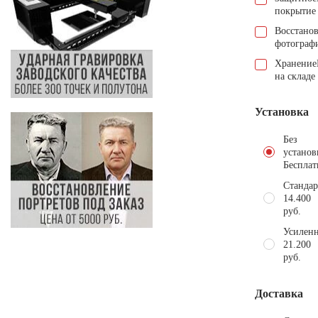
покрытие
Восстано
фотограф
Хранение
на складе
Установка
Без
установ
Бесплат
Стандар
14.400
руб.
Усиленн
21.200
руб.
Доставка