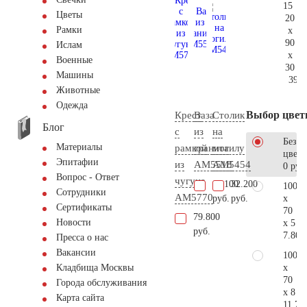
15
Цветы
20
Рамки
x
90
Ислам
x
Военные
30
Машины
392.
Животные
Одежда
Выбор цвет
Крест
Ваза
Столик
Блог
с
из
на
Без
Материалы
рамкой
гранита
могилу
цветн
Эпитафии
из
AM5518
AM5454
0 руб
Вопрос - Ответ
чугуна
11.100
32.200
100
Сотрудники
AM5770
x
руб.
руб.
Сертификаты
70
79.800
Новости
x 5
руб.
7.800
Пресса о нас
Вакансии
100
x
Кладбища Москвы
70
Города обслуживания
x 8
Карта сайта
11.70