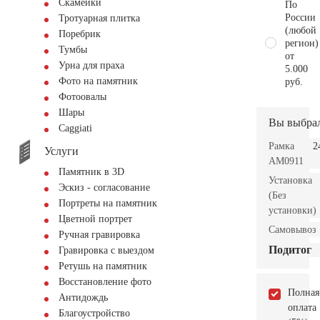
Скамейки
По
России
Тротуарная плитка
(любой
Поребрик
регион)
Тумбы
от
Урна для праха
5.000
Фото на памятник
руб.
Фотоовалы
Шары
Вы выбра
Сaggiati
Рамка
2
Услуги
AM0911
Памятник в 3D
Установка
Эскиз - согласование
(Без
Портреты на памятник
установки)
Цветной портрет
Самовывоз
Ручная гравировка
Подитог
Гравировка с выездом
Ретушь на памятник
Восстановление фото
Полная
Антидождь
оплата
Благоустройство