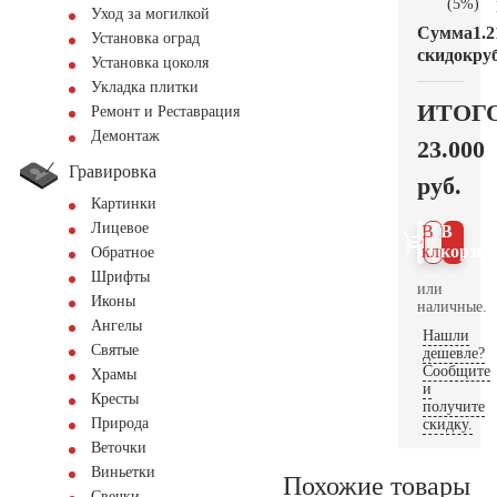
(5%)
Уход за могилкой
Сумма
1.2
Установка оград
скидок
руб
Установка цоколя
Укладка плитки
ИТОГ
Ремонт и Реставрация
Демонтаж
23.000
Гравировка
руб.
Картинки
Лицевое
В 1
В
клик
корзин
Обратное
Шрифты
или
Иконы
наличные.
Ангелы
Нашли
Святые
дешевле?
Сообщите
Храмы
и
Кресты
получите
Природа
скидку.
Веточки
Виньетки
Похожие товары
Свечки