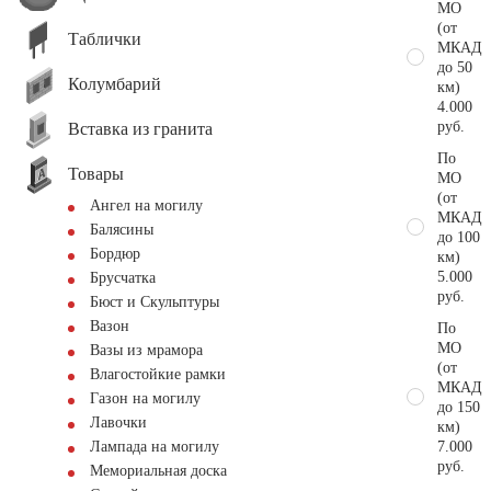
МО
(от
Таблички
МКАД
до 50
Колумбарий
км)
4.000
руб.
Вставка из гранита
По
Товары
МО
(от
Ангел на могилу
МКАД
Балясины
до 100
Бордюр
км)
5.000
Брусчатка
руб.
Бюст и Скульптуры
Вазон
По
МО
Вазы из мрамора
(от
Влагостойкие рамки
МКАД
Газон на могилу
до 150
Лавочки
км)
7.000
Лампада на могилу
руб.
Мемориальная доска