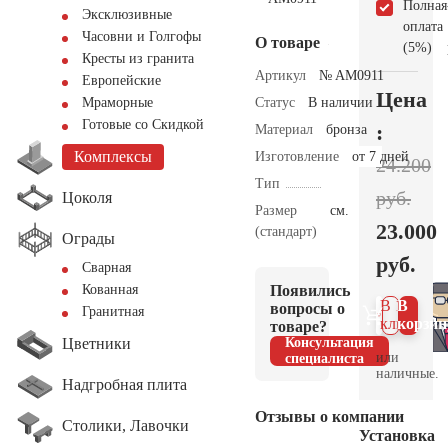
Полная
Эксклюзивные
оплата
Часовни и Голгофы
О товаре
(5%)
Кресты из гранита
Артикул
№ AM0911
Европейские
Цена
Статус
В наличии
Мраморные
Готовые со Скидкой
:
Материал
бронза
Комплексы
Изготовление
от 7 дней
24.200
Тип
руб.
Цоколя
Размер
см.
23.000
(стандарт)
Ограды
руб.
Сварная
Появились
Кованная
В 1
В
вопросы о
Гранитная
клик
корзин
товаре?
Цветники
Консультация
или
специалиста
наличные.
Надгробная плита
Отзывы о компании
Столики, Лавочки
Установка