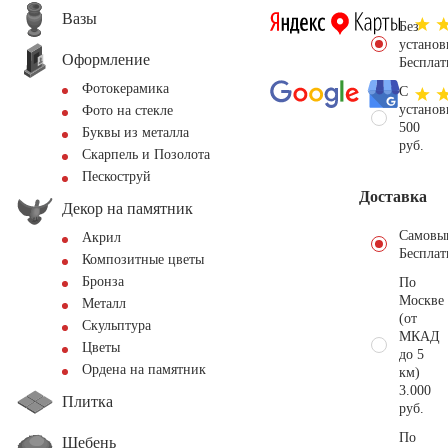
Вазы
Без
установ
Оформление
Бесплат
Фотокерамика
С
установ
Фото на стекле
500
Буквы из металла
руб.
Скарпель и Позолота
Пескоструй
Доставка
Декор на памятник
Самовы
Акрил
Бесплат
Композитные цветы
Бронза
По
Москве
Металл
(от
Скульптура
МКАД
Цветы
до 5
Ордена на памятник
км)
3.000
Плитка
руб.
По
Щебень