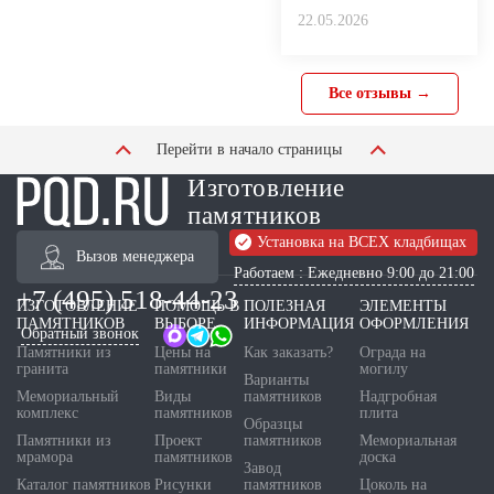
22.05.2026
Все отзывы →
Перейти в начало страницы
Изготовление
памятников
Установка на ВСЕХ кладбищах
Вызов менеджера
Работаем : Ежедневно 9:00 до 21:00
+7 (495) 518-44-23
ИЗГОТОВЛЕНИЕ
ПОМОЩЬ В
ПОЛЕЗНАЯ
ЭЛЕМЕНТЫ
ПАМЯТНИКОВ
ВЫБОРЕ
ИНФОРМАЦИЯ
ОФОРМЛЕНИЯ
Обратный звонок
Памятники из
Цены на
Как заказать?
Ограда на
гранита
памятники
могилу
Варианты
Мемориальный
Виды
памятников
Надгробная
комплекс
памятников
плита
Образцы
Памятники из
Проект
памятников
Мемориальная
мрамора
памятников
доска
Завод
Каталог памятников
Рисунки
памятников
Цоколь на