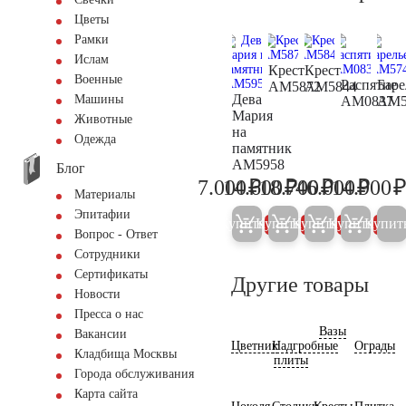
Цветы
Рамки
Ислам
Крест
Крест
Военные
Распятие
Баре
AM5872
AM5844
Дева
Машины
AM0837
AM5
Мария
Животные
на
Одежда
памятник
AM5958
Блог
₽
₽
₽
₽
7.000
14.600
18.700
46.000
14.900
7.400
15.400
19.700
48.40
Материалы
Эпитафии
Купить
Купить
Купить
Купить
Купит
5%
5%
5%
5%
Вопрос - Ответ
Сотрудники
Сертификаты
Другие товары
Новости
Пресса о нас
Вазы
Вакансии
Цветник
Надгробные
Ограды
Кладбища Москвы
плиты
Города обслуживания
Карта сайта