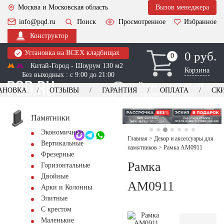
Москва и Московская область
Вызов менеджера
info@pqd.ru
Поиск
Просмотренное
Избранное
Конструктор
Установка на ВСЕХ кладбищах
0 руб.
0
0
Китай-Город - Шоурум 130 м2
Корзина
Без выходных : с 9:00 до 21:00
Выезд менеджера для
АНОВКА
ОТЗЫВЫ
ГАРАНТИЯ
ОПЛАТА
СК
оформления заказа
изготовление
Заказать выезд
памятников
+7 (495) 518-44-23
Памятники
Экономичные
Обратный звонок
Главная
>
Декор и аксессуары для
Вертикальные
памятников
>
Рамка AM0911
Фрезерные
Рамка
Горизонтальные
Двойные
AM0911
Арки и Колонны
Элитные
С крестом
Маленькие