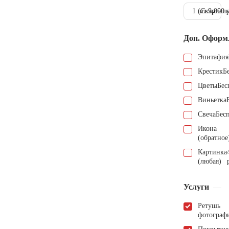
1 шт.
(Скарпель
9.000 
Доп. Оформ
Эпитафия
Крестик
Б
Цветы
Бес
Виньетка
Свеча
Бес
Икона
(обратное
Картинка
(любая)
Услуги
Ретушь
фотограф