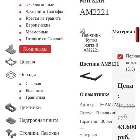
Эксклюзивные
AM2221
Часовни и Голгофы
Кресты из гранита
Европейские
Материал
Мраморные
:
Готовые со Скидкой
Комплексы
Полная
Цоколя
оплата
Цветник АМ5121
(5%)
Ограды
Сварная
Цена
Кованная
О памятнике
:
Гранитная
Артикул
№ AM2221
45.900
Цветники
Статус
В наличии
руб.
Надгробная плита
Гарантия
30 лет
43.600
—
Столики, Лавочки
материал
руб.