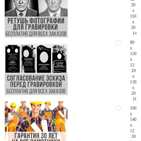
20
x
110
x
20
144.
80
x
120
x
12
20
x
130
x
20
184.
100
x
140
x
12
20