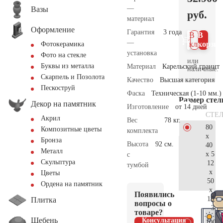
—
Вазы
руб.
материал
Оформление
Гарантия
3 года
В 1
В
—
клик
корзин
Фотокерамика
установка
Фото на стекле
или
Буквы из металла
Материал
Карельский гранит
наличные.
Скарпель и Позолота
Качество
Высшая категория
Пескоструй
Фаска
Техническая (1-10 мм.)
Размер сте
Декор на памятник
Изготовление
от 14 дней
СТЕ
Акрил
Вес
78 кг.
80
Композитные цветы
комплекта
x
Бронза
Высота
92 см.
40
Металл
x 5
с
Скульптура
12
тумбой
x
Цветы
50
Ордена на памятник
x
Появились
15
Плитка
вопросы о
34.
товаре?
Щебень
Консультация
100