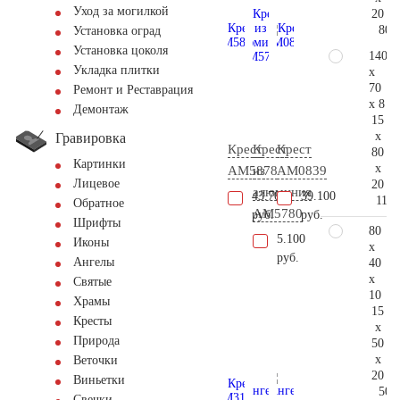
Уход за могилкой
20
80.
Установка оград
Установка цоколя
140
Укладка плитки
x
70
Ремонт и Реставрация
x 8
Демонтаж
15
x
Гравировка
Крест
Крест
Крест
80
Картинки
x
AM5878
из
AM0839
Лицевое
20
алюминия
43.700
39.100
118.
Обратное
AM5780
руб.
руб.
Шрифты
80
5.100
Иконы
x
руб.
Ангелы
40
x
Святые
10
Храмы
15
Кресты
x
Природа
50
x
Веточки
20
Виньетки
50.
Свечки