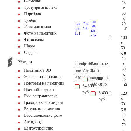
Скамейки
15
Тротуарная плитка
x
50
Поребрик
x
Тумбы
20
Урна для праха
43.
Фото на памятник
100
Фотоовалы
x
Шары
50
Сaggiati
x 8
15
Услуги
Надгробная
Розы
Распятие
x
60
плита
AM0835
на
Памятник в 3D
x
Эскиз - согласование
AM5155
памятник
91.200
20
Портреты на памятник
AM5920
60.
руб.
34.600
Цветной портрет
руб.
3.400
120
Ручная гравировка
x
руб.
Гравировка с выездом
60
Ретушь на памятник
x 8
15
Восстановление фото
x
Антидождь
70
Благоустройство
x