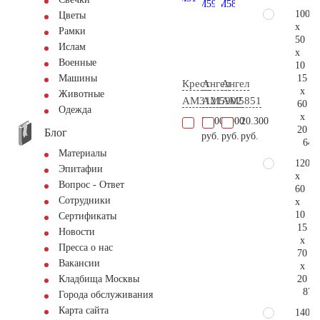
100
Цветы
x
Рамки
50
Ислам
x
Военные
10
15
Машины
Крест
Ангел
Ангел
x
Животные
AM3121
AM5902
AM5851
60
Одежда
x
58.000
1.900
20.300
20
Блог
руб.
руб.
руб.
64.
Материалы
120
Эпитафии
x
Вопрос - Ответ
60
Сотрудники
x
10
Сертификаты
15
Новости
x
Пресса о нас
70
Вакансии
x
20
Кладбища Москвы
87.
Города обслуживания
Карта сайта
140