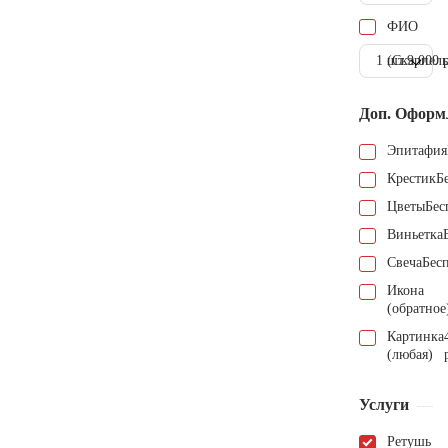
ФИО
1 шт.
(Скарпель
9.000 
Доп. Оформ
Эпитафия
Крестик
Б
Цветы
Бес
Виньетка
Свеча
Бес
Икона
(обратное
Картинка
(любая)
Услуги
Ретушь