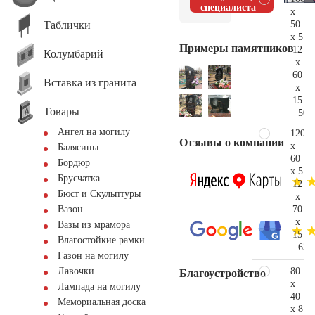
специалиста
x
Таблички
50
x 5
Примеры памятников
12
Колумбарий
x
60
Вставка из гранита
x
15
Товары
50.
Ангел на могилу
120
Отзывы о компании
x
Балясины
60
Бордюр
x 5
Брусчатка
12
Бюст и Скульптуры
x
70
Вазон
x
Вазы из мрамора
15
Влагостойкие рамки
63.
Газон на могилу
80
Лавочки
Благоустройство
x
Лампада на могилу
40
Мемориальная доска
x 8