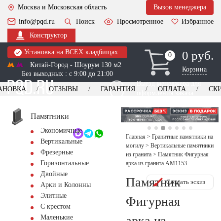
Москва и Московская область
Вызов менеджера
info@pqd.ru
Поиск
Просмотренное
Избранное
Конструктор
Установка на ВСЕХ кладбищах
0 руб.
0
0
Китай-Город - Шоурум 130 м2
Корзина
Без выходных : с 9:00 до 21:00
Выезд менеджера для
АНОВКА
ОТЗЫВЫ
ГАРАНТИЯ
ОПЛАТА
СК
оформления заказа
изготовление
Заказать выезд
памятников
+7 (495) 518-44-23
Памятники
Экономичные
Обратный звонок
Главная
>
Гранитные памятники на
Вертикальные
могилу
>
Вертикальные памятники
Фрезерные
из гранита
>
Памятник Фигурная
Горизонтальные
арка из гранита AM1153
Двойные
Памятник
Создать эскиз
Арки и Колонны
Элитные
Фигурная
С крестом
арка из
Маленькие