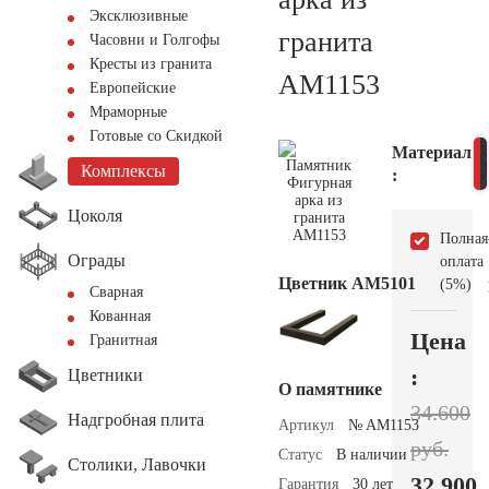
Эксклюзивные
гранита
Часовни и Голгофы
Кресты из гранита
AM1153
Европейские
Мраморные
Готовые со Скидкой
Материал
Комплексы
:
Цоколя
Полная
Ограды
оплата
Цветник АМ5101
(5%)
Сварная
Кованная
Цена
Гранитная
:
Цветники
О памятнике
34.600
Надгробная плита
Артикул
№ AM1153
руб.
Статус
В наличии
Столики, Лавочки
32.900
Гарантия
30 лет