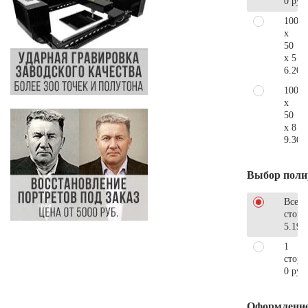
0 руб
100
x
50
x 5
6.200
100
x
50
x 8
9.300
Выбор поли
Все
стор
5.190
1
сторо
0 руб
Оформлени