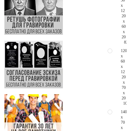
50
x
12
20
x
60
x
20
82.
120
x
60
x
12
20
x
70
x
20
108.
140
x
70
x