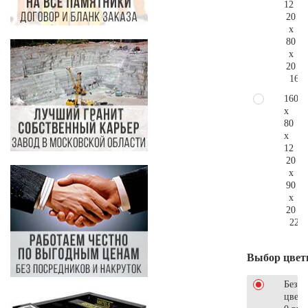
12
20
x
80
x
20
167.
160
x
80
x
12
20
x
90
x
20
220.
Выбор цвет
Без
цветн