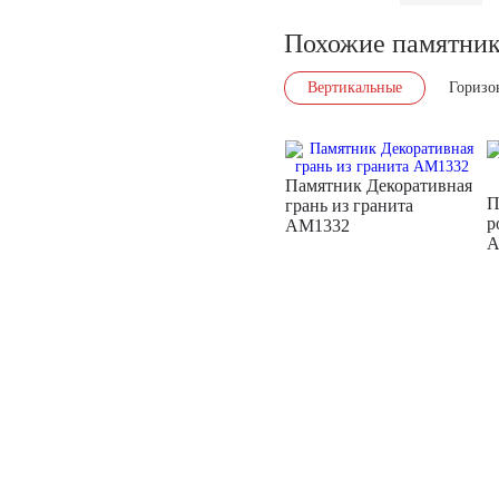
Похожие памятни
Вертикальные
Горизо
Памятник Декоративная
П
грань из гранита
р
AM1332
A