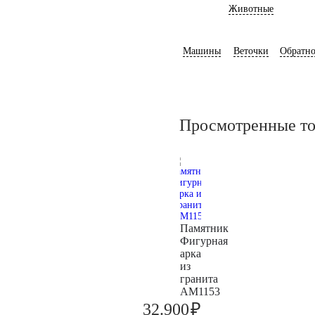
Животные
Машины
Веточки
Обратно
Просмотренные т
Памятник
Фигурная
арка
из
гранита
AM1153
₽
32.900
34.600