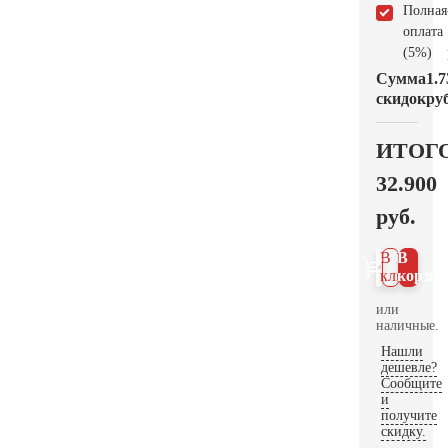
Полная
оплата
(5%)
Сумма
1.7
скидок
руб
ИТОГ
32.900
руб.
В 1
В
клик
корзин
или
наличные.
Нашли
дешевле?
Сообщите
и
получите
скидку.