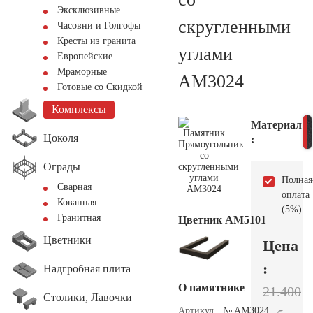
Эксклюзивные
скругленными
Часовни и Голгофы
Кресты из гранита
углами
Европейские
Мраморные
AM3024
Готовые со Скидкой
Комплексы
Материал
Цоколя
:
Ограды
Полная
Сварная
оплата
Кованная
(5%)
Гранитная
Цветник АМ5101
Цветники
Цена
:
Надгробная плита
О памятнике
21.400
Столики, Лавочки
Артикул
№ AM3024