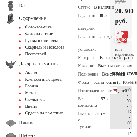
руб.
Вазы
Статус
В наличии
20.300
Гарантия
30 лет
Оформление
руб.
—
Фотокерамика
материал
В 1
В
Фото на стекле
Гарантия
3 года
клик
корзин
Буквы из металла
—
Скарпель и Позолота
или
установка
Пескоструй
наличные.
Материал
Карельский гранит
Декор на памятник
Качество
Высшая категория
Акрил
Размер сте
Полировка
Все стороны
Композитные цветы
СТЕ
Фаска
Техническая (1-10 мм.)
Бронза
40
Изготовление
от 14 дней
Металл
x
Вес
57 кг.
Скульптура
50
комплекта
Цветы
x 5
12
Ордена на памятник
Высота
52 см.
x
с
Плитка
60
тумбой
x
15
Щебень