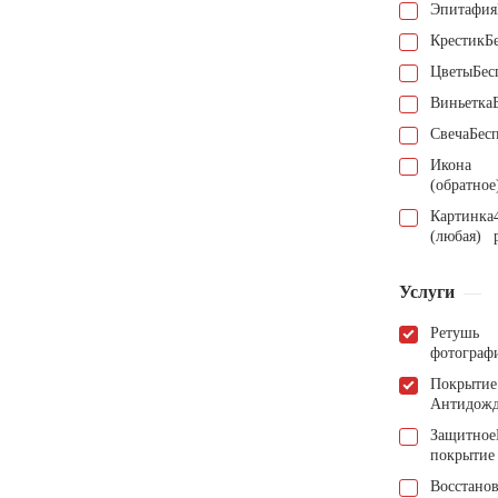
Эпитафия
Крестик
Б
Цветы
Бес
Виньетка
Свеча
Бес
Икона
(обратное
Картинка
(любая)
Услуги
Ретушь
фотограф
Покрытие
Антидож
Защитное
покрытие
Восстано