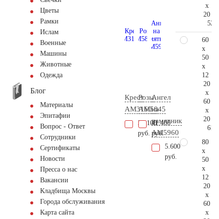
x
Цветы
20
Рамки
52.
Ислам
60
Военные
x
Машины
50
Животные
x
12
Одежда
20
Блог
x
Крест
Розы
Ангел
60
Материалы
AM3160
AM5845
на
x
Эпитафии
20
памятник
36.100
41.400
Вопрос - Ответ
61.
AM5960
руб.
руб.
Сотрудники
80
5.600
Сертификаты
x
руб.
Новости
50
x
Пресса о нас
12
Вакансии
20
Кладбища Москвы
x
Города обслуживания
60
x
Карта сайта