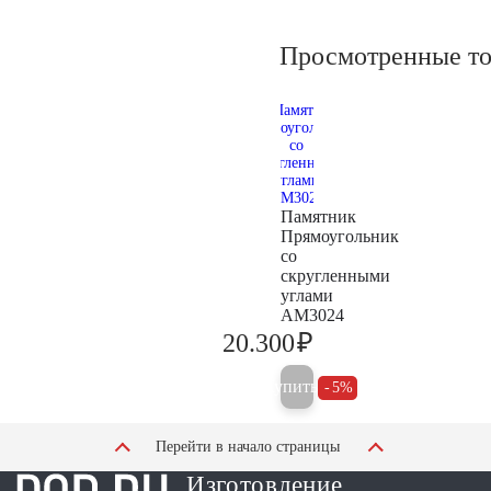
Просмотренные т
Памятник
Прямоугольник
со
скругленными
углами
AM3024
₽
20.300
21.400
Купить
5%
Перейти в начало страницы
Изготовление