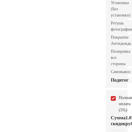
Установка
(Без
установки)
Ретушь
фотографи
Покрытие
Антидождь
Полировка
все
стороны
Самовывоз
Подитог
Полная
оплата
(5%)
Сумма
1.0
скидок
руб