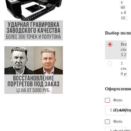
x
60
x 8
10.30
Выбор поли
Все
стор
3.210
1
сторо
0 руб
Оформлени
Фото
1 шт.
(Гравиров
4.900 
Фото