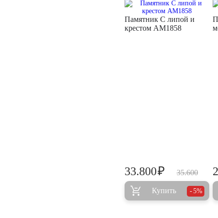
Памятник С липой и
П
крестом AM1858
м
₽
33.800
35.600
Купить
5%