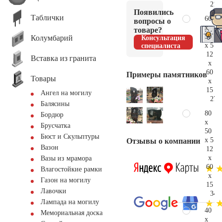
21.
Появились
Таблички
60
вопросы о
x
товаре?
50
Колумбарий
Консультация
x 5
специалиста
12
Вставка из гранита
x
60
Примеры памятников
Товары
x
15
Ангел на могилу
27.
Балясины
80
Бордюр
x
Брусчатка
50
Бюст и Скульптуры
x 5
Отзывы о компании
Вазон
12
x
Вазы из мрамора
60
Влагостойкие рамки
x
Газон на могилу
15
Лавочки
34.
Лампада на могилу
40
Мемориальная доска
x