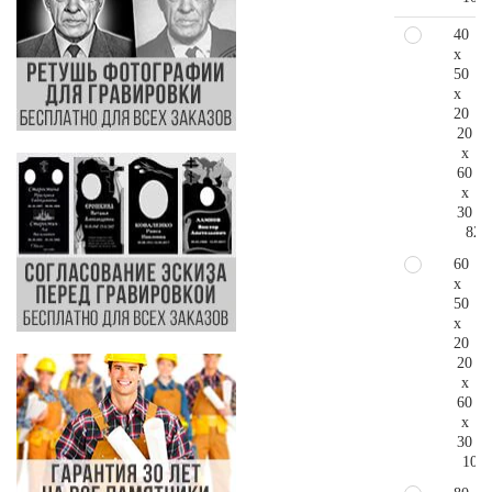
40
x
50
x
20
20
x
60
x
30
82.
60
x
50
x
20
20
x
60
x
30
103.