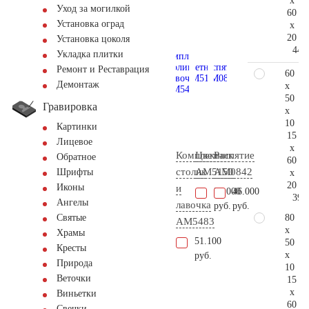
x
Уход за могилкой
60
Установка оград
x
20
Установка цоколя
44.
Укладка плитки
Ремонт и Реставрация
60
Демонтаж
x
50
Гравировка
x
10
Картинки
15
Лицевое
x
Комплект
Цветник
Распятие
Обратное
60
столик
AM5150
AM0842
Шрифты
x
20
Иконы
и
20.000
46.000
39.
Ангелы
лавочка
руб.
руб.
80
Святые
AM5483
x
Храмы
51.100
50
Кресты
x
руб.
Природа
10
Веточки
15
x
Виньетки
60
Свечки