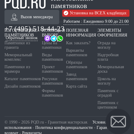
памятников
Установка на ВСЕХ кладбищах
Вызов менеджера
Работаем : Ежедневно 9:00 до 21:00
+7 (495) 518-44-23
ИЗГОТОВЛЕНИЕ
ПОМОЩЬ В
ПОЛЕЗНАЯ
ЭЛЕМЕНТЫ
ПАМЯТНИКОВ
ВЫБОРЕ
ИНФОРМАЦИЯ
ОФОРМЛЕНИЯ
Обратный звонок
Памятники из
Цены на
Как заказать?
Ограда на
гранита
памятники
могилу
Варианты
Мемориальный
Виды
памятников
Надгробная
комплекс
памятников
плита
Образцы
Памятники из
Проект
памятников
Мемориальная
мрамора
памятников
доска
Завод
Каталог памятников
Рисунки
памятников
Цоколь на
памятников
могилу
Дизайн памятников
Карта сайта
Формы
Памятник с
памятников
оградой
Памятник с
цветником
© 1990 - 2026 PQD.ru - Гранитная мастерская.
Условия
использования
-
Политика конфиденциальности
-
Гарантия и
возврат
-
Реквизиты