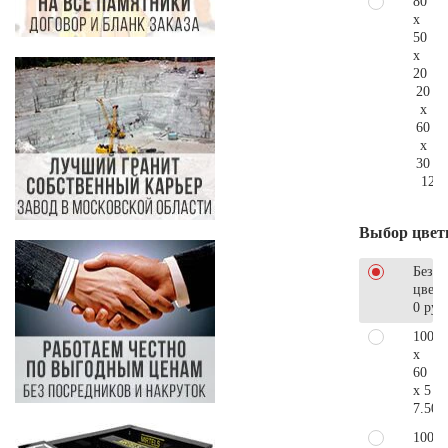
80
x
50
x
20
20
x
60
x
30
124.
Выбор цвет
Без
цветн
0 руб
100
x
60
x 5
7.500
100