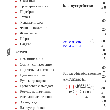
Скамейки
50
Благоустройство
Тротуарная плитка
x 8
Поребрик
15
x
Тумбы
60
Урна для праха
x
Фото на памятник
20
Фотоовалы
30.
Шары
60
Сaggiati
x
50
Услуги
x 8
15
Памятник в 3D
x
Эскиз - согласование
60
Портреты на памятник
x
Барельеф
Барельеф
Искусственные
Цветной портрет
20
AM5823
AM5754
цветы
Ручная гравировка
35.
AM0737
Гравировка с выездом
165.600
319.200
80
руб.
руб.
Ретушь на памятник
1.000
x
50
Восстановление фото
руб.
x 8
Антидождь
15
Благоустройство