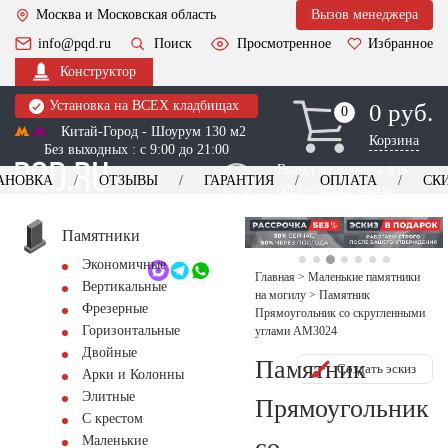
Москва и Московская область
Вызов менеджера
info@pqd.ru
Поиск
Просмотренное
Избранное
Конструктор
Установка на ВСЕХ кладбищах
0 руб.
0
0
Китай-Город - Шоурум 130 м2
Корзина
Без выходных : с 9:00 до 21:00
Выезд менеджера для
АНОВКА
ОТЗЫВЫ
ГАРАНТИЯ
ОПЛАТА
СК
оформления заказа
изготовление
Заказать выезд
памятников
+7 (495) 518-44-23
Памятники
Экономичные
Обратный звонок
Главная
>
Маленькие памятники
Вертикальные
на могилу
>
Памятник
Фрезерные
Прямоугольник со скругленными
Горизонтальные
углами AM3024
Двойные
Памятник
Создать эскиз
Арки и Колонны
Элитные
Прямоугольник
С крестом
со
Маленькие