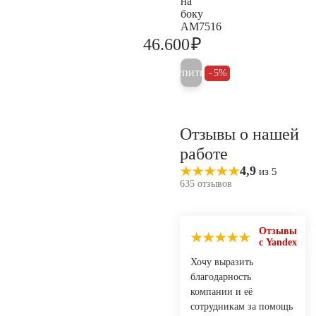
на
боку
AM7516
₽
46.600
49.000
Купить
5%
Отзывы о нашей
работе
4,9
из 5
635 отзывов
Отзывы
с Yandex
Хочу выразить
благодарность
компании и её
сотрудникам за помощь