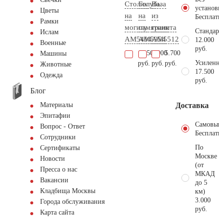
Столик
Голубь
Ваза
установ
Цветы
на
на
из
Бесплат
Рамки
могилу
памятник
гранита
Стандар
Ислам
AM5404
AM5954
AM5512
12.000
Военные
руб.
14.500
4.900
5.700
Машины
Усиленн
руб.
руб.
руб.
Животные
17.500
Одежда
руб.
Блог
Доставка
Материалы
Эпитафии
Самовы
Вопрос - Ответ
Бесплат
Сотрудники
По
Сертификаты
Москве
Новости
(от
Пресса о нас
МКАД
Вакансии
до 5
Кладбища Москвы
км)
3.000
Города обслуживания
руб.
Карта сайта