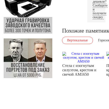
дешевле?
Сообщите
и
получите
скидку.
Похожие памятни
Вертикальные
Горизо
Стела с изогнутым
П
силуэтом, крестом и
к
свечой AM1650
к