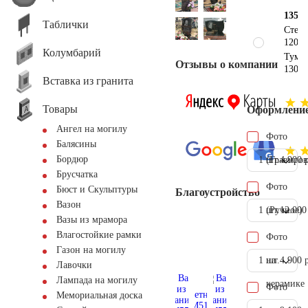
135х1
Таблички
Стел
120х1
Колумбарий
Тумб
Отзывы о компании
130х2
Вставка из гранита
Товары
Оформлени
Ангел на могилу
Фото
Балясины
Бордюр
1 шт.
(Гравиров
4.900 
Брусчатка
Фото
Бюст и Скульптуры
Благоустройство
Вазон
1 шт.
(Ручное)
12.000
Вазы из мрамора
Влагостойкие рамки
Фото
Газон на могилу
1 шт.
на
4.900 
Лавочки
Лампада на могилу
керамике
Фото
Мемориальная доска