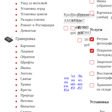
Икона
Уход за могилкой
(обратное
Установка оград
Картинка
Установка цоколя
Крест
Скорбящая
Брусчатка
(любая)
Укладка плитки
AM5873
AM5947
на
Ремонт и Реставрация
могилу
25.400
15.900
Услуги
Демонтаж
AM5661
руб.
руб.
Гравировка
Ретушь
10.000
фотограф
руб.
Картинки
Покрытие
Лицевое
Антидож
Обратное
Защитное
Шрифты
покрытие
Иконы
Восстано
Ангелы
фотограф
Святые
Храмы
Хранение
на складе
Кресты
Природа
Веточки
Установка
Виньетки
Без
Свечки