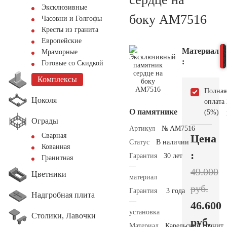
Эксклюзивные
боку AM7516
Часовни и Голгофы
Кресты из гранита
Европейские
Материал
Мраморные
:
Готовые со Скидкой
Комплексы
Полная
Цоколя
оплата
О памятнике
(5%)
Ограды
Артикул
№ AM7516
Сварная
Цена
Статус
В наличии
Кованная
:
Гарантия
30 лет
Гранитная
—
49.000
Цветники
материал
руб.
Гарантия
3 года
Надгробная плита
—
46.600
установка
Столики, Лавочки
руб.
Материал
Карельский гранит