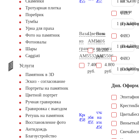
1 шт.
на
9.100 
Скамейки
Тротуарная плитка
стекле
ФИО
Поребрик
Тумбы
1 шт.
(Гравиров
3.500 
Урна для праха
Ваза
Цветник
Ваза
Фото на памятник
ФИО
из
AM5116
из
Фотоовалы
1 шт.
(Пескостр
4.500 
гранита
гранита
Шары
16.200
AM5532
AM5506
Сaggiati
руб.
ФИО
7.400
4.800
Услуги
1 шт.
(Скарпель
9.000 
руб.
руб.
Памятник в 3D
Эскиз - согласование
Доп. Оформ
Портреты на памятник
Цветной портрет
Эпитафия
Ручная гравировка
Крестик
Б
Гравировка с выездом
Цветы
Бес
Ретушь на памятник
Восстановление фото
Виньетка
Антидождь
Свеча
Бес
Благоустройство