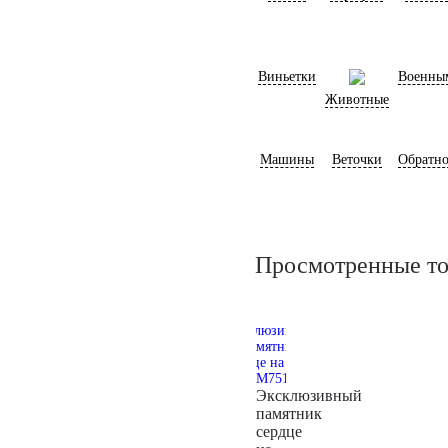
Виньетки
Военны
Животные
Машины
Веточки
Обратно
Просмотренные т
Эксклюзивный
памятник
сердце