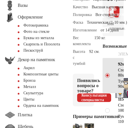
Вазы
Качество
Высшая категория
В 1
В
клик
корзин
Полировка
Все стороны
Оформление
Фаска
Техническая (1-10 мм.)
или
Фотокерамика
наличные.
Изготовление
от 14 дней
Фото на стекле
Вес
150 кг.
Буквы из металла
комплекта
Скарпель и Позолота
Возможные
Пескоструй
Высота
92 см.
ЭЛЕ
с
Декор на памятник
тумбой
92х80
Акрил
Стел
Композитные цветы
80х80
Появились
Бронза
Тумб
вопросы о
90х15
Металл
товаре?
Скульптура
Консультация
115х1
Цветы
специалиста
Стел
Ордена на памятник
100х1
Плитка
Примеры памятников
Тумб
110х2
Щебень