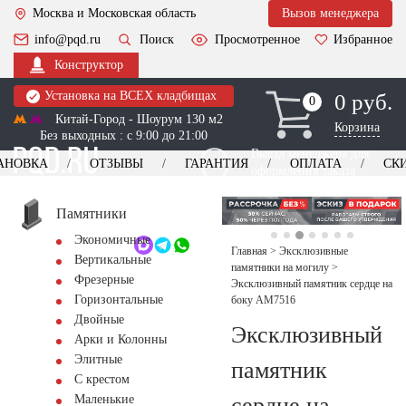
Москва и Московская область
Вызов менеджера
info@pqd.ru
Поиск
Просмотренное
Избранное
Конструктор
Установка на ВСЕХ кладбищах
0 руб.
0
0
Китай-Город - Шоурум 130 м2
Корзина
Без выходных : с 9:00 до 21:00
Выезд менеджера для
АНОВКА
ОТЗЫВЫ
ГАРАНТИЯ
ОПЛАТА
СК
оформления заказа
изготовление
Заказать выезд
памятников
+7 (495) 518-44-23
Памятники
Экономичные
Обратный звонок
Главная
>
Эксклюзивные
Вертикальные
памятники на могилу
>
Фрезерные
Эксклюзивный памятник сердце на
Горизонтальные
боку AM7516
Двойные
Эксклюзивный
Арки и Колонны
Элитные
памятник
С крестом
сердце на
Маленькие