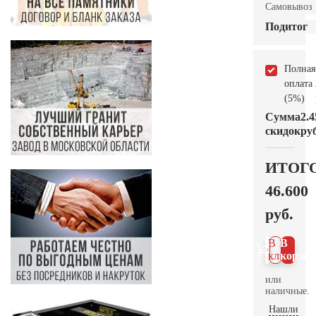
Самовывоз
Подитог
Полная
оплата
(5%)
Сумма
2.4
скидок
руб
ИТОГ
46.600
руб.
В 1
В
клик
корзин
или
наличные.
Нашли