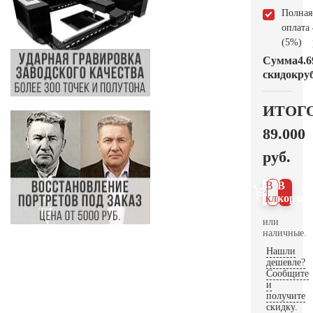
Полная
оплата
(5%)
Сумма
4.6
скидок
руб
ИТОГ
89.000
руб.
В 1
В
клик
корзин
или
наличные.
Нашли
дешевле?
Сообщите
и
получите
скидку.