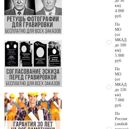
до 50
км)
4.000
руб.
По
МО
(от
МКАД
до 100
км)
5.000
руб.
По
МО
(от
МКАД
до 150
км)
7.000
руб.
По
России
(любой