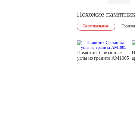
Похожие памятни
Вертикальные
Горизо
Памятник Срезанные
П
углы из гранита AM1005
а