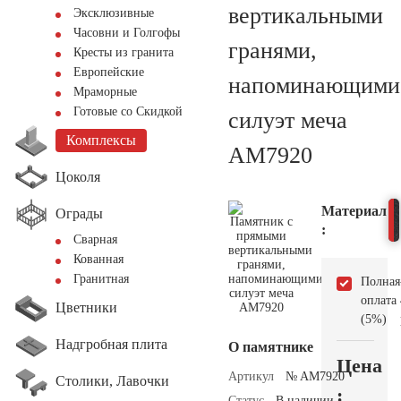
вертикальными
Эксклюзивные
Часовни и Голгофы
гранями,
Кресты из гранита
Европейские
напоминающими
Мраморные
Готовые со Скидкой
силуэт меча
Комплексы
AM7920
Цоколя
Материал
Ограды
:
Сварная
Кованная
Гранитная
Полная
оплата
Цветники
(5%)
Надгробная плита
О памятнике
Цена
Артикул
№ AM7920
Столики, Лавочки
:
Статус
В наличии