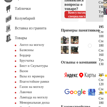
Появились
Стел
вопросы о
130х3
Таблички
товаре?
Тумб
Консультация
110х1
специалиста
Колумбарий
195х1
Вставка из гранита
Примеры памятников
Стел
100х5
Товары
Стел
Ангел на могилу
180х4
Балясины
Стел
160х4
Бордюр
Тумб
Брусчатка
Отзывы о компании
130х2
Бюст и Скульптуры
Вазон
215х1
Вазы из мрамора
Стел
Влагостойкие рамки
120х6
Газон на могилу
Стел
Лавочки
200х5
Лампада на могилу
Стел
Мемориальная доска
180х5
Благоустройство