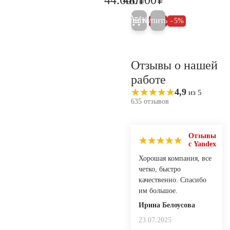
46.900
50.600
Купить
Купить
5%
5%
Отзывы о нашей
работе
4,9
из 5
635 отзывов
Отзывы
с Yandex
Хорошая компания, все
четко, быстро
качественно. Спасибо
им большое.
Ирина Белоусова
23.07.2025