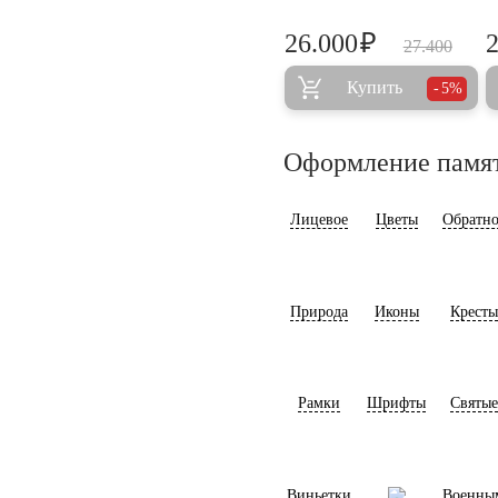
₽
26.000
27.400
Купить
5%
Оформление памя
Лицевое
Цветы
Обратно
Природа
Иконы
Кресты
Рамки
Шрифты
Святые
Виньетки
Военны