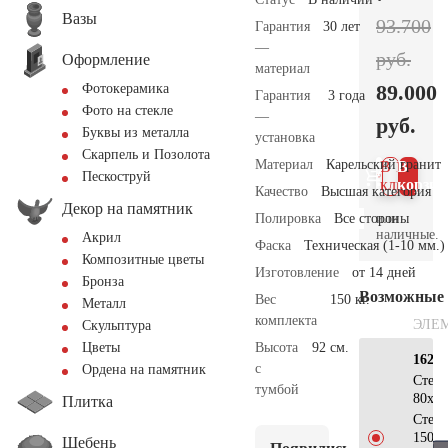
Вазы
93.700
Гарантия
30 лет
—
руб.
Оформление
материал
89.000
Фотокерамика
Гарантия
3 года
Фото на стекле
—
руб.
Буквы из металла
установка
Скарпель и Позолота
Материал
Карельский гранит
В 1
В
Пескоструй
клик
корзин
Качество
Высшая категория
Декор на памятник
Полировка
Все стороны
или
наличные.
Акрил
Фаска
Техническая (1-10 мм.)
Композитные цветы
Изготовление
от 14 дней
Бронза
Возможные
Вес
150 кг.
Металл
комплекта
ЭЛЕ
Скульптура
Высота
92 см.
Цветы
162х1
с
Ордена на памятник
Стел
тумбой
80х40
Плитка
Стел
150х3
Щебень