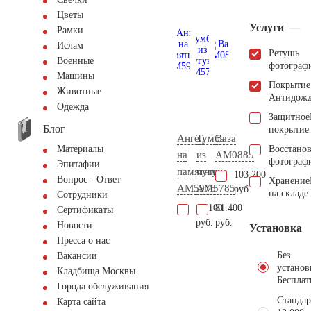
Цветы
Услуги
Рамки
Ислам
Ретушь
Военные
фотограф
Машины
Покрытие
Животные
Антидож
Одежда
Защитное
Блог
покрытие
Ангел
Тумба
Ваза
Восстано
Материалы
на
из
AM0885
фотограф
Эпитафии
памятник
чугуна
103.200
Вопрос - Ответ
Хранение
AM5976
AM5785
руб.
на складе
Сотрудники
18.100
81.400
Сертификаты
руб.
руб.
Новости
Установка
Пресса о нас
Без
Вакансии
установ
Кладбища Москвы
Бесплат
Города обслуживания
Стандар
Карта сайта