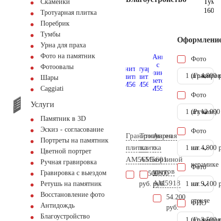
Тумб
Скамейки
160х2
Тротуарная плитка
Поребрик
Тумбы
Оформлени
Урна для праха
Фото на памятник
Фото
Фотоовалы
1 шт.
(Гравиров
4.900 
Шары
Сaggiati
Фото
Услуги
1 шт.
(Ручное)
12.000
Памятник в 3D
Эскиз - согласование
Фото
Гранитная
Тротуарная
Ангел
Портреты на памятник
плитка
плитка
с
1 шт.
на
4.900 
Цветной портрет
AM5655
AM5601
корзиной
Ручная гравировка
керамике
Фото
цветов
Гравировка с выездом
34.500
2.800
AM5918
руб.
руб.
1 шт.
на
9.100 
Ретушь на памятник
Восстановление фото
54.200
стекле
ФИО
Антидождь
руб.
Благоустройство
1 шт.
(Гравиров
3.500 