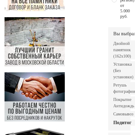
регион)
от
5.000
руб.
Вы выбра
Двойной
памятник
(162х100)
Установка
(Без
установки)
Ретушь
фотографи
Покрытие
Антидождь
Самовывоз
Подитог