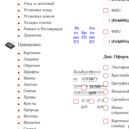
Уход за могилкой
Установка оград
ФИО
Установка цоколя
1 шт.
(Пескостр
4.500 
Укладка плитки
Ремонт и Реставрация
ФИО
Демонтаж
1 шт.
(Скарпель
9.000 
Гравировка
Картинки
Доп. Оформ
Лицевое
Обратное
Эпитафия
Ваза
Крест
Ангел
Шрифты
Крестик
Б
Иконы
из
AM5879
на
Цветы
Бес
Ангелы
гранита
памятник
24.300
Святые
Виньетка
AM5553
AM5950
руб.
Храмы
Свеча
Бес
11.100
27.600
Кресты
руб.
руб.
Икона
Природа
(обратное
Веточки
Картинка
Виньетки
(любая)
Свечки