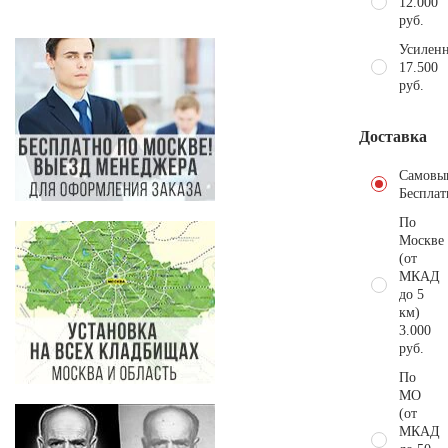
12.000
руб.
Усиленн
17.500
руб.
Доставка
Самовы
Бесплат
По
Москве
(от
МКАД
до 5
км)
3.000
руб.
По
МО
(от
МКАД