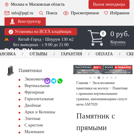
Москва и Московская область
Вызов менеджера
info@pqd.ru
Поиск
Просмотренное
Избранное
Конструктор
Установка на ВСЕХ кладбищах
0 руб.
0
0
Китай-Город - Шоурум 130 м2
Корзина
Без выходных : с 9:00 до 21:00
Выезд менеджера для
АНОВКА
ОТЗЫВЫ
ГАРАНТИЯ
ОПЛАТА
СК
оформления заказа
изготовление
Заказать выезд
памятников
+7 (495) 518-44-23
Памятники
Экономичные
Обратный звонок
Главная
>
Эксклюзивные
Вертикальные
памятники на могилу
>
Памятник
Фрезерные
с прямыми вертикальными
Горизонтальные
гранями, напоминающими силуэт
меча AM7920
Двойные
Арки и Колонны
Памятник с
Элитные
С крестом
прямыми
Маленькие