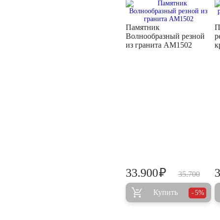
Памятник
П
Волнообразный резной
р
из гранита AM1502
к
₽
33.900
35.700
Купить
5%