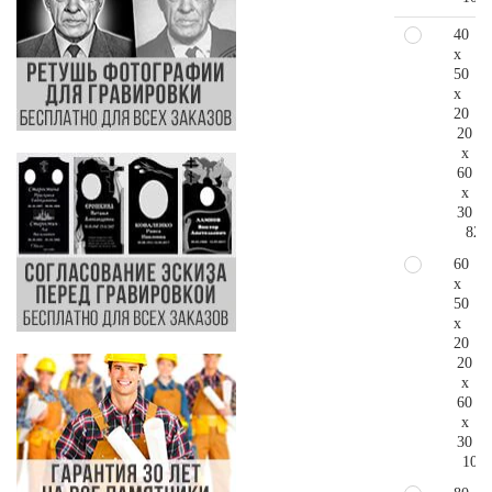
40
x
50
x
20
20
x
60
x
30
82.
60
x
50
x
20
20
x
60
x
30
103.