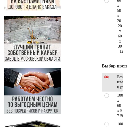
80
x
50
x
20
20
x
60
x
30
124.
Выбор цвет
Без
цветн
0 руб
100
x
60
x 5
7.500
100