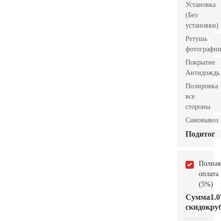
Установка
(Без
установки)
Ретушь
фотографи
Покрытие
Антидождь
Полировка
все
стороны
Самовывоз
Подитог
Полная
оплата
(5%)
Сумма
1.0
скидок
руб