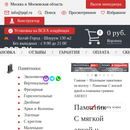
Москва и Московская область
Вызов менеджера
info@pqd.ru
Поиск
Просмотренное
Избранное
Конструктор
Установка на ВСЕХ кладбищах
0 руб.
0
0
Китай-Город - Шоурум 130 м2
Корзина
Без выходных : с 9:00 до 21:00
Выезд менеджера для
АНОВКА
ОТЗЫВЫ
ГАРАНТИЯ
ОПЛАТА
СК
оформления заказа
изготовление
Заказать выезд
памятников
+7 (495) 518-44-23
Памятники
Экономичные
Обратный звонок
Главная
>
Маленькие памятники
Вертикальные
на могилу
>
Памятник С мягкой
Фрезерные
аркой и плавными гранями
Горизонтальные
AM3013
Двойные
Памятник
Создать эскиз
Арки и Колонны
Элитные
С мягкой
С крестом
аркой и
Маленькие