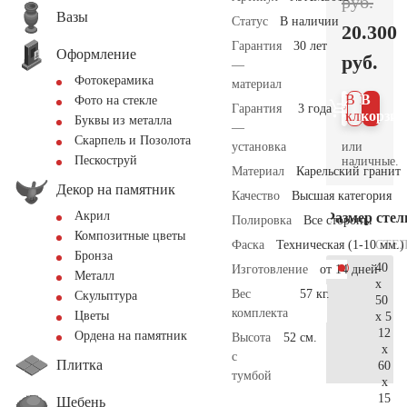
руб.
Вазы
Статус
В наличии
20.300
Гарантия
30 лет
Оформление
руб.
—
Фотокерамика
материал
В 1
В
Фото на стекле
Гарантия
3 года
клик
корзин
Буквы из металла
—
Скарпель и Позолота
или
установка
Пескоструй
наличные.
Материал
Карельский гранит
Декор на памятник
Качество
Высшая категория
Акрил
Размер сте
Полировка
Все стороны
Композитные цветы
СТЕ
Фаска
Техническая (1-10 мм.)
Бронза
40
Изготовление
от 14 дней
Металл
x
Вес
57 кг.
Скульптура
50
комплекта
Цветы
x 5
12
Ордена на памятник
Высота
52 см.
x
с
Плитка
60
тумбой
x
15
Щебень