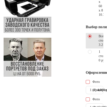
x
60
x 8
10.30
Выбор поли
Все
стор
3.210
1
сторо
0 руб
Оформлени
Фото
1 шт.
(Гравиров
4.900 
Фото