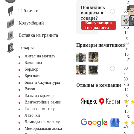
21.
Появились
Таблички
60
вопросы о
x
товаре?
50
Колумбарий
Консультация
x 5
специалиста
12
Вставка из гранита
x
60
Примеры памятников
Товары
x
15
Ангел на могилу
27.
Балясины
80
Бордюр
x
Брусчатка
50
Бюст и Скульптуры
x 5
Отзывы о компании
Вазон
12
x
Вазы из мрамора
60
Влагостойкие рамки
x
Газон на могилу
15
Лавочки
34.
Лампада на могилу
40
Мемориальная доска
x