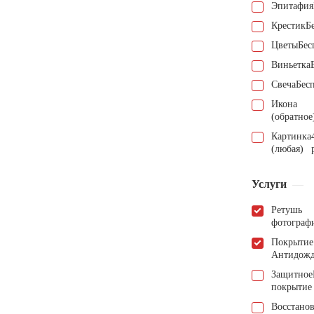
Эпитафия
Крестик
Б
Цветы
Бес
Виньетка
Свеча
Бес
Икона
(обратное
Картинка
(любая)
Услуги
Ретушь
фотограф
Покрытие
Антидож
Защитное
покрытие
Восстано