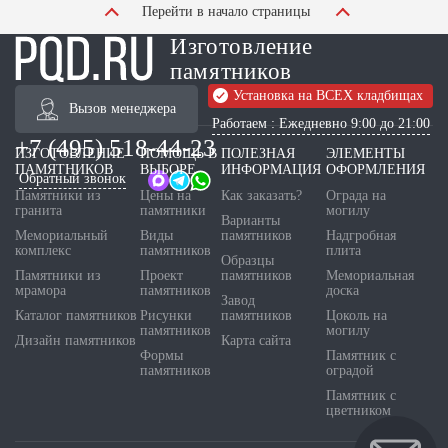
Перейти в начало страницы
Изготовление
памятников
Установка на ВСЕХ кладбищах
Вызов менеджера
Работаем : Ежедневно 9:00 до 21:00
+7 (495) 518-44-23
ИЗГОТОВЛЕНИЕ
ПОМОЩЬ В
ПОЛЕЗНАЯ
ЭЛЕМЕНТЫ
ПАМЯТНИКОВ
ВЫБОРЕ
ИНФОРМАЦИЯ
ОФОРМЛЕНИЯ
Обратный звонок
Памятники из
Цены на
Как заказать?
Ограда на
гранита
памятники
могилу
Варианты
Мемориальный
Виды
памятников
Надгробная
комплекс
памятников
плита
Образцы
Памятники из
Проект
памятников
Мемориальная
мрамора
памятников
доска
Завод
Каталог памятников
Рисунки
памятников
Цоколь на
памятников
могилу
Дизайн памятников
Карта сайта
Формы
Памятник с
памятников
оградой
Памятник с
цветником