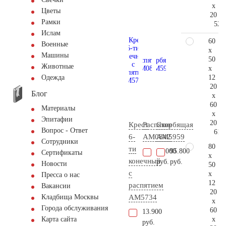
x
Цветы
20
Рамки
52.
Ислам
60
Военные
x
Машины
50
Животные
x
12
Одежда
20
Блог
x
60
Материалы
x
Эпитафии
20
Крест
Распятие
Скорбящая
Вопрос - Ответ
61.
6-
AM0842
AM5959
Сотрудники
80
ти
46.000
95.800
Сертификаты
x
конечный
руб.
руб.
Новости
50
с
x
Пресса о нас
12
распятием
Вакансии
20
AM5734
Кладбища Москвы
x
Города обслуживания
60
13.900
x
Карта сайта
руб.