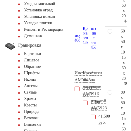
x
Уход за могилкой
60
Установка оград
x
20
Установка цоколя
44.
Укладка плитки
Ремонт и Реставрация
60
Демонтаж
x
50
Гравировка
x
10
Картинки
15
Лицевое
x
Обратное
60
Иисус
Крест
Ангел
Шрифты
x
20
Иконы
AM0848
на
на
39.
Ангелы
памятник
шаре
8.800
80
Святые
AM5916
с
руб.
x
Храмы
птичкой
1.400
50
Кресты
AM5923
x
руб.
Природа
10
41.500
Веточки
15
руб.
x
Виньетки
60
Свечки