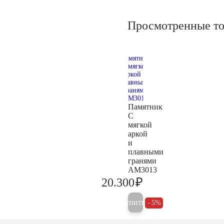
Просмотренные т
Памятник
С
мягкой
аркой
и
плавными
гранями
AM3013
₽
20.300
21.400
Купить
5%