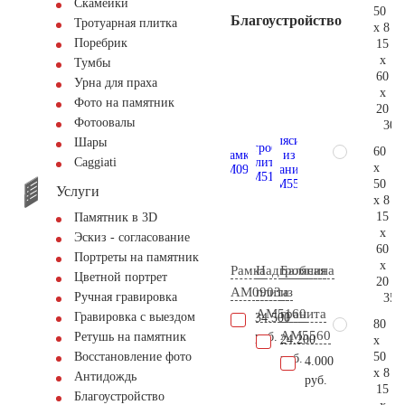
Скамейки
50
Благоустройство
Тротуарная плитка
x 8
Поребрик
15
x
Тумбы
60
Урна для праха
x
Фото на памятник
20
Фотоовалы
30.
Шары
60
Сaggiati
x
50
Услуги
x 8
15
Памятник в 3D
x
Эскиз - согласование
60
Портреты на памятник
x
Рамка
Надгробная
Балясина
Цветной портрет
20
AM0903
плита
из
Ручная гравировка
35.
AM5160
гранита
Гравировка с выездом
34.500
80
AM5560
руб.
Ретушь на памятник
24.200
x
50
Восстановление фото
руб.
4.000
x 8
Антидождь
руб.
15
Благоустройство