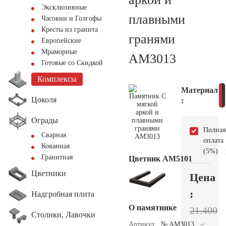
Эксклюзивные
плавными
Часовни и Голгофы
Кресты из гранита
гранями
Европейские
Мраморные
AM3013
Готовые со Скидкой
Комплексы
Материал
Цоколя
:
Ограды
Полная
Сварная
оплата
Кованная
(5%)
Гранитная
Цветник АМ5101
Цветники
Цена
:
Надгробная плита
О памятнике
21.400
Столики, Лавочки
Артикул
№ AM3013