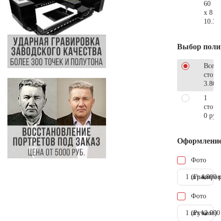
60
x 8
10.30
Выбор поли
Все
стор
3.800
1
сторо
0 руб
Оформлени
Фото
1 шт.
(Гравиров
4.900 
Фото
1 шт.
(Ручное)
12.000