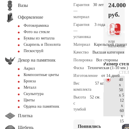
24.000
Гарантия
30 лет
Вазы
—
руб.
Оформление
материал
Гарантия
3 года
Фотокерамика
В 1
В
—
клик
корзин
Фото на стекле
установка
Буквы из металла
или
Материал
Карельский гранит
Скарпель и Позолота
наличные.
Пескоструй
Качество
Высшая категория
Декор на памятник
Полировка
Все стороны
Размер сте
Фаска
Техническая (1-10 мм.)
Акрил
СТЕ
Композитные цветы
Изготовление
от 14 дней
40
Бронза
Вес
57 кг.
x
Металл
комплекта
50
Скульптура
x 5
Высота
52 см.
Цветы
12
с
x
Ордена на памятник
тумбой
60
Плитка
x
15
Появились
25.
Щебень