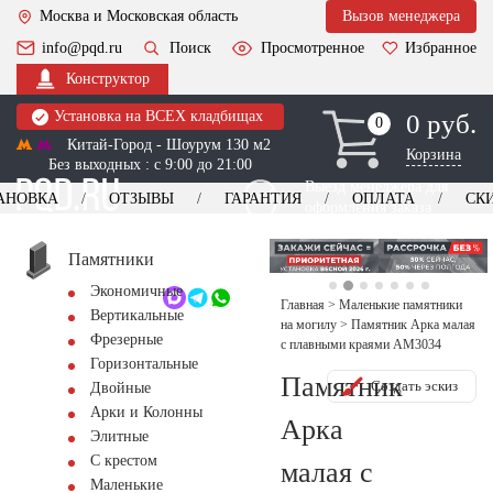
Москва и Московская область
Вызов менеджера
info@pqd.ru
Поиск
Просмотренное
Избранное
Конструктор
Установка на ВСЕХ кладбищах
0 руб.
0
0
Китай-Город - Шоурум 130 м2
Корзина
Без выходных : с 9:00 до 21:00
Выезд менеджера для
АНОВКА
ОТЗЫВЫ
ГАРАНТИЯ
ОПЛАТА
СК
оформления заказа
изготовление
Заказать выезд
памятников
+7 (495) 518-44-23
Памятники
Экономичные
Обратный звонок
Главная
>
Маленькие памятники
Вертикальные
на могилу
>
Памятник Арка малая
Фрезерные
с плавными краями AM3034
Горизонтальные
Памятник
Создать эскиз
Двойные
Арки и Колонны
Арка
Элитные
С крестом
малая с
Маленькие