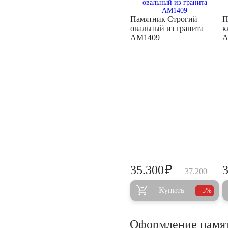
Памятник Строгий
П
овальный из гранита
к
AM1409
A
₽
35.300
37.200
Купить
5%
Оформление памя