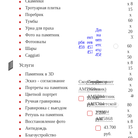
Скамейки
x 8
Тротуарная плитка
15
Поребрик
x
60
Тумбы
x
Урна для праха
20
Фото на памятник
33.
Фотоовалы
60
Шары
x
Сaggiati
50
x 8
Услуги
15
x
Памятник в 3D
60
Эскиз - согласование
Скорбящая
Серпентинит
Декор
x
Портреты на памятник
AM5959
(змеевик)
на
20
Цветной портрет
40.
АМ5704
памятник
95.800
Ручная гравировка
AM5704
Советской
руб.
80
Гравировка с выездом
x
звезды
2.200
Ретушь на памятник
50
AM5868
руб.
x 8
Восстановление фото
15
43.700
Антидождь
x
руб.
Благоустройство