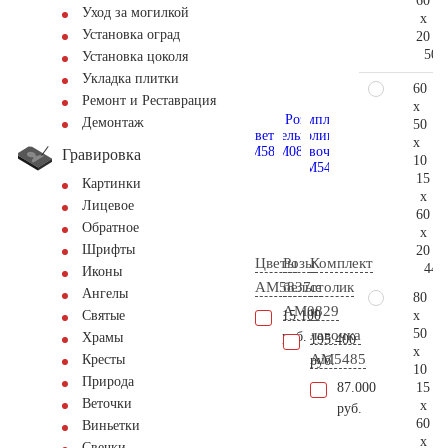
60
Уход за могилкой
x
Установка оград
20
50.
Установка цоколя
Укладка плитки
60
Ремонт и Реставрация
x
Демонтаж
50
x
Гравировка
10
15
Картинки
x
Лицевое
60
Обратное
x
Шрифты
20
Цветы
Розы
Комплект
44.
Иконы
AM5837
белые
столик
Ангелы
80
AM0829
и
x
15.100
Святые
50
лавочка
руб.
Храмы
195.400
x
AM5485
Кресты
руб.
10
Природа
15
87.000
Веточки
x
руб.
60
Виньетки
x
Свечки