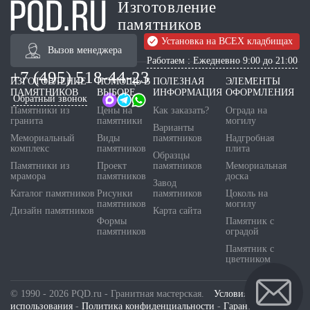
Изготовление
памятников
Установка на ВСЕХ кладбищах
Вызов менеджера
Работаем : Ежедневно 9:00 до 21:00
+7 (495) 518-44-23
ИЗГОТОВЛЕНИЕ
ПОМОЩЬ В
ПОЛЕЗНАЯ
ЭЛЕМЕНТЫ
ПАМЯТНИКОВ
ВЫБОРЕ
ИНФОРМАЦИЯ
ОФОРМЛЕНИЯ
Обратный звонок
Памятники из
Цены на
Как заказать?
Ограда на
гранита
памятники
могилу
Варианты
Мемориальный
Виды
памятников
Надгробная
комплекс
памятников
плита
Образцы
Памятники из
Проект
памятников
Мемориальная
мрамора
памятников
доска
Завод
Каталог памятников
Рисунки
памятников
Цоколь на
памятников
могилу
Дизайн памятников
Карта сайта
Формы
Памятник с
памятников
оградой
Памятник с
цветником
© 1990 - 2026 PQD.ru - Гранитная мастерская.
Условия
использования
-
Политика конфиденциальности
-
Гарантия и