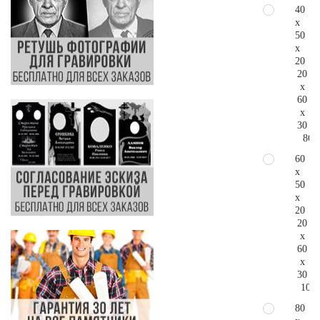
40
x
50
x
20
20
x
60
x
30
86.
60
x
50
x
20
20
x
60
x
30
108.
80