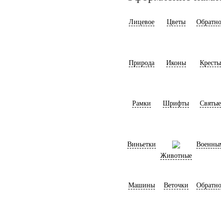
Лицевое
Цветы
Обратно
Природа
Иконы
Кресты
Рамки
Шрифты
Святые
Виньетки
Военны
Животные
Машины
Веточки
Обратно