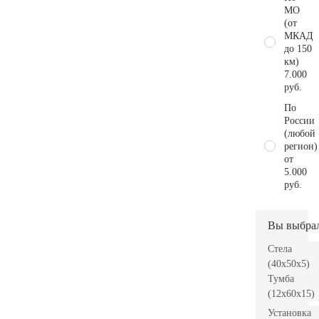
МО
(от
МКАД
до 150
км)
7.000
руб.
По
России
(любой
регион)
от
5.000
руб.
Вы выбра
Стела
(40x50x5)
Тумба
(12x60x15)
Установка