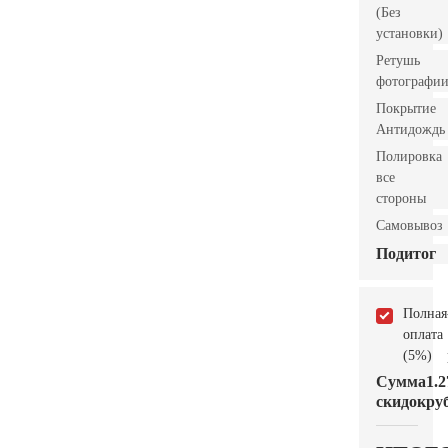
(Без
установки)
Ретушь
фотографи
Покрытие
Антидождь
Полировка
все
стороны
Самовывоз
Подитог
Полная
оплата
(5%)
Сумма
1.2
скидок
руб