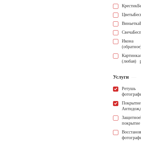
Крестик
Б
Цветы
Бес
Виньетка
Свеча
Бес
Икона
(обратное
Картинка
(любая)
Услуги
Ретушь
фотограф
Покрытие
Антидож
Защитное
покрытие
Восстано
фотограф