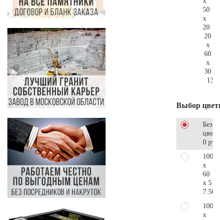
x
50
x
20
20
x
60
x
30
131.
Выбор цвет
Без
цветн
0 руб
100
x
60
x 5
7.500
100
x