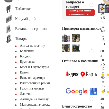
вопросы о
60
товаре?
Таблички
x
Консультация
50
специалиста
x 5
Колумбарий
12
x
Примеры памятников
Вставка из гранита
60
x
Товары
15
32.
Ангел на могилу
Балясины
80
x
Бордюр
50
Отзывы о компании
Брусчатка
x 5
Бюст и Скульптуры
12
Вазон
x
60
Вазы из мрамора
x
Влагостойкие рамки
15
Газон на могилу
40.
Лавочки
40
Лампада на могилу
x
Мемориальная доска
Благоустройство
50