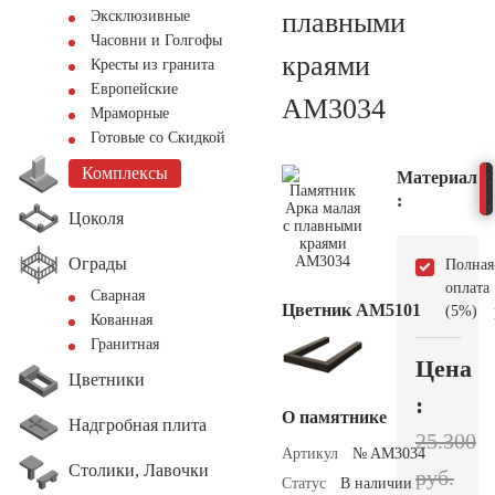
плавными
Эксклюзивные
Часовни и Голгофы
краями
Кресты из гранита
Европейские
AM3034
Мраморные
Готовые со Скидкой
Комплексы
Материал
:
Цоколя
Ограды
Полная
оплата
Сварная
Цветник АМ5101
(5%)
Кованная
Гранитная
Цена
Цветники
:
О памятнике
Надгробная плита
25.300
Артикул
№ AM3034
Столики, Лавочки
руб.
Статус
В наличии