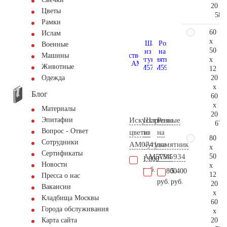
20
Цветы
58.
Рамки
60
Ислам
x
Военные
50
Машины
x
Животные
12
20
Одежда
x
Блог
60
x
Материалы
20
Искусственные
Шар
Розы
Эпитафии
67.
Вопрос - Ответ
цветы
из
на
80
Сотрудники
AM0741
чугуна
памятник
x
Сертификаты
50
AM5794
AM5934
1.000
Новости
x
руб.
25.800
5.400
12
Пресса о нас
руб.
руб.
20
Вакансии
x
Кладбища Москвы
60
Города обслуживания
x
20
Карта сайта