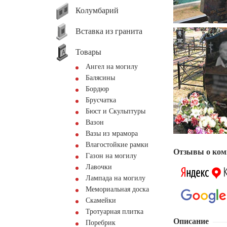
Колумбарий
Вставка из гранита
Товары
Ангел на могилу
Балясины
Бордюр
Брусчатка
Бюст и Скульптуры
Вазон
Вазы из мрамора
Влагостойкие рамки
Отзывы о ком
Газон на могилу
Лавочки
Лампада на могилу
Мемориальная доска
Скамейки
Тротуарная плитка
Описание
Поребрик