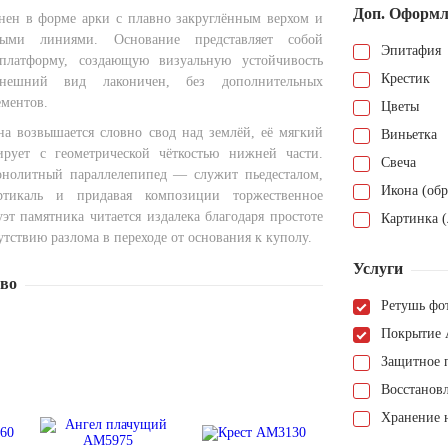
Доп. Оформл
ен в форме арки с плавно закруглённым верхом и
ыми линиями. Основание представляет собой
Эпитафия
платформу, создающую визуальную устойчивость
Крестик
нешний вид лаконичен, без дополнительных
ементов.
Цветы
на возвышается словно свод над землёй, её мягкий
Виньетка
ирует с геометрической чёткостью нижней части.
Свеча
нолитный параллелепипед — служит пьедесталом,
Икона (обр
ртикаль и придавая композиции торжественное
эт памятника читается издалека благодаря простоте
Картинка (
тствию разлома в переходе от основания к куполу.
Услуги
тво
Ретушь фо
Покрытие 
Защитное 
Восстанов
Хранение н