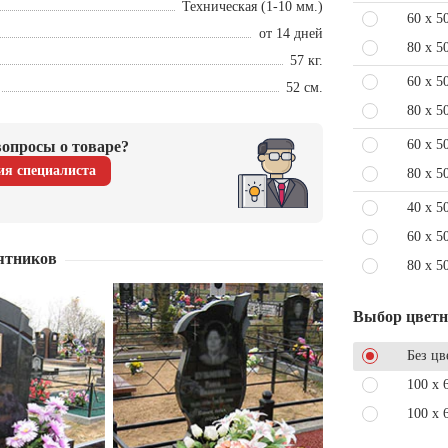
Техническая (1-10 мм.)
60 x 5
от 14 дней
80 x 5
57 кг.
60 x 5
52 см.
80 x 5
60 x 5
опросы о товаре?
ия специалиста
80 x 5
40 x 5
60 x 5
ятников
80 x 5
Выбор цвет
Без цв
100 x 
100 x 