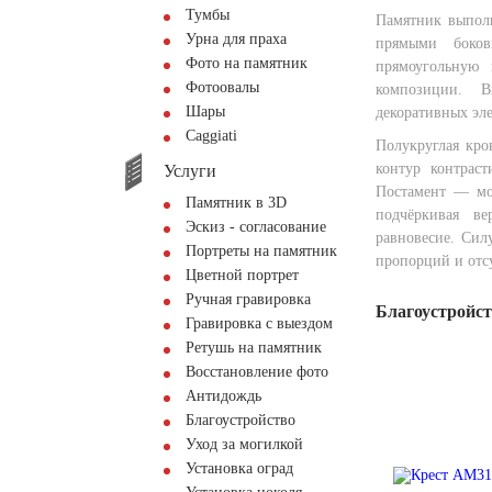
Тумбы
Памятник выполн
Урна для праха
прямыми боков
Фото на памятник
прямоугольную 
Фотоовалы
композиции. В
Шары
декоративных эл
Сaggiati
Полукруглая кро
контур контраст
Услуги
Постамент — мо
Памятник в 3D
подчёркивая ве
Эскиз - согласование
равновесие. Силу
Портреты на памятник
пропорций и отсу
Цветной портрет
Ручная гравировка
Благоустройс
Гравировка с выездом
Ретушь на памятник
Восстановление фото
Антидождь
Благоустройство
Уход за могилкой
Установка оград