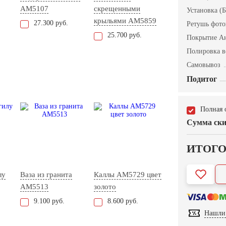
AM5107
скрещенными
Установка (Б
крыльями AM5859
27.300 руб.
Ретушь фот
25.700 руб.
Покрытие А
Полировка в
Самовывоз
Подитог
Полная 
Сумма ски
ИТОГ
лу
Ваза из гранита
Каллы AM5729 цвет
AM5513
золото
9.100 руб.
8.600 руб.
Нашли 