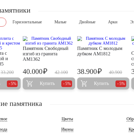
памятники
Горизонтальные
Малые
Двойные
Арки
Э
Памятник Свободный
Памятник С молодым
та с
С
изгиб из гранита
дубком AM1812
ой и
с
AM1362
85
с
₽
₽
40.000
38.900
33.200
42.100
40.900
ь
Купить
Купить
5%
5%
5%
ие памятника
евое
Цветы
Обр
рода
Иконы
Кр