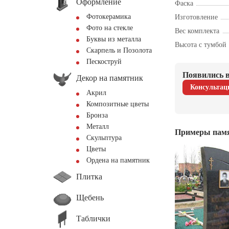
Оформление
Фаска
Фотокерамика
Изготовление
Фото на стекле
Вес комплекта
Буквы из металла
Высота с тумбой
Скарпель и Позолота
Пескоструй
Появились в
Декор на памятник
Консультац
Акрил
Композитные цветы
Бронза
Металл
Примеры пам
Скульптура
Цветы
Ордена на памятник
Плитка
Щебень
Таблички