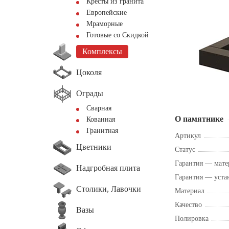
Кресты из гранита
Европейские
Мраморные
Готовые со Скидкой
Комплексы
Цоколя
Ограды
Сварная
О памятнике
Кованная
Гранитная
Артикул
Цветники
Статус
Гарантия — мате
Надгробная плита
Гарантия — уста
Столики, Лавочки
Материал
Качество
Вазы
Полировка