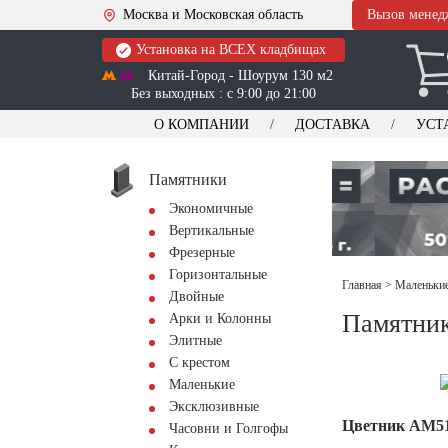
Москва и Московская область
Вызов менед
Установка на ВСЕХ кладбищах
Китай-Город - Шоурум 130 м2
Без выходных : с 9:00 до 21:00
О КОМПАНИИ
ДОСТАВКА
УСТ
Памятники
Экономичные
Вертикальные
Фрезерные
Горизонтальные
Главная
>
Маленькие
Двойные
Памятник
Арки и Колонны
Элитные
С крестом
Маленькие
Эксклюзивные
Цветник АМ5
Часовни и Голгофы