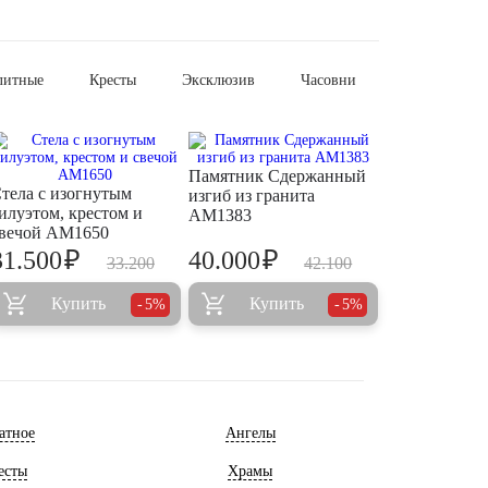
литные
Кресты
Эксклюзив
Часовни
Памятник Сдержанный
тела с изогнутым
изгиб из гранита
илуэтом, крестом и
AM1383
вечой AM1650
₽
₽
31.500
40.000
33.200
42.100
Купить
Купить
5%
5%
атное
Ангелы
есты
Храмы