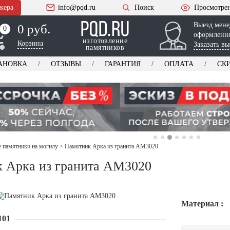
жера
info@pqd.ru
Поиск
Просмотре
Выезд мене
0 руб.
0
0
оформления
изготовление
Корзина
Заказать вы
памятников
АНОВКА
ОТЗЫВЫ
ГАРАНТИЯ
ОПЛАТА
СК
 памятники на могилу
>
Памятник Арка из гранита AM3020
 Арка из гранита AM3020
Материал :
101