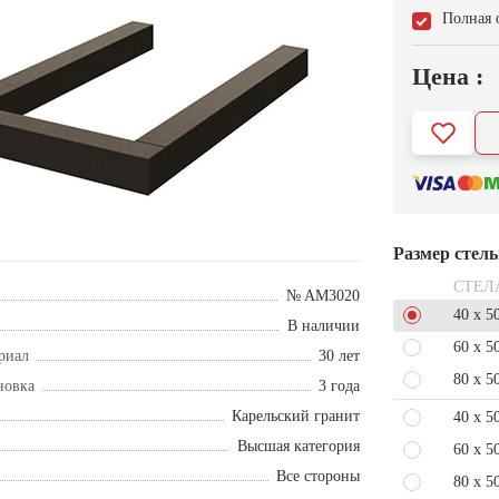
Полная 
Цена :
Размер стел
СТЕЛ
№ AM3020
40 x 5
В наличии
60 x 5
риал
30 лет
80 x 5
новка
3 года
Карельский гранит
40 x 5
Высшая категория
60 x 5
Все стороны
80 x 5