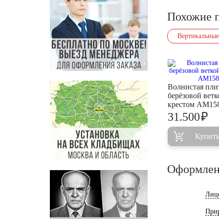
Похожие 
Вертикальные
Волнистая пли
берёзовой ветк
крестом AM15
₽
31.500
Купит
Оформлен
Лиц
При