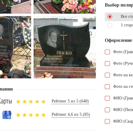
Выбор поли
Все ст
1 стор
Оформление
Фото (Гра
Фото (Руч
Фото на к
Фото на ст
пании
ФИО (Грав
Рейтинг 5 из 5 (640)
ФИО (Песк
Рейтинг 4,6 из 5 (85)
ФИО (Скар