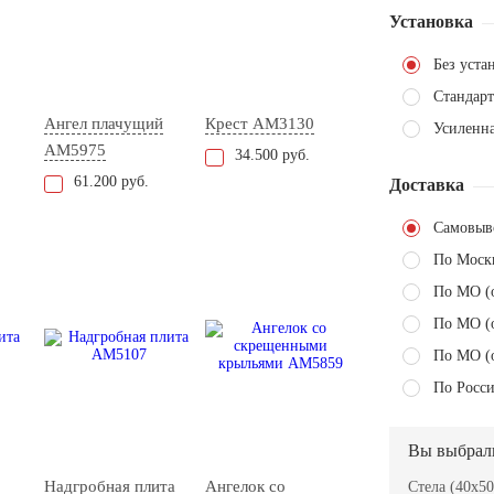
Установка
Без уста
Стандарт
Ангел плачущий
Крест AM3130
Усиленн
AM5975
34.500 руб.
61.200 руб.
Доставка
Самовыв
По Моск
По МО (
По МО (
По МО (
По Росси
Вы выбрал
Надгробная плита
Ангелок со
Стела (40x50