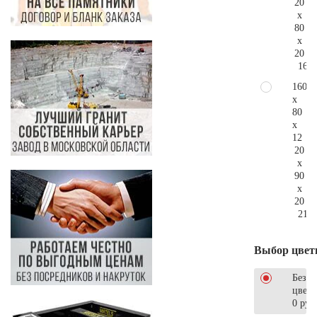
20
x
80
x
20
164.
160
x
80
x
12
20
x
90
x
20
217.
Выбор цвет
Без
цветн
0 руб