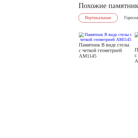
Похожие памятни
Вертикальные
Горизо
Памятник В виде стелы
П
с четкой геометрией
с
AM1145
A