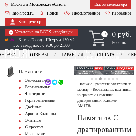
Москва и Московская область
Вызов менеджера
info@pqd.ru
Поиск
Просмотренное
Избранное
Конструктор
Установка на ВСЕХ кладбищах
0 руб.
0
0
Китай-Город - Шоурум 130 м2
Корзина
Без выходных : с 9:00 до 21:00
Выезд менеджера для
АНОВКА
ОТЗЫВЫ
ГАРАНТИЯ
ОПЛАТА
СК
оформления заказа
изготовление
Заказать выезд
памятников
+7 (495) 518-44-23
Памятники
Экономичные
Обратный звонок
Главная
>
Гранитные памятники на
Вертикальные
могилу
>
Вертикальные памятники
Фрезерные
из гранита
>
Памятник С
Горизонтальные
драпированным полотном
AM1738
Двойные
Арки и Колонны
Памятник С
Элитные
С крестом
драпированным
Маленькие