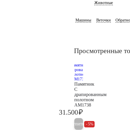
Животные
Машины
Веточки
Обратно
Просмотренные т
Памятник
С
драпированным
полотном
AM1738
₽
31.500
33.200
Купить
5%