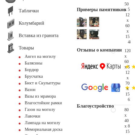
50
Примеры памятников
x 5
Таблички
12
x
Колумбарий
60
x
Вставка из гранита
15
48.
Товары
Отзывы о компании
120
x
Ангел на могилу
60
Балясины
x 5
Бордюр
12
Брусчатка
x
Бюст и Скульптуры
70
x
Вазон
15
Вазы из мрамора
61.
Влагостойкие рамки
Благоустройство
Газон на могилу
80
x
Лавочки
40
Лампада на могилу
x 8
Мемориальная доска
15