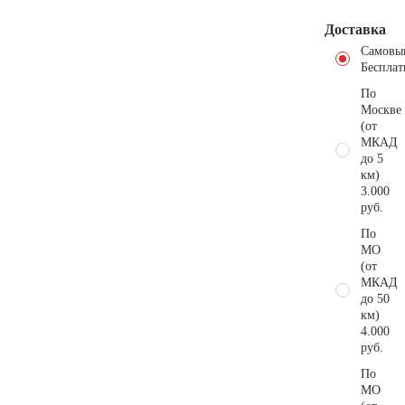
Доставка
Самовы
Бесплат
По
Москве
(от
МКАД
до 5
км)
3.000
руб.
По
МО
(от
МКАД
до 50
км)
4.000
руб.
По
МО