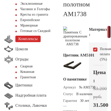
полотном
Эксклюзивные
Часовни и Голгофы
AM1738
Кресты из гранита
Европейские
Мраморные
Материал
Готовые со Скидкой
:
Комплексы
Цоколя
Полная
оплата
Цветник АМ5101
Ограды
(5%)
Сварная
Цена
Кованная
Гранитная
О памятнике
:
Цветники
Артикул
№ AM1738
33.200
Статус
В наличии
Надгробная плита
руб.
Гарантия
30 лет
31.500
Столики, Лавочки
—