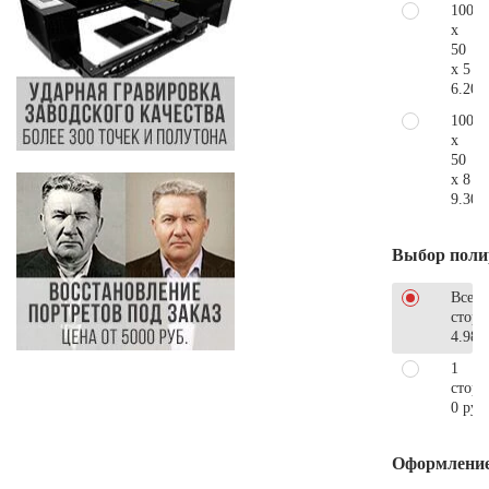
100
x
50
x 5
6.200
100
x
50
x 8
9.300
Выбор поли
Все
стор
4.980
1
сторо
0 руб
Оформлени