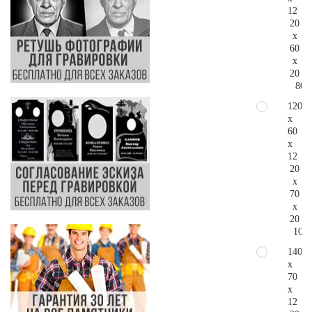
12
20
x
60
x
20
80.
120
x
60
x
12
20
x
70
x
20
106.
140
x
70
x
12