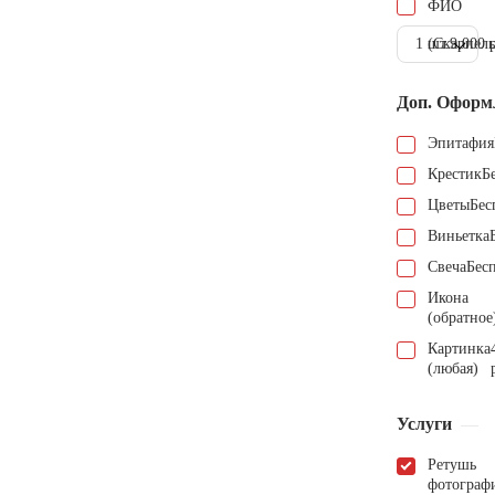
ФИО
1 шт.
(Скарпель
9.000 
Доп. Оформ
Эпитафия
Крестик
Б
Цветы
Бес
Виньетка
Свеча
Бес
Икона
(обратное
Картинка
(любая)
Услуги
Ретушь
фотограф