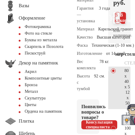
материал
руб.
Вазы
Гарантия
3 года
—
В 1
В
Оформление
клик
корзин
установка
Фотокерамика
Материал
Карельский гранит
или
Фото на стекле
наличные.
Качество
Высшая категория
Буквы из металла
Фаска
Техническая (1-10 мм.)
Скарпель и Позолота
Пескоструй
Изготовление
от 14 дней
Размер сте
Вес
78 кг.
Декор на памятник
СТЕ
комплекта
80
Акрил
x
Высота
92 см.
Композитные цветы
40
с
Бронза
x 5
тумбой
Металл
12
x
Скульптура
50
Цветы
Появились
x
Ордена на памятник
вопросы о
15
товаре?
33.
Плитка
Консультация
специалиста
100
Щебень
x