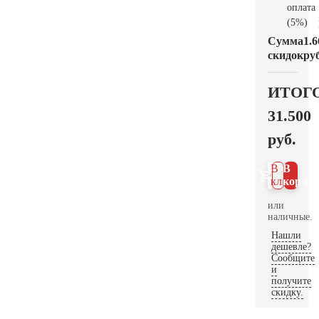
оплата
(5%)
Сумма
1.6
скидок
руб
ИТОГ
31.500
руб.
В 1
В
клик
корзин
или
наличные.
Нашли
дешевле?
Сообщите
и
получите
скидку.