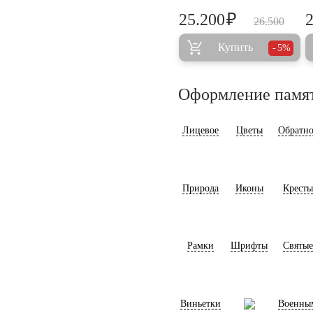
₽
25.200
26.500
Купить
5%
Оформление памя
Лицевое
Цветы
Обратно
Природа
Иконы
Кресты
Рамки
Шрифты
Святые
Виньетки
Военны