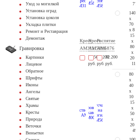
77.
Уход за могилкой
Установка оград
140
Установка цоколя
x
70
Укладка плитки
x 8
Ремонт и Реставрация
15
Демонтаж
Крест
Крест
Распятие
x
80
Гравировка
AM3111
AM5814
AM5876
x
24.500
16.200
32.200
Картинки
20
115.
руб.
руб.
руб.
Лицевое
Обратное
80
Шрифты
x
Иконы
40
x
Ангелы
10
Святые
15
Храмы
x
Кресты
50
x
Природа
20
Веточки
49.
Виньетки
100
Свечки