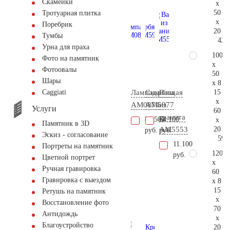
Скамейки
x
50
Тротуарная плитка
x
Поребрик
20
Тумбы
42.
Урна для праха
100
Фото на памятник
x
Фотоовалы
50
Шары
x 8
15
Лампада
Скорбящая
Ваза
Сaggiati
x
AM0874
AM5977
из
Услуги
60
гранита
86.500
64.100
x
Памятник в 3D
20
AM5553
руб.
руб.
Эскиз - согласование
59.
11.100
Портреты на памятник
120
руб.
Цветной портрет
x
Ручная гравировка
60
Гравировка с выездом
x 8
15
Ретушь на памятник
x
Восстановление фото
70
Антидождь
x
Благоустройство
20