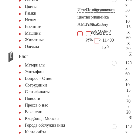
x
Цветы
Искусственные
Полированная
Брусчатка
50
Рамки
x
цветы
нержавейка
на
Ислам
10
AM0732
AM0058
могилу
Военные
15
AM5662
x
1.000
1.400
Машины
60
руб.
руб.
Животные
11.400
x
руб.
Одежда
20
62.
Блог
120
Материалы
x
Эпитафии
60
Вопрос - Ответ
x
10
Сотрудники
15
Сертификаты
x
Новости
70
Пресса о нас
x
Вакансии
20
85.
Кладбища Москвы
Города обслуживания
140
x
Карта сайта