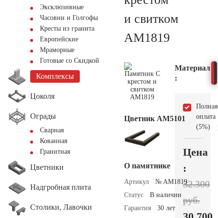
Эксклюзивные
и свитком
Часовни и Голгофы
Кресты из гранита
AM1819
Европейские
Мраморные
Готовые со Скидкой
Материал
Комплексы
:
Цоколя
Полная
Ограды
оплата
Цветник АМ5101
(5%)
Сварная
Кованная
Цена
Гранитная
О памятнике
:
Цветники
Артикул
№ AM1819
32.300
Надгробная плита
Статус
В наличии
руб.
Столики, Лавочки
Гарантия
30 лет
30.700