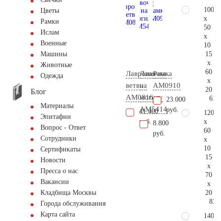
100
Цветы
x
Рамки
50
Ислам
x
Военные
10
15
Машины
x
Животные
60
Лавровая
Лавочка
Рамка
Одежда
x
ветвь
на
AM0910
20
Блог
AM0816
могилу
61.
23.000
Материалы
AM5414
руб.
41.400
120
Эпитафии
x
руб.
8.800
Вопрос - Ответ
60
руб.
Сотрудники
x
10
Сертификаты
15
Новости
x
Пресса о нас
70
Вакансии
x
20
Кладбища Москвы
83.
Города обслуживания
Карта сайта
140