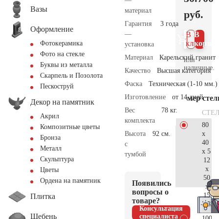
—
Вазы
материал
руб.
Гарантия
3 года
Оформление
—
В 1
В
клик
корзин
Фотокерамика
установка
Фото на стекле
Материал
Карельский гранит
или
Буквы из металла
наличные.
Качество
Высшая категория
Скарпель и Позолота
Фаска
Техническая (1-10 мм.)
Пескоструй
Изготовление
от 14 дней
Размер сте
Декор на памятник
Вес
78 кг.
СТЕ
Акрил
комплекта
80
Композитные цветы
x
Высота
92 см.
Бронза
40
с
Металл
x 5
тумбой
Скульптура
12
x
Цветы
50
Ордена на памятник
Появились
x
вопросы о
15
Плитка
товаре?
32.
Консультация
Щебень
специалиста
100