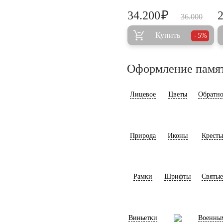
₽
34.200
36.000
Купить
5%
Оформление памя
Лицевое
Цветы
Обратно
Природа
Иконы
Кресты
Рамки
Шрифты
Святые
Виньетки
Военны