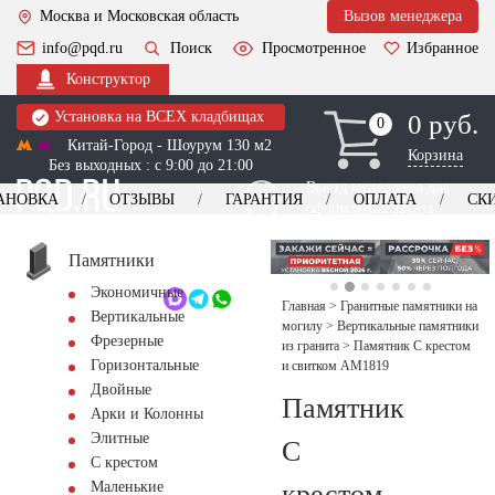
Москва и Московская область
Вызов менеджера
info@pqd.ru
Поиск
Просмотренное
Избранное
Конструктор
Установка на ВСЕХ кладбищах
0 руб.
0
0
Китай-Город - Шоурум 130 м2
Корзина
Без выходных : с 9:00 до 21:00
Выезд менеджера для
АНОВКА
ОТЗЫВЫ
ГАРАНТИЯ
ОПЛАТА
СК
оформления заказа
изготовление
Заказать выезд
памятников
+7 (495) 518-44-23
Памятники
Экономичные
Обратный звонок
Главная
>
Гранитные памятники на
Вертикальные
могилу
>
Вертикальные памятники
Фрезерные
из гранита
>
Памятник С крестом
Горизонтальные
и свитком AM1819
Двойные
Памятник
Арки и Колонны
Элитные
С
С крестом
крестом
Маленькие