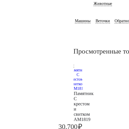
Животные
Машины
Веточки
Обратно
Просмотренные т
Памятник
С
крестом
и
свитком
AM1819
₽
30.700
32.300