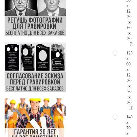
50
x
12
20
x
60
x
20
79.
120
x
60
x
12
20
x
70
x
20
105.
140
x
70
x