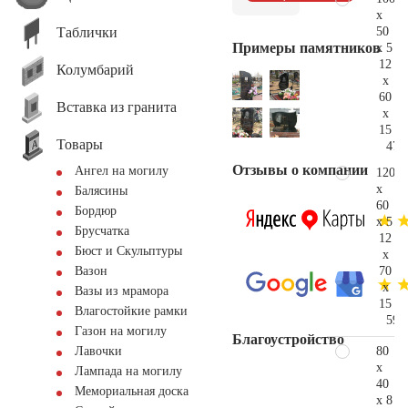
x
Таблички
50
Примеры памятников
x 5
12
Колумбарий
x
60
Вставка из гранита
x
15
Товары
47.
Отзывы о компании
Ангел на могилу
120
x
Балясины
60
Бордюр
x 5
Брусчатка
12
Бюст и Скульптуры
x
70
Вазон
x
Вазы из мрамора
15
Влагостойкие рамки
59.
Газон на могилу
Благоустройство
80
Лавочки
x
Лампада на могилу
40
Мемориальная доска
x 8