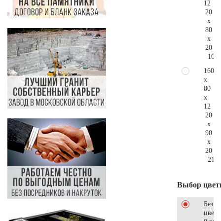
12
20
x
80
x
20
163.
160
x
80
x
12
20
x
90
x
20
216.
Выбор цвет
Без
цветн