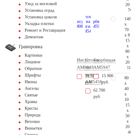
Уход за могилкой
20
76.
Установка оград
Установка цоколя
140
Укладка плитки
x
70
Ремонт и Реставрация
x 8
Демонтаж
15
x
Гравировка
80
Картинки
x
Иисус
Столик
Скорбящая
Лицевое
20
AM0849
на
AM5947
114.
Обратное
могилу
Шрифты
34.500
15.900
80
AM5456
Иконы
руб.
руб.
x
Ангелы
40
62.700
x
Святые
руб.
10
Храмы
15
Кресты
x
Природа
50
x
Веточки
20
Виньетки
48.
Свечки