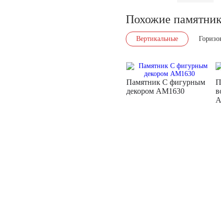
Похожие памятни
Вертикальные
Горизо
Памятник С фигурным
П
декором AM1630
в
A