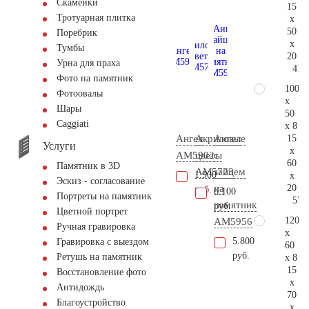
Скамейки
15
Тротуарная плитка
x
50
Поребрик
x
Тумбы
20
Урна для праха
41.
Фото на памятник
100
Фотоовалы
x
Шары
50
Сaggiati
x 8
15
Ангел
Акриловые
Ангел
Услуги
x
AM5902
цветы
с
60
Памятник в 3D
AM5723
зайцем
1.900
x
Эскиз - согласование
20
на
руб.
6.100
Портреты на памятник
57.
памятник
руб.
Цветной портрет
120
AM5956
Ручная гравировка
x
5.800
Гравировка с выездом
60
руб.
Ретушь на памятник
x 8
15
Восстановление фото
x
Антидождь
70
Благоустройство
x