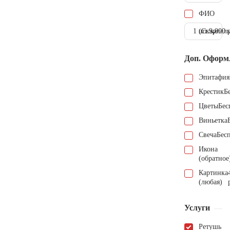
ФИО
1 шт.
(Скарпель
9.000 
Доп. Оформ
Эпитафия
Крестик
Б
Цветы
Бес
Виньетка
Свеча
Бес
Икона
(обратное
Картинка
(любая)
Услуги
Ретушь