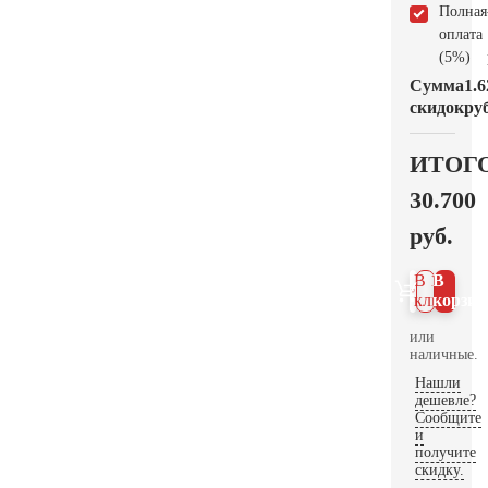
Полная
оплата
(5%)
Сумма
1.6
скидок
руб
ИТОГ
30.700
руб.
В 1
В
клик
корзин
или
наличные.
Нашли
дешевле?
Сообщите
и
получите
скидку.