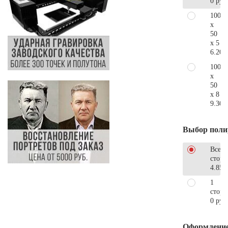
0 руб
100
x
50
x 5
6.200
100
x
50
x 8
9.300
Выбор поли
Все
стор
4.850
1
сторо
0 руб
Оформлени