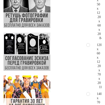
x
50
x
12
20
x
60
x
20
84.
120
x
60
x
12
20
x
70
x
20
111.
140
x
70