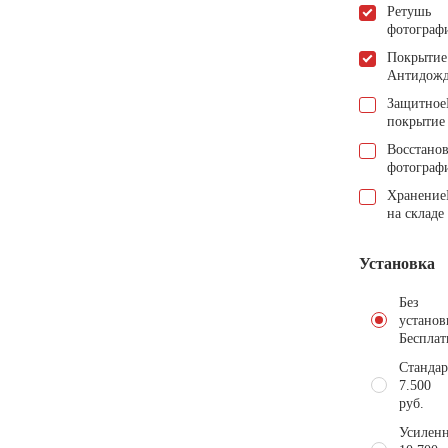
Ретушь
фотограф
Покрытие
Антидож
Защитное
покрытие
Восстано
фотограф
Хранение
на складе
Установка
Без
установ
Бесплат
Стандар
7.500
руб.
Усиленн