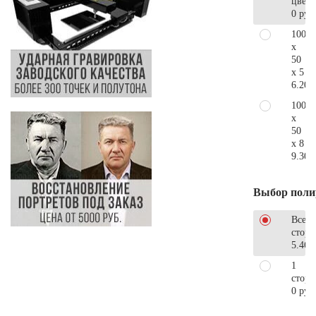
цветн
0 руб
100
x
50
x 5
6.200
100
x
50
x 8
9.300
Выбор поли
Все
стор
5.460
1
сторо
0 руб