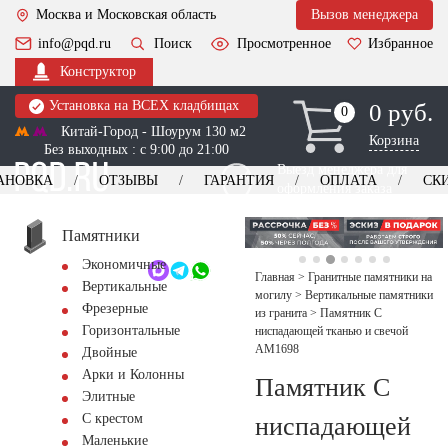
Москва и Московская область
Вызов менеджера
info@pqd.ru
Поиск
Просмотренное
Избранное
Конструктор
Установка на ВСЕХ кладбищах
0 руб.
0
0
Китай-Город - Шоурум 130 м2
Корзина
Без выходных : с 9:00 до 21:00
Выезд менеджера для
АНОВКА
ОТЗЫВЫ
ГАРАНТИЯ
ОПЛАТА
СК
оформления заказа
изготовление
Заказать выезд
памятников
+7 (495) 518-44-23
Памятники
Экономичные
Обратный звонок
Главная
>
Гранитные памятники на
Вертикальные
могилу
>
Вертикальные памятники
Фрезерные
из гранита
>
Памятник С
Горизонтальные
ниспадающей тканью и свечой
AM1698
Двойные
Арки и Колонны
Памятник С
Элитные
С крестом
ниспадающей
Маленькие