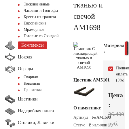
тканью и
Эксклюзивные
Часовни и Голгофы
свечой
Кресты из гранита
Европейские
AM1698
Мраморные
Готовые со Скидкой
Комплексы
Материал
:
Цоколя
Полная
Ограды
оплата
Сварная
Цветник АМ5101
(5%)
Кованная
Гранитная
Цена
Цветники
:
О памятнике
Надгробная плита
36.400
Артикул
№ AM1698
Столики, Лавочки
руб.
Статус
В наличии