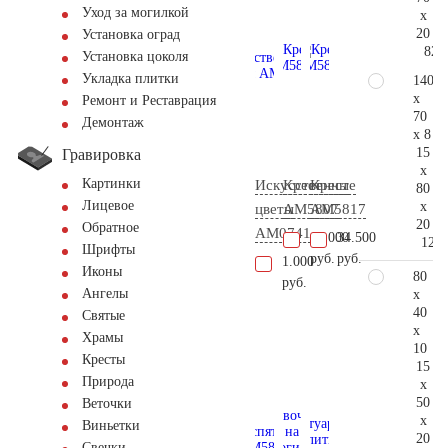
Уход за могилкой
x
20
Установка оград
82.
Установка цоколя
Укладка плитки
140
x
Ремонт и Реставрация
70
Демонтаж
x 8
15
Гравировка
x
Картинки
Искусственные
Крест
Крест
80
Лицевое
x
цветы
AM5807
AM5817
20
Обратное
AM0741
16.000
34.500
121.
Шрифты
руб.
руб.
1.000
Иконы
80
руб.
Ангелы
x
40
Святые
x
Храмы
10
Кресты
15
Природа
x
50
Веточки
x
Виньетки
20
Свечки