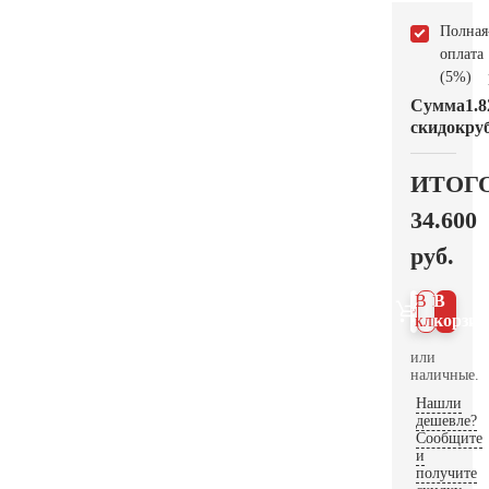
Полная
оплата
(5%)
Сумма
1.8
скидок
руб
ИТОГ
34.600
руб.
В 1
В
клик
корзин
или
наличные.
Нашли
дешевле?
Сообщите
и
получите