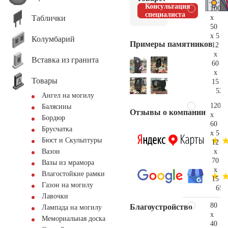
Консультация
100
специалиста
Таблички
x
50
x 5
Колумбарий
Примеры памятников
12
x
Вставка из гранита
60
x
Товары
15
52.
Ангел на могилу
120
Балясины
Отзывы о компании
x
Бордюр
60
Брусчатка
x 5
Бюст и Скульптуры
12
x
Вазон
70
Вазы из мрамора
x
Влагостойкие рамки
15
Газон на могилу
65.
Лавочки
80
Благоустройство
Лампада на могилу
x
Мемориальная доска
40