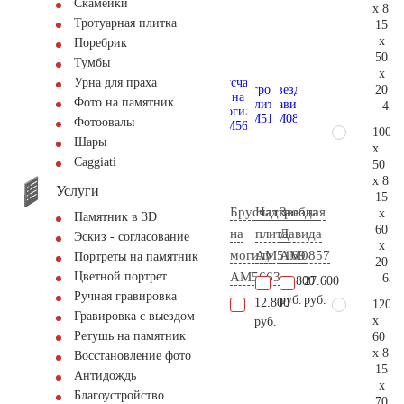
Скамейки
x 8
Тротуарная плитка
15
x
Поребрик
50
Тумбы
x
Урна для праха
20
Фото на памятник
45.
Фотоовалы
100
Шары
x
Сaggiati
50
x 8
Услуги
15
Брусчатка
Надгробная
Звезда
x
Памятник в 3D
60
на
плита
Давида
Эскиз - согласование
x
могилу
AM5169
AM0857
Портреты на памятник
20
AM5663
Цветной портрет
63.
80.800
27.600
Ручная гравировка
руб.
руб.
12.800
120
Гравировка с выездом
x
руб.
Ретушь на памятник
60
x 8
Восстановление фото
15
Антидождь
x
Благоустройство
70