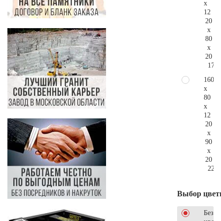
x
12
20
x
80
x
20
170.
160
x
80
x
12
20
x
90
x
20
224.
Выбор цвет
Без