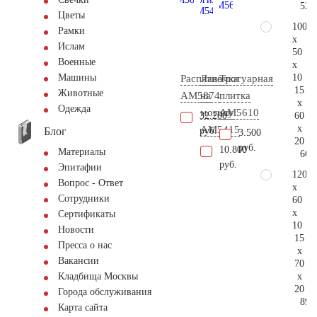
52.
Цветы
100
Рамки
x
Ислам
50
Военные
x
10
Машины
Распятие
Лавочка
Тротуарная
15
Животные
AM5874
на
плитка
x
Одежда
могилу
AM5610
60
32.200
x
AM5415
Блог
руб.
3.500
20
руб.
10.800
Материалы
66.
руб.
Эпитафии
120
Вопрос - Ответ
x
Сотрудники
60
x
Сертификаты
10
Новости
15
Пресса о нас
x
Вакансии
70
x
Кладбища Москвы
20
Города обслуживания
89.
Карта сайта