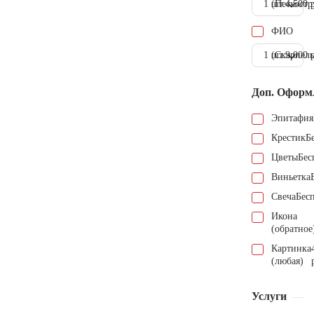
1 шт.
(Пескостр
4.500 
ФИО
1 шт.
(Скарпель
9.000 
Доп. Оформ
Эпитафия
Крестик
Б
Цветы
Бес
Виньетка
Свеча
Бес
Икона
(обратное
Картинка
(любая)
Услуги