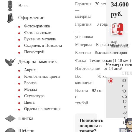
34.600
Гарантия
30 лет
Вазы
—
руб.
материал
Оформление
Гарантия
3 года
В 1
В
Фотокерамика
—
клик
корзин
Фото на стекле
установка
Буквы из металла
или
Материал
Карельский гранит
Скарпель и Позолота
наличные.
Пескоструй
Качество
Высшая категория
Фаска
Техническая (1-10 мм.)
Декор на памятник
Размер сте
Изготовление
от 14 дней
Акрил
СТЕ
Вес
78 кг.
Композитные цветы
80
комплекта
Бронза
x
Металл
Высота
92 см.
40
Скульптура
x 5
с
12
Цветы
тумбой
x
Ордена на памятник
50
x
Плитка
Появились
15
вопросы о
36.
Щебень
товаре?