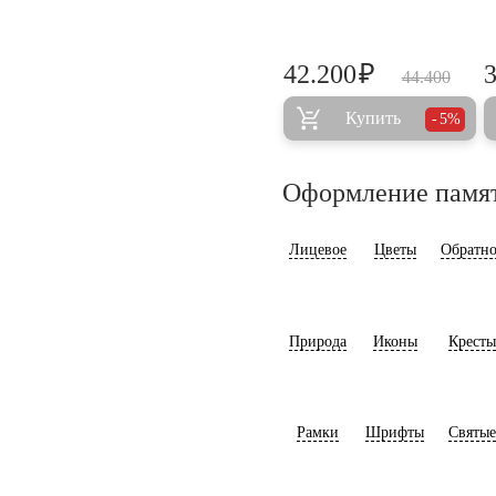
₽
42.200
44.400
Купить
5%
Оформление памя
Лицевое
Цветы
Обратно
Природа
Иконы
Кресты
Рамки
Шрифты
Святые