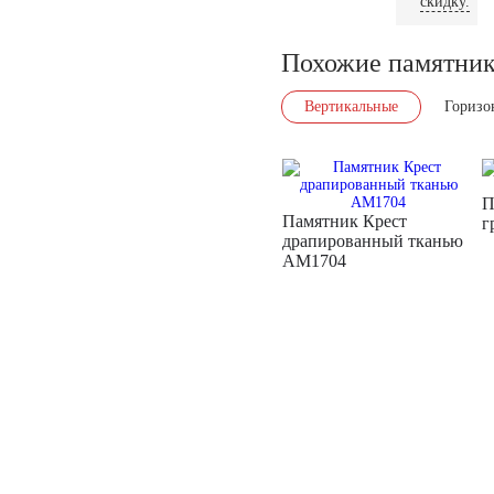
скидку.
Похожие памятни
Вертикальные
Горизо
П
Памятник Крест
г
драпированный тканью
AM1704