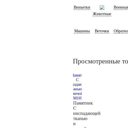
Виньетки
Военны
Животные
Машины
Веточки
Обратно
Просмотренные т
Памятник
С
ниспадающей
тканью
и