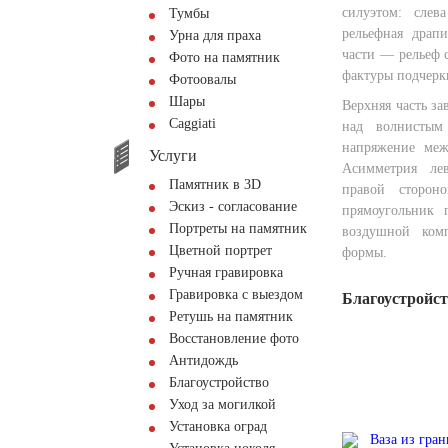
силуэтом: сле
Тумбы
рельефная драп
Урна для праха
части — рельеф с
Фото на памятник
фактуры подчерк
Фотоовалы
Шары
Верхняя часть з
Сaggiati
над волнистым
напряжение меж
Услуги
Асимметрия лев
Памятник в 3D
правой сторон
Эскиз - согласование
прямоугольник 
Портреты на памятник
воздушной комп
Цветной портрет
формы.
Ручная гравировка
Гравировка с выездом
Благоустройс
Ретушь на памятник
Восстановление фото
Антидождь
Благоустройство
Уход за могилкой
Установка оград