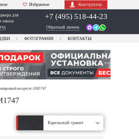
нное
Избранное
Конструктор
+7 (495) 518-44-23
джера для
 заказа
езд
Обратный звонок
ИДКИ
ФОТОГРАФИИ
КОНТАКТЫ
рапировкой на кресте AM1747
M1747
Карельский гранит