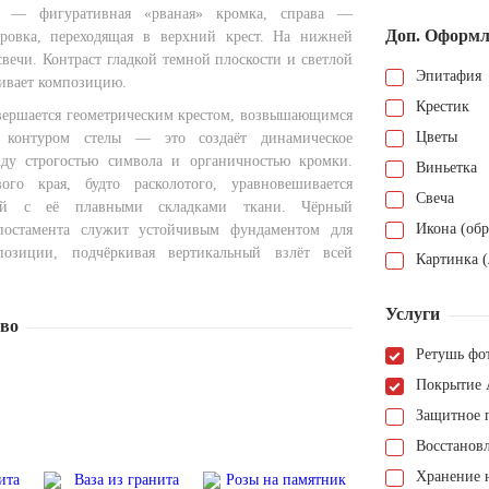
ва — фигуративная «рваная» кромка, справа —
Доп. Оформл
ировка, переходящая в верхний крест. На нижней
вечи. Контраст гладкой темной плоскости и светлой
Эпитафия
ивает композицию.
Крестик
авершается геометрическим крестом, возвышающимся
Цветы
 контуром стелы — это создаёт динамическое
ду строгостью символа и органичностью кромки.
Виньетка
ого края, будто расколотого, уравновешивается
Свеча
ой с её плавными складками ткани. Чёрный
Икона (обр
постамента служит устойчивым фундаментом для
озиции, подчёркивая вертикальный взлёт всей
Картинка (
Услуги
тво
Ретушь фо
Покрытие 
Защитное 
Восстанов
Хранение н