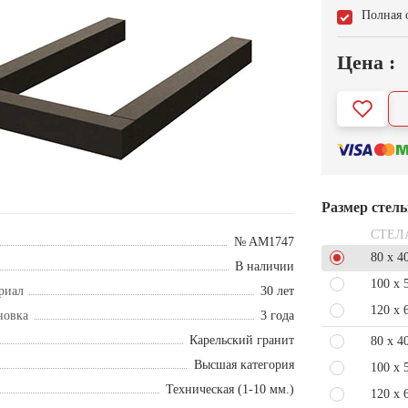
Полная 
Цена :
Размер стел
СТЕЛ
№ AM1747
80 x 4
В наличии
100 x 
риал
30 лет
120 x 
новка
3 года
Карельский гранит
80 x 4
Высшая категория
100 x 
Техническая (1-10 мм.)
120 x 