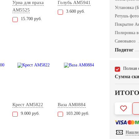
Урна для праха
Голубь AM5941
Установка (Б
AM5525
3.600 руб.
Ретушь фот
15.700 руб.
Покрытие А
Полировка в
Самовывоз
Подитог
Полная 
Сумма ски
ИТОГ
Крест AM5822
Ваза AM0884
9.000 руб.
103.200 руб.
Нашли 