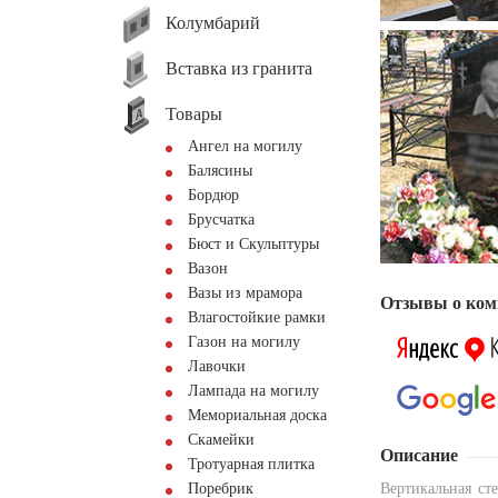
Колумбарий
Вставка из гранита
Товары
Ангел на могилу
Балясины
Бордюр
Брусчатка
Бюст и Скульптуры
Вазон
Вазы из мрамора
Отзывы о ком
Влагостойкие рамки
Газон на могилу
Лавочки
Лампада на могилу
Мемориальная доска
Скамейки
Описание
Тротуарная плитка
Поребрик
Вертикальная ст