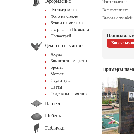
Оформление
Изготовление
Фотокерамика
Вес комплекта
Фото на стекле
Высота с тумбой
Буквы из металла
Скарпель и Позолота
Появились в
Пескоструй
Консультац
Декор на памятник
Акрил
Композитные цветы
Бронза
Примеры пам
Металл
Скульптура
Цветы
Ордена на памятник
Плитка
Щебень
Таблички