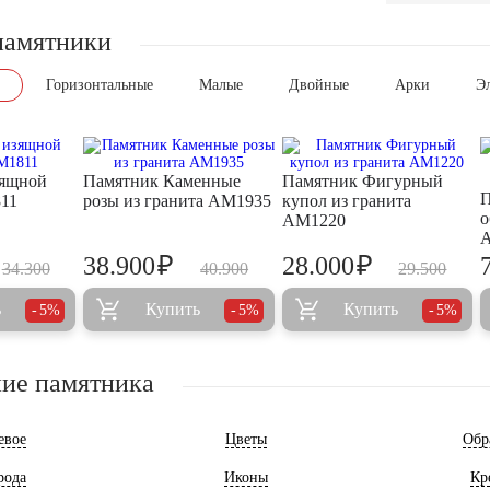
памятники
Горизонтальные
Малые
Двойные
Арки
Э
зящной
Памятник Каменные
Памятник Фигурный
П
11
розы из гранита AM1935
купол из гранита
о
AM1220
₽
₽
38.900
28.000
34.300
40.900
29.500
ь
Купить
Купить
5%
5%
5%
ие памятника
евое
Цветы
Обр
рода
Иконы
Кр