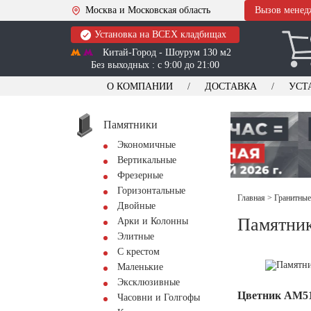
Москва и Московская область
Вызов менед
Установка на ВСЕХ кладбищах
Китай-Город - Шоурум 130 м2
Без выходных : с 9:00 до 21:00
О КОМПАНИИ
ДОСТАВКА
УСТ
Памятники
Экономичные
Вертикальные
Фрезерные
Горизонтальные
Главная
>
Гранитные
Двойные
Памятник
Арки и Колонны
Элитные
С крестом
Маленькие
Эксклюзивные
Цветник АМ5
Часовни и Голгофы