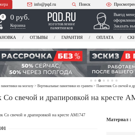
жера
info@pqd.ru
Поиск
Просмотре
Выезд мене
0 руб.
0
0
оформления
изготовление
Корзина
Заказать вы
памятников
АНОВКА
ОТЗЫВЫ
ГАРАНТИЯ
ОПЛАТА
СК
 памятники на могилу
>
Вертикальные памятники из гранита
>
Памятник Со свечой и д
 Со свечой и драпировкой на кресте A
Материал :
101