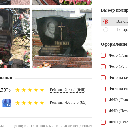
Выбор поли
Все ст
1 стор
Оформление
Фото (Гра
Фото (Руч
пании
Фото на к
Фото на ст
Рейтинг 5 из 5 (640)
ФИО (Грав
Рейтинг 4,6 из 5 (85)
ФИО (Песк
ФИО (Скар
ела на прямоугольном постаменте с асимметричным