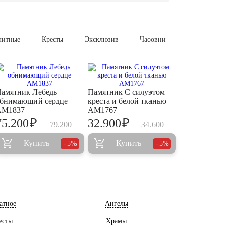
литные
Кресты
Эксклюзив
Часовни
амятник Лебедь
Памятник С силуэтом
бнимающий сердце
креста и белой тканью
AM1837
AM1767
₽
₽
75.200
32.900
79.200
34.600
Купить
Купить
5%
5%
атное
Ангелы
есты
Храмы