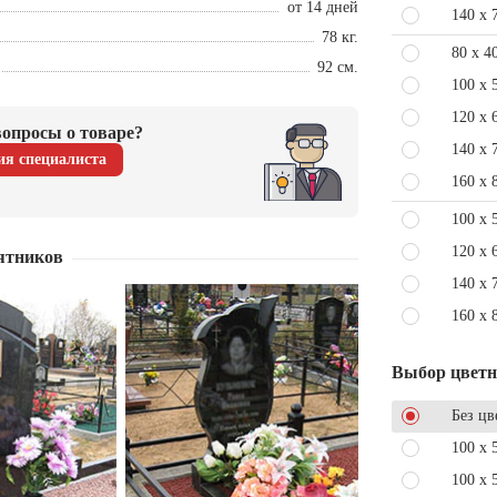
от 14 дней
140 x 
78 кг.
80 x 4
92 см.
100 x 
120 x 
опросы о товаре?
140 x 
ия специалиста
160 x 
100 x 
120 x 
ятников
140 x 
160 x 
Выбор цвет
Без цв
100 x 
100 x 