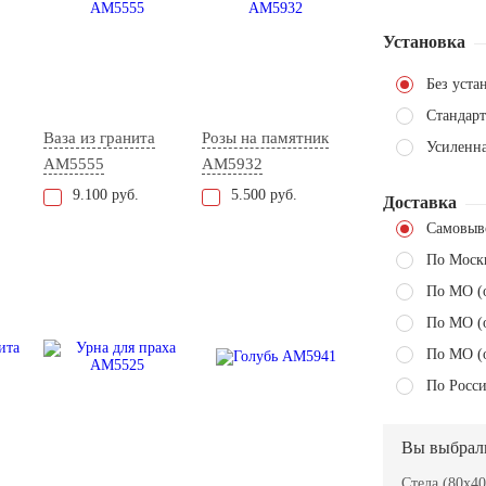
Установка
Без уста
Стандарт
Ваза из гранита
Розы на памятник
Усиленн
AM5555
AM5932
9.100 руб.
5.500 руб.
Доставка
Самовыв
По Моск
По МО (
По МО (
По МО (
По Росси
Вы выбрал
Стела (80x40