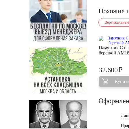
Похожие 
Вертикальные
Памятник С и
березкой AM18
₽
32.600
Купит
Оформлен
Лиц
При