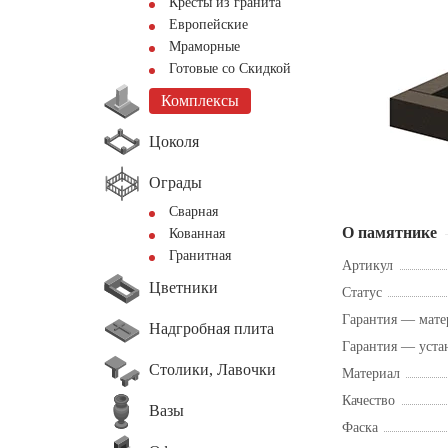
Кресты из гранита
Европейские
Мраморные
Готовые со Скидкой
Комплексы
Цоколя
Ограды
Сварная
О памятнике
Кованная
Гранитная
Артикул
Цветники
Статус
Гарантия — мате
Надгробная плита
Гарантия — уста
Столики, Лавочки
Материал
Качество
Вазы
Фаска