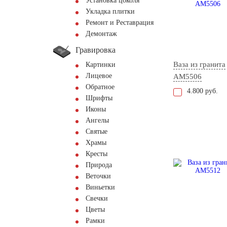
Установка цоколя
Укладка плитки
Ремонт и Реставрация
Демонтаж
Гравировка
Ваза из гранита
Картинки
Лицевое
AM5506
Обратное
4.800 руб.
Шрифты
Иконы
Ангелы
Святые
Храмы
Кресты
Природа
Веточки
Виньетки
Свечки
Цветы
Рамки