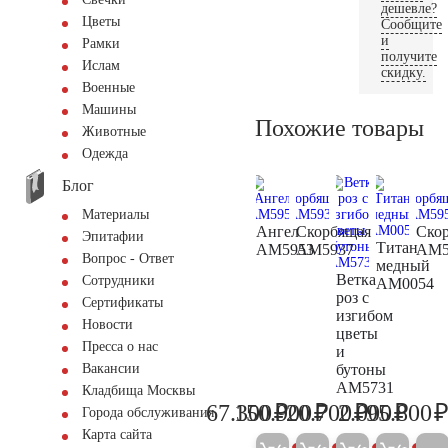
дешевле?
Цветы
Сообщите
и
Рамки
получите
Ислам
скидку.
Военные
Машины
Похожие товары
Животные
Одежда
Блог
Материалы
Ангел
Скорбящая
Ско
Эпитафии
Титан
AM5953
AM5937
AM5
Вопрос - Ответ
медный
Ветка
Сотрудники
AM0054
роз с
Сертификаты
изгибом
Новости
цветы
Пресса о нас
и
бутоны
Вакансии
AM5731
Кладбища Москвы
₽
₽
₽
₽
67.300
150.900
20.700
2.000
95.800
Города обслуживания
70.800
158.800
21.800
2.100
Карта сайта