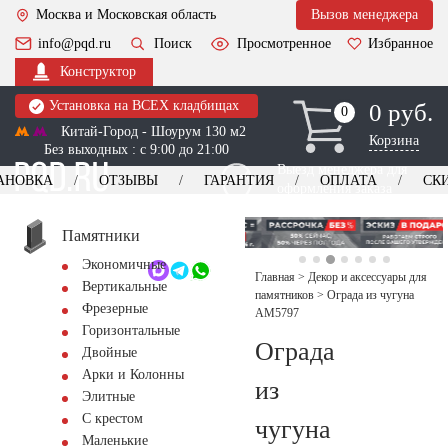
Москва и Московская область
Вызов менеджера
info@pqd.ru
Поиск
Просмотренное
Избранное
Конструктор
Установка на ВСЕХ кладбищах
0 руб.
0
0
Китай-Город - Шоурум 130 м2
Корзина
Без выходных : с 9:00 до 21:00
Выезд менеджера для
АНОВКА
ОТЗЫВЫ
ГАРАНТИЯ
ОПЛАТА
СК
оформления заказа
изготовление
Заказать выезд
памятников
+7 (495) 518-44-23
Памятники
Экономичные
Обратный звонок
Главная
>
Декор и аксессуары для
Вертикальные
памятников
>
Ограда из чугуна
Фрезерные
AM5797
Горизонтальные
Ограда
Двойные
Арки и Колонны
из
Элитные
С крестом
чугуна
Маленькие