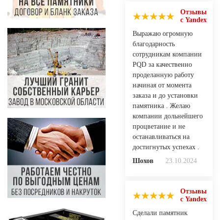
Отзывы
с Yandex
Выражаю огромную
благодарность
сотрудникам компании
PQD за качественно
проделанную работу
начиная от момента
заказа и до установки
памятника . Желаю
компании дольнейшего
процветание и не
останавливаться на
достигнутых успехах .
Шохов
23.10.2024
Отзывы
с Yandex
Сделали памятник