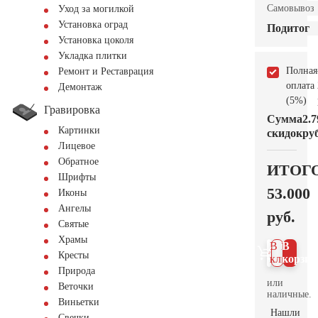
Самовывоз
Уход за могилкой
Установка оград
Подитог
Установка цоколя
Укладка плитки
Полная
Ремонт и Реставрация
оплата
Демонтаж
(5%)
Гравировка
Сумма
2.7
Картинки
скидок
руб
Лицевое
Обратное
ИТОГ
Шрифты
53.000
Иконы
Ангелы
руб.
Святые
Храмы
В 1
В
Кресты
клик
корзин
Природа
или
Веточки
наличные.
Виньетки
Нашли
Свечки