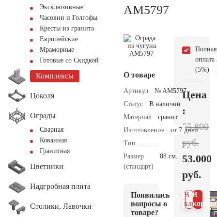
AM5797
Эксклюзивные
Часовни и Голгофы
Кресты из гранита
Европейские
Полная
Мраморные
оплата
Готовые со Скидкой
(5%)
О товаре
Комплексы
Артикул
№ AM5797
Цена
Цоколя
Статус
В наличии
:
Ограды
Материал
гранит
55.800
Сварная
Изготовление
от 7 дней
Кованная
руб.
Тип
Гранитная
Размер
88 см.
53.000
Цветники
(стандарт)
руб.
Надгробная плита
В 1
В
Появились
клик
корзин
вопросы о
Столики, Лавочки
товаре?