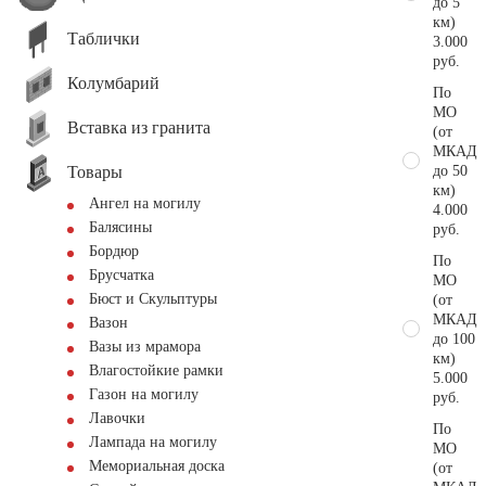
до 5
км)
Таблички
3.000
руб.
Колумбарий
По
МО
Вставка из гранита
(от
МКАД
Товары
до 50
км)
Ангел на могилу
4.000
Балясины
руб.
Бордюр
По
Брусчатка
МО
Бюст и Скульптуры
(от
МКАД
Вазон
до 100
Вазы из мрамора
км)
Влагостойкие рамки
5.000
Газон на могилу
руб.
Лавочки
По
Лампада на могилу
МО
Мемориальная доска
(от