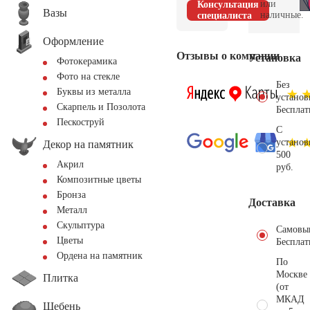
или
Консультация
Вазы
наличные.
специалиста
Оформление
Отзывы о компании
Установка
Фотокерамика
Фото на стекле
Без
Буквы из металла
установ
Скарпель и Позолота
Бесплат
Пескоструй
С
установ
Декор на памятник
500
Акрил
руб.
Композитные цветы
Бронза
Доставка
Металл
Скульптура
Самовы
Цветы
Бесплат
Ордена на памятник
По
Москве
Плитка
(от
МКАД
Щебень