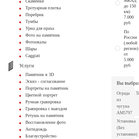
МКАД
Скамейки
до 150
Тротуарная плитка
км)
Поребрик
7.000
Тумбы
руб.
Урна для праха
По
Фото на памятник
России
Фотоовалы
(любой
регион)
Шары
от
Сaggiati
5.000
Услуги
руб.
Памятник в 3D
Эскиз - согласование
Вы выбра
Портреты на памятник
Ограда
5
Цветной портрет
из
Ручная гравировка
чугуна
Гравировка с выездом
AM5797
Ретушь на памятник
Установка
Восстановление фото
(Без
Антидождь
установки)
Благоустройство