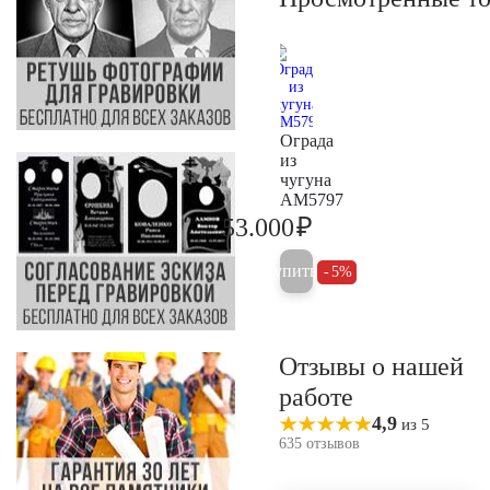
Ограда
из
чугуна
AM5797
₽
53.000
55.800
Купить
5%
Отзывы о нашей
работе
4,9
из 5
635 отзывов