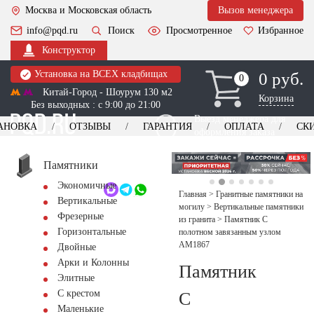
Москва и Московская область
Вызов менеджера
info@pqd.ru
Поиск
Просмотренное
Избранное
Конструктор
Установка на ВСЕХ кладбищах
0 руб.
0
0
Китай-Город - Шоурум 130 м2
Корзина
Без выходных : с 9:00 до 21:00
Выезд менеджера для
АНОВКА
ОТЗЫВЫ
ГАРАНТИЯ
ОПЛАТА
СК
оформления заказа
изготовление
Заказать выезд
памятников
+7 (495) 518-44-23
Памятники
Экономичные
Обратный звонок
Главная
>
Гранитные памятники на
Вертикальные
могилу
>
Вертикальные памятники
Фрезерные
из гранита
>
Памятник С
Горизонтальные
полотном завязанным узлом
AM1867
Двойные
Арки и Колонны
Памятник
Элитные
С крестом
С
Маленькие