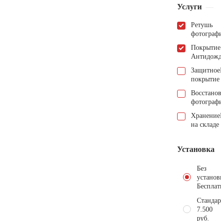
Услуги
Ретушь
фотограф
Покрытие
Антидож
Защитное
покрытие
Восстано
фотограф
Хранение
на складе
Установка
Без
установ
Бесплат
Стандар
7.500
руб.