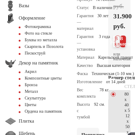
руб.
Вазы
Статус
В наличии
31.900
Гарантия
30 лет
Оформление
—
руб.
Фотокерамика
материал
Фото на стекле
Гарантия
3 года
В 1
В
Буквы из металла
—
клик
корзин
Скарпель и Позолота
установка
Пескоструй
или
Материал
Карельский гранит
наличные.
Декор на памятник
Качество
Высшая категория
Акрил
Фаска
Техническая (1-10 мм.)
Размер сте
Композитные цветы
Изготовление
от 14 дней
Бронза
СТЕ
Вес
78 кг.
Металл
80
комплекта
Скульптура
x
Высота
92 см.
Цветы
40
x 5
с
Ордена на памятник
12
тумбой
Плитка
x
50
x
Щебень
Появились