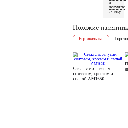
и
получите
скидку.
Похожие памятни
Вертикальные
Горизо
П
Стела с изогнутым
д
силуэтом, крестом и
свечой AM1650