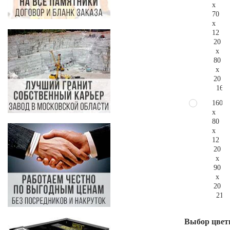
x
70
x
12
20
x
80
x
20
165.
160
x
80
x
12
20
x
90
x
20
218.
Выбор цвет