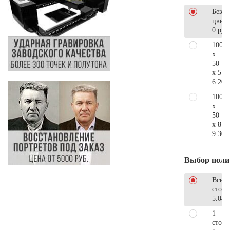
Без
цветн
0 руб
100
x
50
x 5
6.200
100
x
50
x 8
9.300
Выбор поли
Все
стор
5.040
1
сторо