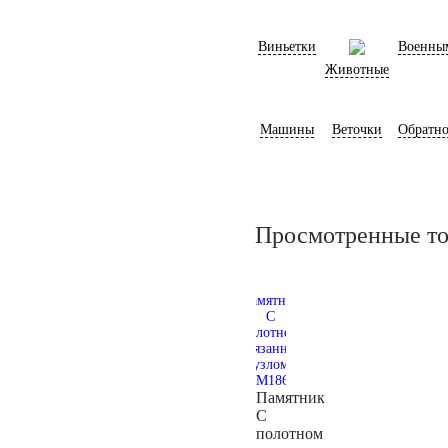
Виньетки
Военны
Животные
Машины
Веточки
Обратно
Просмотренные т
Памятник
С
полотном