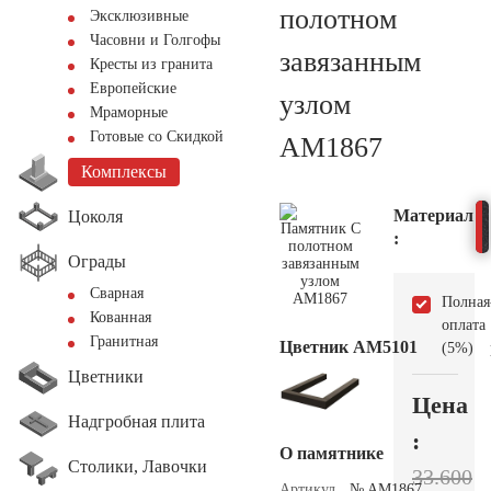
полотном
Эксклюзивные
Часовни и Голгофы
завязанным
Кресты из гранита
Европейские
узлом
Мраморные
Готовые со Скидкой
AM1867
Комплексы
Материал
Цоколя
:
Ограды
Сварная
Полная
Кованная
оплата
Гранитная
Цветник АМ5101
(5%)
Цветники
Цена
Надгробная плита
:
О памятнике
Столики, Лавочки
33.600
Артикул
№ AM1867