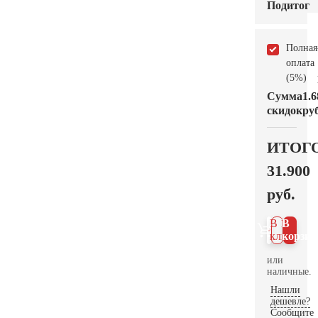
Подитог
Полная
оплата
(5%)
Сумма
1.6
скидок
руб
ИТОГ
31.900
руб.
В 1
В
клик
корзин
или
наличные.
Нашли
дешевле?
Сообщите