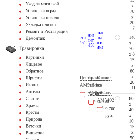
15
Уход за могилкой
x
Установка оград
70
x
Установка цоколя
20
Укладка плитки
78.
Ремонт и Реставрация
140
Демонтаж
x
Гравировка
70
x 8
Картинки
15
Лицевое
x
80
Обратное
x
Цветник
Гранитная
Столик
Шрифты
20
AM5154
плитка
на
Иконы
116.
Ангелы
AM5664
могилу
24.900
80
Святые
AM5402
руб.
15.700
x
Храмы
руб.
9.700
40
Кресты
x
руб.
Природа
10
Веточки
15
x
Виньетки
50
Свечки