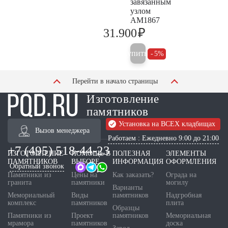
завязанным
узлом
AM1867
₽
31.900
33.600
Купить
5%
Перейти в начало страницы
Изготовление
памятников
Установка на ВСЕХ кладбищах
Вызов менеджера
Работаем : Ежедневно 9:00 до 21:00
+7 (495) 518-44-23
ИЗГОТОВЛЕНИЕ
ПОМОЩЬ В
ПОЛЕЗНАЯ
ЭЛЕМЕНТЫ
ПАМЯТНИКОВ
ВЫБОРЕ
ИНФОРМАЦИЯ
ОФОРМЛЕНИЯ
Обратный звонок
Памятники из
Цены на
Как заказать?
Ограда на
гранита
памятники
могилу
Варианты
Мемориальный
Виды
памятников
Надгробная
комплекс
памятников
плита
Образцы
Памятники из
Проект
памятников
Мемориальная
мрамора
памятников
доска