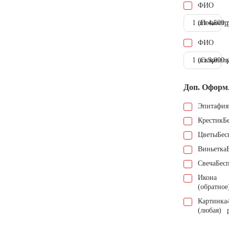
ФИО
1 шт.
(Пескостр
4.500 
ФИО
1 шт.
(Скарпель
9.000 
Доп. Оформ
Эпитафия
Крестик
Б
Цветы
Бес
Виньетка
Свеча
Бес
Икона
(обратное
Картинка
(любая)