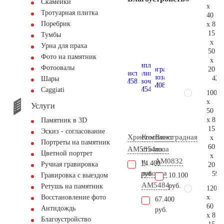
Скамейки
x
Тротуарная плитка
40
Поребрик
x 8
15
Тумбы
x
Урна для праха
50
Фото на памятник
x
Фотоовалы
20
42.
Шары
Сaggiati
100
x
Услуги
50
x 8
Памятник в 3D
15
Эскиз - согласование
Христос
Комплект
Виноградная
x
Портреты на памятник
60
AM5854
столик
лоза
Цветной портрет
x
и
AM0832
14.400
Ручная гравировка
20
лавочка
59.
руб.
10.100
Гравировка с выездом
AM5484
руб.
Ретушь на памятник
120
x
Восстановление фото
67.400
60
Антидождь
руб.
x 8
Благоустройство