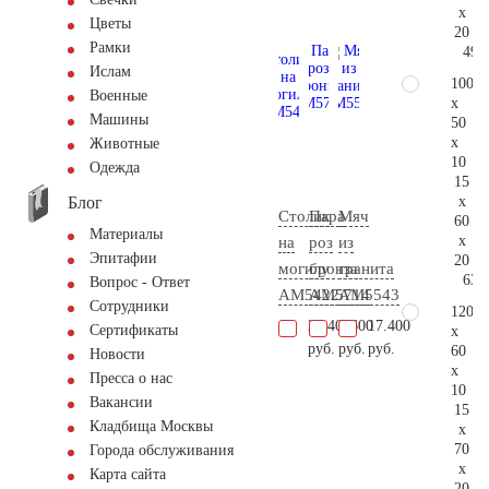
x
Цветы
20
Рамки
49.
Ислам
100
Военные
x
Машины
50
x
Животные
10
Одежда
15
Блог
x
Столик
Пара
Мяч
60
Материалы
x
на
роз
из
Эпитафии
20
могилу
бронза
гранита
63.
Вопрос - Ответ
AM5422
AM5714
AM5543
Сотрудники
120
27.400
8.600
17.400
Сертификаты
x
руб.
руб.
руб.
60
Новости
x
Пресса о нас
10
Вакансии
15
Кладбища Москвы
x
70
Города обслуживания
x
Карта сайта
20