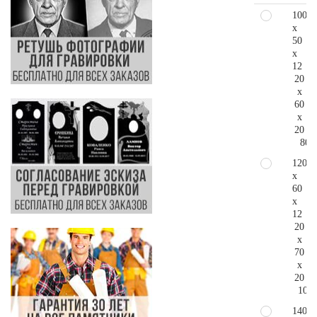
100
x
50
x
12
20
x
60
x
20
80.
120
x
60
x
12
20
x
70
x
20
107.
140