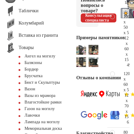
15
вопросы о
33.
Таблички
товаре?
Консультация
100
специалиста
x
Колумбарий
50
x 5
Вставка из гранита
Примеры памятников
12
x
Товары
60
x
Ангел на могилу
15
Балясины
49.
Бордюр
120
Брусчатка
Отзывы о компании
x
Бюст и Скульптуры
60
Вазон
x 5
12
Вазы из мрамора
x
Влагостойкие рамки
70
Газон на могилу
x
Лавочки
15
Лампада на могилу
61.
Мемориальная доска
80
Благоустройство