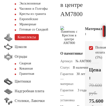
в центре
Эксклюзивные
Часовни и Голгофы
AM7800
Кресты из гранита
Европейские
Мраморные
Материал
Готовые со Скидкой
:
Комплексы
Цоколя
Полная
оплата
О памятнике
Ограды
(5%)
Артикул
№ AM7800
Сварная
Статус
В наличии
Цена
Кованная
Гранитная
Гарантия
30 лет
:
—
Цветники
материал
79.600
Гарантия
3 года
Надгробная плита
руб.
—
75.600
установка
Столики, Лавочки