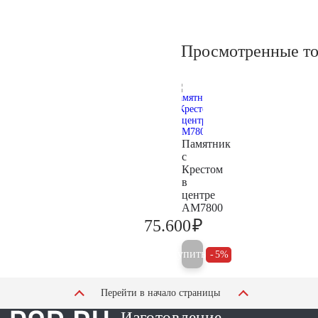
Просмотренные т
Памятник
с
Крестом
в
центре
AM7800
₽
75.600
79.600
Купить
5%
Перейти в начало страницы
Изготовление