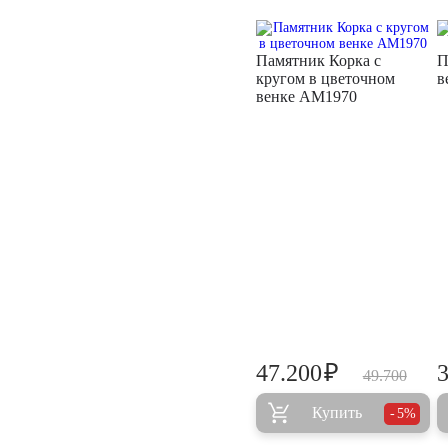
Памятник Корка с
П
кругом в цветочном
в
венке AM1970
₽
47.200
49.700
Купить
5%