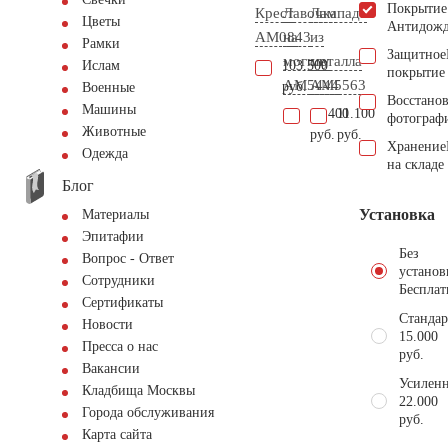
Покрытие
Крест
Лавочка
Лампада
Цветы
Антидож
AM0843
на
из
Рамки
Защитное
могилу
металла
103.500
Ислам
покрытие
AM5444
AM5563
руб.
Военные
Восстано
Машины
19.400
11.100
фотограф
Животные
руб.
руб.
Хранение
Одежда
на складе
Блог
Установка
Материалы
Эпитафии
Без
Вопрос - Ответ
установ
Сотрудники
Бесплат
Сертификаты
Стандар
Новости
15.000
Пресса о нас
руб.
Вакансии
Усиленн
Кладбища Москвы
22.000
Города обслуживания
руб.
Карта сайта