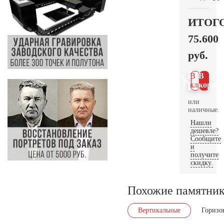
ИТОГ
75.600
руб.
В 1
В
клик
корзин
или
наличные.
Нашли
дешевле?
Сообщите
и
получите
скидку.
Похожие памятни
Вертикальные
Горизо