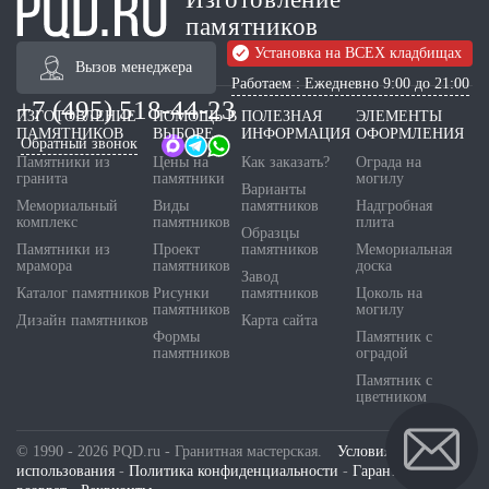
памятников
Установка на ВСЕХ кладбищах
Вызов менеджера
Работаем : Ежедневно 9:00 до 21:00
+7 (495) 518-44-23
ИЗГОТОВЛЕНИЕ
ПОМОЩЬ В
ПОЛЕЗНАЯ
ЭЛЕМЕНТЫ
ПАМЯТНИКОВ
ВЫБОРЕ
ИНФОРМАЦИЯ
ОФОРМЛЕНИЯ
Обратный звонок
Памятники из
Цены на
Как заказать?
Ограда на
гранита
памятники
могилу
Варианты
Мемориальный
Виды
памятников
Надгробная
комплекс
памятников
плита
Образцы
Памятники из
Проект
памятников
Мемориальная
мрамора
памятников
доска
Завод
Каталог памятников
Рисунки
памятников
Цоколь на
памятников
могилу
Дизайн памятников
Карта сайта
Формы
Памятник с
памятников
оградой
Памятник с
цветником
© 1990 - 2026 PQD.ru - Гранитная мастерская.
Условия
использования
-
Политика конфиденциальности
-
Гарантия и