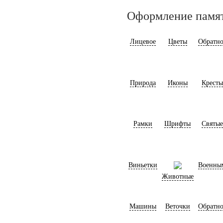
Оформление памя
Лицевое
Цветы
Обратно
Природа
Иконы
Кресты
Рамки
Шрифты
Святые
Виньетки
Военны
Животные
Машины
Веточки
Обратно