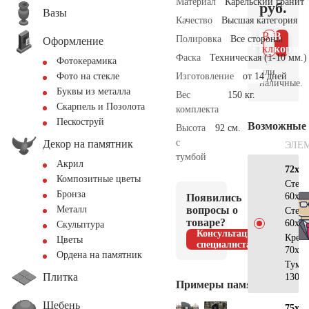
Материал
Карельский гранит
руб.
Вазы
Качество
Высшая категория
В 1
В
Полировка
Все стороны
Оформление
клик
корзин
Фаска
Техническая (1-10 мм.)
Фотокерамика
или
Изготовление
от 14 дней
Фото на стекле
наличные.
Буквы из металла
Вес
150 кг.
Скарпель и Позолота
комплекта
Пескоструй
Возможные
Высота
92 см.
с
Декор на памятник
ЭЛЕ
тумбой
Акрил
72х12
Композитные цветы
Стел
Бронза
60х40
Появились
вопросы о
Металл
Стел
товаре?
60х40
Скульптура
Консультация
Крес
Цветы
специалиста
70х30
Ордена на памятник
Тумб
Плитка
130х1
Примеры памятников
Щебень
75х15