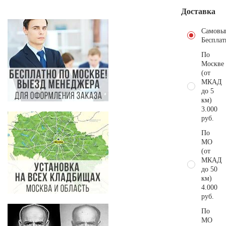
Доставка
Самовы
Бесплат
По
Москве
(от
МКАД
до 5
км)
3.000
руб.
По
МО
(от
МКАД
до 50
км)
4.000
руб.
По
МО