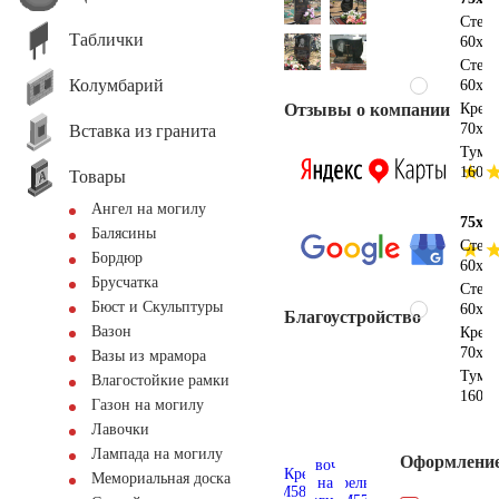
Стел
Таблички
60х50
Стел
Колумбарий
60х50
Отзывы о компании
Крес
70х40
Вставка из гранита
Тумб
160х1
Товары
Ангел на могилу
75х15
Балясины
Стел
Бордюр
60х50
Брусчатка
Стел
Бюст и Скульптуры
60х50
Благоустройство
Вазон
Крес
70х40
Вазы из мрамора
Тумб
Влагостойкие рамки
160х2
Газон на могилу
Лавочки
Лампада на могилу
Оформлени
Мемориальная доска