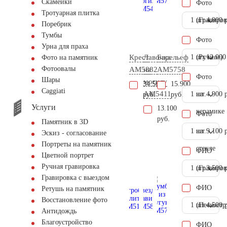
Скамейки
Фото
Тротуарная плитка
1 шт.
(Гравиров
4.900 
Поребрик
Тумбы
Фото
Урна для праха
Крест
Лавочка
Барельеф
1 шт.
(Ручное)
12.000
Фото на памятник
Фотоовалы
AM5882
на
AM5758
Фото
Шары
могилу
34.500
15.900
Сaggiati
AM5411
1 шт.
на
4.900 
руб.
руб.
Услуги
13.100
керамике
Фото
руб.
Памятник в 3D
1 шт.
на
9.100 
Эскиз - согласование
Портреты на памятник
стекле
ФИО
Цветной портрет
Ручная гравировка
1 шт.
(Гравиров
3.500 
Гравировка с выездом
ФИО
Ретушь на памятник
Восстановление фото
1 шт.
(Пескостр
4.500 
Антидождь
Благоустройство
ФИО