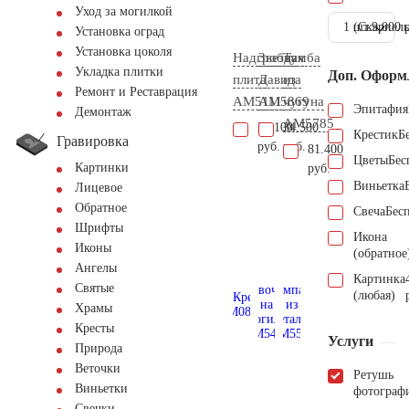
Уход за могилкой
1 шт.
(Скарпель
9.000 
Установка оград
Установка цоколя
Надгробная
Звезда
Тумба
Укладка плитки
Доп. Оформ
плита
Давида
из
Ремонт и Реставрация
AM5111
AM5869
чугуна
Эпитафия
Демонтаж
AM5785
36.100
34.500
Крестик
Б
Гравировка
руб.
руб.
81.400
Цветы
Бес
Картинки
руб.
Виньетка
Лицевое
Обратное
Свеча
Бес
Шрифты
Икона
Иконы
(обратное
Ангелы
Картинка
Святые
(любая)
Храмы
Кресты
Услуги
Природа
Веточки
Ретушь
Виньетки
фотограф
Свечки