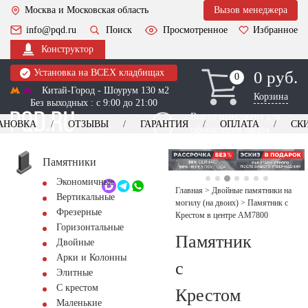
Москва и Московская область
Вызов менеджера
info@pqd.ru
Поиск
Просмотренное
Избранное
Конструктор
Установка на ВСЕХ кладбищах
0 руб.
0
0
Китай-Город - Шоурум 130 м2
Корзина
Без выходных : с 9:00 до 21:00
Выезд менеджера для
АНОВКА
ОТЗЫВЫ
ГАРАНТИЯ
ОПЛАТА
СК
оформления заказа
изготовление
Заказать выезд
памятников
+7 (495) 518-44-23
Памятники
Экономичные
Обратный звонок
Главная
>
Двойные памятники на
Вертикальные
могилу (на двоих)
>
Памятник с
Фрезерные
Крестом в центре AM7800
Горизонтальные
Памятник
Двойные
Арки и Колонны
с
Элитные
С крестом
Крестом
Маленькие