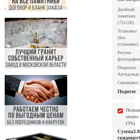
Двойной
памятник
(72х120)
Установка
(Без
установки)
Ретушь
фотографи
Покрытие
Антидождь
Самовывоз
Подитог
Полная
оплата
(5%)
Сумма
3.9
скидок
руб