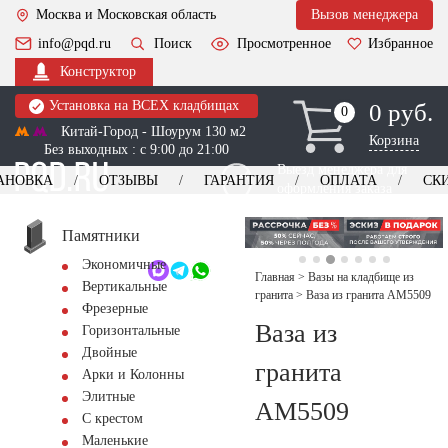
Москва и Московская область
Вызов менеджера
info@pqd.ru
Поиск
Просмотренное
Избранное
Конструктор
Установка на ВСЕХ кладбищах
0 руб.
0
0
Китай-Город - Шоурум 130 м2
Корзина
Без выходных : с 9:00 до 21:00
Выезд менеджера для
АНОВКА
ОТЗЫВЫ
ГАРАНТИЯ
ОПЛАТА
СК
оформления заказа
изготовление
Заказать выезд
памятников
+7 (495) 518-44-23
Памятники
Экономичные
Обратный звонок
Главная
>
Вазы на кладбище из
Вертикальные
гранита
>
Ваза из гранита AM5509
Фрезерные
Ваза из
Горизонтальные
Двойные
гранита
Арки и Колонны
Элитные
AM5509
С крестом
Маленькие