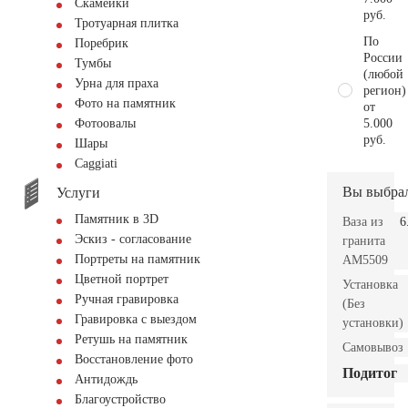
Скамейки
руб.
Тротуарная плитка
По
Поребрик
России
Тумбы
(любой
Урна для праха
регион)
Фото на памятник
от
5.000
Фотоовалы
руб.
Шары
Сaggiati
Вы выбра
Услуги
Памятник в 3D
Ваза из
6
Эскиз - согласование
гранита
Портреты на памятник
AM5509
Цветной портрет
Установка
Ручная гравировка
(Без
Гравировка с выездом
установки)
Ретушь на памятник
Самовывоз
Восстановление фото
Подитог
Антидождь
Благоустройство