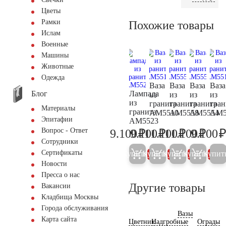
Цветы
Рамки
Похожие товары
Ислам
Военные
Машины
Животные
Одежда
Ваза
Ваза
Ваза
Ваза
Блог
Лампада
из
из
из
из
из
гранита
гранита
гранита
гран
Материалы
гранита
AM5510
AM5558
AM5554
AM5
Эпитафии
AM5523
₽
₽
₽
₽
Вопрос - Ответ
9.100
9.100
11.100
11.100
9.100
9.600
9.600
11.700
11.70
Сотрудники
Сертификаты
Купить
Купить
Купить
Купить
Купит
5%
5%
5%
5%
Новости
Пресса о нас
Другие товары
Вакансии
Кладбища Москвы
Города обслуживания
Вазы
Карта сайта
Цветник
Надгробные
Ограды