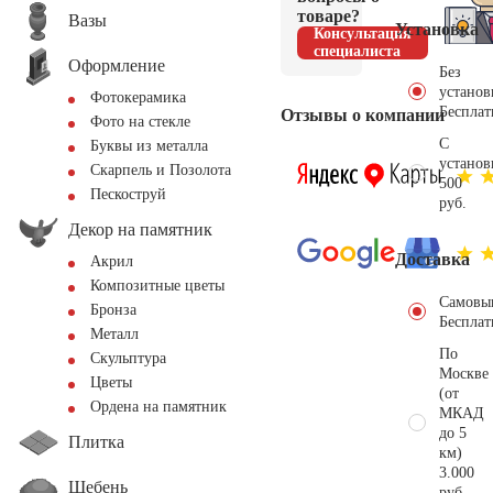
товаре?
Вазы
Установка
Консультация
специалиста
Оформление
Без
установ
Фотокерамика
Бесплат
Отзывы о компании
Фото на стекле
С
Буквы из металла
установ
Скарпель и Позолота
500
Пескоструй
руб.
Декор на памятник
Доставка
Акрил
Композитные цветы
Самовы
Бронза
Бесплат
Металл
По
Скульптура
Москве
Цветы
(от
Ордена на памятник
МКАД
до 5
Плитка
км)
3.000
Щебень
руб.