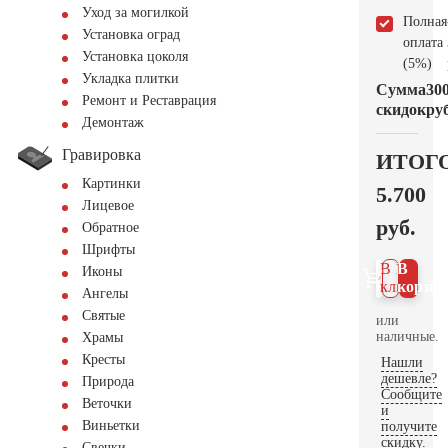
Уход за могилкой
Полная
Установка оград
оплата
Установка цоколя
(5%)
Укладка плитки
Сумма
30
Ремонт и Реставрация
скидок
руб
Демонтаж
Гравировка
ИТОГ
Картинки
5.700
Лицевое
руб.
Обратное
Шрифты
В 1
В
Иконы
клик
корзин
Ангелы
Святые
или
наличные.
Храмы
Кресты
Нашли
дешевле?
Природа
Сообщите
Веточки
и
Виньетки
получите
скидку.
Свечки