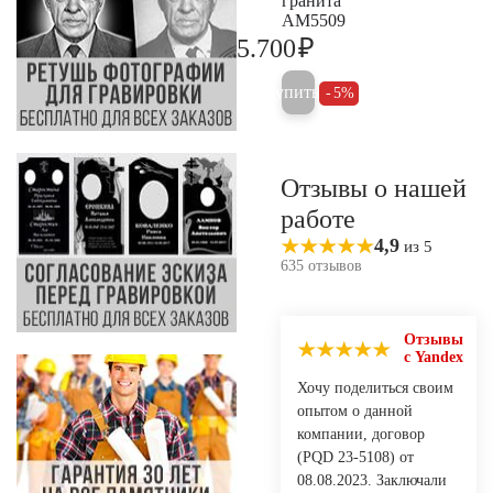
гранита
AM5509
₽
5.700
6.000
Купить
5%
Отзывы о нашей
работе
4,9
из 5
635 отзывов
Отзывы
с Yandex
Хочу поделиться своим
опытом о данной
компании, договор
(PQD 23-5108) от
08.08.2023. Заключали