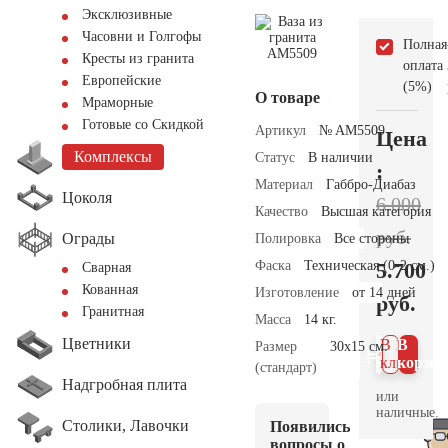
Эксклюзивные
Часовни и Голгофы
Полная
Кресты из гранита
оплата
Европейские
(5%)
О товаре
Мраморные
Готовые со Скидкой
Артикул
№ AM5509
Цена
Комплексы
Статус
В наличии
:
Материал
Габбро-Диабаз
Цоколя
6.000
Качество
Высшая категория
руб.
Ограды
Полировка
Все стороны
Фаска
Техническая (0-2 см.)
5.700
Сварная
Кованная
Изготовление
от 14 дней
руб.
Гранитная
Масса
14 кг.
Цветники
В 1
В
Размер
30х15 см.
клик
корзин
(стандарт)
Надгробная плита
или
наличные.
Столики, Лавочки
Появились
вопросы о