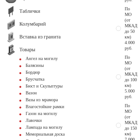
По
Таблички
МО
(от
Колумбарий
МКАД
до 50
Вставка из гранита
км)
4.000
руб.
Товары
По
Ангел на могилу
МО
Балясины
(от
Бордюр
МКАД
Брусчатка
до 100
км)
Бюст и Скульптуры
5.000
Вазон
руб.
Вазы из мрамора
По
Влагостойкие рамки
МО
Газон на могилу
(от
Лавочки
МКАД
Лампада на могилу
до 150
км)
Мемориальная доска
7.000