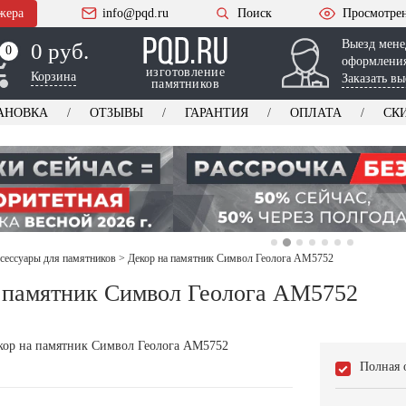
жера
info@pqd.ru
Поиск
Просмотре
Выезд мене
0 руб.
0
0
оформления
изготовление
Корзина
Заказать вы
памятников
АНОВКА
ОТЗЫВЫ
ГАРАНТИЯ
ОПЛАТА
СК
ксессуары для памятников
>
Декор на памятник Символ Геолога AM5752
 памятник Символ Геолога AM5752
Полная 