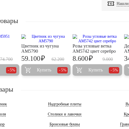
Нашли 
товары
Цветник из чугуна
Розы угловые ветка
Де
AM5790
AM5742 цвет серебро
A
₽
₽
59.100
8.600
3
74.700
62.200
9.000
Купить
Купить
5%
5%
5%
вары
тник
Надгробные плиты
В
оля
Столики и лавочки
Кр
кор
Бронзовые буквы
Грав