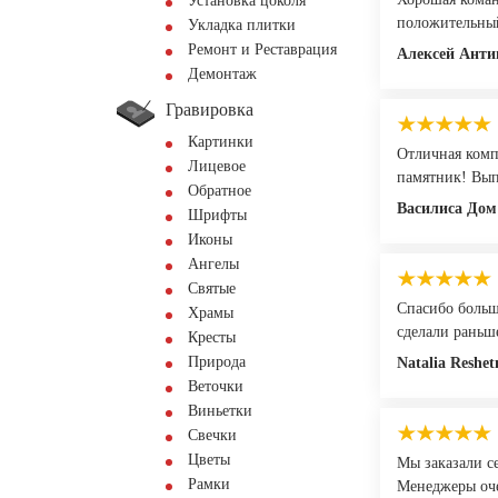
Установка цоколя
положительны
Укладка плитки
Ремонт и Реставрация
Алексей Анти
Демонтаж
Гравировка
Картинки
Отличная комп
Лицевое
памятник! Вып
Обратное
Василиса Дом
Шрифты
Иконы
Ангелы
Святые
Спасибо больш
Храмы
сделали раньше
Кресты
Природа
Natalia Reshet
Веточки
Виньетки
Свечки
Цветы
Мы заказали с
Рамки
Менеджеры оче