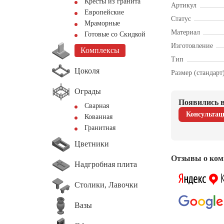
Кресты из гранита
Артикул
Европейские
Статус
Мраморные
Материал
Готовые со Скидкой
Изготовление
Комплексы
Тип
Цоколя
Размер (стандарт
Ограды
Появились в
Сварная
Консультац
Кованная
Гранитная
Цветники
Отзывы о ком
Надгробная плита
Столики, Лавочки
Вазы