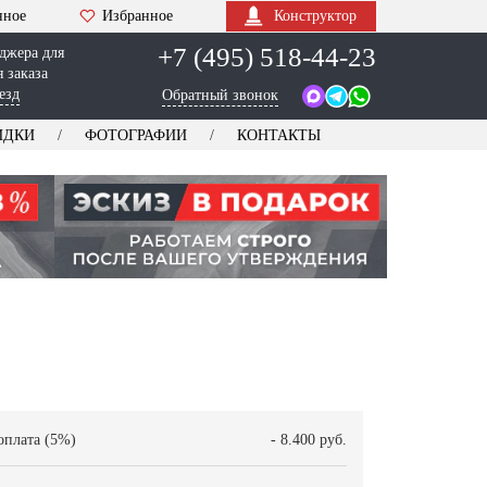
нное
Избранное
Конструктор
+7 (495) 518-44-23
джера для
 заказа
езд
Обратный звонок
ИДКИ
ФОТОГРАФИИ
КОНТАКТЫ
оплата (5%)
- 8.400 руб.