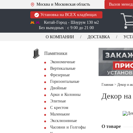
Москва и Московская область
Вызов менед
Установка на ВСЕХ кладбищах
Китай-Город - Шоурум 130 м2
Без выходных : с 9:00 до 21:00
О КОМПАНИИ
ДОСТАВКА
УСТ
Памятники
Экономичные
Вертикальные
Фрезерные
Горизонтальные
Главная
>
Декор и а
Двойные
Декор на
Арки и Колонны
Элитные
С крестом
Маленькие
Эксклюзивные
О товаре
Часовни и Голгофы