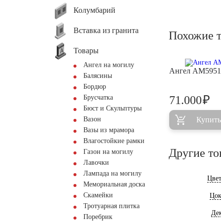
Колумбарий
Вставка из гранита
Похожие 
Товары
Ангел на могилу
Ангел AM5951
Балясины
Бордюр
₽
Брусчатка
71.000
Бюст и Скульптуры
Вазон
Купить
Вазы из мрамора
Влагостойкие рамки
Другие то
Газон на могилу
Лавочки
Лампада на могилу
Цве
Мемориальная доска
Скамейки
Цок
Тротуарная плитка
Де
Поребрик