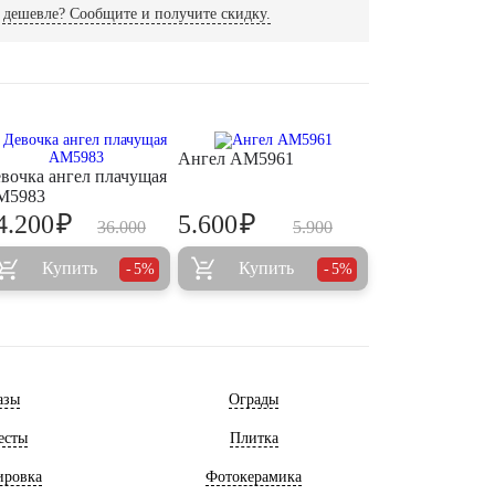
дешевле? Сообщите и получите скидку.
Ангел AM5961
вочка ангел плачущая
M5983
₽
₽
4.200
5.600
36.000
5.900
Купить
Купить
5%
5%
азы
Ограды
есты
Плитка
ировка
Фотокерамика