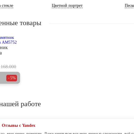
 стекле
Цветной портрет
Песк
енные товары
тник
а
168.000
5%
нашей работе
Отзывы с Yandex
да, мне очень помогли. Даже учитывая все мои личные сложности, всё сд