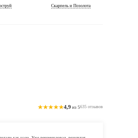
оструй
Скарпель и Позолота
4,9
635 отзывов
из 5
елали как надо. Уже рекомендовал, результат