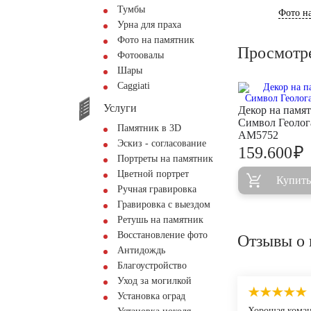
Тумбы
Фото на
Урна для праха
Фото на памятник
Просмотр
Фотоовалы
Шары
Сaggiati
Услуги
Декор на памя
Символ Геолог
Памятник в 3D
AM5752
Эскиз - согласование
₽
159.600
Портреты на памятник
Цветной портрет
Купить
Ручная гравировка
Гравировка с выездом
Ретушь на памятник
Восстановление фото
Отзывы о 
Антидождь
Благоустройство
Уход за могилкой
Установка оград
Хорошая коман