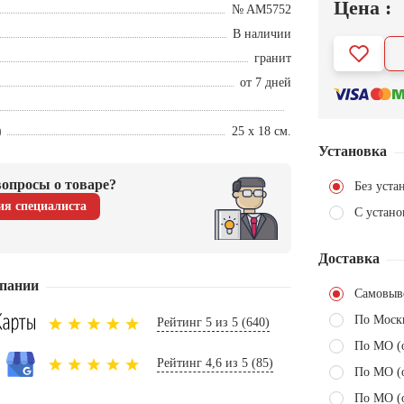
Цена :
№ AM5752
В наличии
гранит
от 7 дней
)
25 х 18 см.
Установка
опросы о товаре?
Без уста
ия специалиста
С устано
Доставка
пании
Самовыв
По Моск
Рейтинг 5 из 5 (640)
По МО (
Рейтинг 4,6 из 5 (85)
По МО (
По МО (