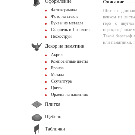
Оформление
Описание
Фотокерамика
Щит с надписью 
Фото на стекле
венком из листь
Буквы из металла
герб с двугла
Скарпель и Позолота
перекрещённые 
Такой барельеф 
Пескоструй
или памятники, п
Декор на памятник
Акрил
Композитные цветы
Бронза
Металл
Скульптура
Цветы
Ордена на памятник
Плитка
Щебень
Таблички