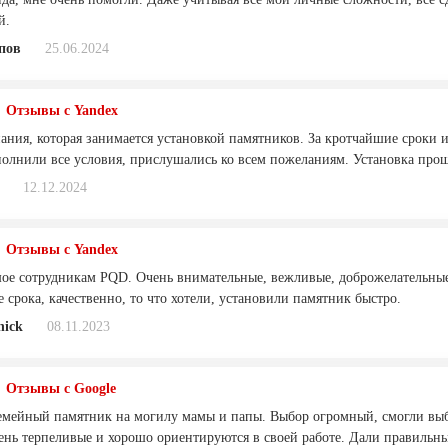
й.
пов
25.06.2024
Отзывы с Yandex
ания, которая занимается установкой памятников. За кротчайшие сроки
олнили все условия, прислушались ко всем пожеланиям. Установка прош
12.12.2024
Отзывы с Yandex
ое сотрудникам PQD. Очень внимательные, вежливые, доброжелательные
 срока, качественно, то что хотели, установили памятник быстро.
nick
08.11.2023
Отзывы с Google
емейный памятник на могилу мамы и папы. Выбор огромный, смогли выбр
нь терпеливые и хорошо ориентируются в своей работе. Дали правильны