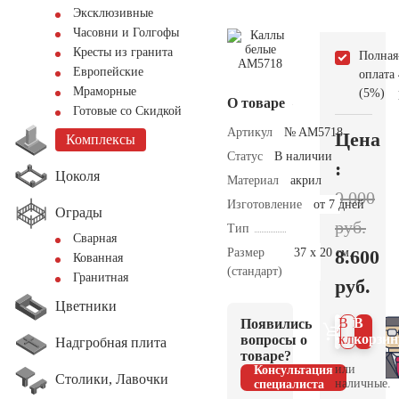
Эксклюзивные
Часовни и Голгофы
Кресты из гранита
Полная
Европейские
оплата
Мраморные
(5%)
О товаре
Готовые со Скидкой
Артикул
№ AM5718
Цена
Комплексы
Статус
В наличии
:
Цоколя
Материал
акрил
9.000
Изготовление
от 7 дней
Ограды
руб.
Тип
Сварная
Размер
37 х 20 см.
8.600
Кованная
(стандарт)
Гранитная
руб.
Цветники
В 1
В
Появились
клик
корзин
вопросы о
Надгробная плита
товаре?
или
Консультация
Столики, Лавочки
наличные.
специалиста