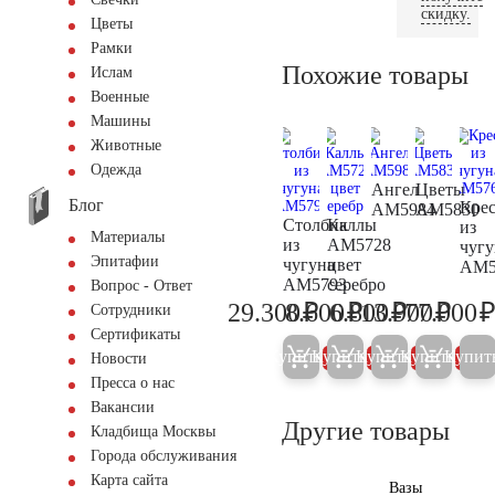
скидку.
Цветы
Рамки
Похожие товары
Ислам
Военные
Машины
Животные
Одежда
Ангел
Цветы
Блог
Крес
AM5984
AM5830
Столбик
Каллы
из
Материалы
из
AM5728
чугу
Эпитафии
чугуна
цвет
AM5
AM5793
серебро
Вопрос - Ответ
₽
₽
₽
₽
29.300
8.600
6.800
13.900
77.000
Сотрудники
30.800
9.000
7.200
14.60
Сертификаты
Купить
Купить
Купить
Купить
Купит
5%
5%
5%
5%
Новости
Пресса о нас
Вакансии
Другие товары
Кладбища Москвы
Города обслуживания
Карта сайта
Вазы