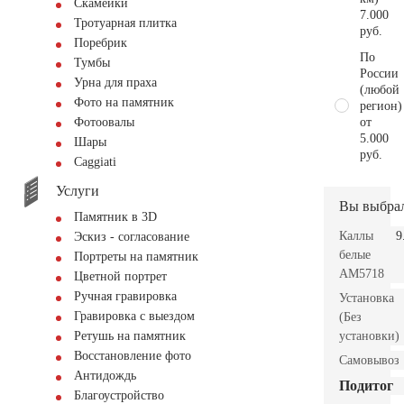
Скамейки
7.000
Тротуарная плитка
руб.
Поребрик
По
Тумбы
России
Урна для праха
(любой
Фото на памятник
регион)
от
Фотоовалы
5.000
Шары
руб.
Сaggiati
Услуги
Вы выбра
Памятник в 3D
Каллы
9
Эскиз - согласование
белые
Портреты на памятник
AM5718
Цветной портрет
Ручная гравировка
Установка
Гравировка с выездом
(Без
установки)
Ретушь на памятник
Восстановление фото
Самовывоз
Антидождь
Подитог
Благоустройство