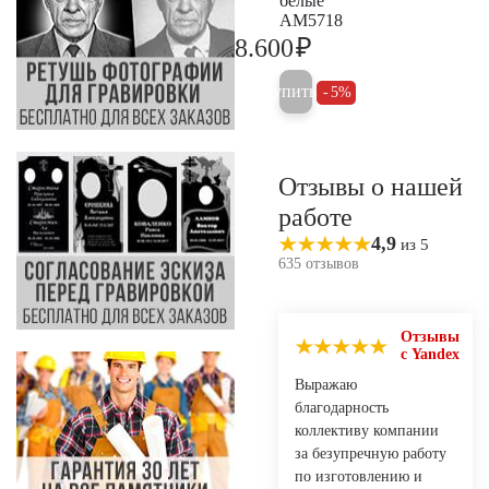
белые
AM5718
₽
8.600
9.000
Купить
5%
Отзывы о нашей
работе
4,9
из 5
635 отзывов
Отзывы
с Yandex
Выражаю
благодарность
коллективу компании
за безупречную работу
по изготовлению и