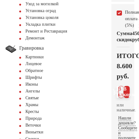
Уход за могилкой
Установка оград
Полная
Установка цоколя
оплата
Укладка плитки
(5%)
Ремонт и Реставрация
Сумма
45
Демонтаж
скидок
руб
Гравировка
ИТОГ
Картинки
Лицевое
8.600
Обратное
руб.
Шрифты
Иконы
В 1
В
Ангелы
клик
корзин
Святые
Храмы
или
наличные.
Кресты
Нашли
Природа
дешевле?
Веточки
Сообщите
Виньетки
и
получите
Свечки