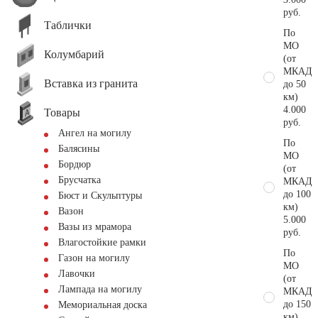
руб.
Таблички
По
МО
Колумбарий
(от
МКАД
Вставка из гранита
до 50
км)
4.000
Товары
руб.
Ангел на могилу
По
Балясины
МО
Бордюр
(от
Брусчатка
МКАД
до 100
Бюст и Скульптуры
км)
Вазон
5.000
Вазы из мрамора
руб.
Влагостойкие рамки
По
Газон на могилу
МО
Лавочки
(от
Лампада на могилу
МКАД
до 150
Мемориальная доска
км)