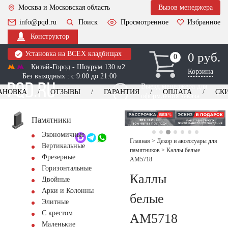
Москва и Московская область
Вызов менеджера
info@pqd.ru
Поиск
Просмотренное
Избранное
Конструктор
Установка на ВСЕХ кладбищах
0 руб.
0
0
Китай-Город - Шоурум 130 м2
Корзина
Без выходных : с 9:00 до 21:00
Выезд менеджера для
АНОВКА
ОТЗЫВЫ
ГАРАНТИЯ
ОПЛАТА
СК
оформления заказа
изготовление
Заказать выезд
памятников
+7 (495) 518-44-23
Памятники
Экономичные
Обратный звонок
Главная
>
Декор и аксессуары для
Вертикальные
памятников
>
Каллы белые
Фрезерные
AM5718
Горизонтальные
Каллы
Двойные
Арки и Колонны
белые
Элитные
С крестом
AM5718
Маленькие