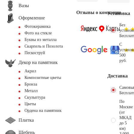
Вазы
Отзывы о компании
Установка
Оформление
Без
Фотокерамика
установ
Фото на стекле
Бесплат
Буквы из металла
С
Скарпель и Позолота
установ
Пескоструй
500
руб.
Декор на памятник
Акрил
Доставка
Композитные цветы
Бронза
Самовы
Металл
Бесплат
Скульптура
По
Цветы
Москве
Ордена на памятник
(от
МКАД
Плитка
до 5
км)
Щебень
3.000