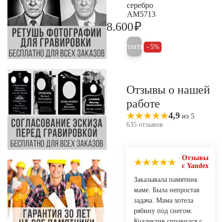
серебро
AM5713
₽
8.600
9.000
Купить
5%
Отзывы о нашей
работе
4,9
из 5
635 отзывов
Отзывы
с Yandex
Заказывала памятник
маме. Была непростая
задача. Мама хотела
рябину под снегом.
Коллектив справился с