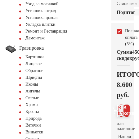
Самовывоз
Уход за могилкой
Установка оград
Подитог
Установка цоколя
Укладка плитки
Полная
Ремонт и Реставрация
оплата
Демонтаж
(5%)
Гравировка
Сумма
45
Картинки
скидок
руб
Лицевое
Обратное
ИТОГ
Шрифты
8.600
Иконы
Ангелы
руб.
Святые
Храмы
В 1
В
Кресты
клик
корзин
Природа
или
Веточки
наличные.
Виньетки
Нашли
Свечки