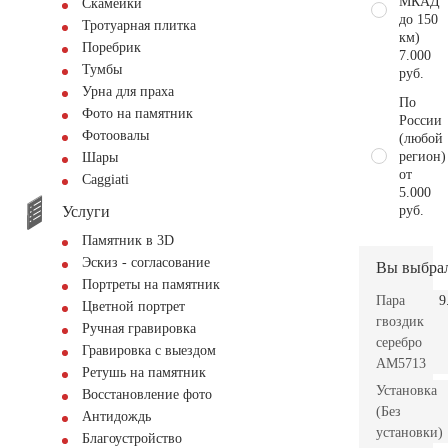
МКАД
Скамейки
до 150
Тротуарная плитка
км)
Поребрик
7.000
Тумбы
руб.
Урна для праха
По
Фото на памятник
России
Фотоовалы
(любой
регион)
Шары
от
Сaggiati
5.000
Услуги
руб.
Памятник в 3D
Эскиз - согласование
Вы выбра
Портреты на памятник
Пара
9
Цветной портрет
гвоздик
Ручная гравировка
серебро
Гравировка с выездом
AM5713
Ретушь на памятник
Установка
Восстановление фото
(Без
Антидождь
установки)
Благоустройство