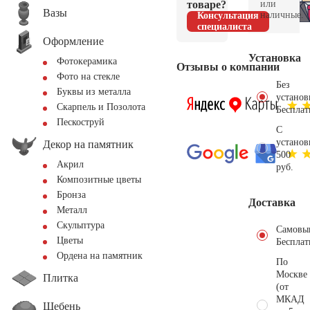
товаре?
или
Вазы
наличные.
Консультация
специалиста
Оформление
Установка
Фотокерамика
Отзывы о компании
Фото на стекле
Без
Буквы из металла
установ
Скарпель и Позолота
Бесплат
Пескоструй
С
установ
Декор на памятник
500
Акрил
руб.
Композитные цветы
Бронза
Доставка
Металл
Скульптура
Самовы
Цветы
Бесплат
Ордена на памятник
По
Москве
Плитка
(от
МКАД
Щебень