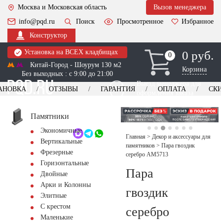
Москва и Московская область
Вызов менеджера
info@pqd.ru
Поиск
Просмотренное
Избранное
Конструктор
Установка на ВСЕХ кладбищах
0 руб.
0
0
Китай-Город - Шоурум 130 м2
Корзина
Без выходных : с 9:00 до 21:00
Выезд менеджера для
АНОВКА
ОТЗЫВЫ
ГАРАНТИЯ
ОПЛАТА
СК
оформления заказа
изготовление
Заказать выезд
памятников
+7 (495) 518-44-23
Памятники
Экономичные
Обратный звонок
Главная
>
Декор и аксессуары для
Вертикальные
памятников
>
Пара гвоздик
Фрезерные
серебро AM5713
Горизонтальные
Пара
Двойные
Арки и Колонны
гвоздик
Элитные
С крестом
серебро
Маленькие