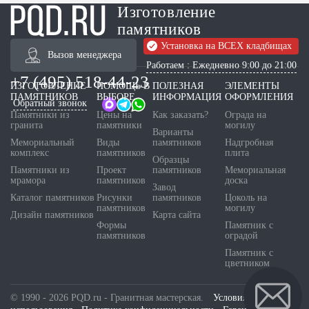
Изготовление
памятников
Установка на ВСЕХ кладбищах
Вызов менеджера
Работаем : Ежедневно 9:00 до 21:00
+7 (495) 518-44-23
ИЗГОТОВЛЕНИЕ
ПОМОЩЬ В
ПОЛЕЗНАЯ
ЭЛЕМЕНТЫ
ПАМЯТНИКОВ
ВЫБОРЕ
ИНФОРМАЦИЯ
ОФОРМЛЕНИЯ
Обратный звонок
Памятники из
Цены на
Как заказать?
Ограда на
гранита
памятники
могилу
Варианты
Мемориальный
Виды
памятников
Надгробная
комплекс
памятников
плита
Образцы
Памятники из
Проект
памятников
Мемориальная
мрамора
памятников
доска
Завод
Каталог памятников
Рисунки
памятников
Цоколь на
памятников
могилу
Дизайн памятников
Карта сайта
Формы
Памятник с
памятников
оградой
Памятник с
цветником
© 1990 - 2026 PQD.ru - Гранитная мастерская.
Условия