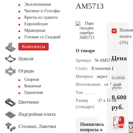
AM5713
Эксклюзивные
Часовни и Голгофы
Кресты из гранита
Европейские
Полная
Мраморные
оплата
Готовые со Скидкой
(5%)
Комплексы
О товаре
Цена
Цоколя
Артикул
№ AM5713
:
Статус
В наличии
Ограды
Материал
акрил
9.000
Сварная
Изготовление
от 7 дней
Кованная
руб.
Тип
Гранитная
8.600
Размер
37 х 15 см.
Цветники
руб.
(стандарт)
Надгробная плита
В 1
В
Появились
клик
корзин
Столики, Лавочки
вопросы о