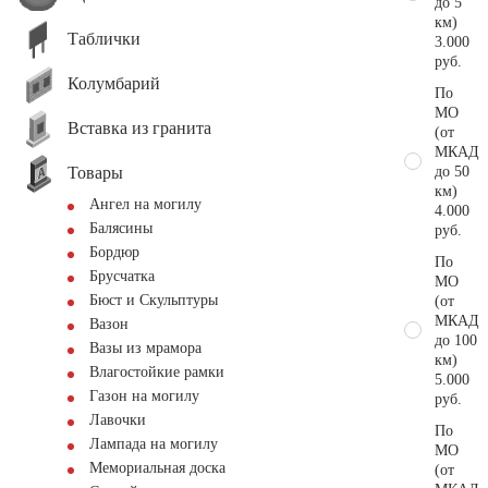
до 5
км)
Таблички
3.000
руб.
Колумбарий
По
МО
Вставка из гранита
(от
МКАД
Товары
до 50
км)
Ангел на могилу
4.000
Балясины
руб.
Бордюр
По
Брусчатка
МО
Бюст и Скульптуры
(от
МКАД
Вазон
до 100
Вазы из мрамора
км)
Влагостойкие рамки
5.000
Газон на могилу
руб.
Лавочки
По
Лампада на могилу
МО
Мемориальная доска
(от