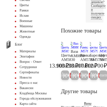
дешевле?
Цветы
Сообщите
и
Рамки
получите
Ислам
скидку.
Военные
Машины
Похожие товары
Животные
Одежда
Блог
Ваза
Материалы
Цветы
Рамка
Барельеф
Цве
AM0880
Эпитафии
AM5830
AM5788
AM5798
AM5
Вопрос - Ответ
₽
₽
₽
₽
13.900
103.200
33.900
17.600
112.700
14.600
108.600
35.700
18.50
Сотрудники
Сертификаты
Купить
Купить
Купить
Купить
Купит
5%
5%
5%
5%
Новости
Пресса о нас
Вакансии
Другие товары
Кладбища Москвы
Города обслуживания
Вазы
Карта сайта