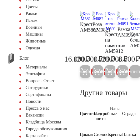
Цветы
Рамки
Ислам
Крест
Роза
Военные
Рамка
AM5807
AM0821
Крест
Кал
Машины
AM0910
на
бел
Животные
памятник
AM5
Одежда
AM5912
₽
₽
₽
₽
16.000
120.500
1.500
23.000
8.600
Блог
16.800
126.800
1.600
24.20
Материалы
Купить
Купить
Купить
Купить
Купит
5%
5%
5%
5%
Эпитафии
Вопрос - Ответ
Сотрудники
Другие товары
Сертификаты
Новости
Пресса о нас
Вазы
Цветник
Надгробные
Ограды
Вакансии
плиты
Кладбища Москвы
Города обслуживания
Цоколя
Столики
Кресты
Плитка
Карта сайта
и