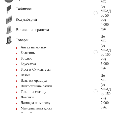
МО
(от
Таблички
МКАД
до 50
Колумбарий
км)
4.000
руб.
Вставка из гранита
По
Товары
МО
(от
Ангел на могилу
МКАД
Балясины
до 100
Бордюр
км)
5.000
Брусчатка
руб.
Бюст и Скульптуры
Вазон
По
МО
Вазы из мрамора
(от
Влагостойкие рамки
МКАД
Газон на могилу
до 150
Лавочки
км)
7.000
Лампада на могилу
руб.
Мемориальная доска