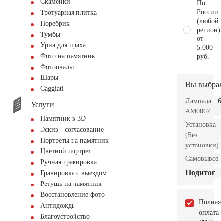
Скамейки
По
России
Тротуарная плитка
(любой
Поребрик
регион)
Тумбы
от
Урна для праха
5.000
Фото на памятник
руб.
Фотоовалы
Шары
Вы выбра
Сaggiati
Лампада
6
Услуги
AM0867
Памятник в 3D
Установка
Эскиз - согласование
(Без
Портреты на памятник
установки)
Цветной портрет
Самовывоз
Ручная гравировка
Подитог
Гравировка с выездом
Ретушь на памятник
Восстановление фото
Полная
Антидождь
оплата
Благоустройство