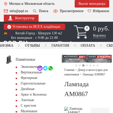
Москва и Московская область
Вызов менеджера
info@pqd.ru
Поиск
Просмотренное
Избранное
Конструктор
Установка на ВСЕХ кладбищах
0 руб.
0
0
Китай-Город - Шоурум 130 м2
Корзина
Без выходных : с 9:00 до 21:00
Выезд менеджера для
АНОВКА
ОТЗЫВЫ
ГАРАНТИЯ
ОПЛАТА
СК
оформления заказа
изготовление
Заказать выезд
памятников
+7 (495) 518-44-23
Памятники
Экономичные
Обратный звонок
Главная
>
Декор и аксессуары для
Вертикальные
памятников
>
Лампада AM0867
Фрезерные
Лампада
Горизонтальные
Двойные
AM0867
Арки и Колонны
Элитные
С крестом
Маленькие