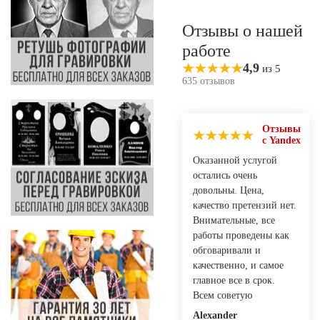
Отзывы о нашей
работе
4,9
из 5
635 отзывов
Отзывы
с Yandex
Оказанной услугой
остались очень
довольны. Цена,
качество претензий нет.
Внимательные, все
работы проведены как
обговаривали и
качественно, и самое
главное все в срок.
Всем советую
Alexander