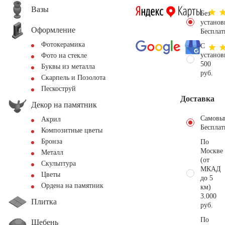
Вазы
Без
установ
Оформление
Бесплат
Фотокерамика
С
установ
Фото на стекле
500
Буквы из металла
руб.
Скарпель и Позолота
Пескоструй
Доставка
Декор на памятник
Самовы
Акрил
Бесплат
Композитные цветы
Бронза
По
Москве
Металл
(от
Скульптура
МКАД
Цветы
до 5
Ордена на памятник
км)
3.000
Плитка
руб.
По
Щебень