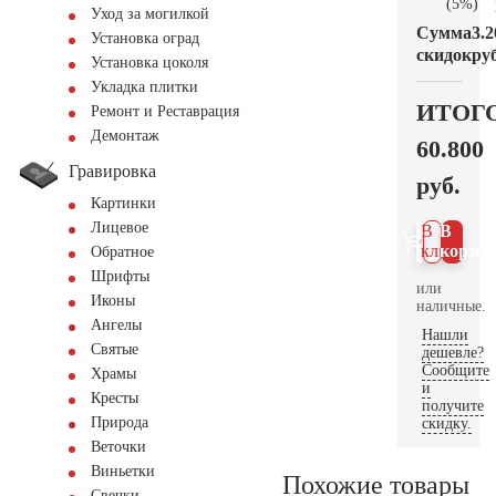
(5%)
Уход за могилкой
Сумма
3.2
Установка оград
скидок
руб
Установка цоколя
Укладка плитки
ИТОГ
Ремонт и Реставрация
Демонтаж
60.800
Гравировка
руб.
Картинки
Лицевое
В 1
В
клик
корзин
Обратное
Шрифты
или
Иконы
наличные.
Ангелы
Нашли
Святые
дешевле?
Сообщите
Храмы
и
Кресты
получите
Природа
скидку.
Веточки
Виньетки
Похожие товары
Свечки