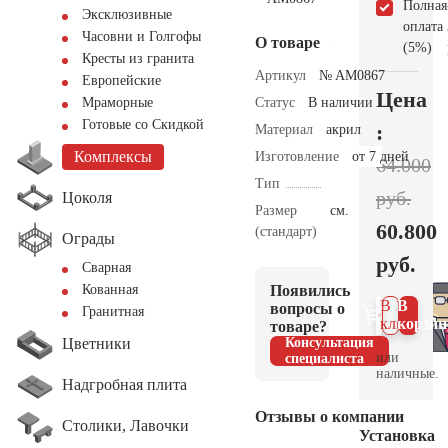
Полная
Эксклюзивные
оплата
Часовни и Голгофы
О товаре
(5%)
Кресты из гранита
Артикул
№ AM0867
Европейские
Цена
Статус
В наличии
Мраморные
Готовые со Скидкой
:
Материал
акрил
Комплексы
Изготовление
от 7 дней
64.000
Тип
руб.
Цоколя
Размер
см.
60.800
(стандарт)
Ограды
руб.
Сварная
Появились
Кованная
В 1
В
вопросы о
Гранитная
клик
корзин
товаре?
Цветники
Консультация
или
специалиста
наличные.
Надгробная плита
Отзывы о компании
Столики, Лавочки
Установка