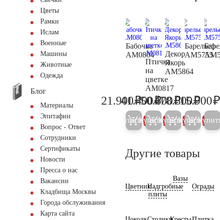
Цветы
Рамки
Ислам
Военные
Бабочка
Барельеф
Баре
Декор
Машины
AM0804
AM5755
AM5
Птичка
Якорь
Животные
на
AM5864
Одежда
цветке
AM0817
Блог
₽
₽
₽
₽
21.900
41.400
50.600
478.800
15.900
23.100
43.600
53.300
504.0
Материалы
Эпитафии
Купить
Купить
Купить
Купить
Купит
5%
5%
5%
5%
Вопрос - Ответ
Сотрудники
Сертификаты
Другие товары
Новости
Пресса о нас
Вазы
Вакансии
Цветник
Надгробные
Ограды
Кладбища Москвы
плиты
Города обслуживания
Карта сайта
Цоколя
Столики
Кресты
Плитка