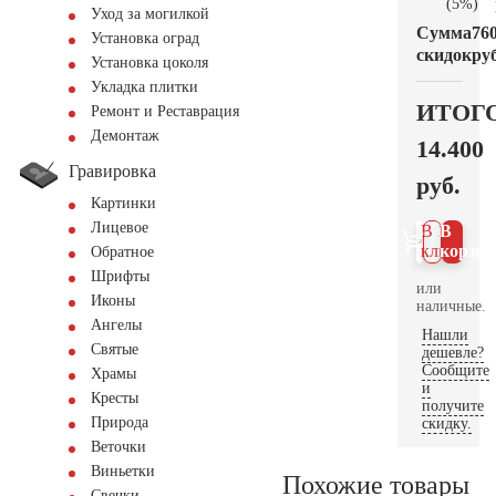
(5%)
Уход за могилкой
Сумма
76
Установка оград
скидок
руб
Установка цоколя
Укладка плитки
ИТОГ
Ремонт и Реставрация
Демонтаж
14.400
Гравировка
руб.
Картинки
Лицевое
В 1
В
клик
корзин
Обратное
Шрифты
или
Иконы
наличные.
Ангелы
Нашли
Святые
дешевле?
Сообщите
Храмы
и
Кресты
получите
Природа
скидку.
Веточки
Виньетки
Похожие товары
Свечки