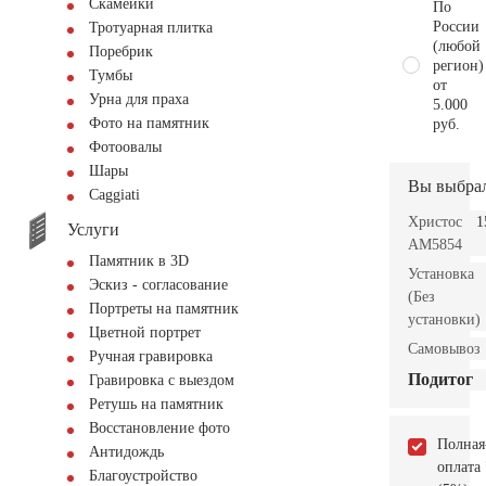
Скамейки
По
России
Тротуарная плитка
(любой
Поребрик
регион)
Тумбы
от
Урна для праха
5.000
Фото на памятник
руб.
Фотоовалы
Шары
Вы выбра
Сaggiati
Христос
1
Услуги
AM5854
Памятник в 3D
Установка
Эскиз - согласование
(Без
Портреты на памятник
установки)
Цветной портрет
Самовывоз
Ручная гравировка
Подитог
Гравировка с выездом
Ретушь на памятник
Восстановление фото
Полная
Антидождь
оплата
Благоустройство