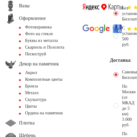
Вазы
Без
установ
Оформление
Бесплат
Фотокерамика
С
установ
Фото на стекле
500
Буквы из металла
руб.
Скарпель и Позолота
Пескоструй
Доставка
Декор на памятник
Самовы
Акрил
Бесплат
Композитные цветы
Бронза
По
Москве
Металл
(от
Скульптура
МКАД
Цветы
до 5
Ордена на памятник
км)
3.000
Плитка
руб.
По
Щебень