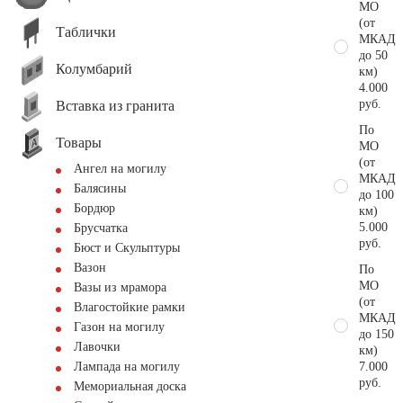
МО
(от
Таблички
МКАД
до 50
Колумбарий
км)
4.000
руб.
Вставка из гранита
По
Товары
МО
(от
Ангел на могилу
МКАД
Балясины
до 100
Бордюр
км)
5.000
Брусчатка
руб.
Бюст и Скульптуры
Вазон
По
МО
Вазы из мрамора
(от
Влагостойкие рамки
МКАД
Газон на могилу
до 150
Лавочки
км)
7.000
Лампада на могилу
руб.
Мемориальная доска