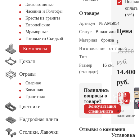
Полная
Эксклюзивные
оплата
Часовни и Голгофы
О товаре
(5%)
Кресты из гранита
Артикул
№ AM5854
Европейские
Цена
Статус
В наличии
Мраморные
Готовые со Скидкой
:
Материал
бронза
Комплексы
Изготовление
от 7 дней
15.200
Тип
руб.
Цоколя
Размер
16 см.
14.400
(стандарт)
Ограды
руб.
Сварная
Появились
Кованная
В 1
В
вопросы о
Гранитная
клик
корзин
товаре?
Цветники
Консультация
или
специалиста
наличные.
Надгробная плита
Отзывы о компании
Столики, Лавочки
Установка