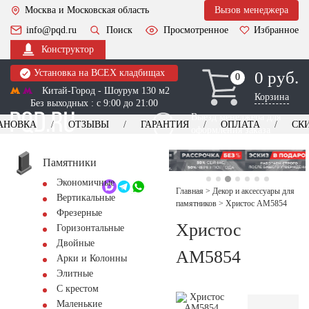
Москва и Московская область
Вызов менеджера
info@pqd.ru
Поиск
Просмотренное
Избранное
Конструктор
Установка на ВСЕХ кладбищах
0 руб.
0
0
Китай-Город - Шоурум 130 м2
Корзина
Без выходных : с 9:00 до 21:00
Выезд менеджера для
АНОВКА
ОТЗЫВЫ
ГАРАНТИЯ
ОПЛАТА
СК
оформления заказа
изготовление
Заказать выезд
памятников
+7 (495) 518-44-23
Памятники
Экономичные
Обратный звонок
Главная
>
Декор и аксессуары для
Вертикальные
памятников
>
Христос AM5854
Фрезерные
Христос
Горизонтальные
Двойные
AM5854
Арки и Колонны
Элитные
С крестом
Маленькие