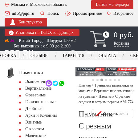
Москва и Московская область
Вызов менеджера
info@pqd.ru
Поиск
Просмотренное
Избранное
Конструктор
Установка на ВСЕХ кладбищах
0 руб.
0
0
Китай-Город - Шоурум 130 м2
Корзина
Без выходных : с 9:00 до 21:00
Выезд менеджера для
АНОВКА
ОТЗЫВЫ
ГАРАНТИЯ
ОПЛАТА
СК
оформления заказа
изготовление
Заказать выезд
памятников
+7 (495) 518-44-23
Памятники
Экономичные
Обратный звонок
Главная
>
Гранитные памятники на
Вертикальные
могилу
>
Вертикальные памятники
Фрезерные
из гранита
>
Памятник С резным
Горизонтальные
сердцем и острым верхом AM1774
Двойные
Памятник
Создать эскиз
Арки и Колонны
Элитные
С резным
С крестом
сердцем
Маленькие