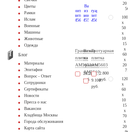
20
Цветы
56.
Рамки
100
Ислам
x
Военные
50
Машины
x
10
Животные
15
Одежда
x
Гранитная
Ваза
Тротуарная
Блог
60
плитка
из
плитка
x
Материалы
AM5652
гранита
AM5603
20
Эпитафии
71.
AM5510
34.200
2.800
Вопрос - Ответ
120
руб.
руб.
9.100
Сотрудники
x
руб.
Сертификаты
60
x
Новости
10
Пресса о нас
15
Вакансии
x
Кладбища Москвы
70
x
Города обслуживания
20
Карта сайта
96.