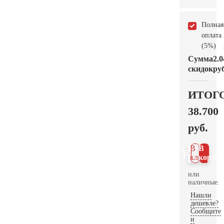
Полная
оплата
(5%)
Сумма
2.0
скидок
руб
ИТОГ
38.700
руб.
В 1
В
клик
корзин
или
наличные.
Нашли
дешевле?
Сообщите
и