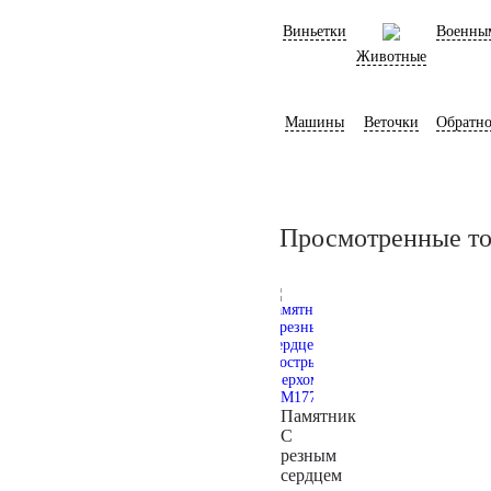
Виньетки
Военны
Животные
Машины
Веточки
Обратно
Просмотренные т
Памятник
С
резным
сердцем