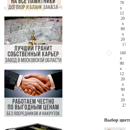
70
x
12
20
x
80
x
20
177.
160
x
80
x
12
20
x
90
x
20
232.
Выбор цвет