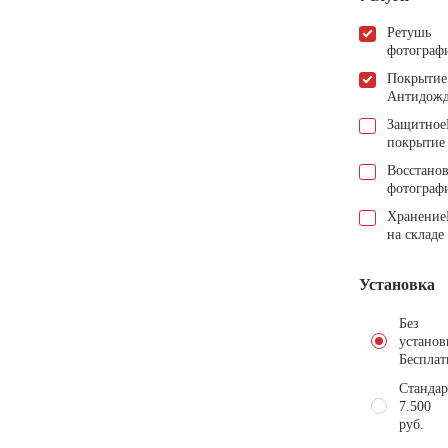
Ретушь
фотограф
Покрытие
Антидож
Защитное
покрытие
Восстано
фотограф
Хранение
на складе
Установка
Без
установ
Бесплат
Стандар
7.500
руб.