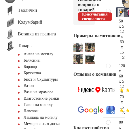
40.
вопросы о
товаре?
Таблички
100
Консультация
x
специалиста
50
Колумбарий
x 5
12
Вставка из гранита
Примеры памятников
x
60
Товары
x
15
Ангел на могилу
57.
Балясины
120
Бордюр
x
Брусчатка
Отзывы о компании
60
Бюст и Скульптуры
x 5
Вазон
12
x
Вазы из мрамора
70
Влагостойкие рамки
x
Газон на могилу
15
Лавочки
72.
Лампада на могилу
80
Мемориальная доска
x
Благоустройство