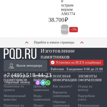
и
острым
верхом
AM1774
₽
38.700
40.700
Купить
5%
Перейти в начало страницы
Изготовление
памятников
Установка на ВСЕХ кладбищах
Вызов менеджера
Работаем : Ежедневно 9:00 до 21:00
+7 (495) 518-44-23
ИЗГОТОВЛЕНИЕ
ПОМОЩЬ В
ПОЛЕЗНАЯ
ЭЛЕМЕНТЫ
ПАМЯТНИКОВ
ВЫБОРЕ
ИНФОРМАЦИЯ
ОФОРМЛЕНИЯ
Обратный звонок
Памятники из
Цены на
Как заказать?
Ограда на
гранита
памятники
могилу
Варианты
Мемориальный
Виды
памятников
Надгробная
комплекс
памятников
плита
Образцы
Памятники из
Проект
памятников
Мемориальная