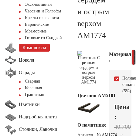
Эксклюзивные
и острым
Часовни и Голгофы
Кресты из гранита
верхом
Европейские
Мраморные
AM1774
Готовые со Скидкой
Комплексы
Материал
Цоколя
:
Ограды
Полная
Сварная
оплата
Кованная
(5%)
Гранитная
Цветник АМ5101
Цветники
Цена
:
Надгробная плита
О памятнике
40.700
Столики, Лавочки
Артикул
№ AM1774