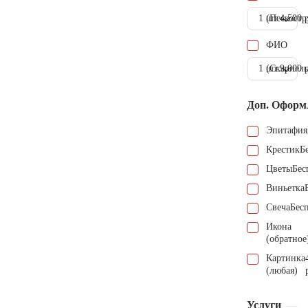
1 шт.
(Пескостр
4.500 
ФИО
1 шт.
(Скарпель
9.000 
Доп. Оформ
Эпитафия
Крестик
Б
Цветы
Бес
Виньетка
Свеча
Бес
Икона
(обратное
Картинка
(любая)
Услуги