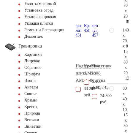
x
Уход за могилкой
70
Установка оград
x
20
Установка цоколя
89.
Укладка плитки
Ремонт и Реставрация
140
x
Демонтаж
70
Гравировка
x 8
15
Картинки
x
Лицевое
80
Надгробная
Крест
Памятник
x
Обратное
20
плита
AM5808
из
Шрифты
129.
AM5158
чугуна
Иконы
5.100
AM5745
Ангелы
руб.
80
33.200
x
Святые
руб.
74.500
40
Храмы
руб.
x
Кресты
10
Природа
15
Веточки
x
50
Виньетки
x
Свечки