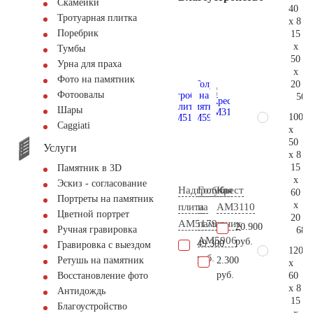
Скамейки
40
Тротуарная плитка
x 8
Поребрик
15
x
Тумбы
50
Урна для праха
x
Фото на памятник
20
Фотоовалы
50.
Шары
100
Сaggiati
x
50
Услуги
x 8
15
Памятник в 3D
x
Эскиз - согласование
Надгробная
Голубь
Крест
60
Портреты на памятник
x
плита
на
AM3110
Цветной портрет
20
AM5179
памятник
20.900
Ручная гравировка
68.
AM5906
руб.
49.300
Гравировка с выездом
120
руб.
2.300
Ретушь на памятник
x
руб.
60
Восстановление фото
x 8
Антидождь
15
Благоустройство