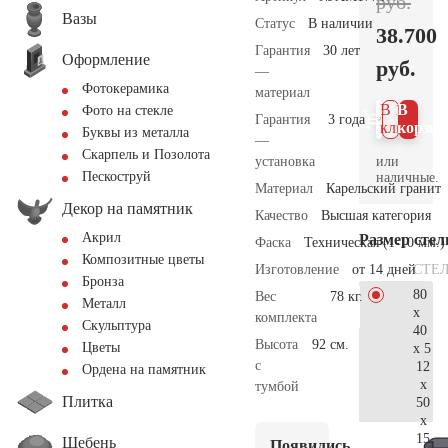
руб.
Вазы
Статус
В наличии
38.700
Гарантия
30 лет
Оформление
руб.
—
Фотокерамика
материал
В 1
В
Фото на стекле
Гарантия
3 года
клик
корзин
Буквы из металла
—
Скарпель и Позолота
или
установка
Пескоструй
наличные.
Материал
Карельский гранит
Декор на памятник
Качество
Высшая категория
Акрил
Размер сте
Фаска
Техническая (1-10 мм.)
Композитные цветы
СТЕ
Изготовление
от 14 дней
Бронза
80
Вес
78 кг.
Металл
x
комплекта
Скульптура
40
Высота
92 см.
Цветы
x 5
с
12
Ордена на памятник
x
тумбой
Плитка
50
x
15
Щебень
Появились