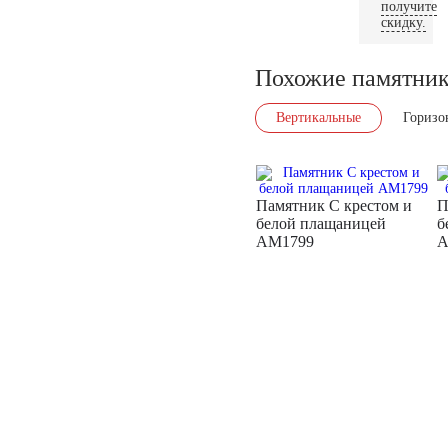
получите
скидку.
Похожие памятни
Вертикальные
Горизо
Памятник С крестом и
П
белой плащаницей
б
AM1799
A