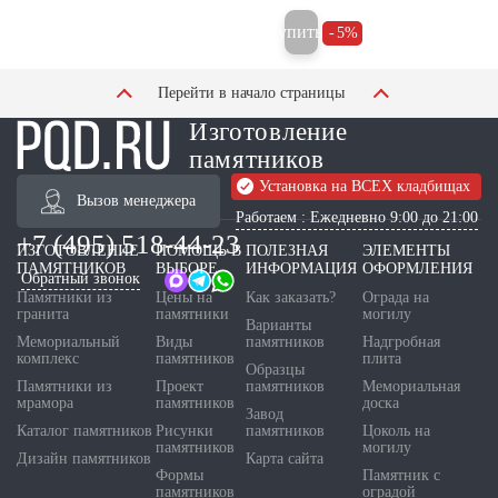
Купить
5%
Перейти в начало страницы
Изготовление
памятников
Установка на ВСЕХ кладбищах
Вызов менеджера
Работаем : Ежедневно 9:00 до 21:00
+7 (495) 518-44-23
ИЗГОТОВЛЕНИЕ
ПОМОЩЬ В
ПОЛЕЗНАЯ
ЭЛЕМЕНТЫ
ПАМЯТНИКОВ
ВЫБОРЕ
ИНФОРМАЦИЯ
ОФОРМЛЕНИЯ
Обратный звонок
Памятники из
Цены на
Как заказать?
Ограда на
гранита
памятники
могилу
Варианты
Мемориальный
Виды
памятников
Надгробная
комплекс
памятников
плита
Образцы
Памятники из
Проект
памятников
Мемориальная
мрамора
памятников
доска
Завод
Каталог памятников
Рисунки
памятников
Цоколь на
памятников
могилу
Дизайн памятников
Карта сайта
Формы
Памятник с
памятников
оградой