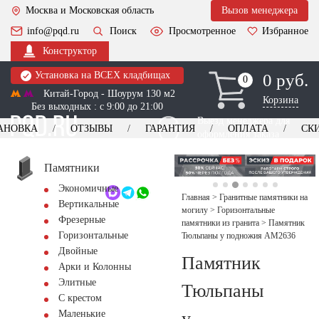
Москва и Московская область
Вызов менеджера
info@pqd.ru
Поиск
Просмотренное
Избранное
Конструктор
Установка на ВСЕХ кладбищах
0 руб.
0
0
Китай-Город - Шоурум 130 м2
Корзина
Без выходных : с 9:00 до 21:00
Выезд менеджера для
АНОВКА
ОТЗЫВЫ
ГАРАНТИЯ
ОПЛАТА
СК
оформления заказа
изготовление
Заказать выезд
памятников
+7 (495) 518-44-23
Памятники
Экономичные
Обратный звонок
Главная
>
Гранитные памятники на
Вертикальные
могилу
>
Горизонтальные
Фрезерные
памятники из гранита
>
Памятник
Горизонтальные
Тюльпаны у подножия AM2636
Двойные
Памятник
Арки и Колонны
Элитные
Тюльпаны
С крестом
у
Маленькие