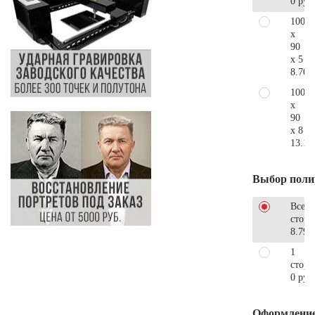
0 руб
100
x
90
x 5
8.700
100
x
90
x 8
13.10
Выбор поли
Все
стор
8.790
1
сторо
0 руб
Оформлени