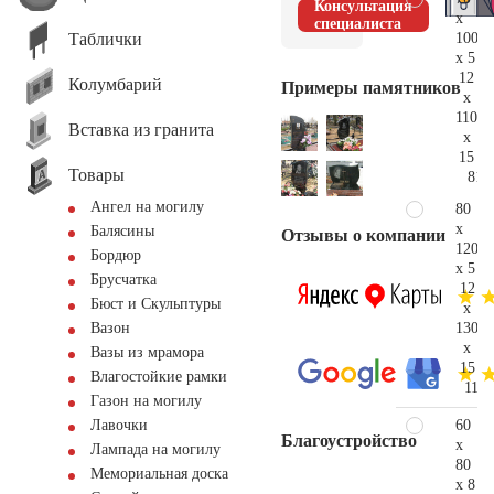
Консультация
x
специалиста
Таблички
100
x 5
12
Колумбарий
Примеры памятников
x
110
Вставка из гранита
x
15
Товары
81.
Ангел на могилу
80
x
Балясины
Отзывы о компании
120
Бордюр
x 5
Брусчатка
12
Бюст и Скульптуры
x
130
Вазон
x
Вазы из мрамора
15
Влагостойкие рамки
116.
Газон на могилу
60
Лавочки
Благоустройство
x
Лампада на могилу
80
Мемориальная доска
x 8