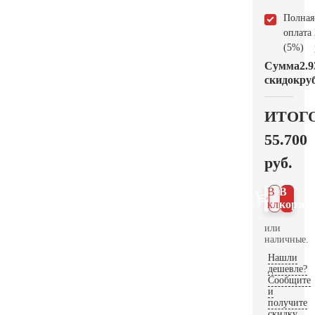
Полная
оплата
(5%)
Сумма
2.9
скидок
руб
ИТОГ
55.700
руб.
В 1
В
клик
корзин
или
наличные.
Нашли
дешевле?
Сообщите
и
получите
скидку.