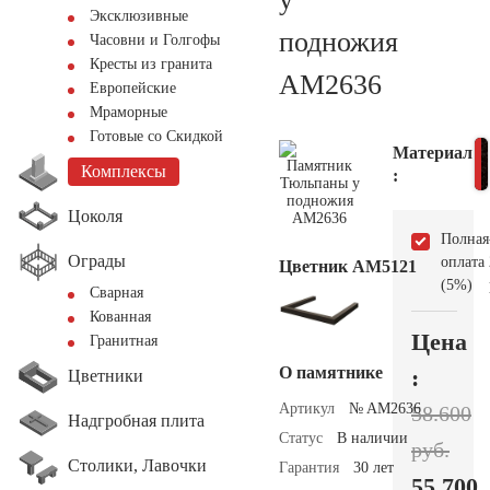
Эксклюзивные
подножия
Часовни и Голгофы
Кресты из гранита
AM2636
Европейские
Мраморные
Готовые со Скидкой
Материал
Комплексы
:
Цоколя
Полная
Ограды
оплата
Цветник АМ5121
(5%)
Сварная
Кованная
Цена
Гранитная
О памятнике
:
Цветники
Артикул
№ AM2636
58.600
Надгробная плита
Статус
В наличии
руб.
Столики, Лавочки
Гарантия
30 лет
55.700